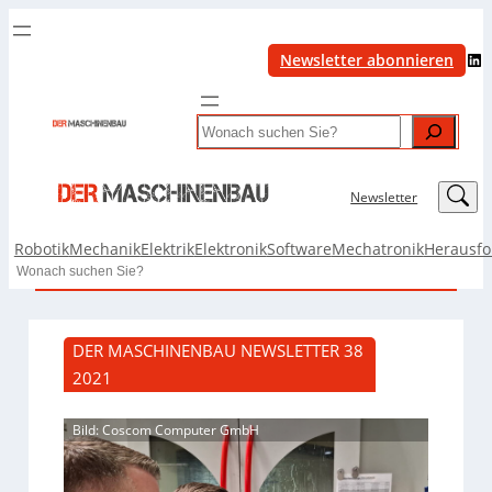
LinkedIn
Newsletter abonnieren
Search
LinkedIn
Newsletter
Robotik
Mechanik
Elektrik
Elektronik
Software
Mechatronik
Herausf
Search
DER MASCHINENBAU NEWSLETTER 38
2021
Bild: Coscom Computer GmbH