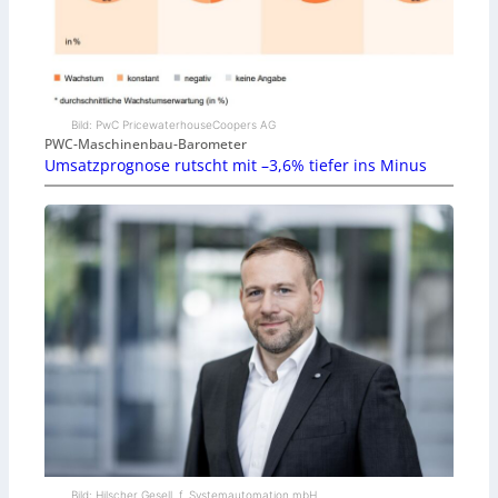
Bild: PwC PricewaterhouseCoopers AG
PWC-Maschinenbau-Barometer
Umsatzprognose rutscht mit –3,6% tiefer ins Minus
Bild: Hilscher Gesell. f. Systemautomation mbH