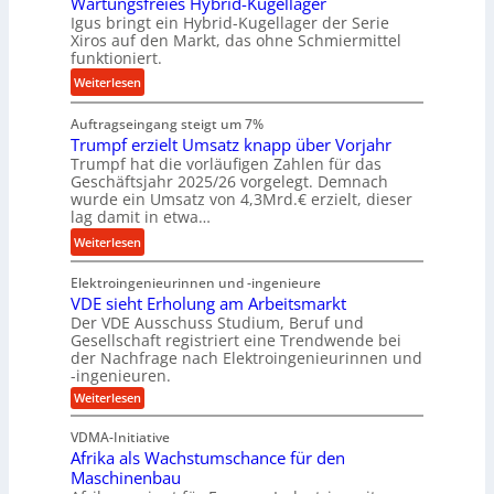
Wartungsfreies Hybrid-Kugellager
g
e
k
Igus bringt ein Hybrid-Kugellager der Serie
e
b
z
Xiros auf den Markt, das ohne Schmiermittel
l
u
funktioniert.
e
s
n
u
:
Weiterlesen
c
g
g
W
h
e
k
Auftragseingang steigt um 7%
a
i
n
r
Trumpf erzielt Umsatz knapp über Vorjahr
r
e
Trumpf hat die vorläufigen Zahlen für das
e
t
n
Geschäftsjahr 2025/26 vorgelegt. Demnach
i
u
e
wurde ein Umsatz von 4,3Mrd.€ erzielt, dieser
s
n
n
lag damit in etwa…
l
g
f
:
Weiterlesen
a
s
ü
T
u
f
h
Elektroingenieurinnen und -ingenieure
r
f
r
r
VDE sieht Erholung am Arbeitsmarkt
u
e
u
Der VDE Ausschuss Studium, Beruf und
m
i
n
Gesellschaft registriert eine Trendwende bei
p
e
der Nachfrage nach Elektroingenieurinnen und
g
f
-ingenieuren.
s
e
e
H
:
Weiterlesen
n
r
V
y
B
D
z
VDMA-Initiative
b
S
E
i
Afrika als Wachstumschance für den
s
r
C
e
i
Maschinenbau
i
L
e
l