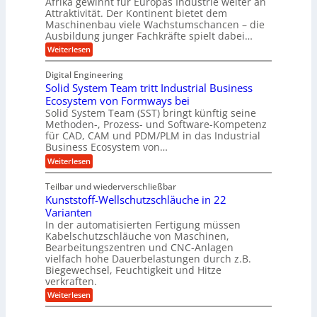
Afrika gewinnt für Europas Industrie weiter an
d
h
w
Attraktivität. Der Kontinent bietet dem
t
t
-
e
Maschinenbau viele Wachstumschancen – die
U
E
K
Ausbildung junger Fachkräfte spielt dabei…
i
r
m
u
h
t
:
Weiterlesen
s
o
g
A
e
a
l
f
e
Digital Engineering
r
u
r
t
l
n
Solid System Team tritt Industrial Business
e
i
z
g
l
k
Ecosystem von Formways bei
n
a
k
a
Solid System Team (SST) bringt künftig seine
a
t
m
a
n
Methoden-, Prozess- und Software-Kompetenz
g
A
l
w
a
für CAD, CAM und PDM/PLM in das Industrial
r
s
e
i
b
Business Ecosystem von…
p
W
r
c
e
a
p
:
Weiterlesen
i
c
k
S
ü
t
h
o
e
s
Teilbar und wiederverschließbar
b
s
l
m
l
t
Kunststoff-Wellschutzschläuche in 22
i
e
a
u
t
d
Varianten
r
r
m
S
In der automatisierten Fertigung müssen
k
s
V
y
Kabelschutzschläuche von Maschinen,
t
c
s
o
Bearbeitungszentren und CNC-Anlagen
h
t
r
a
vielfach hohe Dauerbelastungen durch z.B.
e
n
j
Biegewechsel, Feuchtigkeit und Hitze
m
c
T
verkraften.
a
e
e
:
h
Weiterlesen
f
a
K
ü
r
m
u
r