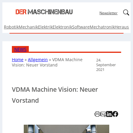
Linked
Newsletter
Robotik
Mechanik
Elektrik
Elektronik
Software
Mechatronik
Herausf
NEWS
Home
»
Allgemein
»
VDMA Machine
24.
September
Vision: Neuer Vorstand
2021
VDMA Machine Vision: Neuer
Vorstand