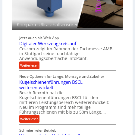
r
g
g
e
l
w
e
i
Kompakte Ultraschallsensoren
i
n
c
d
h
Jetzt auch als Web-App
e
Digitaler Werkzeugkreislauf
t
Coscom zeigt im Rahmen der Fachmesse AMB
r
in Stuttgart seine touchfähige
i
Anwendungsoberfläche InfoPoint.
e
:
Weiterlesen
b
D
e
Neue Optionen für Länge, Montage und Zubehör
i
f
Kugelschienenführungen BSCL
g
ü
weiterentwickelt
i
r
Bosch Rexroth hat die
t
r
Kugelschienenführungen BSCL für den
a
mittleren Leistungsbereich weiterentwickelt:
a
l
Neu im Programm sind mehrteilige
u
e
Führungsschienen mit bis zu 50m Länge,…
e
r
:
Weiterlesen
U
W
K
m
e
Schmierfreier Betrieb
u
g
r