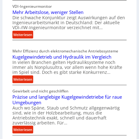
K
VDI-Ingenieurmonitor
r
Mehr Arbeitslose, weniger Stellen
o
Die schwache Konjunktur zeigt Auswirkungen auf den
n
Ingenieurarbeitsmarkt in Deutschland: Der aktuelle
e
VDI-/IW-Ingenieurmonitor verzeichnet mit…
s
:
Weiterlesen
s
M
t
e
e
Mehr Effizienz durch elektromechanische Antriebssysteme
h
i
Kugelgewindetrieb und Hydraulik im Vergleich
r
g
In vielen Branchen gelten Hydrauliksysteme noch
A
e
immer als Nonplusultra, vor allem wenn hohe Kräfte
r
r
im Spiel sind. Doch es gibt starke Konkurrenz…
b
t
:
Weiterlesen
e
U
K
i
m
Gewirbelt und nicht geschliffen
u
t
s
Präzise und langlebige Kugelgewindetriebe für raue
g
s
a
Umgebungen
e
l
t
Auch wo Späne, Staub und Schmutz allgegenwärtig
l
o
sind, wie in der Holzbearbeitung, muss die
z
g
s
Antriebstechnik exakt, schnell und dauerhaft
u
e
zuverlässig arbeiten. Für…
e
n
w
,
:
Weiterlesen
d
i
w
P
A
n