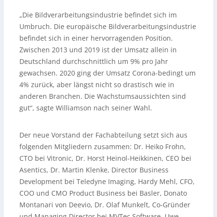
„Die Bildverarbeitungsindustrie befindet sich im
Umbruch. Die europäische Bildverarbeitungsindustrie
befindet sich in einer hervorragenden Position.
Zwischen 2013 und 2019 ist der Umsatz allein in
Deutschland durchschnittlich um 9% pro Jahr
gewachsen. 2020 ging der Umsatz Corona-bedingt um
4% zurück, aber längst nicht so drastisch wie in
anderen Branchen. Die Wachstumsaussichten sind
gut“, sagte Williamson nach seiner Wahl.
Der neue Vorstand der Fachabteilung setzt sich aus
folgenden Mitgliedern zusammen: Dr. Heiko Frohn,
CTO bei Vitronic, Dr. Horst Heinol-Heikkinen, CEO bei
Asentics, Dr. Martin Klenke, Director Business
Development bei Teledyne Imaging, Hardy Mehl, CFO,
COO und CMO Product Business bei Basler, Donato
Montanari von Deevio, Dr. Olaf Munkelt, Co-Gründer
und Managing Director bei MVTec Software, Uwe