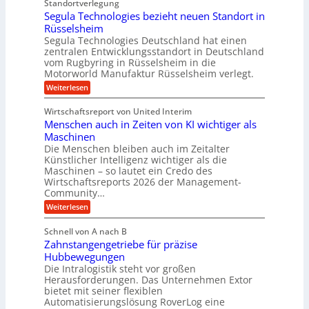
t
Standortverlegung
n
d
r
Segula Technologies bezieht neuen Standort in
s
e
i
t
Rüsselsheim
n
t
s
M
Segula Technologies Deutschland hat einen
t
t
a
I
zentralen Entwicklungsstandort in Deutschland
o
s
n
vom Rugbyring in Rüsselsheim in die
f
c
d
Motorworld Manufaktur Rüsselsheim verlegt.
f
h
u
-
i
:
Weiterlesen
s
W
n
S
t
e
e
e
r
Wirtschaftsreport von United Interim
l
n
g
i
l
Menschen auch in Zeiten von KI wichtiger als
b
u
a
s
a
l
Maschinen
l
c
u
a
B
Die Menschen bleiben auch im Zeitalter
h
T
u
Künstlicher Intelligenz wichtiger als die
u
e
s
Maschinen – so lautet ein Credo des
t
c
i
z
Wirtschaftsreports 2026 der Management-
h
n
s
Community…
n
e
c
o
s
:
Weiterlesen
h
l
s
M
l
o
E
e
ä
Schnell von A nach B
g
c
n
u
i
Zahnstangengetriebe für präzise
o
s
c
e
s
c
Hubbewegungen
h
s
y
h
Die Intralogistik steht vor großen
e
b
s
e
i
Herausforderungen. Das Unternehmen Extor
e
t
n
n
z
bietet mit seiner flexiblen
e
a
2
i
Automatisierungslösung RoverLog eine
m
u
2
e