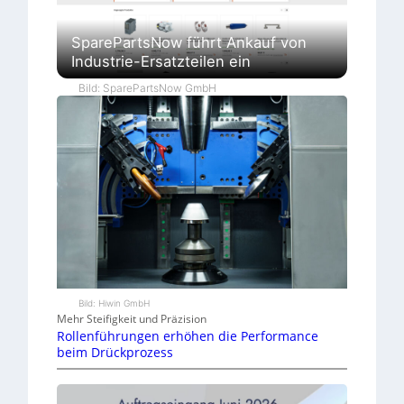
SparePartsNow führt Ankauf von
Industrie-Ersatzteilen ein
Bild: SparePartsNow GmbH
Bild: Hiwin GmbH
Mehr Steifigkeit und Präzision
Rollenführungen erhöhen die Performance
beim Drückprozess