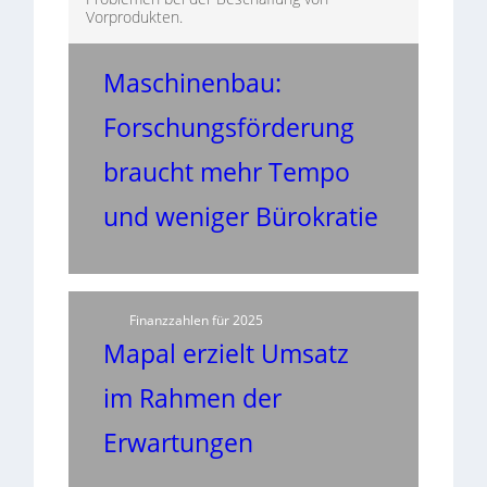
Vorprodukten.
Maschinenbau:
Forschungsförderung
braucht mehr Tempo
und weniger Bürokratie
Finanzzahlen für 2025
Mapal erzielt Umsatz
im Rahmen der
Erwartungen