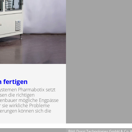
 fertigen
systemen Pharmabotix setzt
en die richtigen
agenbauer mögliche Engpässe
r sie wirkliche Probleme
ierungen können sich die
Bild: Dorst Technologies GmbH & Co. 