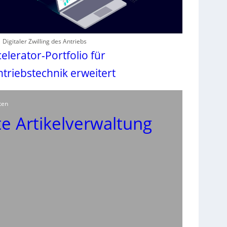
Digitaler Zwilling des Antriebs
celerator-Portfolio für
ntriebstechnik erweitert
ten
e Artikelverwaltung