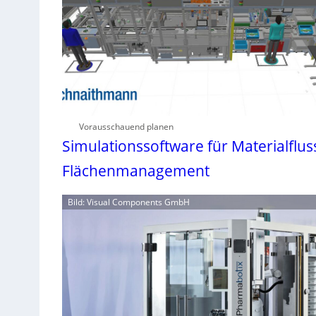
Vorausschauend planen
Simulationssoftware für Materialflus
Flächenmanagement
Bild: Visual Components GmbH