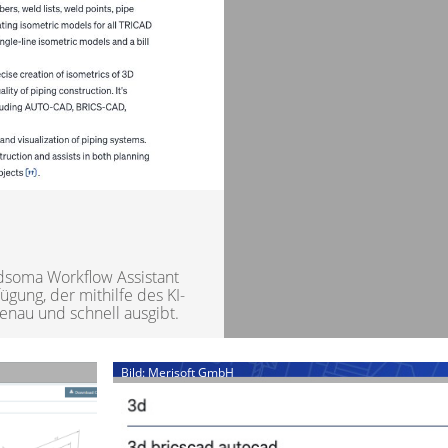
dsoma Workflow Assistant
gung, der mithilfe des KI-
nau und schnell ausgibt.
Bild: Merisoft GmbH