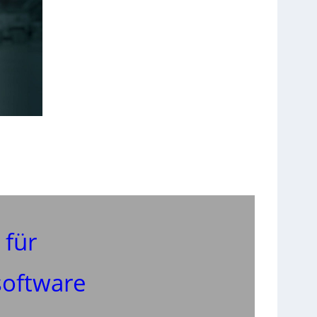
 für
software