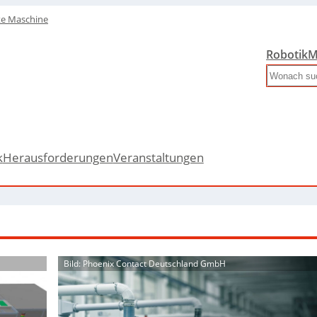
te Maschine
Robotik
M
Search
k
Herausforderungen
Veranstaltungen
Bild: Phoenix Contact Deutschland GmbH