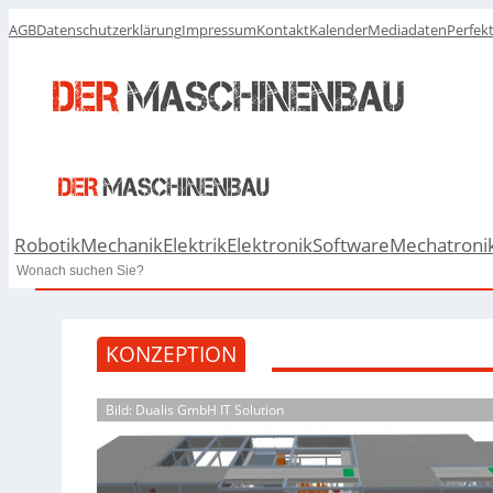
AGB
Datenschutzerklärung
Impressum
Kontakt
Kalender
Mediadaten
Perfek
Robotik
Mechanik
Elektrik
Elektronik
Software
Mechatroni
Search
KONZEPTION
Bild: Dualis GmbH IT Solution