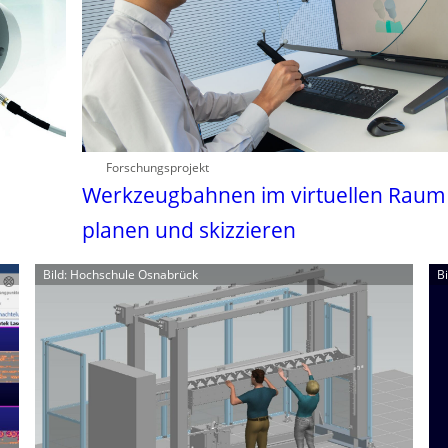
Forschungsprojekt
Werkzeugbahnen im virtuellen Raum
planen und skizzieren
Bild: Hochschule Osnabrück
B