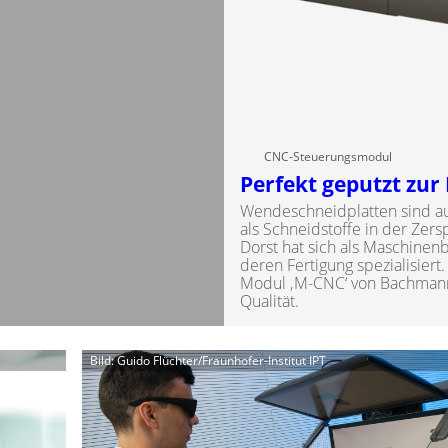
CNC-Steuerungsmodul
Perfekt geputzt zur 
Wendeschneidplatten sind au
als Schneidstoffe in der Ze
Dorst hat sich als Maschinenb
deren Fertigung spezialisiert.
Modul ‚M-CNC‘ von Bachmann e
Qualität.
Bild: Guido Flüchter/Fraunhofer-Institut IPT