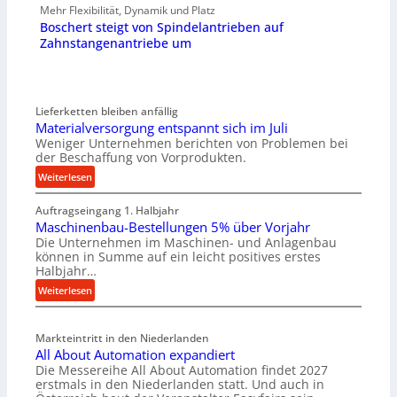
Mehr Flexibilität, Dynamik und Platz
Boschert steigt von Spindelantrieben auf
Zahnstangenantriebe um
Lieferketten bleiben anfällig
Materialversorgung entspannt sich im Juli
Weniger Unternehmen berichten von Problemen bei
der Beschaffung von Vorprodukten.
:
Weiterlesen
M
Auftragseingang 1. Halbjahr
a
Maschinenbau-Bestellungen 5% über Vorjahr
t
Die Unternehmen im Maschinen- und Anlagenbau
e
können in Summe auf ein leicht positives erstes
r
Halbjahr…
i
:
Weiterlesen
a
M
l
a
v
Markteintritt in den Niederlanden
s
e
All About Automation expandiert
c
r
Die Messereihe All About Automation findet 2027
h
s
erstmals in den Niederlanden statt. Und auch in
i
o