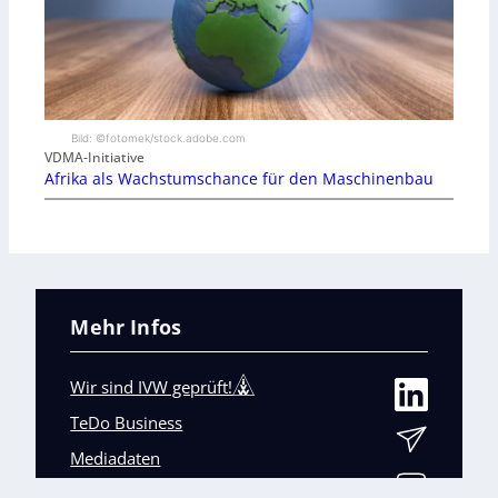
Bild: ©fotomek/stock.adobe.com
VDMA-Initiative
Afrika als Wachstumschance für den Maschinenbau
Mehr Infos
Wir sind IVW geprüft!
TeDo Business
Mediadaten
Abo-Service