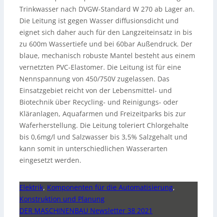
Trinkwasser nach DVGW-Standard W 270 ab Lager an.
Die Leitung ist gegen Wasser diffusionsdicht und
eignet sich daher auch für den Langzeiteinsatz in bis
zu 600m Wassertiefe und bei 60bar Außendruck. Der
blaue, mechanisch robuste Mantel besteht aus einem
vernetzten PVC-Elastomer. Die Leitung ist für eine
Nennspannung von 450/750V zugelassen. Das
Einsatzgebiet reicht von der Lebensmittel- und
Biotechnik über Recycling- und Reinigungs- oder
Kläranlagen, Aquafarmen und Freizeitparks bis zur
Waferherstellung. Die Leitung toleriert Chlorgehalte
bis 0,6mg/l und Salzwasser bis 3,5% Salzgehalt und
kann somit in unterschiedlichen Wasserarten
eingesetzt werden.
Elektrik
,
Komponenten für die Automatisierung
,
Konstruktion und Planung
DER MASCHINENBAU Newsletter 38 2021