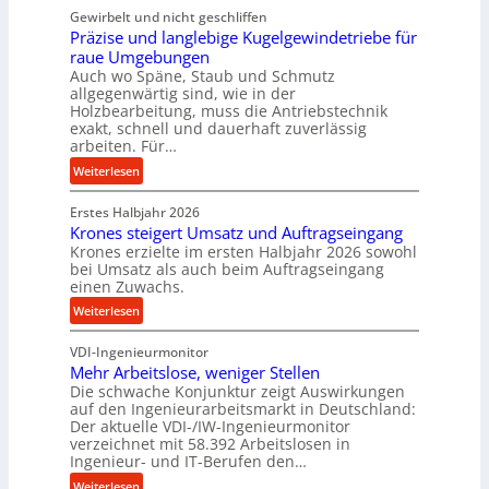
e
Gewirbelt und nicht geschliffen
u
b
Präzise und langlebige Kugelgewindetriebe für
g
e
raue Umgebungen
e
i
Auch wo Späne, Staub und Schmutz
l
m
allgegenwärtig sind, wie in der
g
Holzbearbeitung, muss die Antriebstechnik
D
e
exakt, schnell und dauerhaft zuverlässig
r
w
arbeiten. Für…
ü
i
:
Weiterlesen
c
n
P
k
d
Erstes Halbjahr 2026
r
p
e
Krones steigert Umsatz und Auftragseingang
ä
r
t
Krones erzielte im ersten Halbjahr 2026 sowohl
z
o
r
bei Umsatz als auch beim Auftragseingang
i
z
einen Zuwachs.
i
s
e
e
:
Weiterlesen
e
s
b
K
u
s
u
VDI-Ingenieurmonitor
r
n
n
Mehr Arbeitslose, weniger Stellen
o
d
Die schwache Konjunktur zeigt Auswirkungen
d
n
l
auf den Ingenieurarbeitsmarkt in Deutschland:
H
e
a
Der aktuelle VDI-/IW-Ingenieurmonitor
y
s
n
verzeichnet mit 58.392 Arbeitslosen in
d
s
Ingenieur- und IT-Berufen den…
g
r
t
l
:
Weiterlesen