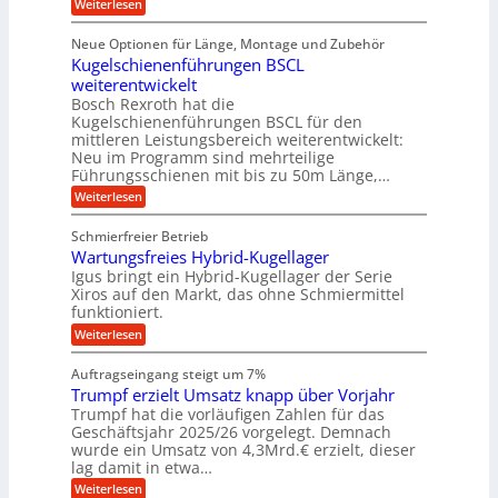
f
:
Weiterlesen
S
n
e
i
D
f
ü
f
t
i
ü
ü
n
Neue Optionen für Länge, Montage und Zubehör
r
e
g
r
r
g
Kugelschienenführungen BSCL
r
i
A
l
p
a
t
weiterentwickelt
u
r
a
l
a
t
ä
n
Bosch Rexroth hat die
u
e
l
o
z
Kugelschienenführungen BSCL für den
g
e
e
m
i
n
mittleren Leistungsbereich weiterentwickelt:
r
o
s
U
Neu im Programm sind mehrteilige
W
t
e
m
Führungsschienen mit bis zu 50m Länge,…
e
i
H
r
g
v
u
:
Weiterlesen
k
e
b
K
e
z
u
b
u
b
Schmierfreier Betrieb
e
n
e
g
u
u
d
Wartungsfreies Hybrid-Kugellager
w
e
g
M
e
l
Igus bringt ein Hybrid-Kugellager der Serie
n
k
a
g
s
Xiros auf den Markt, das ohne Schmiermittel
g
r
s
u
c
funktioniert.
e
c
e
n
h
i
h
:
g
Weiterlesen
i
n
s
i
W
e
e
l
n
a
n
n
Auftragseingang steigt um 7%
a
e
r
e
u
Trumpf erzielt Umsatz knapp über Vorjahr
n
t
n
f
b
u
Trumpf hat die vorläufigen Zahlen für das
f
a
n
ü
Geschäftsjahr 2025/26 vorgelegt. Demnach
u
g
h
wurde ein Umsatz von 4,3Mrd.€ erzielt, dieser
s
r
lag damit in etwa…
f
u
:
r
Weiterlesen
n