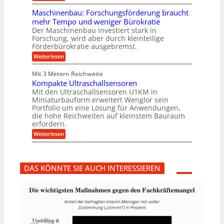
T
e
g
r
i
e
Maschinenbau: Forschungsförderung braucht
u
e
n
mehr Tempo und weniger Bürokratie
m
s
B
Der Maschinenbau investiert stark in
p
H
S
Forschung, wird aber durch kleinteilige
f
y
C
e
b
Förderbürokratie ausgebremst.
L
r
r
w
:
Weiterlesen
z
i
e
M
i
d
i
a
e
-
Mit 3 Metern Reichweite
t
s
l
K
e
Kompakte Ultraschallsensoren
c
t
u
r
h
Mit den Ultraschallsensoren U1KM in
U
g
e
i
Miniaturbauform erweitert Wenglor sein
m
e
n
n
Portfolio um eine Lösung für Anwendungen,
s
l
t
e
a
l
die hohe Reichweiten auf kleinstem Bauraum
w
n
t
a
erfordern.
i
b
z
g
c
a
:
Weiterlesen
k
e
k
u
K
n
r
e
:
o
a
l
F
m
p
t
o
p
p
DAS KÖNNTE SIE AUCH INTERESSIEREN
r
a
ü
s
k
b
c
t
e
h
e
r
u
U
V
n
l
o
g
t
r
s
r
j
f