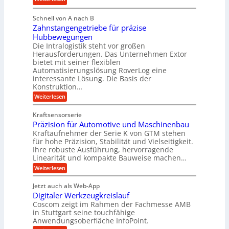
a
e
e
M
u
i
b
Schnell von A nach B
e
l
g
i
Zahnstangengetriebe für präzise
h
i
e
g
Hubbewegungen
r
k
r
Die Intralogistik steht vor großen
e
A
i
t
Herausforderungen. Das Unternehmen Extor
K
r
m
bietet mit seiner flexiblen
U
u
b
Automatisierungslösung RoverLog eine
V
m
g
e
interessante Lösung. Die Basis der
e
s
e
Konstruktion…
i
r
a
l
t
:
Weiterlesen
g
t
g
Z
s
l
a
z
e
Kraftsensorserie
l
h
e
u
w
Präzision für Automotive und Maschinenbau
o
n
i
n
s
Kraftaufnehmer der Serie K von GTM stehen
i
s
c
t
d
für hohe Präzision, Stabilität und Vielseitigkeit.
n
e
a
h
Ihre robuste Ausführung, hervorragende
A
d
n
,
Linearität und kompakte Bauweise machen…
u
g
e
w
:
e
Weiterlesen
f
t
e
P
n
t
r
r
g
n
Jetzt auch als Web-App
r
ä
e
i
i
Digitaler Werkzeugkreislauf
z
t
a
e
g
i
r
Coscom zeigt im Rahmen der Fachmesse AMB
g
b
s
i
in Stuttgart seine touchfähige
e
s
i
e
e
Anwendungsoberfläche InfoPoint.
r
o
b
e