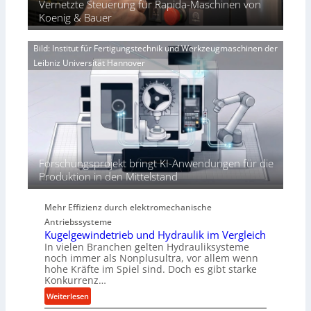
e
Vernetzte Steuerung für Rapida-Maschinen von
i
a
g
r
Koenig & Bauer
n
e
V
d
n
o
i
Bild: Institut für Fertigungstechnik und Werkzeugmaschinen der
e
r
e
Leibniz Universität Hannover
r
j
r
h
a
t
ö
h
h
r
e
n
d
i
Forschungsprojekt bringt KI-Anwendungen für die
e
Produktion in den Mittelstand
P
e
Mehr Effizienz durch elektromechanische
r
Antriebssysteme
f
Kugelgewindetrieb und Hydraulik im Vergleich
o
In vielen Branchen gelten Hydrauliksysteme
r
noch immer als Nonplusultra, vor allem wenn
m
hohe Kräfte im Spiel sind. Doch es gibt starke
a
Konkurrenz…
n
:
Weiterlesen
c
K