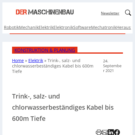
Linked
Newsletter
Robotik
Mechanik
Elektrik
Elektronik
Software
Mechatronik
Herausf
KONSTRUKTION & PLANUNG
Home
»
Elektrik
»
Trink-, salz- und
24.
Septembe
chlorwasserbeständiges Kabel bis 600m
r 2021
Tiefe
Trink-, salz- und
chlorwasserbeständiges Kabel bis
600m Tiefe