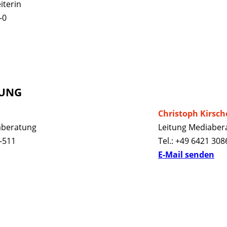
iterin
-0
TUNG
Christoph Kirs
aberatung
Leitung Mediaber
6-511
Tel.: +49 6421 308
E-Mail senden