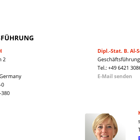
SFÜHRUNG
H
Dipl.-Stat. B. Al-S
n 2
Geschäftsführung
Tel.: +49 6421 308
 Germany
E-Mail senden
-0
6-380