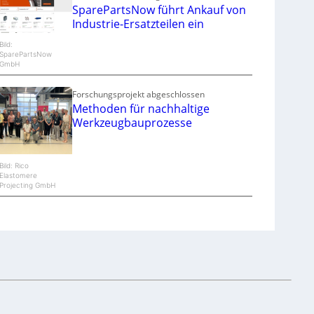
SparePartsNow führt Ankauf von
Industrie-Ersatzteilen ein
Bild:
SparePartsNow
GmbH
Forschungsprojekt abgeschlossen
Methoden für nachhaltige
Werkzeugbauprozesse
Bild: Rico
Elastomere
Projecting GmbH