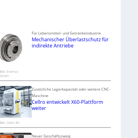
Für Lebensmittel- und Getränkeindustrie
Mechanischer Überlastschutz für
indirekte Antriebe
Bild: Enemac
GmbH
Zusätzliche Lagerkapazität oder weitere CNC-
Maschine
Cellro entwickelt X60-Plattform
weiter
Bild: Cellro BV
Neuer Geschäftszweig