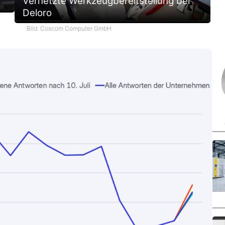
Vernetzte Werkzeugbereitstellung bei
Deloro
Bild: Coscom Computer GmbH