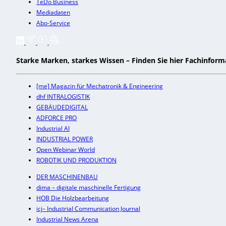
TeDo Business
Mediadaten
Abo-Service
Starke Marken, starkes Wissen – Finden Sie hier Fachinfor
[me] Magazin für Mechatronik & Engineering
dhf INTRALOGISTIK
GEBÄUDEDIGITAL
ADFORCE PRO
Industrial AI
INDUSTRIAL POWER
Open Webinar World
ROBOTIK UND PRODUKTION
DER MASCHINENBAU
dima – digitale maschinelle Fertigung
HOB Die Holzbearbeitung
icj– Industrial Communication Journal
Industrial News Arena