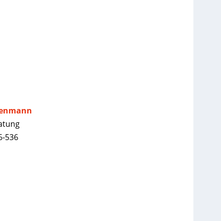
chenmann
atung
6-536