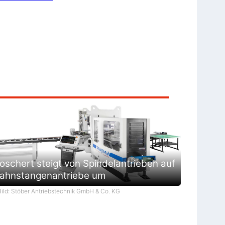
oschert steigt von Spindelantrieben auf
ahnstangenantriebe um
Bild: Stöber Antriebstechnik GmbH & Co. KG