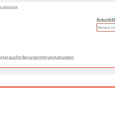
te Maschine
Robotik
M
Search
k
Herausforderungen
Veranstaltungen