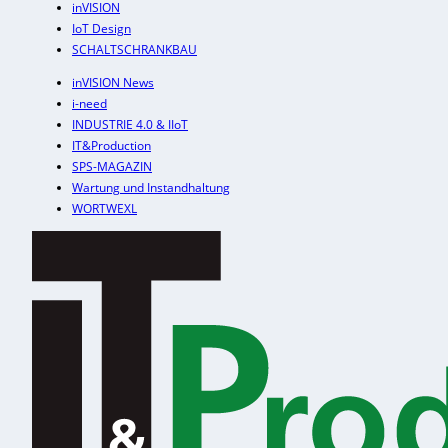
inVISION
IoT Design
SCHALTSCHRANKBAU
inVISION News
i-need
INDUSTRIE 4.0 & IIoT
IT&Production
SPS-MAGAZIN
Wartung und Instandhaltung
WORTWEXL