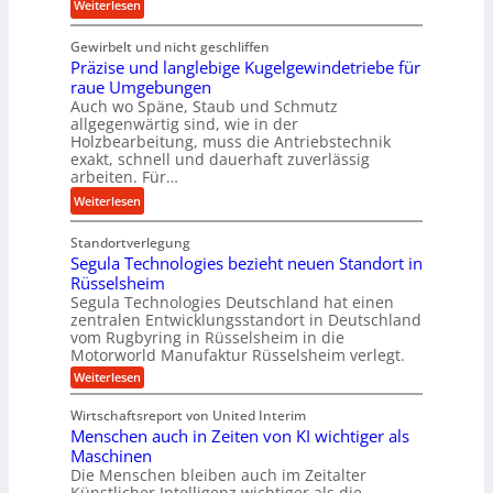
s
:
Weiterlesen
U
t
c
K
l
e
h
Gewirbelt und nicht geschliffen
u
t
l
u
Präzise und langlebige Kugelgewindetriebe für
g
r
s
n
raue Umgebungen
e
a
t
Auch wo Späne, Staub und Schmutz
g
l
s
allgegenwärtig sind, wie in der
a
s
g
c
Holzbearbeitung, muss die Antriebstechnik
n
f
e
h
exakt, schnell und dauerhaft zuverlässig
d
ö
w
arbeiten. Für…
a
r
i
l
:
Weiterlesen
d
n
l
P
e
d
s
Standortverlegung
r
r
e
e
Segula Technologies bezieht neuen Standort in
ä
u
t
Rüsselsheim
n
z
n
r
Segula Technologies Deutschland hat einen
s
i
g
i
zentralen Entwicklungsstandort in Deutschland
o
s
vom Rugbyring in Rüsselsheim in die
b
e
r
e
Motorworld Manufaktur Rüsselsheim verlegt.
r
b
e
u
:
Weiterlesen
a
u
n
n
S
u
n
e
d
Wirtschaftsreport von United Interim
c
g
d
l
Menschen auch in Zeiten von KI wichtiger als
u
h
H
a
l
Maschinen
t
y
a
n
Die Menschen bleiben auch im Zeitalter
m
T
d
Künstlicher Intelligenz wichtiger als die
g