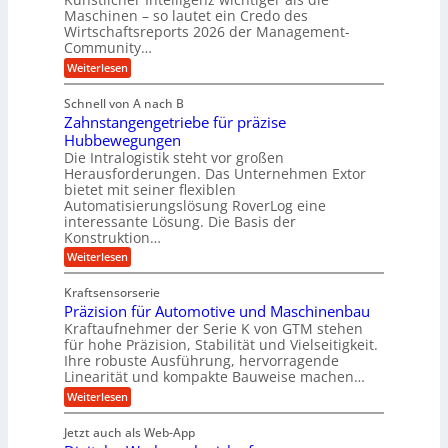
e
e
r
Maschinen – so lautet ein Credo des
l
c
h
Wirtschaftsreports 2026 der Management-
a
h
e
Community…
r
n
u
b
o
T
:
Weiterlesen
l
l
i
M
e
i
o
e
g
Schnell von A nach B
g
m
k
n
e
i
Zahnstangengetriebe für präzise
s
p
i
e
K
c
Hubbewegungen
o
m
s
h
u
Die Intralogistik steht vor großen
b
u
V
e
g
Herausforderungen. Das Unternehmen Extor
e
n
n
e
z
bietet mit seiner flexiblen
e
a
d
i
r
Automatisierungslösung RoverLog eine
u
l
e
w
interessante Lösung. Die Basis der
g
c
g
h
h
Konstruktion…
e
l
t
e
i
n
:
Weiterlesen
n
e
n
w
Z
e
i
Z
i
a
i
u
e
Kraftsensorserie
g
c
h
e
n
i
Präzision für Automotive und Maschinenbau
n
e
n
h
t
d
s
Kraftaufnehmer der Serie K von GTM stehen
S
r
e
t
t
e
für hohe Präzision, Stabilität und Vielseitigkeit.
n
B
a
a
Ihre robuste Ausführung, hervorragende
v
t
n
n
ü
o
Linearität und kompakte Bauweise machen…
r
g
d
n
r
:
e
Weiterlesen
o
i
K
o
P
n
r
I
e
r
g
t
k
w
Jetzt auch als Web-App
b
ä
e
i
i
r