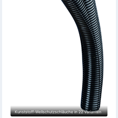
r
V
o
r
j
a
h
r
Kunststoff-Wellschutzschläuche in 22 Varianten