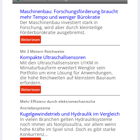
f
&
ü
Maschinenbau: Forschungsförderung braucht
B
r
mehr Tempo und weniger Bürokratie
a
d
Der Maschinenbau investiert stark in
u
i
Forschung, wird aber durch kleinteilige
e
Förderbürokratie ausgebremst.
e
r
P
:
Weiterlesen
r
M
o
Mit 3 Metern Reichweite
a
d
Kompakte Ultraschallsensoren
s
Mit den Ultraschallsensoren U1KM in
u
c
Miniaturbauform erweitert Wenglor sein
k
h
Portfolio um eine Lösung für Anwendungen,
t
i
die hohe Reichweiten auf kleinstem Bauraum
i
n
erfordern.
o
e
:
Weiterlesen
n
n
K
i
b
Mehr Effizienz durch elektromechanische
o
n
a
m
Antriebssysteme
d
u
p
Kugelgewindetrieb und Hydraulik im Vergleich
e
:
In vielen Branchen gelten Hydrauliksysteme
a
n
F
noch immer als Nonplusultra, vor allem wenn
k
M
o
hohe Kräfte im Spiel sind. Doch es gibt starke
t
i
Konkurrenz…
r
e
t