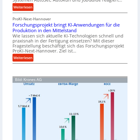
i
h
o
:
Weiterlesen
r
n
V
u
e
ProKI-Next-Hannover
e
n
x
Forschungsprojekt bringt KI-Anwendungen für die
r
g
Produktion in den Mittelstand
p
n
e
Wie lassen sich aktuelle KI-Technologien schnell und
a
e
n
praxisnah in der Fertigung einsetzen? Mit dieser
n
t
Fragestellung beschäftigt sich das Forschungsprojekt
e
d
z
ProKI-Next-Hannover. Ziel ist…
r
i
t
:
Weiterlesen
h
e
e
F
ö
r
S
o
h
t
t
r
e
e
Bild: Krones AG
s
n
u
c
d
e
h
i
r
u
e
u
n
P
n
g
e
g
s
r
f
p
f
ü
r
o
r
o
r
R