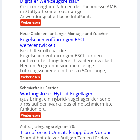
Digitaler Werkzeugkreislauf
z
t
n
e
c
a
i
r
Coscom zeigt im Rahmen der Fachmesse AMB
R
h
f
s
i
ü
in Stuttgart seine touchfähige
t
t
i
ü
e
s
Anwendungsoberfläche InfoPoint.
i
i
o
b
s
r
g
:
Weiterlesen
n
e
e
e
e
r
D
f
f
l
r
i
ü
ü
a
s
Neue Optionen für Länge, Montage und Zubehör
a
g
r
r
h
u
l
Kugelschienenführungen BSCL
i
A
p
e
s
t
e
weiterentwickelt
u
r
i
M
a
t
ä
m
Bosch Rexroth hat die
U
a
l
o
z
Kugelschienenführungen BSCL für den
s
m
e
m
i
mittleren Leistungsbereich weiterentwickelt:
c
r
g
o
s
h
Neu im Programm sind mehrteilige
W
t
e
e
i
Führungsschienen mit bis zu 50m Länge,…
e
i
H
n
b
r
v
u
:
Weiterlesen
e
k
u
e
b
K
n
z
u
b
u
n
Schmierfreier Betrieb
e
n
e
g
g
u
d
Wartungsfreies Hybrid-Kugellager
w
e
g
M
e
e
l
Igus bringt ein Hybrid-Kugellager der Serie
k
a
g
s
n
Xiros auf den Markt, das ohne Schmiermittel
r
s
u
c
funktioniert.
e
c
n
h
i
h
:
g
Weiterlesen
i
s
i
W
e
e
l
n
a
n
n
Auftragseingang steigt um 7%
a
e
r
e
u
Trumpf erzielt Umsatz knapp über Vorjahr
n
t
n
f
b
u
Trumpf hat die vorläufigen Zahlen für das
f