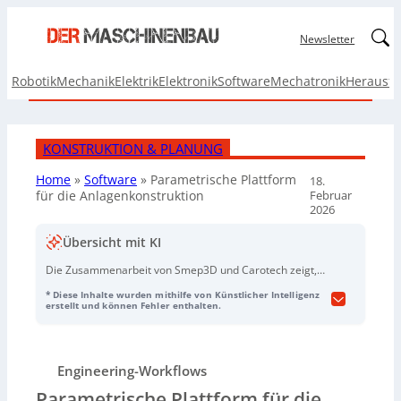
Linked
Newsletter
Robotik
Mechanik
Elektrik
Elektronik
Software
Mechatronik
Herausf
KONSTRUKTION & PLANUNG
Home
»
Software
»
Parametrische Plattform
18.
Februar
für die Anlagenkonstruktion
2026
Übersicht mit KI
Die Zusammenarbeit von Smep3D und Carotech zeigt,
wie eine moderne, parametrische
* Diese Inhalte wurden mithilfe von Künstlicher Intelligenz
Anlagenplanungssoftware Engineering-Prozesse in der
erstellt und können Fehler enthalten.
Prozessanlagenkonstruktion verbessert. Carotech, ein
US-Unternehmen (gegründet 1965) für
kundenspezifische Prozessautomatisierungsskids in
Engineering-Workflows
verschiedenen Industrien, ersetzte einen heterogenen
CAD-Toolmix (u. a.
Catworks
,
PTC Creo
,
Solidworks
)
Parametrische Plattform für die