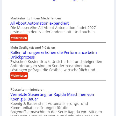
Markteintritt in den Niederlanden
All About Automation expandiert
Die Messereihe All About Automation findet 2027
erstmals in den Niederlanden statt. Und auch in…
:
Weiterlesen
A
Mehr Steifigkeit und Präzision
l
Rollenführungen erhöhen die Performance beim
l
Drückprozess
A
Zwischen Kostendruck, Unsicherheit und steigenden
b
Anforderungen sind im Sondermaschinenbau
o
Lösungen gefragt, die flexibel, wirtschaftlich und…
u
:
Weiterlesen
t
R
A
o
u
Rüstzeiten minimieren
l
t
Vernetzte Steuerung für Rapida-Maschinen von
l
o
Koenig & Bauer
e
m
Koenig & Bauer stellt Automatisierungs- und
n
a
Kommunikationslösungen für die
f
t
Bogenoffsetmaschinen der Serie Rapida vor. Mit den
ü
Systemen AutoSet, AutoRun und JobGuide reagiert…