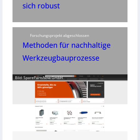
sich robust
Forschungsprojekt abgeschlossen
Methoden für nachhaltige
Werkzeugbauprozesse
Bild: SparePartsNow GmbH