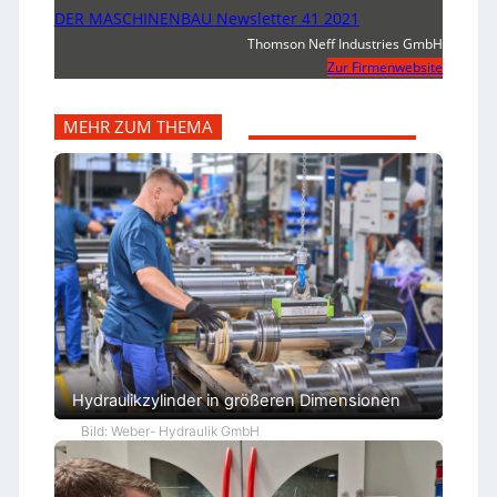
DER MASCHINENBAU Newsletter 41 2021
Thomson Neff Industries GmbH
Zur Firmenwebsite
MEHR ZUM THEMA
Hydraulikzylinder in größeren Dimensionen
Bild: Weber- Hydraulik GmbH