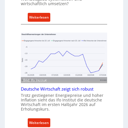
A
wirtschaftlich umsetzen?
n
k
:
Weiterlesen
a
M
u
e
f
t
v
h
o
o
n
d
I
e
n
n
d
f
u
ü
Bild: Ifo Institut
s
r
t
Deutsche Wirtschaft zeigt sich robust
n
r
Trotz gestiegener Energiepreise und hoher
a
i
Inflation sieht das Ifo Institut die deutsche
c
Wirtschaft im ersten Halbjahr 2026 auf
e
h
Erholungskurs.
-
h
E
a
:
Weiterlesen
r
l