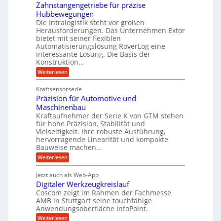
k
e
Zahnstangengetriebe für präzise
h
e
i
r
Hubbewegungen
r
K
m
t
Die Intralogistik steht vor großen
A
u
Herausforderungen. Das Unternehmen Extor
V
U
r
g
bietet mit seiner flexiblen
e
m
b
e
Automatisierungslösung RoverLog eine
r
s
e
l
interessante Lösung. Die Basis der
g
a
Konstruktion…
i
g
l
t
t
e
:
Weiterlesen
e
z
Z
s
w
a
i
u
Kraftsensorserie
l
i
h
c
n
Präzision für Automotive und
o
n
n
h
d
s
Maschinenbau
s
d
t
A
Kraftaufnehmer der Serie K von GTM stehen
e
e
a
für hohe Präzision, Stabilität und
u
n
,
t
Vielseitigkeit. Ihre robuste Ausführung,
g
f
w
r
hervorragende Linearität und kompakte
e
t
e
i
Bauweise machen…
n
r
g
n
e
:
Weiterlesen
e
a
P
i
b
t
r
g
g
e
Jetzt auch als Web-App
r
ä
s
i
e
f
Digitaler Werkzeugkreislauf
z
e
e
i
Coscom zeigt im Rahmen der Fachmesse
r
ü
b
s
i
AMB in Stuttgart seine touchfähige
S
r
e
i
Anwendungsoberfläche InfoPoint.
n
f
t
r
o
ü
:
g
Weiterlesen
n
e
a