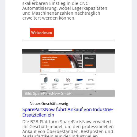
skalierbaren Einstieg in die CNC-
t
Automatisierung, wobei Lagerkapazitäten
s
und Maschinenanzahlen nachträglich
c
erweitert werden können.
h
u
:
Weiterlesen
t
C
z
e
f
l
ü
l
r
r
i
o
n
e
d
n
i
t
Bild: SparePartsNow GmbH
r
w
e
i
Neuer Geschäftszweig
k
SparePartsNow führt Ankauf von Industrie-
c
t
Ersatzteilen ein
k
e
Die B2B-Plattform SparePartsNow erweitert
e
A
ihr Geschäftsmodell um den professionellen
l
Ankauf von Überbeständen, Restposten und
n
t
Auslaufartikeln aus der industriellen