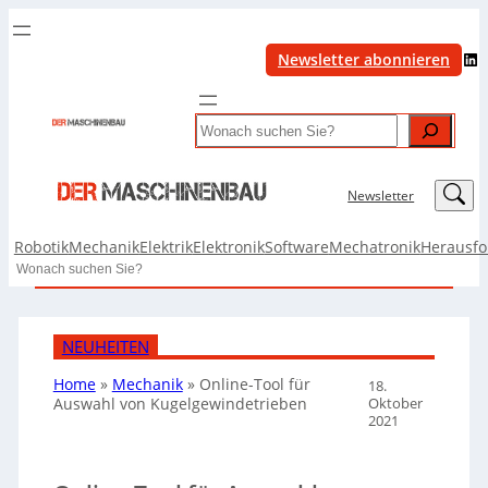
LinkedIn
Newsletter abonnieren
Search
LinkedIn
Newsletter
Robotik
Mechanik
Elektrik
Elektronik
Software
Mechatronik
Herausf
Search
NEUHEITEN
Home
»
Mechanik
»
Online-Tool für
18.
Oktober
Auswahl von Kugelgewindetrieben
2021