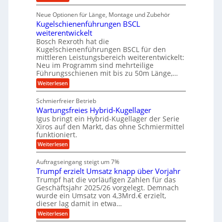
r
D
f
a
l
u
p
i
ü
Neue Optionen für Länge, Montage und Zubehör
n
r
g
l
e
r
ä
Kugelschienenführungen BSCL
i
g
A
e
U
z
t
weiterentwickelt
u
i
n
m
a
t
Bosch Rexroth hat die
s
l
o
g
Kugelschienenführungen BSCL für den
e
e
m
e
mittleren Leistungsbereich weiterentwickelt:
H
r
o
Neu im Programm sind mehrteilige
u
b
W
t
b
Führungsschienen mit bis zu 50m Länge,…
e
i
u
b
r
v
:
Weiterlesen
n
e
k
e
K
w
z
g
u
u
e
Schmierfreier Betrieb
e
n
e
g
g
u
d
Wartungsfreies Hybrid-Kugellager
e
n
u
g
M
l
Igus bringt ein Hybrid-Kugellager der Serie
n
k
a
s
Xiros auf den Markt, das ohne Schmiermittel
g
r
s
c
funktioniert.
e
e
c
h
n
i
h
:
Weiterlesen
i
s
i
W
e
l
n
a
n
Auftragseingang steigt um 7%
a
e
r
e
u
Trumpf erzielt Umsatz knapp über Vorjahr
n
t
n
f
b
u
Trumpf hat die vorläufigen Zahlen für das
f
a
n
ü
Geschäftsjahr 2025/26 vorgelegt. Demnach
u
g
h
wurde ein Umsatz von 4,3Mrd.€ erzielt,
s
r
dieser lag damit in etwa…
f
u
:
r
Weiterlesen
n
T
e
g