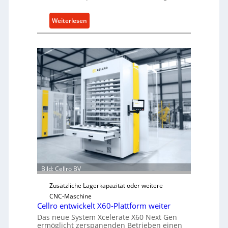
:
Weiterlesen
M
e
c
h
a
n
i
s
c
h
e
r
Ü
Bild: Cellro BV
b
e
Zusätzliche Lagerkapazität oder weitere
r
CNC-Maschine
l
Cellro entwickelt X60-Plattform weiter
a
Das neue System Xcelerate X60 Next Gen
s
ermöglicht zerspanenden Betrieben einen