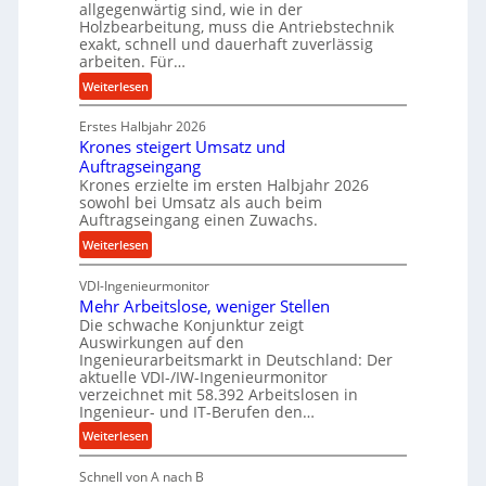
m
allgegenwärtig sind, wie in der
g
Holzbearbeitung, muss die Antriebstechnik
D
e
exakt, schnell und dauerhaft zuverlässig
r
w
arbeiten. Für…
ü
i
:
Weiterlesen
c
n
P
k
d
Erstes Halbjahr 2026
r
p
e
Krones steigert Umsatz und
ä
r
t
Auftragseingang
z
o
r
Krones erzielte im ersten Halbjahr 2026
i
z
i
sowohl bei Umsatz als auch beim
s
e
Auftragseingang einen Zuwachs.
e
e
s
b
:
Weiterlesen
u
s
u
K
n
n
VDI-Ingenieurmonitor
r
d
d
Mehr Arbeitslose, weniger Stellen
o
l
Die schwache Konjunktur zeigt
H
n
a
Auswirkungen auf den
y
e
n
Ingenieurarbeitsmarkt in Deutschland: Der
d
s
g
aktuelle VDI-/IW-Ingenieurmonitor
r
s
verzeichnet mit 58.392 Arbeitslosen in
l
a
t
Ingenieur- und IT-Berufen den…
e
u
e
:
b
Weiterlesen
l
i
M
i
i
g
Schnell von A nach B
e
g