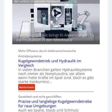
der Leibniz Universität Hannover
j
r
r
a
t
h
h
ö
r
h
e
n
d
Forschungsprojekt bringt KI-Anwendungen für
i
die Produktion in den Mittelstand
e
P
Mehr Effizienz durch elektromechanische
e
Antriebssysteme
r
Kugelgewindetrieb und Hydraulik im
f
Vergleich
o
In vielen Branchen gelten Hydrauliksysteme
r
noch immer als Nonplusultra, vor allem
m
wenn hohe Kräfte im Spiel sind. Doch es gibt
a
starke Konkurrenz…
n
:
Weiterlesen
c
K
e
Gewirbelt und nicht geschliffen
u
b
Präzise und langlebige Kugelgewindetriebe
g
e
für raue Umgebungen
e
i
Auch wo Späne, Staub und Schmutz
l