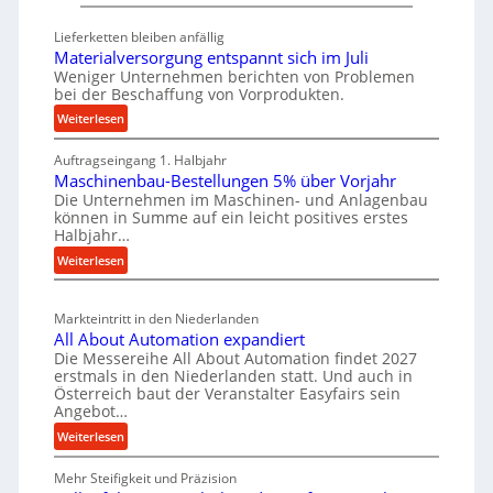
D
s
t
e
a
i
Lieferketten bleiben anfällig
u
t
Materialversorgung entspannt sich im Juli
g
t
z
Weniger Unternehmen berichten von Problemen
e
bei der Beschaffung von Vorprodukten.
s
t
W
c
:
Weiterlesen
e
e
M
h
i
r
Auftragseingang 1. Halbjahr
a
e
l
k
Maschinenbau-Bestellungen 5% über Vorjahr
t
W
e
z
Die Unternehmen im Maschinen- und Anlagenbau
e
i
n
können in Summe auf ein leicht positives erstes
e
r
r
Halbjahr…
e
u
i
t
i
:
Weiterlesen
a
g
s
M
n
l
b
a
c
v
a
Markteintritt in den Niederlanden
s
h
e
u
All About Automation expandiert
c
a
r
Die Messereihe All About Automation findet 2027
p
h
s
f
erstmals in den Niederlanden statt. Und auch in
r
i
o
Österreich baut der Veranstalter Easyfairs sein
t
o
n
Angebot…
r
z
e
z
g
:
Weiterlesen
e
n
e
u
A
i
b
n
s
Mehr Steifigkeit und Präzision
l
g
a