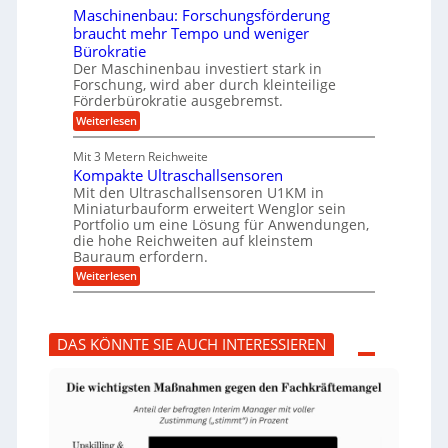
r
i
e
Maschinenbau: Forschungsförderung
u
e
n
braucht mehr Tempo und weniger
m
s
B
Bürokratie
p
H
S
f
y
Der Maschinenbau investiert stark in
C
e
b
L
Forschung, wird aber durch kleinteilige
r
r
w
Förderbürokratie ausgebremst.
z
i
e
:
Weiterlesen
i
d
i
M
e
-
t
a
l
K
e
Mit 3 Metern Reichweite
s
t
u
r
Kompakte Ultraschallsensoren
c
U
g
e
h
Mit den Ultraschallsensoren U1KM in
m
e
n
i
s
l
Miniaturbauform erweitert Wenglor sein
t
n
a
l
Portfolio um eine Lösung für Anwendungen,
w
e
t
a
i
die hohe Reichweiten auf kleinstem
n
z
g
c
Bauraum erfordern.
b
k
e
k
a
:
n
r
Weiterlesen
e
u
K
a
l
:
o
p
t
F
m
p
o
p
ü
DAS KÖNNTE SIE AUCH INTERESSIEREN
r
a
b
s
k
e
c
t
r
h
e
V
u
U
o
n
l
r
g
t
j
s
r
a