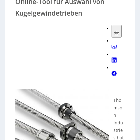
Online-Tool für Auswahl von
Kugelgewindetrieben
Tho
mso
n
Indu
strie
s hat