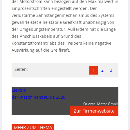
der Motorstrom kann bezogen auf den Maximalwert in
Einprozentschritten eingestellt werden. Der
verlustarme Zahnstangenmechanismus des Systems
gewährleistet eine stabile Greifkraft unabhängig von
der Umgebungstemperatur. Außerdem hat die Länge
des Anschlusskabels auf Grund des
Konstantstromantriebs des Treibers keine negative
Auswirkung auf die Greifkraft.
Seiten:
1
2
3
Elektrik
der-maschinenbau.de 2020
Oriental Motor GmbH
Zur Firmenwebsite
MEHR ZUM THEMA