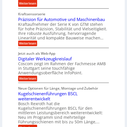
i
:
Weiterlesen
a
l
t
V
t
g
s
Kraftsensorserie
e
z
e
l
Präzision für Automotive und Maschinenbau
r
u
w
o
Kraftaufnehmer der Serie K von GTM stehen
n
n
i
s
für hohe Präzision, Stabilität und Vielseitigkeit.
e
d
n
Ihre robuste Ausführung, hervorragende
e
t
A
Linearität und kompakte Bauweise machen…
d
,
z
u
e
:
Weiterlesen
w
t
f
P
t
e
r
e
t
Jetzt auch als Web-App
r
n
ä
S
r
Digitaler Werkzeugkreislauf
z
i
i
t
i
Coscom zeigt im Rahmen der Fachmesse AMB
a
e
g
s
e
in Stuttgart seine touchfähige
g
b
i
e
Anwendungsoberfläche InfoPoint.
u
s
o
e
r
:
Weiterlesen
e
n
e
f
S
D
f
r
i
i
ü
ü
t
Neue Optionen für Länge, Montage und Zubehör
u
g
n
r
r
e
Kugelschienenführungen BSCL
i
n
A
g
r
l
t
weiterentwickelt
u
g
a
a
a
t
Bosch Rexroth hat die
l
f
l
n
o
u
Kugelschienenführungen BSCL für den
e
e
m
ü
g
mittleren Leistungsbereich weiterentwickelt:
e
r
n
o
r
Neu im Programm sind mehrteilige
W
U
t
Führungsschienen mit bis zu 50m Länge,…
R
e
i
m
r
v
a