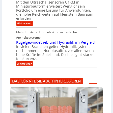
r
h
Mit den Ultraschallsensoren U1KM in
&
U
g
e
i
Miniaturbauform erweitert Wenglor sein
m
e
B
n
n
Portfolio um eine Lösung für Anwendungen,
s
l
t
a
e
a
l
die hohe Reichweiten auf kleinstem Bauraum
w
n
u
t
a
erfordern.
i
b
z
g
e
c
a
:
Weiterlesen
k
e
k
r
u
K
n
r
e
:
o
a
l
Mehr Effizienz durch elektromechanische
F
m
p
t
o
p
Antriebssysteme
p
r
a
ü
Kugelgewindetrieb und Hydraulik im Vergleich
s
k
b
In vielen Branchen gelten Hydrauliksysteme
c
t
e
noch immer als Nonplusultra, vor allem wenn
h
e
r
hohe Kräfte im Spiel sind. Doch es gibt starke
u
U
V
n
Konkurrenz…
l
o
g
t
r
:
Weiterlesen
s
r
j
K
f
a
a
u
ö
s
h
g
r
c
r
e
d
h
DAS KÖNNTE SIE AUCH INTERESSIEREN
l
e
a
g
r
l
e
u
l
w
n
s
i
g
e
n
b
n
d
r
s
e
a
o
t
u
r
r