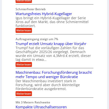
:
Weiterlesen
g
k
e
K
p
z
u
e
u
Schmierfreier Betrieb
e
i
n
g
b
u
d
Wartungsfreies Hybrid-Kugellager
d
e
u
g
M
l
Igus bringt ein Hybrid-Kugellager der Serie
a
k
a
n
s
Xiros auf den Markt, das ohne Schmiermittel
r
-
s
c
g
funktioniert.
e
c
h
M
i
e
h
:
Weiterlesen
i
a
s
i
W
n
e
l
s
n
a
n
Auftragseingang steigt um 7%
a
e
r
e
c
u
Trumpf erzielt Umsatz knapp über Vorjahr
n
t
n
h
f
b
u
Trumpf hat die vorläufigen Zahlen für das
f
a
n
i
ü
Geschäftsjahr 2025/26 vorgelegt. Demnach
u
g
h
wurde ein Umsatz von 4,3Mrd.€ erzielt, dieser
n
s
r
lag damit in etwa…
e
f
u
:
r
Weiterlesen
n
n
T
e
g
v
r
i
e
Maschinenbau: Forschungsförderung braucht
o
u
e
n
mehr Tempo und weniger Bürokratie
m
s
n
B
Der Maschinenbau investiert stark in
p
H
S
K
Forschung, wird aber durch kleinteilige
f
y
C
o
e
b
Förderbürokratie ausgebremst.
L
r
r
w
e
:
Weiterlesen
z
i
e
M
n
i
d
i
a
e
i
-
Mit 3 Metern Reichweite
t
s
l
K
e
g
Kompakte Ultraschallsensoren
c
t
u