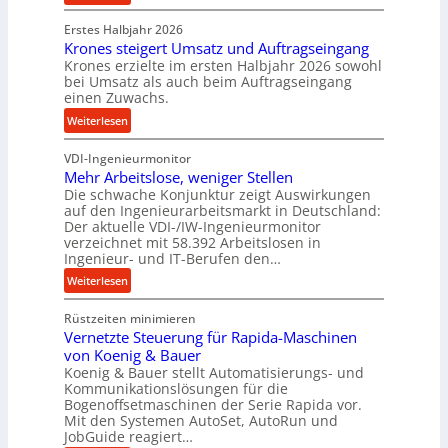
c
P
k
Erstes Halbjahr 2026
r
p
Krones steigert Umsatz und Auftragseingang
ä
Krones erzielte im ersten Halbjahr 2026 sowohl
r
z
bei Umsatz als auch beim Auftragseingang
o
i
einen Zuwachs.
z
s
:
Weiterlesen
e
e
K
s
u
VDI-Ingenieurmonitor
r
s
n
Mehr Arbeitslose, weniger Stellen
o
d
Die schwache Konjunktur zeigt Auswirkungen
n
l
auf den Ingenieurarbeitsmarkt in Deutschland:
e
a
Der aktuelle VDI-/IW-Ingenieurmonitor
s
n
verzeichnet mit 58.392 Arbeitslosen in
s
Ingenieur- und IT-Berufen den…
g
t
l
:
Weiterlesen
e
e
M
i
b
Rüstzeiten minimieren
e
g
i
Vernetzte Steuerung für Rapida-Maschinen
h
e
g
von Koenig & Bauer
r
r
Koenig & Bauer stellt Automatisierungs- und
e
A
t
Kommunikationslösungen für die
K
r
Bogenoffsetmaschinen der Serie Rapida vor.
U
u
b
Mit den Systemen AutoSet, AutoRun und
m
g
e
JobGuide reagiert…
s
e