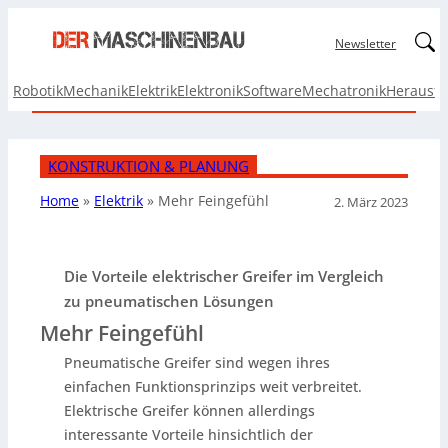
Linked
Newsletter
Robotik
Mechanik
Elektrik
Elektronik
Software
Mechatronik
Herausf
KONSTRUKTION & PLANUNG
Home
»
Elektrik
»
Mehr Feingefühl
2. März 2023
Die Vorteile elektrischer Greifer im Vergleich
zu pneumatischen Lösungen
Mehr Feingefühl
Pneumatische Greifer sind wegen ihres
einfachen Funktionsprinzips weit verbreitet.
Elektrische Greifer können allerdings
interessante Vorteile hinsichtlich der