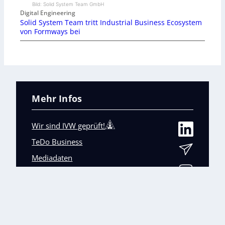
Bild: Solid System Team GmbH
Digital Engineering
Solid System Team tritt Industrial Business Ecosystem
von Formways bei
Mehr Infos
Wir sind IVW geprüft!
TeDo Business
Mediadaten
Abo-Service
Unsere weiteren Fachmagazine
+