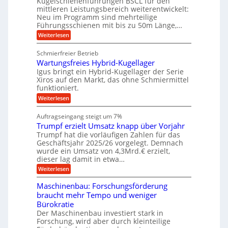
Kugelschienenführungen BSCL für den
e
e
m
e
mittleren Leistungsbereich weiterentwickelt:
H
r
o
Neu im Programm sind mehrteilige
u
b
W
t
b
Führungsschienen mit bis zu 50m Länge,…
e
i
u
b
r
v
:
Weiterlesen
n
e
k
e
K
w
z
g
u
u
e
Schmierfreier Betrieb
e
n
e
g
g
u
d
Wartungsfreies Hybrid-Kugellager
e
n
u
g
M
l
Igus bringt ein Hybrid-Kugellager der Serie
n
k
a
s
Xiros auf den Markt, das ohne Schmiermittel
g
r
s
c
funktioniert.
e
e
c
h
n
i
h
:
Weiterlesen
i
s
i
W
e
l
n
a
n
Auftragseingang steigt um 7%
a
e
r
e
u
Trumpf erzielt Umsatz knapp über Vorjahr
n
t
n
f
b
u
Trumpf hat die vorläufigen Zahlen für das
f
a
n
ü
Geschäftsjahr 2025/26 vorgelegt. Demnach
u
g
h
wurde ein Umsatz von 4,3Mrd.€ erzielt,
s
r
dieser lag damit in etwa…
f
u
:
r
Weiterlesen
n
T
e
g
r
i
e
Maschinenbau: Forschungsförderung
u
e
n
braucht mehr Tempo und weniger
m
s
B
Bürokratie
p
H
S
f
y
Der Maschinenbau investiert stark in
C
e
b
L
Forschung, wird aber durch kleinteilige
r
r
w