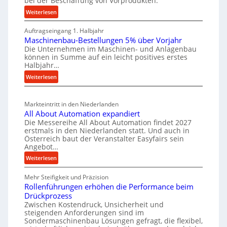
bei der Beschaffung von Vorprodukten.
s
t
W
c
e
:
Weiterlesen
e
M
h
i
r
Auftragseingang 1. Halbjahr
a
e
l
k
Maschinenbau-Bestellungen 5% über Vorjahr
t
W
e
z
Die Unternehmen im Maschinen- und Anlagenbau
e
i
n
können in Summe auf ein leicht positives erstes
e
r
r
e
Halbjahr…
u
i
t
i
:
Weiterlesen
a
g
s
n
M
l
b
a
c
v
a
Markteintritt in den Niederlanden
s
h
e
u
All About Automation expandiert
c
a
r
Die Messereihe All About Automation findet 2027
p
h
s
f
erstmals in den Niederlanden statt. Und auch in
r
i
o
Österreich baut der Veranstalter Easyfairs sein
t
o
n
Angebot…
r
z
z
e
g
:
Weiterlesen
e
n
e
u
A
i
b
s
n
Mehr Steifigkeit und Präzision
l
g
a
g
s
Rollenführungen erhöhen die Performance beim
l
t
u
e
Drückprozess
e
A
-
s
Zwischen Kostendruck, Unsicherheit und
n
b
B
steigenden Anforderungen sind im
i
t
o
Sondermaschinenbau Lösungen gefragt, die flexibel,
e
s
c
u