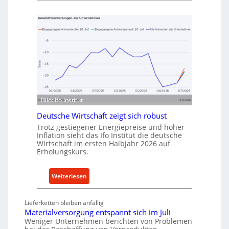
u
e
f
t
v
h
o
o
n
d
I
e
n
n
d
f
u
ü
Bild: Ifo Institut
s
r
t
Deutsche Wirtschaft zeigt sich robust
n
r
a
Trotz gestiegener Energiepreise und hoher
i
Inflation sieht das Ifo Institut die deutsche
c
Wirtschaft im ersten Halbjahr 2026 auf
e
h
Erholungskurs.
-
h
E
a
:
r
Weiterlesen
l
D
s
t
e
a
i
Lieferketten bleiben anfällig
u
t
Materialversorgung entspannt sich im Juli
g
t
z
Weniger Unternehmen berichten von Problemen
e