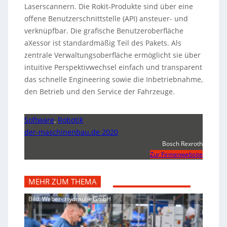
Laserscannern. Die Rokit-Produkte sind über eine
offene Benutzerschnittstelle (API) ansteuer- und
verknüpfbar. Die grafische Benutzeroberfläche
aXessor ist standardmäßig Teil des Pakets. Als
zentrale Verwaltungsoberfläche ermöglicht sie über
intuitive Perspektivwechsel einfach und transparent
das schnelle Engineering sowie die Inbetriebnahme,
den Betrieb und den Service der Fahrzeuge.
Software
,
Robotik
der-maschinenbau.de 2020
Bosch Rexroth
Zur Firmenwebsite
MEHR ZUM THEMA
Bild: Weber- Hydraulik GmbH