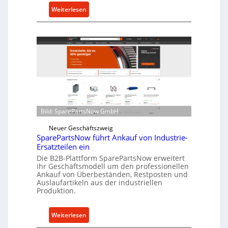
u
:
Weiterlesen
t
C
z
e
f
l
ü
l
r
r
i
o
n
e
d
n
i
t
r
Bild: SparePartsNow GmbH
w
e
i
Neuer Geschäftszweig
k
SparePartsNow führt Ankauf von Industrie-
c
t
Ersatzteilen ein
k
e
Die B2B-Plattform SparePartsNow erweitert
e
A
ihr Geschäftsmodell um den professionellen
l
Ankauf von Überbeständen, Restposten und
n
t
Auslaufartikeln aus der industriellen
t
Produktion.
X
r
6
i
0
:
Weiterlesen
e
-
S
b