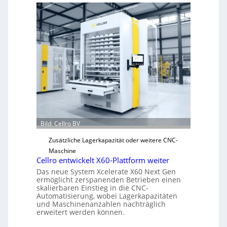
c
h
a
n
i
s
c
h
e
r
Ü
Bild: Cellro BV
b
e
Zusätzliche Lagerkapazität oder weitere CNC-
r
Maschine
l
Cellro entwickelt X60-Plattform weiter
a
Das neue System Xcelerate X60 Next Gen
s
ermöglicht zerspanenden Betrieben einen
skalierbaren Einstieg in die CNC-
t
Automatisierung, wobei Lagerkapazitäten
s
und Maschinenanzahlen nachträglich
c
erweitert werden können.
h