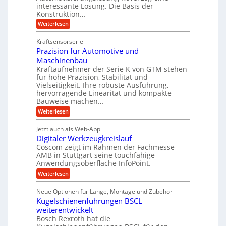
s
e
l
interessante Lösung. Die Basis der
g
a
Konstruktion…
i
g
l
t
t
e
:
Weiterlesen
e
z
Z
s
w
a
i
u
Kraftsensorserie
l
i
h
c
n
Präzision für Automotive und
o
n
n
h
d
s
Maschinenbau
s
d
t
A
Kraftaufnehmer der Serie K von GTM stehen
e
e
a
für hohe Präzision, Stabilität und
u
n
,
t
Vielseitigkeit. Ihre robuste Ausführung,
g
f
w
r
hervorragende Linearität und kompakte
e
t
e
i
Bauweise machen…
n
r
g
n
e
:
Weiterlesen
e
a
P
i
b
t
r
g
g
e
Jetzt auch als Web-App
r
ä
s
i
e
f
Digitaler Werkzeugkreislauf
z
e
e
i
Coscom zeigt im Rahmen der Fachmesse
r
ü
b
s
i
AMB in Stuttgart seine touchfähige
S
r
e
i
Anwendungsoberfläche InfoPoint.
n
f
t
r
o
ü
:
g
Weiterlesen
n
e
a
r
D
f
a
l
u
p
i
ü
Neue Optionen für Länge, Montage und Zubehör
n
r
g
l
e
r
ä
Kugelschienenführungen BSCL
i
g
A
e
U
z
t
weiterentwickelt
u
i
n
m
a
t
Bosch Rexroth hat die
s
l
o
g