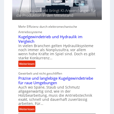
n
d
Forschungsprojekt bringt KI-Anwendungen für
i
die Produktion in den Mittelstand
e
P
Mehr Effizienz durch elektromechanische
e
Antriebssysteme
r
Kugelgewindetrieb und Hydraulik im
f
Vergleich
o
In vielen Branchen gelten Hydrauliksysteme
r
noch immer als Nonplusultra, vor allem
m
wenn hohe Kräfte im Spiel sind. Doch es gibt
a
starke Konkurrenz…
n
:
Weiterlesen
c
K
e
Gewirbelt und nicht geschliffen
u
b
Präzise und langlebige Kugelgewindetriebe
g
e
für raue Umgebungen
e
i
Auch wo Späne, Staub und Schmutz
l
m
allgegenwärtig sind, wie in der
g
Holzbearbeitung, muss die Antriebstechnik
D
e
exakt, schnell und dauerhaft zuverlässig
r
w
arbeiten. Für…
ü
i
:
Weiterlesen
c
n
P