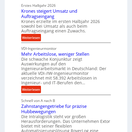
k
d
Erstes Halbjahr 2026
r
p
e
Krones steigert Umsatz und
ä
r
t
Auftragseingang
z
o
r
Krones erzielte im ersten Halbjahr 2026
i
z
i
sowohl bei Umsatz als auch beim
s
e
Auftragseingang einen Zuwachs.
e
e
s
b
:
Weiterlesen
u
s
u
K
n
n
VDI-Ingenieurmonitor
r
d
d
Mehr Arbeitslose, weniger Stellen
o
l
Die schwache Konjunktur zeigt
H
n
a
Auswirkungen auf den
y
e
n
Ingenieurarbeitsmarkt in Deutschland: Der
d
s
g
aktuelle VDI-/IW-Ingenieurmonitor
r
s
verzeichnet mit 58.392 Arbeitslosen in
l
a
t
Ingenieur- und IT-Berufen den…
e
u
e
:
b
Weiterlesen
l
i
M
i
i
g
Schnell von A nach B
e
g
k
e
Zahnstangengetriebe für präzise
h
e
i
r
Hubbewegungen
r
K
m
t
Die Intralogistik steht vor großen
A
u
Herausforderungen. Das Unternehmen Extor
V
U
r
g
bietet mit seiner flexiblen
e
m
b
e
Automatisierungslösung RoverLog eine
r