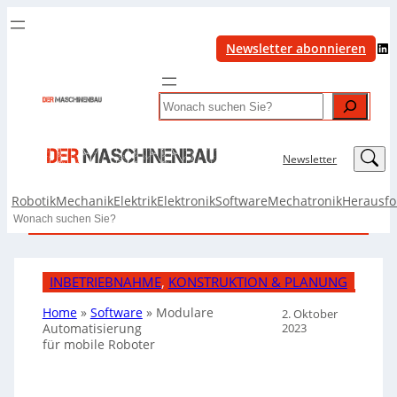
LinkedIn
Newsletter abonnieren
Search
LinkedIn
Newsletter
Robotik
Mechanik
Elektrik
Elektronik
Software
Mechatronik
Herausf
Search
INBETRIEBNAHME
, 
KONSTRUKTION & PLANUNG
Home
»
Software
»
Modulare
2. Oktober
2023
Automatisierung
für mobile Roboter