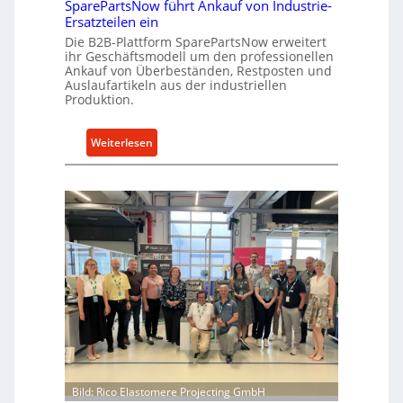
SparePartsNow führt Ankauf von Industrie-
c
t
Ersatzteilen ein
k
e
Die B2B-Plattform SparePartsNow erweitert
e
A
ihr Geschäftsmodell um den professionellen
l
Ankauf von Überbeständen, Restposten und
n
t
Auslaufartikeln aus der industriellen
t
Produktion.
X
r
6
i
0
:
Weiterlesen
e
-
S
b
P
p
e
l
a
a
r
t
e
t
P
f
a
o
r
r
t
m
s
w
N
e
o
i
w
Bild: Rico Elastomere Projecting GmbH
t