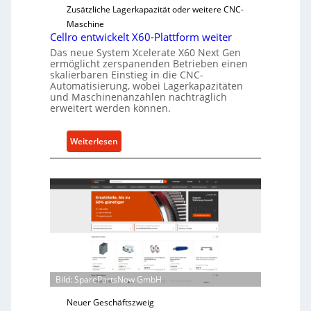
e
Zusätzliche Lagerkapazität oder weitere CNC-
r
Maschine
l
Cellro entwickelt X60-Plattform weiter
a
Das neue System Xcelerate X60 Next Gen
s
ermöglicht zerspanenden Betrieben einen
skalierbaren Einstieg in die CNC-
t
Automatisierung, wobei Lagerkapazitäten
s
und Maschinenanzahlen nachträglich
c
erweitert werden können.
h
u
:
Weiterlesen
t
C
z
e
f
l
ü
l
r
r
i
o
n
e
d
n
i
t
r
Bild: SparePartsNow GmbH
w
e
i
Neuer Geschäftszweig
k