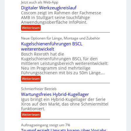
g
e
Jetzt auch als Web-App
r
ä
s
i
e
f
Digitaler Werkzeugkreislauf
z
e
e
i
Coscom zeigt im Rahmen der Fachmesse
r
ü
b
s
i
AMB in Stuttgart seine touchfähige
S
r
e
i
Anwendungsoberfläche InfoPoint.
n
f
t
r
o
ü
:
g
Weiterlesen
n
e
a
r
D
f
a
l
u
p
i
ü
Neue Optionen für Länge, Montage und Zubehör
n
r
g
l
e
r
ä
Kugelschienenführungen BSCL
i
g
A
e
U
z
t
weiterentwickelt
u
i
n
m
a
t
Bosch Rexroth hat die
s
l
o
g
Kugelschienenführungen BSCL für den
e
e
m
e
mittleren Leistungsbereich weiterentwickelt:
H
r
o
Neu im Programm sind mehrteilige
u
b
W
t
b
Führungsschienen mit bis zu 50m Länge,…
e
i
u
b
r
v
:
Weiterlesen
n
e
k
e
K
w
z
g
u
u
e
Schmierfreier Betrieb
e
n
e
g
g
u
d
Wartungsfreies Hybrid-Kugellager
e
n
u
g
M
l
Igus bringt ein Hybrid-Kugellager der Serie
n
k
a
s
Xiros auf den Markt, das ohne Schmiermittel
g
r
s
c
funktioniert.
e
e
c
h
n
i
h
:
Weiterlesen
i
s
i
W
e
l
n
a
n
Auftragseingang steigt um 7%
a
e
r
e
u
Trumpf erzielt Umsatz knapp über Vorjahr
n
t