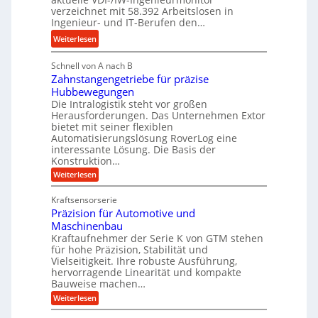
r
s
verzeichnet mit 58.392 Arbeitslosen in
l
a
t
Ingenieur- und IT-Berufen den…
e
u
e
:
b
Weiterlesen
l
i
M
i
i
g
Schnell von A nach B
e
g
k
e
Zahnstangengetriebe für präzise
h
e
i
r
Hubbewegungen
r
K
m
t
Die Intralogistik steht vor großen
A
u
Herausforderungen. Das Unternehmen Extor
V
U
r
g
bietet mit seiner flexiblen
e
m
b
e
Automatisierungslösung RoverLog eine
r
s
e
l
interessante Lösung. Die Basis der
g
a
Konstruktion…
i
g
l
t
t
e
:
Weiterlesen
e
z
Z
s
w
a
i
u
Kraftsensorserie
l
i
h
c
n
Präzision für Automotive und
o
n
n
h
d
s
Maschinenbau
s
d
t
A
Kraftaufnehmer der Serie K von GTM stehen
e
e
a
für hohe Präzision, Stabilität und
u
n
,
t
Vielseitigkeit. Ihre robuste Ausführung,
g
f
w
r
hervorragende Linearität und kompakte
e
t
e
i
Bauweise machen…
n
r
g
n
e
:
Weiterlesen
e
a
P
i
b
t
r
g