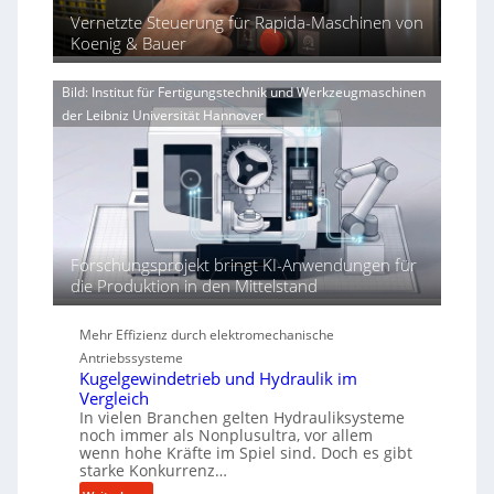
u
e
i
a
Vernetzte Steuerung für Rapida-Maschinen von
n
r
n
Koenig & Bauer
g
V
d
e
o
i
n
Bild: Institut für Fertigungstechnik und Werkzeugmaschinen
r
e
e
j
der Leibniz Universität Hannover
r
r
a
t
h
h
ö
r
h
e
n
d
Forschungsprojekt bringt KI-Anwendungen für
i
die Produktion in den Mittelstand
e
P
Mehr Effizienz durch elektromechanische
e
Antriebssysteme
r
Kugelgewindetrieb und Hydraulik im
f
Vergleich
o
In vielen Branchen gelten Hydrauliksysteme
r
noch immer als Nonplusultra, vor allem
m
wenn hohe Kräfte im Spiel sind. Doch es gibt
a
starke Konkurrenz…
n