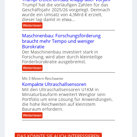
n
f
b
u
Trumpf hat die vorläufigen Zahlen für das
f
a
n
ü
Geschäftsjahr 2025/26 vorgelegt. Demnach
u
g
h
wurde ein Umsatz von 4,3Mrd.€ erzielt,
s
r
dieser lag damit in etwa…
f
u
:
r
Weiterlesen
n
T
e
g
r
i
e
Maschinenbau: Forschungsförderung
u
e
n
braucht mehr Tempo und weniger
m
s
B
Bürokratie
p
H
S
f
y
Der Maschinenbau investiert stark in
C
e
b
L
Forschung, wird aber durch kleinteilige
r
r
w
Förderbürokratie ausgebremst.
z
i
e
:
Weiterlesen
i
d
i
M
e
-
t
a
l
K
e
Mit 3 Metern Reichweite
s
t
u
r
Kompakte Ultraschallsensoren
c
U
g
e
h
Mit den Ultraschallsensoren U1KM in
m
e
n
i
s
l
Miniaturbauform erweitert Wenglor sein
t
n
a
l
Portfolio um eine Lösung für Anwendungen,
w
e
t
a
i
die hohe Reichweiten auf kleinstem
n
z
g
c
Bauraum erfordern.
b
k
e
k
a
:
n
r
Weiterlesen
e
u
K
a
l
:
o
p
t
F
m
p
o
p
ü
DAS KÖNNTE SIE AUCH INTERESSIEREN
r
a
b