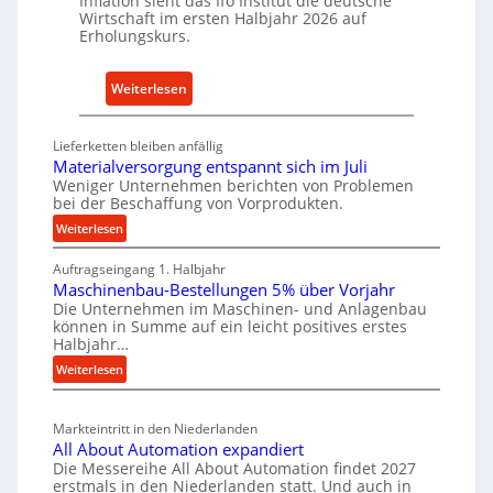
Inflation sieht das Ifo Institut die deutsche
c
Wirtschaft im ersten Halbjahr 2026 auf
e
h
Erholungskurs.
-
h
E
a
:
Weiterlesen
r
l
D
s
t
e
a
i
Lieferketten bleiben anfällig
u
t
Materialversorgung entspannt sich im Juli
g
t
z
Weniger Unternehmen berichten von Problemen
e
bei der Beschaffung von Vorprodukten.
s
t
W
c
e
:
Weiterlesen
e
M
h
i
r
Auftragseingang 1. Halbjahr
a
e
l
k
Maschinenbau-Bestellungen 5% über Vorjahr
t
W
e
z
Die Unternehmen im Maschinen- und Anlagenbau
e
i
n
können in Summe auf ein leicht positives erstes
e
r
r
Halbjahr…
e
u
i
t
i
:
Weiterlesen
a
g
s
n
M
l
b
a
c
v
a
Markteintritt in den Niederlanden
s
h
e
u
All About Automation expandiert
c
a
r
Die Messereihe All About Automation findet 2027
p
h
s
f
erstmals in den Niederlanden statt. Und auch in
r