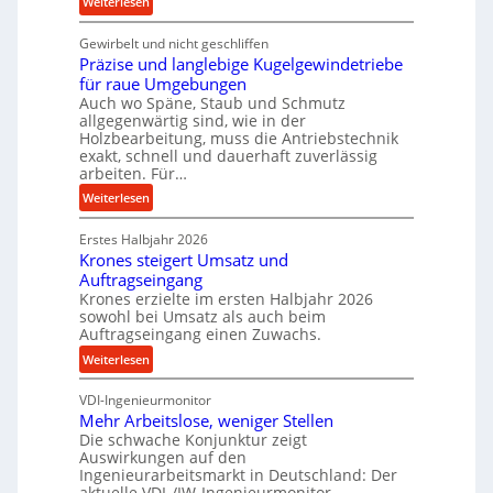
:
Weiterlesen
c
K
e
Gewirbelt und nicht geschliffen
u
b
Präzise und langlebige Kugelgewindetriebe
g
e
für raue Umgebungen
e
i
Auch wo Späne, Staub und Schmutz
l
m
allgegenwärtig sind, wie in der
g
Holzbearbeitung, muss die Antriebstechnik
D
e
exakt, schnell und dauerhaft zuverlässig
r
w
arbeiten. Für…
ü
i
:
Weiterlesen
c
n
P
k
d
Erstes Halbjahr 2026
r
p
e
Krones steigert Umsatz und
ä
r
t
Auftragseingang
z
o
r
Krones erzielte im ersten Halbjahr 2026
i
z
i
sowohl bei Umsatz als auch beim
s
e
Auftragseingang einen Zuwachs.
e
e
s
b
:
Weiterlesen
u
s
u
K
n
n
VDI-Ingenieurmonitor
r
d
d
Mehr Arbeitslose, weniger Stellen
o
l
Die schwache Konjunktur zeigt
H
n
a
Auswirkungen auf den
y
e
n
Ingenieurarbeitsmarkt in Deutschland: Der
d
s
g
aktuelle VDI-/IW-Ingenieurmonitor