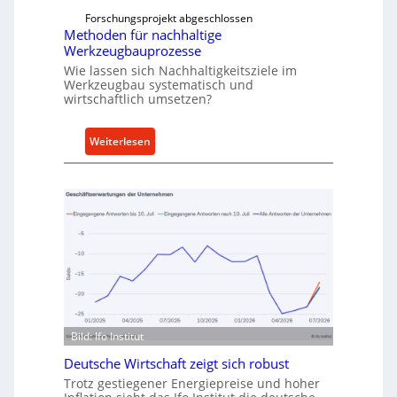
f
e
Forschungsprojekt abgeschlossen
ü
Methoden für nachhaltige
r
h
Werkzeugbauprozesse
r
Wie lassen sich Nachhaltigkeitsziele im
t
Werkzeugbau systematisch und
A
wirtschaftlich umsetzen?
n
k
:
Weiterlesen
a
M
u
e
f
t
v
h
o
o
n
d
I
e
n
n
d
f
u
ü
Bild: Ifo Institut
s
r
t
Deutsche Wirtschaft zeigt sich robust
n
r
Trotz gestiegener Energiepreise und hoher
a
i