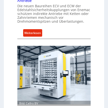
Antriebe
Die neuen Baureihen ECV und ECW der
Edelstahlsicherheitskupplungen von Enemac
schützen indirekte Antriebe mit Ketten oder
Zahnriemen mechanisch vor
Drehmomentspitzen und Überlastungen.
:
Weiterlesen
M
e
c
h
a
n
i
s
c
h
e
r
Ü
Bild: Cellro BV
b