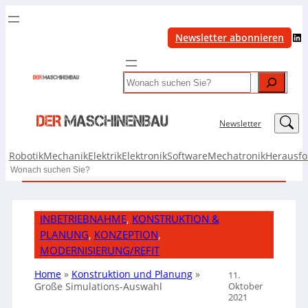
LinkedIn
Newsletter abonnieren
Search
LinkedIn
Newsletter
Robotik
Mechanik
Elektrik
Elektronik
Software
Mechatronik
Herausf
Search
INBETRIEBNAHME
, 
KONSTRUKTION &
PLANUNG
, 
KONZEPTION
, 
MODERNISIERUNG/REFIT
Home
»
Konstruktion und Planung
»
11.
Oktober
Große Simulations-Auswahl
2021