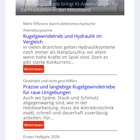
d
Forschungsprojekt bringt KI-Anwendungen für
i
die Produktion in den Mittelstand
e
P
Mehr Effizienz durch elektromechanische
e
Antriebssysteme
r
Kugelgewindetrieb und Hydraulik im
f
Vergleich
o
In vielen Branchen gelten Hydrauliksysteme
r
noch immer als Nonplusultra, vor allem
m
wenn hohe Kräfte im Spiel sind. Doch es
a
gibt starke Konkurrenz…
n
:
Weiterlesen
c
K
e
Gewirbelt und nicht geschliffen
u
b
Präzise und langlebige Kugelgewindetriebe
g
e
für raue Umgebungen
e
i
Auch wo Späne, Staub und Schmutz
l
allgegenwärtig sind, wie in der
m
g
Holzbearbeitung, muss die Antriebstechnik
D
e
exakt, schnell und dauerhaft zuverlässig
r
w
arbeiten. Für…
ü
i
:
Weiterlesen
c
n
P
k
d
Erstes Halbjahr 2026
r
p
e