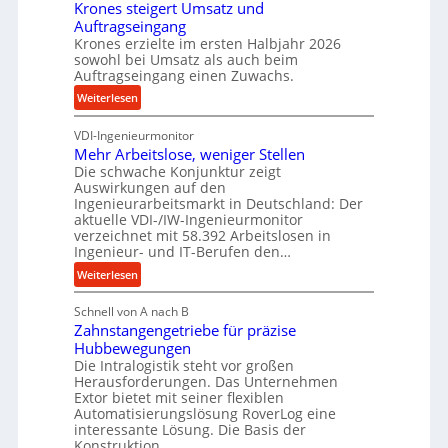
Krones steigert Umsatz und
ä
r
t
Auftragseingang
z
o
r
Krones erzielte im ersten Halbjahr 2026
i
z
i
sowohl bei Umsatz als auch beim
s
e
Auftragseingang einen Zuwachs.
e
e
s
b
:
Weiterlesen
u
s
u
K
n
n
VDI-Ingenieurmonitor
r
d
d
Mehr Arbeitslose, weniger Stellen
o
l
Die schwache Konjunktur zeigt
H
n
a
Auswirkungen auf den
y
e
n
Ingenieurarbeitsmarkt in Deutschland: Der
d
s
g
aktuelle VDI-/IW-Ingenieurmonitor
r
s
verzeichnet mit 58.392 Arbeitslosen in
l
a
t
Ingenieur- und IT-Berufen den…
e
u
e
:
b
Weiterlesen
l
i
M
i
i
g
Schnell von A nach B
e
g
k
e
Zahnstangengetriebe für präzise
h
e
i
r
Hubbewegungen
r
K
m
t
Die Intralogistik steht vor großen
A
u
Herausforderungen. Das Unternehmen
V
U
r
g
Extor bietet mit seiner flexiblen
e
m
b
e
Automatisierungslösung RoverLog eine
r
s
e
l
interessante Lösung. Die Basis der
g
a
Konstruktion…
i
g