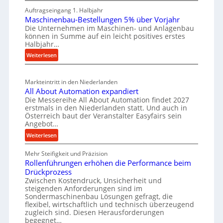
M
h
i
r
Auftragseingang 1. Halbjahr
a
e
l
k
Maschinenbau-Bestellungen 5% über Vorjahr
t
W
e
z
Die Unternehmen im Maschinen- und Anlagenbau
e
i
n
können in Summe auf ein leicht positives erstes
e
r
r
Halbjahr…
e
i
u
t
:
Weiterlesen
i
a
g
s
M
n
l
b
a
c
v
a
Markteintritt in den Niederlanden
s
h
e
u
All About Automation expandiert
c
a
r
Die Messereihe All About Automation findet 2027
p
h
s
f
erstmals in den Niederlanden statt. Und auch in
r
i
o
Österreich baut der Veranstalter Easyfairs sein
t
n
o
Angebot…
r
z
e
z
g
:
Weiterlesen
e
n
e
u
A
i
b
n
s
Mehr Steifigkeit und Präzision
l
g
a
g
Rollenführungen erhöhen die Performance beim
s
l
t
u
e
Drückprozess
A
e
-
s
Zwischen Kostendruck, Unsicherheit und
n
b
B
steigenden Anforderungen sind im
i
t
o
Sondermaschinenbau Lösungen gefragt, die
e
s
c
u
flexibel, wirtschaftlich und technisch überzeugend
s
p
h
t
zugleich sind. Diesen Herausforderungen
t
a
begegnet…
A
r