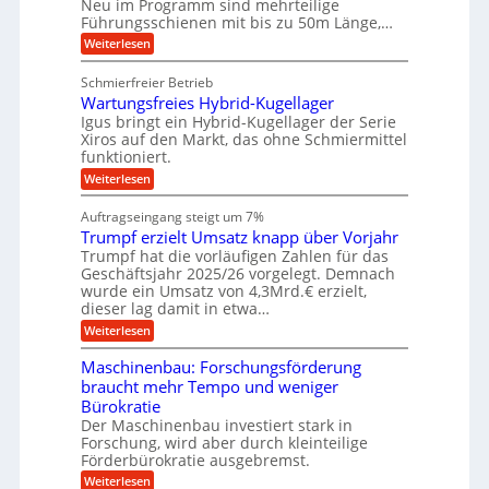
Neu im Programm sind mehrteilige
u
b
W
t
b
Führungsschienen mit bis zu 50m Länge,…
e
i
u
b
r
v
:
Weiterlesen
n
e
k
e
K
w
z
g
u
u
e
Schmierfreier Betrieb
e
n
e
g
g
u
d
Wartungsfreies Hybrid-Kugellager
e
n
u
g
M
l
Igus bringt ein Hybrid-Kugellager der Serie
n
k
a
s
Xiros auf den Markt, das ohne Schmiermittel
g
r
s
c
funktioniert.
e
e
c
h
n
i
h
:
Weiterlesen
i
s
i
W
e
l
n
a
n
Auftragseingang steigt um 7%
a
e
r
e
u
Trumpf erzielt Umsatz knapp über Vorjahr
n
t
n
f
b
u
Trumpf hat die vorläufigen Zahlen für das
f
a
n
ü
Geschäftsjahr 2025/26 vorgelegt. Demnach
u
g
h
wurde ein Umsatz von 4,3Mrd.€ erzielt,
s
r
dieser lag damit in etwa…
f
u
:
r
Weiterlesen
n
T
e
g
r
i
e
Maschinenbau: Forschungsförderung
u
e
n
braucht mehr Tempo und weniger
m
s
B
Bürokratie
p
H
S
f
y
Der Maschinenbau investiert stark in
C
e
b
L
Forschung, wird aber durch kleinteilige
r
r
w
Förderbürokratie ausgebremst.
z
i
e
:
Weiterlesen
i
d
i