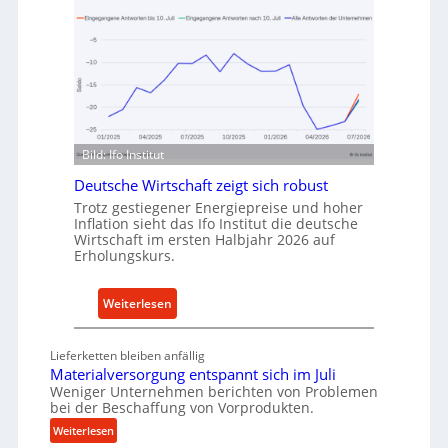
v
h
o
o
n
d
I
e
n
n
d
f
u
ü
Bild: Ifo Institut
s
r
t
Deutsche Wirtschaft zeigt sich robust
n
r
Trotz gestiegener Energiepreise und hoher
a
Inflation sieht das Ifo Institut die deutsche
i
c
Wirtschaft im ersten Halbjahr 2026 auf
e
h
Erholungskurs.
-
h
E
a
:
Weiterlesen
r
l
D
s
t
e
a
i
Lieferketten bleiben anfällig
u
t
Materialversorgung entspannt sich im Juli
g
t
Weniger Unternehmen berichten von Problemen
z
e
bei der Beschaffung von Vorprodukten.
s
t
W
c
:
Weiterlesen
e
e