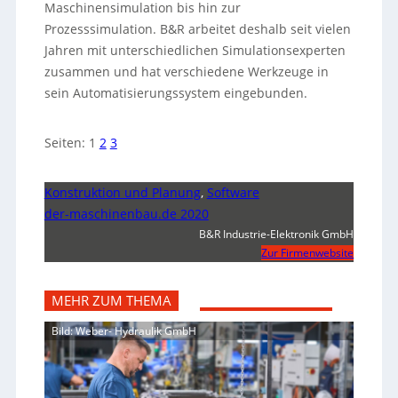
Maschinensimulation bis hin zur
Prozesssimulation. B&R arbeitet deshalb seit vielen
Jahren mit unterschiedlichen Simulationsexperten
zusammen und hat verschiedene Werkzeuge in
sein Automatisierungssystem eingebunden.
Seiten:
1
2
3
Konstruktion und Planung
,
Software
der-maschinenbau.de 2020
B&R Industrie-Elektronik GmbH
Zur Firmenwebsite
MEHR ZUM THEMA
Bild: Weber- Hydraulik GmbH