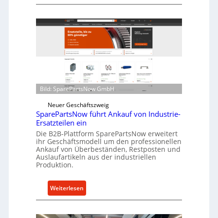
C
z
e
f
l
ü
l
r
r
i
o
n
e
d
n
i
t
Bild: SparePartsNow GmbH
r
w
e
i
Neuer Geschäftszweig
k
SparePartsNow führt Ankauf von Industrie-
c
t
Ersatzteilen ein
k
e
Die B2B-Plattform SparePartsNow erweitert
e
ihr Geschäftsmodell um den professionellen
A
l
Ankauf von Überbeständen, Restposten und
n
t
Auslaufartikeln aus der industriellen
t
Produktion.
X
r
6
i
0
:
Weiterlesen
e
-
S
b
P
p
e
l