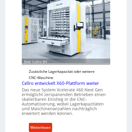
h
a
n
i
s
c
h
e
r
Ü
Bild: Cellro BV
b
e
Zusätzliche Lagerkapazität oder weitere
r
CNC-Maschine
l
Cellro entwickelt X60-Plattform weiter
a
Das neue System Xcelerate X60 Next Gen
s
ermöglicht zerspanenden Betrieben einen
skalierbaren Einstieg in die CNC-
t
Automatisierung, wobei Lagerkapazitäten
s
und Maschinenanzahlen nachträglich
c
erweitert werden können.
h
u
:
Weiterlesen
t