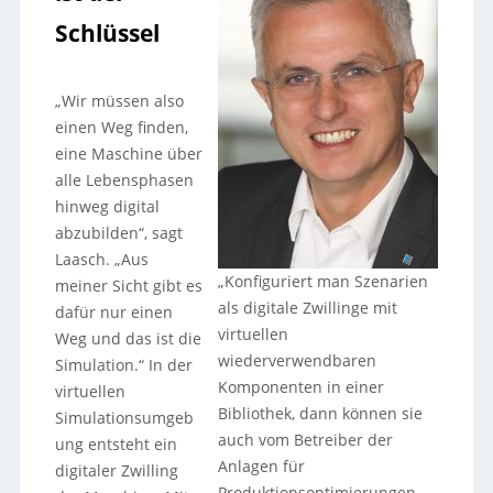
Schlüssel
„Wir müssen also
einen Weg finden,
eine Maschine über
alle Lebensphasen
hinweg digital
abzubilden“, sagt
Laasch. „Aus
„Konfiguriert man Szenarien
meiner Sicht gibt es
als digitale Zwillinge mit
dafür nur einen
virtuellen
Weg und das ist die
wiederverwendbaren
Simulation.“ In der
Komponenten in einer
virtuellen
Bibliothek, dann können sie
Simulationsumgeb
auch vom Betreiber der
ung entsteht ein
Anlagen für
digitaler Zwilling
Produktionsoptimierungen,