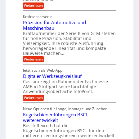
l
t
t
e
:
Weiterlesen
e
z
Z
s
w
a
i
u
Kraftsensorserie
l
i
h
c
n
Präzision für Automotive und
o
n
n
h
d
s
Maschinenbau
s
d
t
A
Kraftaufnehmer der Serie K von GTM stehen
e
e
a
für hohe Präzision, Stabilität und
u
n
,
t
Vielseitigkeit. Ihre robuste Ausführung,
g
f
w
r
hervorragende Linearität und kompakte
e
t
e
i
Bauweise machen…
n
r
g
n
e
:
Weiterlesen
e
a
P
i
b
t
r
g
g
e
Jetzt auch als Web-App
r
ä
s
i
e
f
Digitaler Werkzeugkreislauf
z
e
e
i
Coscom zeigt im Rahmen der Fachmesse
r
ü
b
s
i
AMB in Stuttgart seine touchfähige
S
r
e
i
Anwendungsoberfläche InfoPoint.
n
f
t
r
o
ü
:
g
Weiterlesen
n
e
a
r
D
f
a
l
u
p
i
ü
Neue Optionen für Länge, Montage und Zubehör
n
r
g
l
e
r
ä
Kugelschienenführungen BSCL
i
g
A
e
U
z
t
weiterentwickelt
u
i
n
m
a
t
Bosch Rexroth hat die
s
l
o
g
Kugelschienenführungen BSCL für den
e
e
m
e
mittleren Leistungsbereich weiterentwickelt:
H
r
o