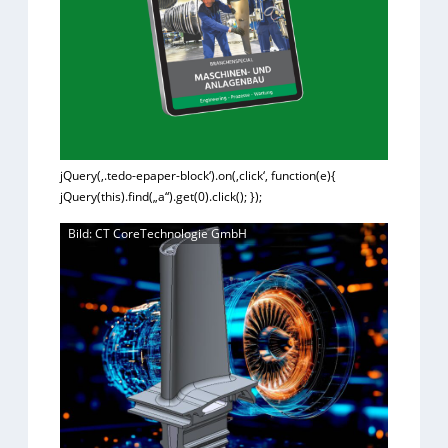
jQuery(‚.tedo-epaper-block‘).on(‚click‘, function(e){
jQuery(this).find(„a“).get(0).click(); });
Bild: CT CoreTechnologie GmbH