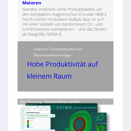
Motoren
Nanotec erweitert seine Produktpalette um
den kompakten magnetischen Encoder NME3.
Durch seinen modularen Aufbau lässt er sich
mit einer Vielzahl von bürstenlosen DC- und
Schrittmotoren kombinieren – und das bereits
ab Baugröße NEMA 8.
Lineares Transportsystem für
Batteriezellenmontage
Hohe Produktivität auf
kleinem Raum
Bild: Formary – Roland Bittner GmbH