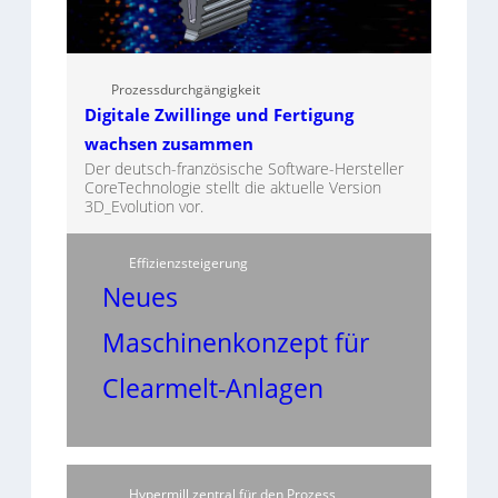
Prozessdurchgängigkeit
Digitale Zwillinge und Fertigung
wachsen zusammen
Der deutsch-französische Software-Hersteller
CoreTechnologie stellt die aktuelle Version
3D_Evolution vor.
Effizienzsteigerung
Neues
Maschinenkonzept für
Clearmelt-Anlagen
Hypermill zentral für den Prozess