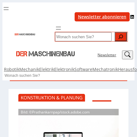
LinkedIn
Newsletter abonnieren
Search
LinkedIn
Newsletter
Robotik
Mechanik
Elektrik
Elektronik
Software
Mechatronik
Herausf
Search
KONSTRUKTION & PLANUNG
Bild: ©Prathankarnpap/stock.adobe.com