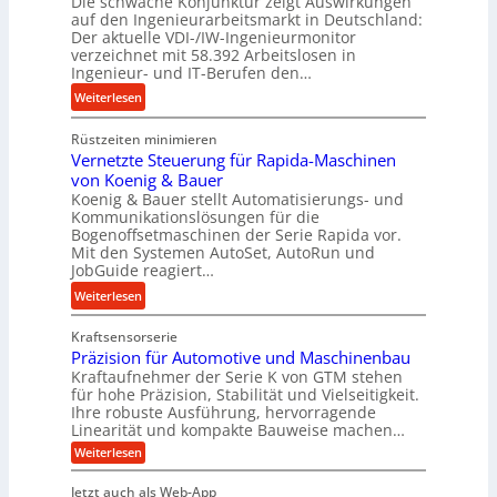
Die schwache Konjunktur zeigt Auswirkungen
n
l
auf den Ingenieurarbeitsmarkt in Deutschland:
e
a
Der aktuelle VDI-/IW-Ingenieurmonitor
s
n
verzeichnet mit 58.392 Arbeitslosen in
s
Ingenieur- und IT-Berufen den…
g
t
l
:
Weiterlesen
e
e
M
i
b
Rüstzeiten minimieren
e
g
i
Vernetzte Steuerung für Rapida-Maschinen
h
e
g
von Koenig & Bauer
r
r
Koenig & Bauer stellt Automatisierungs- und
e
A
t
Kommunikationslösungen für die
K
r
Bogenoffsetmaschinen der Serie Rapida vor.
U
u
b
Mit den Systemen AutoSet, AutoRun und
m
g
e
JobGuide reagiert…
s
e
i
:
Weiterlesen
a
l
t
V
t
g
s
Kraftsensorserie
e
z
e
l
Präzision für Automotive und Maschinenbau
r
u
w
o
Kraftaufnehmer der Serie K von GTM stehen
n
n
i
s
für hohe Präzision, Stabilität und Vielseitigkeit.
e
d
n
Ihre robuste Ausführung, hervorragende
e
t
A
Linearität und kompakte Bauweise machen…
d
,
z
u
e
:
Weiterlesen
w
t
f
P
t
e
r
e
t
Jetzt auch als Web-App
r
n