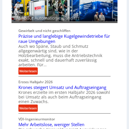
t
n
r
r
n
m
i
t
a
All About Automation expandiert
e
s
n
b
i
c
Gewirbelt und nicht geschliffen
e
c
e
Präzise und langlebige Kugelgewindetriebe für
h
b
raue Umgebungen
i
e
Auch wo Späne, Staub und Schmutz
m
i
allgegenwärtig sind, wie in der
J
m
Holzbearbeitung, muss die Antriebstechnik
u
D
exakt, schnell und dauerhaft zuverlässig
arbeiten. Für…
l
r
i
ü
:
Weiterlesen
c
P
k
Erstes Halbjahr 2026
r
p
Krones steigert Umsatz und Auftragseingang
ä
Krones erzielte im ersten Halbjahr 2026 sowohl
r
z
bei Umsatz als auch beim Auftragseingang
o
i
einen Zuwachs.
z
s
:
Weiterlesen
e
e
K
s
u
VDI-Ingenieurmonitor
r
s
n
Mehr Arbeitslose, weniger Stellen
o
d