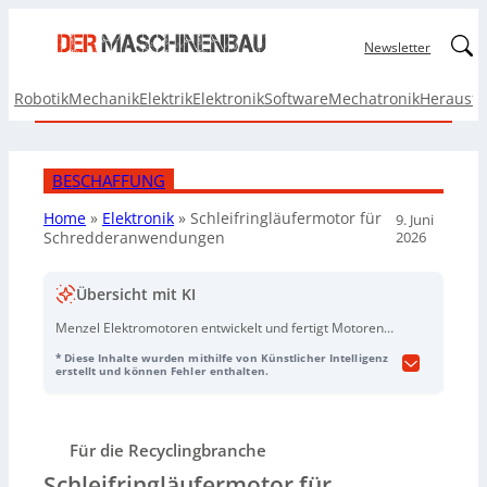
Linked
Newsletter
Robotik
Mechanik
Elektrik
Elektronik
Software
Mechatronik
Herausf
BESCHAFFUNG
Home
»
Elektronik
»
Schleifringläufermotor für
9. Juni
2026
Schredderanwendungen
Übersicht mit KI
Menzel Elektromotoren entwickelt und fertigt Motoren
für Hochleistungsshredder, die starken Schwingungen
* Diese Inhalte wurden mithilfe von Künstlicher Intelligenz
und Stößen ausgesetzt sind, und bietet dazu Prüf- und
erstellt und können Fehler enthalten.
Instandhaltungsservices. In einem aktuellen Fall fiel ein
Schleifringläufermotor
durch Überlastung aus,
nachdem ein
Shredder
statt Mischschrott ganze
Für die Recyclingbranche
Autokarosserien zerkleinern musste – starke
Vibrationen führten zu Kontaktproblemen zwischen
Schleifringläufermotor für