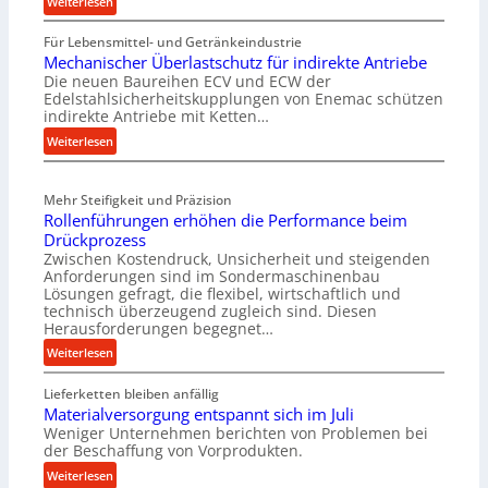
:
Weiterlesen
M
Für Lebensmittel- und Getränkeindustrie
a
Mechanischer Überlastschutz für indirekte Antriebe
s
Die neuen Baureihen ECV und ECW der
c
Edelstahlsicherheitskupplungen von Enemac schützen
h
indirekte Antriebe mit Ketten…
i
:
Weiterlesen
n
M
e
e
n
Mehr Steifigkeit und Präzision
c
b
Rollenführungen erhöhen die Performance beim
h
a
Drückprozess
a
u
Zwischen Kostendruck, Unsicherheit und steigenden
n
-
Anforderungen sind im Sondermaschinenbau
i
B
Lösungen gefragt, die flexibel, wirtschaftlich und
s
technisch überzeugend zugleich sind. Diesen
e
Herausforderungen begegnet…
c
s
h
:
t
Weiterlesen
e
R
e
r
Lieferketten bleiben anfällig
o
l
Ü
Materialversorgung entspannt sich im Juli
l
l
b
Weniger Unternehmen berichten von Problemen bei
l
u
der Beschaffung von Vorprodukten.
e
e
n
r
:
Weiterlesen
n
g