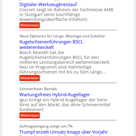
ä
S
r
Digitaler Werkzeugkreislauf
z
i
i
t
i
Coscom zeigt im Rahmen der Fachmesse AMB
a
e
g
s
e
in Stuttgart seine touchfähige
g
b
i
e
Anwendungsoberfläche InfoPoint.
u
s
o
e
r
:
Weiterlesen
e
n
e
f
S
D
f
r
i
i
ü
ü
t
Neue Optionen für Länge, Montage und Zubehör
u
g
n
r
r
e
Kugelschienenführungen BSCL
i
n
A
g
r
l
t
weiterentwickelt
u
g
a
a
a
t
Bosch Rexroth hat die
l
f
l
n
o
u
Kugelschienenführungen BSCL für den
e
e
m
ü
g
mittleren Leistungsbereich weiterentwickelt:
e
r
n
o
r
Neu im Programm sind mehrteilige
W
U
t
Führungsschienen mit bis zu 50m Länge,…
R
e
i
m
r
v
a
:
Weiterlesen
g
k
e
K
p
z
u
e
u
Schmierfreier Betrieb
e
i
n
g
b
u
d
Wartungsfreies Hybrid-Kugellager
d
e
u
g
M
l
Igus bringt ein Hybrid-Kugellager der Serie
a
k
a
n
s
Xiros auf den Markt, das ohne Schmiermittel
r
-
s
c
g
funktioniert.
e
c
h
M
i
e
h
:
Weiterlesen
i
a
s
i
W
n
e
l
s
n
a
n
Auftragseingang steigt um 7%
a
e
r
e
c
u
Trumpf erzielt Umsatz knapp über Vorjahr
n
t
n
h
f