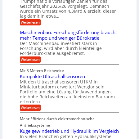
b
u
Trumpf hat die vorläufigen Zahlen für das
f
a
n
i
ü
Geschäftsjahr 2025/26 vorgelegt. Demnach
u
g
h
wurde ein Umsatz von 4,3Mrd.€ erzielt, dieser
n
s
r
lag damit in etwa…
e
f
u
:
r
Weiterlesen
n
n
T
e
g
v
r
i
e
Maschinenbau: Forschungsförderung braucht
o
u
e
n
mehr Tempo und weniger Bürokratie
m
s
n
B
Der Maschinenbau investiert stark in
p
H
S
K
Forschung, wird aber durch kleinteilige
f
y
C
o
e
b
Förderbürokratie ausgebremst.
L
r
r
w
e
:
Weiterlesen
z
i
e
M
n
i
d
i
a
e
i
-
Mit 3 Metern Reichweite
t
s
l
K
e
g
Kompakte Ultraschallsensoren
c
t
u
r
h
Mit den Ultraschallsensoren U1KM in
&
U
g
e
i
Miniaturbauform erweitert Wenglor sein
m
e
B
n
n
Portfolio um eine Lösung für Anwendungen,
s
l
t
a
e
a
l
die hohe Reichweiten auf kleinstem Bauraum
w
n
u
t
a
erfordern.
i
b
z
g
e
c
a
:
Weiterlesen
k
e
k
r
u
K
n
r
e
:
o
a
l
Mehr Effizienz durch elektromechanische
F
m
p
t
o
p
Antriebssysteme
p
r
a
ü
Kugelgewindetrieb und Hydraulik im Vergleich
s
k
b
In vielen Branchen gelten Hydrauliksysteme
c
t