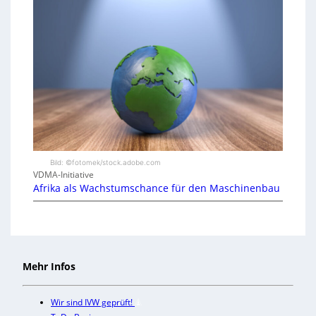
Bild: ©fotomek/stock.adobe.com
VDMA-Initiative
Afrika als Wachstumschance für den Maschinenbau
Mehr Infos
Wir sind IVW geprüft!