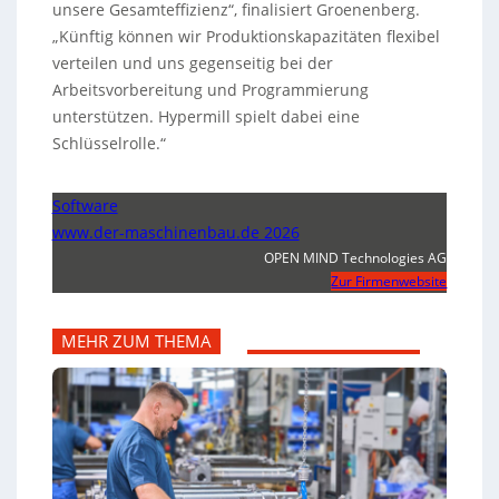
unsere Gesamteffizienz“, finalisiert Groenenberg.
„Künftig können wir Produktionskapazitäten flexibel
verteilen und uns gegenseitig bei der
Arbeitsvorbereitung und Programmierung
unterstützen. Hypermill spielt dabei eine
Schlüsselrolle.“
Software
www.der-maschinenbau.de 2026
OPEN MIND Technologies AG
Zur Firmenwebsite
MEHR ZUM THEMA