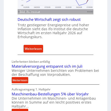
d
f
u
ü
s
Bild: Ifo Institut
r
t
n
Deutsche Wirtschaft zeigt sich robust
r
a
Trotz gestiegener Energiepreise und hoher
i
Inflation sieht das Ifo Institut die deutsche
c
e
Wirtschaft im ersten Halbjahr 2026 auf
h
Erholungskurs.
-
h
E
a
r
:
Weiterlesen
l
s
D
t
a
e
i
Lieferketten bleiben anfällig
t
u
g
Materialversorgung entspannt sich im Juli
z
t
Weniger Unternehmen berichten von Problemen bei
e
t
der Beschaffung von Vorprodukten.
s
W
e
c
:
Weiterlesen
e
i
M
h
r
l
Auftragseingang 1. Halbjahr
a
e
k
Maschinenbau-Bestellungen 5% über Vorjahr
t
e
W
z
Die Unternehmen im Maschinen- und Anlagenbau
e
n
i
können in Summe auf ein leicht positives erstes
e
r
e
r
Halbjahr…
u
i
i
t