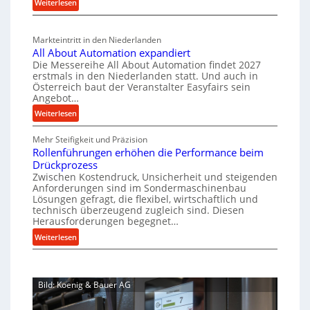
:
Weiterlesen
g
a
n
s
M
l
b
a
c
v
a
Markteintritt in den Niederlanden
s
h
e
u
All About Automation expandiert
c
a
r
p
Die Messereihe All About Automation findet 2027
h
s
f
erstmals in den Niederlanden statt. Und auch in
r
i
o
Österreich baut der Veranstalter Easyfairs sein
t
o
n
Angebot…
r
z
z
e
g
:
Weiterlesen
e
n
e
u
A
i
b
s
n
Mehr Steifigkeit und Präzision
l
g
a
s
g
Rollenführungen erhöhen die Performance beim
l
t
u
e
Drückprozess
e
A
-
s
Zwischen Kostendruck, Unsicherheit und steigenden
n
b
B
Anforderungen sind im Sondermaschinenbau
i
t
o
Lösungen gefragt, die flexibel, wirtschaftlich und
e
s
c
u
technisch überzeugend zugleich sind. Diesen
s
p
h
t
Herausforderungen begegnet…
t
a
A
r
:
Weiterlesen
e
n
u
o
R
l
n
t
b
o
l
t
o
u
l
u
s
m
Bild: Koenig & Bauer AG
l
s
n
i
a
e
g
t
c
t