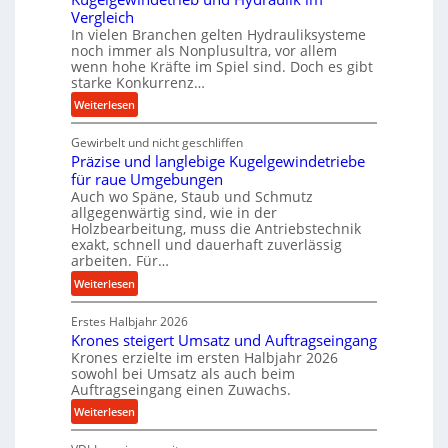
o
Vergleich
In vielen Branchen gelten Hydrauliksysteme
r
noch immer als Nonplusultra, vor allem
m
wenn hohe Kräfte im Spiel sind. Doch es gibt
a
starke Konkurrenz…
n
:
Weiterlesen
c
K
e
Gewirbelt und nicht geschliffen
u
b
Präzise und langlebige Kugelgewindetriebe
g
e
für raue Umgebungen
e
i
Auch wo Späne, Staub und Schmutz
l
m
allgegenwärtig sind, wie in der
g
D
Holzbearbeitung, muss die Antriebstechnik
e
exakt, schnell und dauerhaft zuverlässig
r
w
arbeiten. Für…
ü
i
c
:
Weiterlesen
n
k
P
d
p
Erstes Halbjahr 2026
r
e
Krones steigert Umsatz und Auftragseingang
r
ä
t
Krones erzielte im ersten Halbjahr 2026
o
z
r
sowohl bei Umsatz als auch beim
z
i
Auftragseingang einen Zuwachs.
i
e
s
e
:
Weiterlesen
s
e
b
K
s
u
u