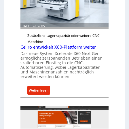
h
e
r
Ü
b
Bild: Cellro BV
e
Zusätzliche Lagerkapazität oder weitere CNC-
r
Maschine
l
Cellro entwickelt X60-Plattform weiter
a
Das neue System Xcelerate X60 Next Gen
s
ermöglicht zerspanenden Betrieben einen
t
skalierbaren Einstieg in die CNC-
Automatisierung, wobei Lagerkapazitäten
s
und Maschinenanzahlen nachträglich
c
erweitert werden können.
h
u
:
Weiterlesen
t
C
z
e
f
l
ü
l
r
r
i
o
n