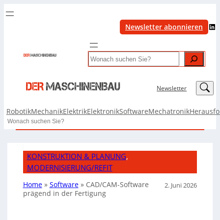
LinkedIn
Newsletter abonnieren
Search
LinkedIn
Newsletter
Robotik
Mechanik
Elektrik
Elektronik
Software
Mechatronik
Herausf
Search
KONSTRUKTION & PLANUNG
, 
MODERNISIERUNG/REFIT
Home
»
Software
»
CAD/CAM-Software
2. Juni 2026
prägend in der Fertigung