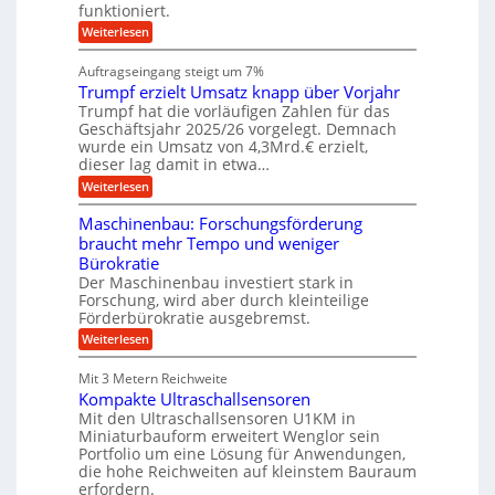
c
funktioniert.
e
e
c
h
n
i
h
:
Weiterlesen
i
s
i
W
e
l
n
a
n
Auftragseingang steigt um 7%
a
e
r
e
u
Trumpf erzielt Umsatz knapp über Vorjahr
n
t
n
f
b
u
Trumpf hat die vorläufigen Zahlen für das
f
a
n
ü
Geschäftsjahr 2025/26 vorgelegt. Demnach
u
g
h
wurde ein Umsatz von 4,3Mrd.€ erzielt,
s
r
dieser lag damit in etwa…
f
u
:
r
Weiterlesen
n
T
e
g
r
i
e
Maschinenbau: Forschungsförderung
u
e
n
braucht mehr Tempo und weniger
m
s
B
Bürokratie
p
H
S
f
y
Der Maschinenbau investiert stark in
C
e
b
L
Forschung, wird aber durch kleinteilige
r
r
w
Förderbürokratie ausgebremst.
z
i
e
:
Weiterlesen
i
d
i
M
e
-
t
a
l
K
e
Mit 3 Metern Reichweite
s
t
u
r
Kompakte Ultraschallsensoren
c
U
g
e
h
Mit den Ultraschallsensoren U1KM in
m
e
n
i
s
l
Miniaturbauform erweitert Wenglor sein
t
n
a
l
Portfolio um eine Lösung für Anwendungen,
w
e
t
a
i
die hohe Reichweiten auf kleinstem Bauraum
n
z
g
c
erfordern.
b
k
e