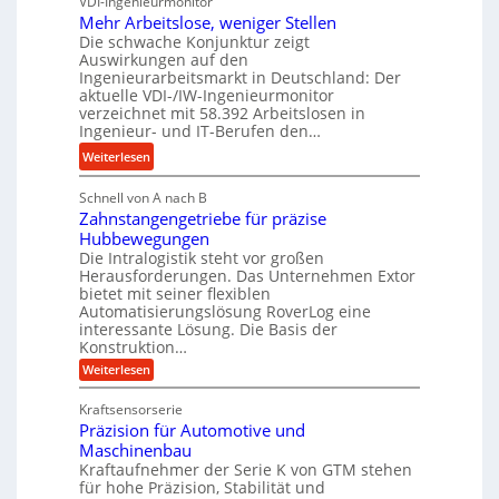
VDI-Ingenieurmonitor
r
n
n
Mehr Arbeitslose, weniger Stellen
o
d
Die schwache Konjunktur zeigt
d
n
l
Auswirkungen auf den
H
e
a
Ingenieurarbeitsmarkt in Deutschland: Der
y
s
n
aktuelle VDI-/IW-Ingenieurmonitor
d
s
verzeichnet mit 58.392 Arbeitslosen in
g
r
t
Ingenieur- und IT-Berufen den…
l
a
e
e
:
Weiterlesen
u
i
b
M
l
g
i
Schnell von A nach B
e
i
e
Zahnstangengetriebe für präzise
g
h
k
r
Hubbewegungen
e
r
i
t
Die Intralogistik steht vor großen
K
A
m
Herausforderungen. Das Unternehmen Extor
U
u
r
bietet mit seiner flexiblen
V
m
g
b
Automatisierungslösung RoverLog eine
e
s
e
e
interessante Lösung. Die Basis der
r
a
l
Konstruktion…
i
g
t
g
t
:
Weiterlesen
l
z
Z
e
s
a
e
u
Kraftsensorserie
w
l
h
i
n
Präzision für Automotive und
i
o
n
c
d
s
Maschinenbau
n
s
t
h
A
Kraftaufnehmer der Serie K von GTM stehen
d
e
a
für hohe Präzision, Stabilität und
u
e
n
,