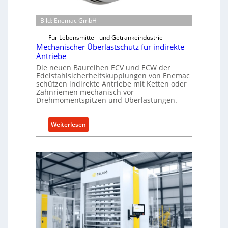
Bild: Enemac GmbH
Für Lebensmittel- und Getränkeindustrie
Mechanischer Überlastschutz für indirekte
Antriebe
Die neuen Baureihen ECV und ECW der
Edelstahlsicherheitskupplungen von Enemac
schützen indirekte Antriebe mit Ketten oder
Zahnriemen mechanisch vor
Drehmomentspitzen und Überlastungen.
:
Weiterlesen
M
e
c
h
a
n
i
s
c