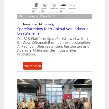
e
d
n
i
t
r
Bild: SparePartsNow GmbH
w
e
i
Neuer Geschäftszweig
k
c
SparePartsNow führt Ankauf von Industrie-
t
Ersatzteilen ein
k
e
Die B2B-Plattform SparePartsNow erweitert
e
A
ihr Geschäftsmodell um den professionellen
l
n
Ankauf von Überbeständen, Restposten und
t
Auslaufartikeln aus der industriellen
t
Produktion.
X
r
6
i
0
:
Weiterlesen
e
-
S
b
P
p
e
l
a
a
r
t
e
t
P
f
a
o
r