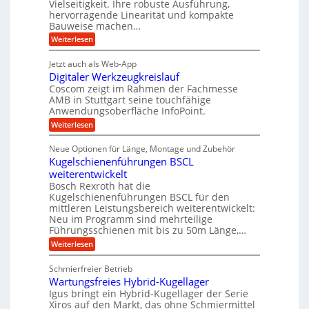
Vielseitigkeit. Ihre robuste Ausführung,
g
f
t
w
hervorragende Linearität und kompakte
e
t
r
e
Bauweise machen…
n
r
g
i
n
:
Weiterlesen
e
a
P
e
i
t
r
g
b
g
Jetzt auch als Web-App
r
ä
s
i
e
e
Digitaler Werkzeugkreislauf
z
e
e
i
Coscom zeigt im Rahmen der Fachmesse
f
r
b
s
i
AMB in Stuttgart seine touchfähige
ü
S
e
i
Anwendungsoberfläche InfoPoint.
n
f
r
t
o
ü
:
g
Weiterlesen
n
r
e
r
D
f
a
a
l
p
i
ü
Neue Optionen für Länge, Montage und Zubehör
n
r
g
u
l
r
ä
Kugelschienenführungen BSCL
i
g
A
e
e
z
t
weiterentwickelt
u
U
i
n
a
t
Bosch Rexroth hat die
s
l
m
o
Kugelschienenführungen BSCL für den
e
e
m
g
mittleren Leistungsbereich weiterentwickelt:
H
r
o
Neu im Programm sind mehrteilige
u
e
W
t
b
Führungsschienen mit bis zu 50m Länge,…
e
i
b
b
r
v
:
Weiterlesen
u
e
k
e
K
w
n
z
u
u
e
Schmierfreier Betrieb
e
n
g
g
g
u
d
Wartungsfreies Hybrid-Kugellager
e
e
u
g
M
l
Igus bringt ein Hybrid-Kugellager der Serie
n
k
n
a
s
Xiros auf den Markt, das ohne Schmiermittel
g
r
s