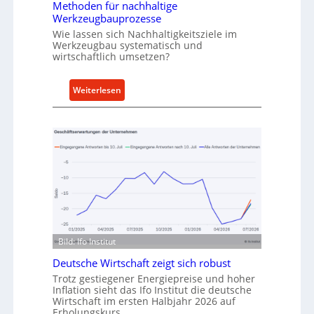
Methoden für nachhaltige
r
h
Werkzeugbauprozesse
r
Wie lassen sich Nachhaltigkeitsziele im
t
Werkzeugbau systematisch und
wirtschaftlich umsetzen?
A
n
k
:
Weiterlesen
a
M
u
e
f
t
v
h
o
o
n
d
I
e
n
n
d
f
u
ü
Bild: Ifo Institut
s
r
Deutsche Wirtschaft zeigt sich robust
t
n
Trotz gestiegener Energiepreise und hoher
r
a
Inflation sieht das Ifo Institut die deutsche
i
c
Wirtschaft im ersten Halbjahr 2026 auf
e
h
Erholungskurs.