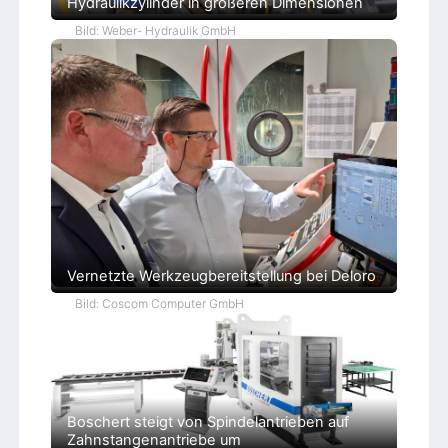
Hydraulikzylinder in größeren Dimensionen
Bild: Weber- Hydraulik GmbH
Vernetzte Werkzeugbereitstellung bei Deloro
Bild: Coscom Computer GmbH
Boschert steigt von Spindelantrieben auf
Zahnstangenantriebe um