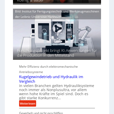
Koenig & Bauer
n
g
V
d
e
o
i
n
Bild: Institut für Fertigungstechnik und Werkzeugmaschinen
r
e
e
der Leibniz Universität Hannover
j
r
r
a
t
h
h
ö
r
h
e
n
Forschungsprojekt bringt KI-Anwendungen für
d
die Produktion in den Mittelstand
i
e
P
Mehr Effizienz durch elektromechanische
e
Antriebssysteme
r
Kugelgewindetrieb und Hydraulik im
f
Vergleich
o
In vielen Branchen gelten Hydrauliksysteme
r
noch immer als Nonplusultra, vor allem
wenn hohe Kräfte im Spiel sind. Doch es
m
gibt starke Konkurrenz…
a
n
:
Weiterlesen
c
K
e
Gewirbelt und nicht geschliffen
u