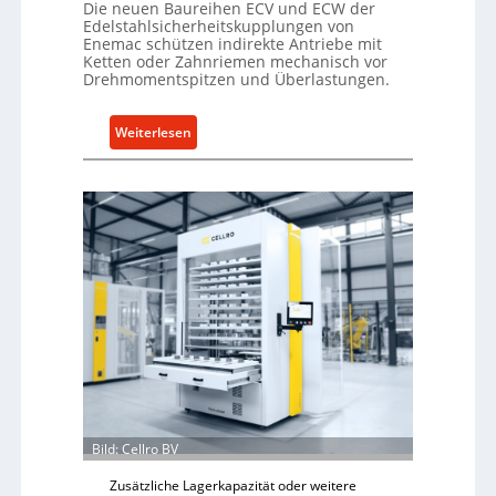
Die neuen Baureihen ECV und ECW der
Edelstahlsicherheitskupplungen von
Enemac schützen indirekte Antriebe mit
Ketten oder Zahnriemen mechanisch vor
Drehmomentspitzen und Überlastungen.
:
Weiterlesen
M
e
c
h
a
n
i
s
c
h
e
r
Ü
Bild: Cellro BV
b
e
Zusätzliche Lagerkapazität oder weitere