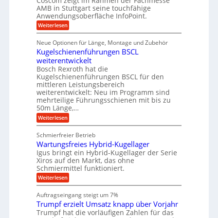
Coscom zeigt im Rahmen der Fachmesse
b
s
i
AMB in Stuttgart seine touchfähige
S
r
e
i
Anwendungsoberfläche InfoPoint.
n
f
t
r
o
ü
:
g
Weiterlesen
n
e
a
r
D
f
a
l
u
p
i
ü
Neue Optionen für Länge, Montage und Zubehör
n
r
g
l
e
r
ä
Kugelschienenführungen BSCL
i
g
A
e
U
z
t
weiterentwickelt
u
i
n
m
a
t
Bosch Rexroth hat die
s
l
o
g
Kugelschienenführungen BSCL für den
e
e
m
e
mittleren Leistungsbereich
H
r
o
weiterentwickelt: Neu im Programm sind
u
b
W
t
b
mehrteilige Führungsschienen mit bis zu
e
i
u
b
r
50m Länge,…
v
n
e
k
e
:
Weiterlesen
w
z
g
u
K
e
e
n
e
u
g
u
Schmierfreier Betrieb
d
g
n
u
g
M
Wartungsfreies Hybrid-Kugellager
e
n
k
a
l
Igus bringt ein Hybrid-Kugellager der Serie
g
r
s
s
Xiros auf den Markt, das ohne
e
e
c
c
n
Schmiermittel funktioniert.
i
h
h
s
i
:
Weiterlesen
i
l
n
W
e
a
e
a
n
Auftragseingang steigt um 7%
u
n
r
e
f
Trumpf erzielt Umsatz knapp über Vorjahr
b
t
n
a
u
Trumpf hat die vorläufigen Zahlen für das
f
u
n