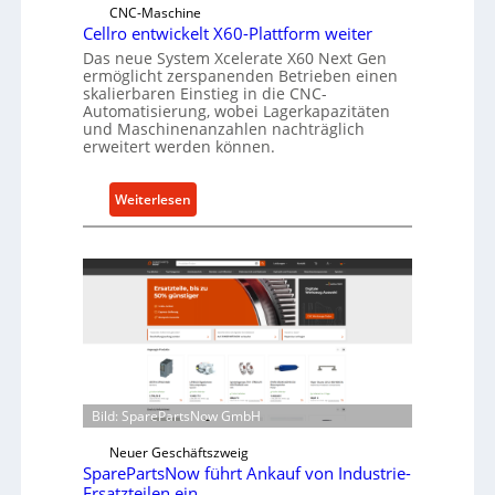
r
CNC-Maschine
l
Cellro entwickelt X60-Plattform weiter
a
Das neue System Xcelerate X60 Next Gen
ermöglicht zerspanenden Betrieben einen
s
skalierbaren Einstieg in die CNC-
t
Automatisierung, wobei Lagerkapazitäten
s
und Maschinenanzahlen nachträglich
erweitert werden können.
c
h
u
:
Weiterlesen
t
C
z
e
f
l
ü
l
r
r
i
o
n
e
d
n
i
t
Bild: SparePartsNow GmbH
r
w
e
Neuer Geschäftszweig
i
k
SparePartsNow führt Ankauf von Industrie-
c
Ersatzteilen ein
t