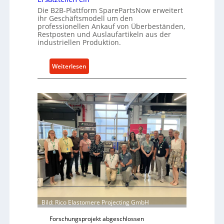
k
Die B2B-Plattform SparePartsNow erweitert
e
e
ihr Geschäftsmodell um den
A
l
professionellen Ankauf von Überbeständen,
n
Restposten und Auslaufartikeln aus der
t
t
industriellen Produktion.
X
r
6
i
0
:
Weiterlesen
e
-
S
b
P
p
e
l
a
a
r
t
e
t
P
f
a
o
r
r
t
m
s
w
N
e
o
i
Bild: Rico Elastomere Projecting GmbH
w
t
f
Forschungsprojekt abgeschlossen
e
ü