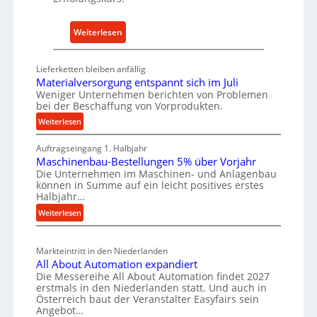
-
h
E
a
:
Weiterlesen
r
l
D
s
t
e
a
Lieferketten bleiben anfällig
i
u
Materialversorgung entspannt sich im Juli
t
g
t
Weniger Unternehmen berichten von Problemen
z
e
bei der Beschaffung von Vorprodukten.
s
t
W
c
:
Weiterlesen
e
e
M
h
i
r
Auftragseingang 1. Halbjahr
a
e
l
k
Maschinenbau-Bestellungen 5% über Vorjahr
t
W
e
Die Unternehmen im Maschinen- und Anlagenbau
z
e
i
können in Summe auf ein leicht positives erstes
n
r
e
r
Halbjahr…
e
i
u
t
:
Weiterlesen
a
i
g
s
M
l
n
b
a
c
v
a
Markteintritt in den Niederlanden
s
h
e
All About Automation expandiert
u
c
a
r
Die Messereihe All About Automation findet 2027
p
h
s
f
erstmals in den Niederlanden statt. Und auch in
r
i
o
Österreich baut der Veranstalter Easyfairs sein
t
n
o
Angebot…
r
z