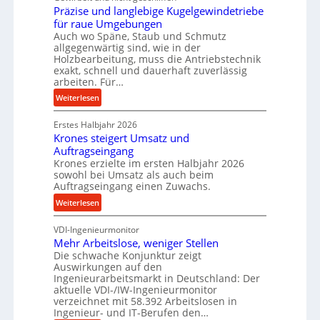
b
Präzise und langlebige Kugelgewindetriebe
g
für raue Umgebungen
e
e
Auch wo Späne, Staub und Schmutz
i
l
allgegenwärtig sind, wie in der
m
g
Holzbearbeitung, muss die Antriebstechnik
D
e
exakt, schnell und dauerhaft zuverlässig
r
w
arbeiten. Für…
ü
i
:
Weiterlesen
c
n
P
k
d
Erstes Halbjahr 2026
r
p
e
Krones steigert Umsatz und
ä
r
t
Auftragseingang
z
o
r
Krones erzielte im ersten Halbjahr 2026
i
z
i
sowohl bei Umsatz als auch beim
s
Auftragseingang einen Zuwachs.
e
e
e
s
b
:
Weiterlesen
u
s
u
K
n
n
VDI-Ingenieurmonitor
r
d
d
Mehr Arbeitslose, weniger Stellen
o
l
Die schwache Konjunktur zeigt
H
n
a
Auswirkungen auf den
y
e
n
Ingenieurarbeitsmarkt in Deutschland: Der
d
s
g
aktuelle VDI-/IW-Ingenieurmonitor
r
s
verzeichnet mit 58.392 Arbeitslosen in
l
a
t
Ingenieur- und IT-Berufen den…
e