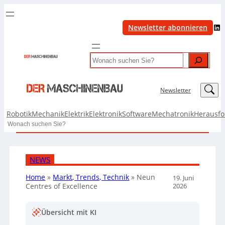
LinkedIn
Newsletter abonnieren
Search
LinkedIn
Newsletter
Robotik
Mechanik
Elektrik
Elektronik
Software
Mechatronik
Herausf
Search
NEWS
Home
»
Markt, Trends, Technik
»
Neun
19. Juni
2026
Centres of Excellence
Übersicht mit KI