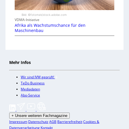
Bild: ©fotomek/stock.adobe.com
VDMA-Initiative
Afrika als Wachstumschance für den
Maschinenbau
Mehr Infos
Wir sind IVW geprüft!
TeDo Business
Mediadaten
Abo-Service
+
Unsere weiteren Fachmagazine
Impressum
Datenschutz
AGB
Barrierefreiheit
Cookies &
Datenverarbeitung
Kontakt