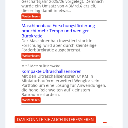
ü
Geschäftsjahr 2025/26 vorgelegt. Demnach
g
h
wurde ein Umsatz von 4,3Mrd.€ erzielt,
s
r
dieser lag damit in etwa…
f
u
:
r
Weiterlesen
n
T
e
g
r
i
e
Maschinenbau: Forschungsförderung
u
e
n
braucht mehr Tempo und weniger
m
s
B
Bürokratie
p
H
S
f
y
Der Maschinenbau investiert stark in
C
e
b
L
Forschung, wird aber durch kleinteilige
r
r
w
Förderbürokratie ausgebremst.
z
i
e
:
Weiterlesen
i
d
i
M
e
-
t
a
l
K
e
Mit 3 Metern Reichweite
s
t
u
r
Kompakte Ultraschallsensoren
c
U
g
e
h
Mit den Ultraschallsensoren U1KM in
m
e
n
i
s
l
Miniaturbauform erweitert Wenglor sein
t
n
a
l
Portfolio um eine Lösung für Anwendungen,
w
e
t
a
i
die hohe Reichweiten auf kleinstem
n
z
g
c
Bauraum erfordern.
b
k
e
k
a
:
n
r
Weiterlesen
e
u
K
a
l
:
o
p
t
F
m
p
o
p
ü
DAS KÖNNTE SIE AUCH INTERESSIEREN
r
a
b
s
k
e
c
t
r