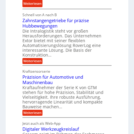
u
e
:
b
Weiterlesen
l
i
M
i
i
g
Schnell von A nach B
e
g
k
e
Zahnstangengetriebe für präzise
h
e
i
r
Hubbewegungen
r
K
m
t
Die Intralogistik steht vor großen
A
u
Herausforderungen. Das Unternehmen
V
U
r
g
Extor bietet mit seiner flexiblen
e
m
b
e
Automatisierungslösung RoverLog eine
r
s
e
l
interessante Lösung. Die Basis der
g
a
Konstruktion…
i
g
l
t
t
e
:
Weiterlesen
e
z
Z
s
w
a
i
u
Kraftsensorserie
l
i
h
c
n
Präzision für Automotive und
o
n
n
h
d
s
Maschinenbau
s
d
t
A
Kraftaufnehmer der Serie K von GTM
e
e
a
stehen für hohe Präzision, Stabilität und
u
n
,
t
Vielseitigkeit. Ihre robuste Ausführung,
g
f
w
r
hervorragende Linearität und kompakte
e
t
e
i
Bauweise machen…
n
r
g
n
e
:
Weiterlesen
e
a
P
i
b
t
r
g
g
e
Jetzt auch als Web-App
r
ä
s
i
e
f
Digitaler Werkzeugkreislauf
z
e
e
i
r
ü