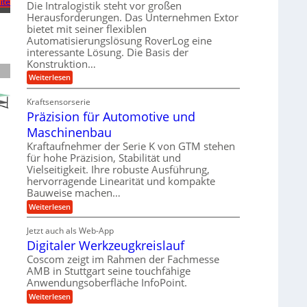
ite
U
Die Intralogistik steht vor großen
g
e
r
m
Herausforderungen. Das Unternehmen Extor
l
l
b
bietet mit seiner flexiblen
s
e
g
Automatisierungslösung RoverLog eine
e
a
i
e
interessante Lösung. Die Basis der
i
t
c
w
Konstruktion…
t
z
h
i
:
Weiterlesen
s
u
Z
n
l
n
a
d
Kraftsensorserie
o
h
d
Präzision für Automotive und
e
n
s
A
s
t
Maschinenbau
e
u
t
r
,
a
Kraftaufnehmer der Serie K von GTM stehen
f
i
n
w
für hohe Präzision, Stabilität und
t
g
e
Vielseitigkeit. Ihre robuste Ausführung,
e
r
e
b
hervorragende Linearität und kompakte
n
n
a
Bauweise machen…
e
g
i
g
e
f
:
Weiterlesen
g
s
t
P
ü
r
e
e
r
i
Jetzt auch als Web-App
r
r
ä
i
e
Digitaler Werkzeugkreislauf
r
z
S
n
b
i
a
Coscom zeigt im Rahmen der Fachmesse
e
t
g
s
f
AMB in Stuttgart seine touchfähige
u
i
e
a
ü
Anwendungsoberfläche InfoPoint.
o
e
l
r
n
n
:
U
Weiterlesen
p
l
g
f
D
r