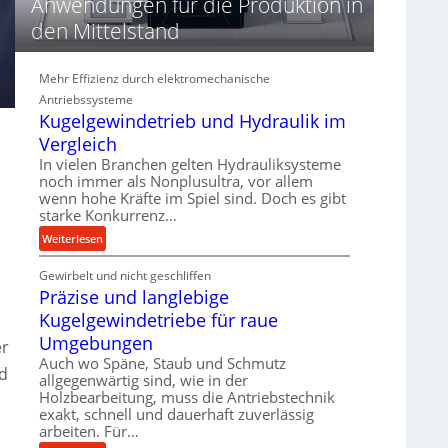
Anwendungen für die Produktion in
n
d
den Mittelstand
i
e
Mehr Effizienz durch elektromechanische
P
e
Antriebssysteme
r
Kugelgewindetrieb und Hydraulik im
f
Vergleich
o
In vielen Branchen gelten Hydrauliksysteme
r
noch immer als Nonplusultra, vor allem
m
wenn hohe Kräfte im Spiel sind. Doch es gibt
a
starke Konkurrenz…
n
:
Weiterlesen
c
K
e
Gewirbelt und nicht geschliffen
u
b
Präzise und langlebige
g
e
e
Kugelgewindetriebe für raue
i
l
Umgebungen
er
m
g
Auch wo Späne, Staub und Schmutz
D
e
nd
allgegenwärtig sind, wie in der
r
w
Holzbearbeitung, muss die Antriebstechnik
ü
i
exakt, schnell und dauerhaft zuverlässig
c
n
arbeiten. Für…
k
d