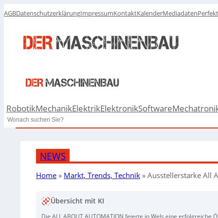
AGB
Datenschutzerklärung
Impressum
Kontakt
Kalender
Mediadaten
Perfek
Robotik
Mechanik
Elektrik
Elektronik
Software
Mechatroni
Search
NEWS
Home
»
Markt, Trends, Technik
»
Ausstellerstarke All
Übersicht mit KI
Die ALL ABOUT AUTOMATION feierte in Wels eine erfolgreiche Öst