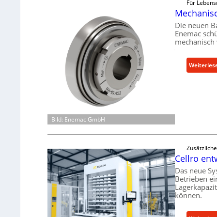
Für Lebens
Mechanisch
Die neuen B
Enemac schü
mechanisch 
Weiterles
Bild: Enemac GmbH
Zusätzlich
Cellro ent
Das neue Sy
Betrieben ei
Lagerkapazi
können.