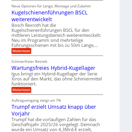
m
ü
e
i
ä
Neue Optionen für Länge, Montage und Zubehör
r
g
g
n
z
A
Kugelschienenführungen BSCL
i
e
i
u
t
s
b
weiterentwickelt
t
a
e
o
u
l
Bosch Rexroth hat die
H
m
e
n
u
Kugelschienenführungen BSCL für den
o
r
b
mittleren Leistungsbereich weiterentwickelt:
g
t
W
b
i
Neu im Programm sind mehrteilige
e
e
e
v
Führungsschienen mit bis zu 50m Länge,…
r
w
n
e
k
e
:
Weiterlesen
u
z
g
K
n
e
u
u
d
u
Schmierfreier Betrieb
n
g
M
g
g
Wartungsfreies Hybrid-Kugellager
e
a
k
e
l
s
Igus bringt ein Hybrid-Kugellager der Serie
r
n
s
c
e
Xiros auf den Markt, das ohne Schmiermittel
c
h
i
funktioniert.
h
i
s
i
n
:
Weiterlesen
l
e
e
W
a
n
n
a
u
Auftragseingang steigt um 7%
e
b
r
f
n
a
Trumpf erzielt Umsatz knapp über
t
f
u
u
Vorjahr
ü
n
h
g
Trumpf hat die vorläufigen Zahlen für das
r
s
Geschäftsjahr 2025/26 vorgelegt. Demnach
u
f
wurde ein Umsatz von 4,3Mrd.€ erzielt,
n
r