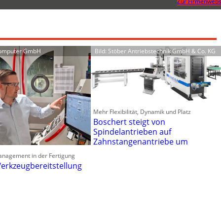
Zur Firmenwebs
Computer GmbH
Bild: Stöber Antriebstechnik GmbH & Co. KG
Mehr Flexibilität, Dynamik und Platz
Boschert steigt von
Spindelantrieben auf
Zahnstangenantriebe um
anagement in der Fertigung
erkzeugbereitstellung