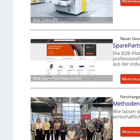
Weiterles
Bild: Cellro BV
Neuer Ges
SpareParts
Die B2B-Pla
professione
aus der indu
Bild: SparePartsNow GmbH
Weiterles
Forschungs
Methoden 
Wie lassen s
wirtschaftli
Weiterles