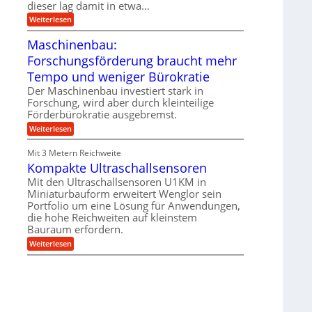
g
dieser lag damit in etwa…
e
e
i
:
Weiterlesen
n
e
T
B
s
r
Maschinenbau:
S
H
u
C
y
Forschungsförderung braucht mehr
m
L
b
p
w
Tempo und weniger Bürokratie
r
f
e
i
e
Der Maschinenbau investiert stark in
i
d
r
t
Forschung, wird aber durch kleinteilige
-
z
e
Förderbürokratie ausgebremst.
K
i
r
u
e
:
Weiterlesen
e
g
l
M
n
e
t
a
t
Mit 3 Metern Reichweite
l
U
s
w
l
m
Kompakte Ultraschallsensoren
c
i
a
s
h
c
Mit den Ultraschallsensoren U1KM in
g
a
i
k
e
Miniaturbauform erweitert Wenglor sein
t
n
e
r
z
Portfolio um eine Lösung für Anwendungen,
e
l
k
n
die hohe Reichweiten auf kleinstem
t
n
b
Bauraum erfordern.
a
a
:
p
Weiterlesen
u
K
p
:
o
ü
F
m
b
o
p
e
r
a
r
s
k
V
c
t
o