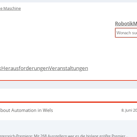
te Maschine
Robotik
M
Search
k
Herausforderungen
Veranstaltungen
 About Automation in Wels
8. Juni 2
erreich-Premiere: Mit 268 Ausstellern war es die bislang größte Premiere