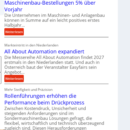
Maschinenbau-Bestellungen 5% über
t
e
Vorjahr
r
Die Unternehmen im Maschinen- und Anlagenbau
i
können in Summe auf ein leicht positives erstes
a
Halbjahr…
l
:
Weiterlesen
v
M
e
a
Markteintritt in den Niederlanden
r
s
All About Automation expandiert
s
c
Die Messereihe All About Automation findet 2027
o
h
erstmals in den Niederlanden statt. Und auch in
r
i
Österreich baut der Veranstalter Easyfairs sein
g
n
Angebot…
u
e
:
Weiterlesen
n
n
A
g
b
Mehr Steifigkeit und Präzision
l
e
a
Rollenführungen erhöhen die
l
n
u
A
t
Performance beim Drückprozess
-
b
s
Zwischen Kostendruck, Unsicherheit und
B
o
p
steigenden Anforderungen sind im
e
u
Sondermaschinenbau Lösungen gefragt, die
a
s
flexibel, wirtschaftlich und technisch überzeugend
t
n
t
zugleich sind. Diesen Herausforderungen
A
n