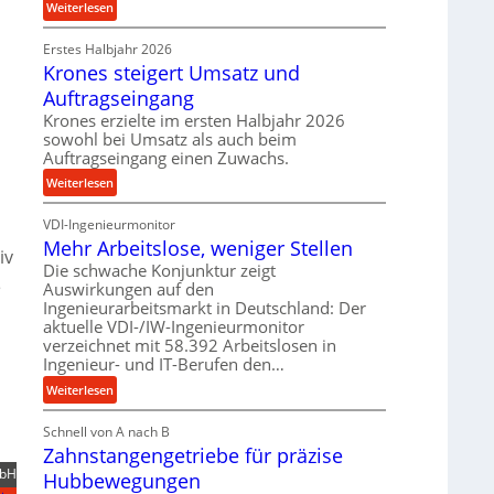
:
Weiterlesen
p
e
P
r
t
Erstes Halbjahr 2026
r
o
r
Krones steigert Umsatz und
ä
z
i
z
Auftragseingang
e
e
i
s
Krones erzielte im ersten Halbjahr 2026
b
s
sowohl bei Umsatz als auch beim
s
u
e
Auftragseingang einen Zuwachs.
n
u
:
Weiterlesen
d
n
K
H
d
VDI-Ingenieurmonitor
r
y
l
Mehr Arbeitslose, weniger Stellen
o
d
iv
a
n
Die schwache Konjunktur zeigt
r
n
e
Auswirkungen auf den
e
a
g
Ingenieurarbeitsmarkt in Deutschland: Der
s
u
l
aktuelle VDI-/IW-Ingenieurmonitor
s
l
e
verzeichnet mit 58.392 Arbeitslosen in
t
i
Ingenieur- und IT-Berufen den…
b
e
k
i
:
Weiterlesen
i
i
g
M
g
m
e
Schnell von A nach B
e
e
V
K
Zahnstangengetriebe für präzise
h
r
e
u
r
mbH
t
Hubbewegungen
r
g
A