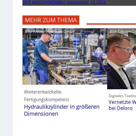
DER MASCHINENBAU Newsletter 12 2026
MEHR ZUM THEMA
Bild: Weber- Hydraulik GmbH
Bild: Coscom 
Weiterentwickelte
Digitales Toolm
Fertigungskompetenz
Vernetzte W
Hydraulikzylinder in größeren
bei Deloro
Dimensionen