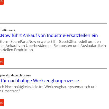
e
:
en
r
C
l
e
a
l
s
l
t
r
chäftszweig
s
o
Now führt Ankauf von Industrie-Ersatzteilen ein
c
e
h
ttform SparePartsNow erweitert ihr Geschäftsmodell um den
n
llen Ankauf von Überbeständen, Restposten und Auslaufartikeln
u
t
striellen Produktion.
t
w
z
i
:
f
en
c
S
ü
k
p
r
e
projekt abgeschlossen
a
i
l
für nachhaltige Werkzeugbauprozesse
r
n
t
ich Nachhaltigkeitsziele im Werkzeugbau systematisch und
e
d
X
ch umsetzen?
P
i
6
a
r
0
r
e
:
en
-
t
k
M
P