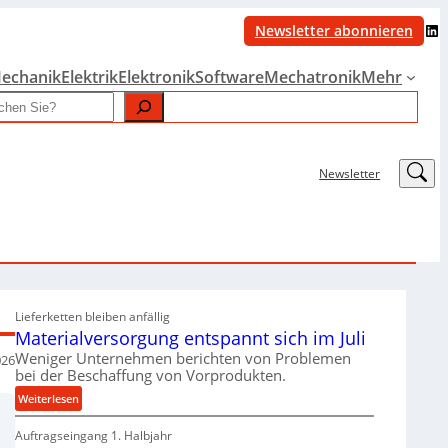
LinkedIn
Newsletter abonnieren
echanik
Elektrik
Elektronik
Software
Mechatronik
Mehr
LinkedIn
Newsletter
Lieferketten bleiben anfällig
Materialversorgung entspannt sich im Juli
Weniger Unternehmen berichten von Problemen
026
bei der Beschaffung von Vorprodukten.
:
Weiterlesen
M
Auftragseingang 1. Halbjahr
a