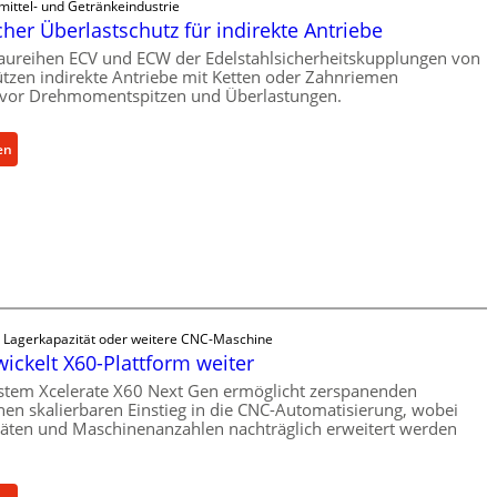
mittel- und Getränkeindustrie
er Überlastschutz für indirekte Antriebe
aureihen ECV und ECW der Edelstahlsicherheitskupplungen von
tzen indirekte Antriebe mit Ketten oder Zahnriemen
vor Drehmomentspitzen und Überlastungen.
:
en
M
e
c
h
a
n
i
s
e Lagerkapazität oder weitere CNC-Maschine
c
wickelt X60-Plattform weiter
h
stem Xcelerate X60 Next Gen ermöglicht zerspanenden
e
nen skalierbaren Einstieg in die CNC-Automatisierung, wobei
täten und Maschinenanzahlen nachträglich erweitert werden
r
Ü
b