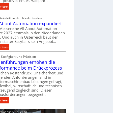
ht positives erstes Halbjahr…
l
:
erlesen
v
M
e
a
eintritt in den Niederlanden
r
s
 About Automation expandiert
s
c
Messereihe All About Automation
o
h
et 2027 erstmals in den Niederlanden
r
i
t. Und auch in Österreich baut der
g
n
nstalter Easyfairs sein Angebot…
u
e
:
erlesen
n
n
A
g
b
Steifigkeit und Präzision
l
e
a
lenführungen erhöhen die
l
n
u
A
t
formance beim Drückprozess
-
b
s
chen Kostendruck, Unsicherheit und
B
o
p
igenden Anforderungen sind im
e
u
dermaschinenbau Lösungen gefragt,
a
s
flexibel, wirtschaftlich und technisch
t
n
t
zeugend zugleich sind. Diesen
A
n
e
ausforderungen begegnet…
u
t
l
t
:
s
erlesen
l
o
R
i
u
m
o
c
d: Koenig & Bauer AG
n