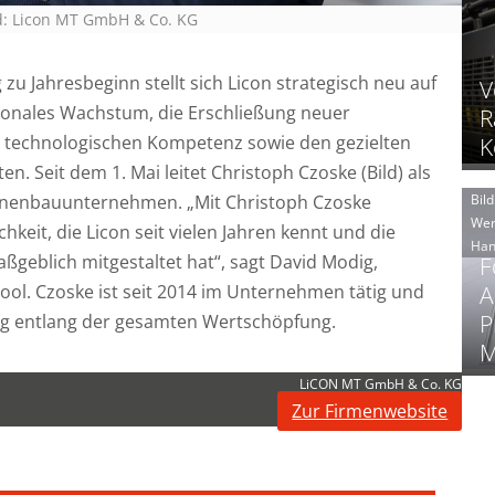
d: Licon MT GmbH & Co. KG
 Jahresbeginn stellt sich Licon strategisch neu auf
V
tionales Wachstum, die Erschließung neuer
R
technologischen Kompetenz sowie den gezielten
K
n. Seit dem 1. Mai leitet Christoph Czoske (Bild) als
inenbauunternehmen. „Mit Christoph Czoske
Bild
Wer
eit, die Licon seit vielen Jahren kennt und die
Han
geblich mitgestaltet hat“, sagt David Modig,
F
ol. Czoske ist seit 2014 im Unternehmen tätig und
A
P
ng entlang der gesamten Wertschöpfung.
M
LiCON MT GmbH & Co. KG
Zur Firmenwebsite