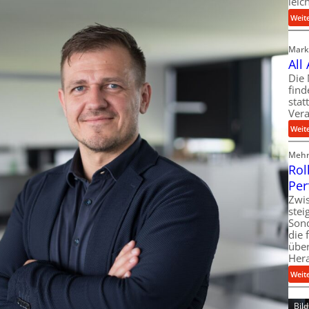
leic
Weit
Markt
All
Die 
find
stat
Vera
Weit
Mehr 
Rol
Per
Zwis
ste
Son
die 
über
Her
Weit
Bil