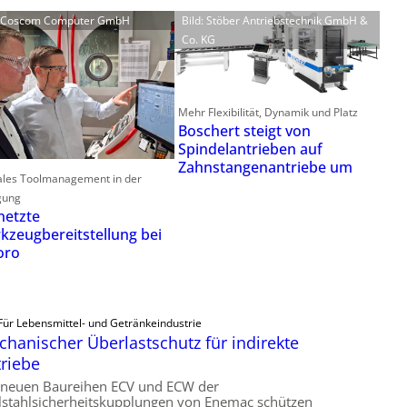
: Coscom Computer GmbH
Bild: Stöber Antriebstechnik GmbH &
Co. KG
Mehr Flexibilität, Dynamik und Platz
Boschert steigt von
Spindelantrieben auf
Zahnstangenantriebe um
ales Toolmanagement in der
gung
netzte
kzeugbereitstellung bei
oro
Für Lebensmittel- und Getränkeindustrie
hanischer Überlastschutz für indirekte
riebe
 neuen Baureihen ECV und ECW der
lstahlsicherheitskupplungen von Enemac schützen