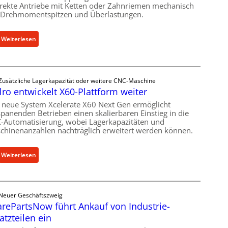
irekte Antriebe mit Ketten oder Zahnriemen mechanisch
 Drehmomentspitzen und Überlastungen.
:
Weiterlesen
M
e
c
Zusätzliche Lagerkapazität oder weitere CNC-Maschine
h
lro entwickelt X60-Plattform weiter
a
n
 neue System Xcelerate X60 Next Gen ermöglicht
spanenden Betrieben einen skalierbaren Einstieg in die
i
-Automatisierung, wobei Lagerkapazitäten und
s
chinenanzahlen nachträglich erweitert werden können.
c
h
:
Weiterlesen
e
C
r
e
Ü
l
b
Neuer Geschäftszweig
l
e
rePartsNow führt Ankauf von Industrie-
r
r
atzteilen ein
o
l