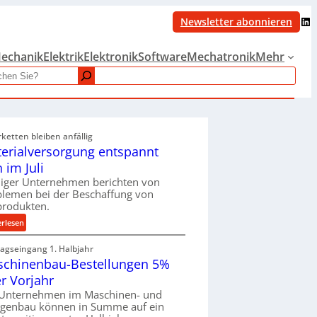
LinkedIn
Newsletter abonnieren
echanik
Elektrik
Elektronik
Software
Mechatronik
Mehr
rketten bleiben anfällig
erialversorgung entspannt
h im Juli
iger Unternehmen berichten von
blemen bei der Beschaffung von
produkten.
:
erlesen
M
ragseingang 1. Halbjahr
a
chinenbau-Bestellungen 5%
t
e
r Vorjahr
r
 Unternehmen im Maschinen- und
i
agenbau können in Summe auf ein
a