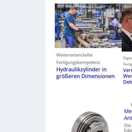
Bild: Weber- Hydraulik GmbH
Bild
Weiterentwickelte
Digit
Fertigungskompetenz
Ferti
Hydraulikzylinder in
Ver
größeren Dimensionen
Wer
Del
Mec
Ant
Die
Ede