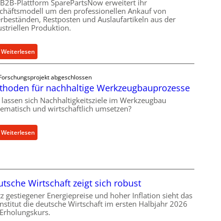
e
 B2B-Plattform SparePartsNow erweitert ihr
a
chäftsmodell um den professionellen Ankauf von
n
s
rbeständen, Restposten und Auslaufartikeln aus der
t
t
ustriellen Produktion.
w
s
i
c
:
Weiterlesen
c
h
S
k
u
p
e
t
Forschungsprojekt abgeschlossen
a
l
z
thoden für nachhaltige Werkzeugbauprozesse
r
t
f
 lassen sich Nachhaltigkeitsziele im Werkzeugbau
e
X
ü
tematisch und wirtschaftlich umsetzen?
P
6
r
a
0
i
:
Weiterlesen
r
-
n
M
t
P
d
e
s
l
i
t
N
a
r
h
o
t
e
tsche Wirtschaft zeigt sich robust
o
w
t
k
d
tz gestiegener Energiepreise und hoher Inflation sieht das
f
f
t
 Institut die deutsche Wirtschaft im ersten Halbjahr 2026
e
ü
o
e
 Erholungskurs.
n
h
r
A