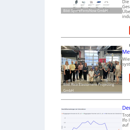
Die
Ges
Bild: SparePartsNow GmbH
Übe
ind
Me
Wie
sys
Bild: Rico Elastomere Projecting
GmbH
Deu
Tro
Ifo
auf