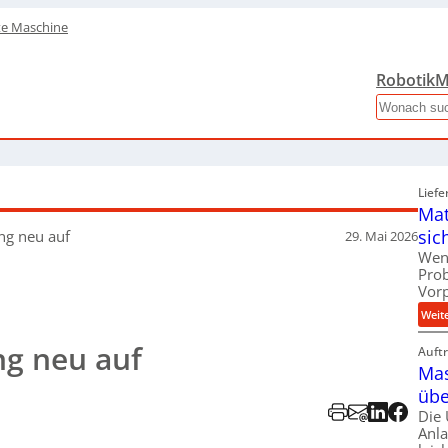
te Maschine
Robotik
M
Search
Liefe
Mat
sic
ung neu auf
29. Mai 2026
Wen
Pro
Vor
Weit
ng neu auf
Auft
Mas
übe
Die
Anl