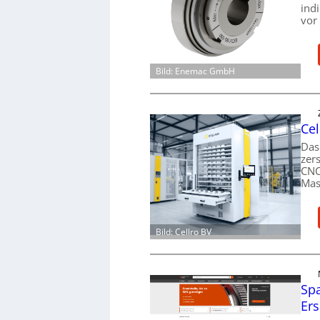
ind
vor
Bild: Enemac GmbH
Cel
Das
zer
CNC
Mas
Bild: Cellro BV
Spa
Ers