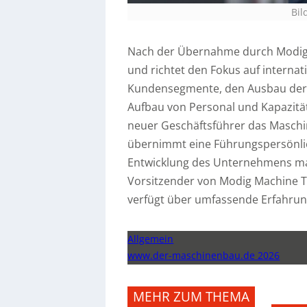
Bil
Nach der Übernahme durch Modig zu
und richtet den Fokus auf interna
Kundensegmente, den Ausbau der 
Aufbau von Personal und Kapazitäte
neuer Geschäftsführer das Masch
übernimmt eine Führungspersönlichk
Entwicklung des Unternehmens maß
Vorsitzender von Modig Machine To
verfügt über umfassende Erfahru
Allgemein
www.der-maschinenbau.de 2026
MEHR ZUM THEMA