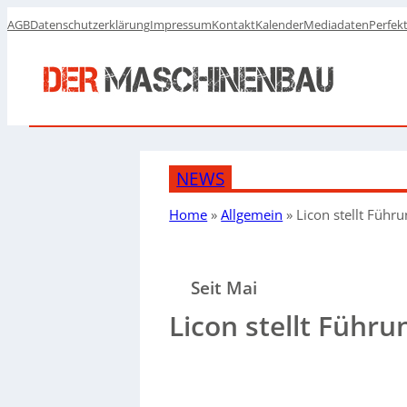
AGB
Datenschutzerklärung
Impressum
Kontakt
Kalender
Mediadaten
Perfek
NEWS
Home
»
Allgemein
»
Licon stellt Führ
Seit Mai
Licon stellt Führu