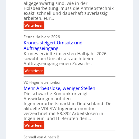
allgegenwärtig sind, wie in der
g
m
Holzbearbeitung, muss die Antriebstechnik
e
D
exakt, schnell und dauerhaft zuverlässig
w
r
arbeiten. Für…
i
ü
:
Weiterlesen
n
c
P
d
k
Erstes Halbjahr 2026
r
e
p
Krones steigert Umsatz und
ä
t
r
Auftragseingang
z
r
o
Krones erzielte im ersten Halbjahr 2026
i
i
sowohl bei Umsatz als auch beim
z
s
Auftragseingang einen Zuwachs.
e
e
e
b
s
:
Weiterlesen
u
u
s
K
n
n
VDI-Ingenieurmonitor
r
d
d
Mehr Arbeitslose, weniger Stellen
o
l
Die schwache Konjunktur zeigt
H
n
a
Auswirkungen auf den
y
e
n
Ingenieurarbeitsmarkt in Deutschland: Der
d
s
g
aktuelle VDI-/IW-Ingenieurmonitor
r
s
verzeichnet mit 58.392 Arbeitslosen in
l
a
t
Ingenieur- und IT-Berufen den…
e
u
e
:
b
Weiterlesen
l
i
M
i
i
g
Schnell von A nach B
e
g