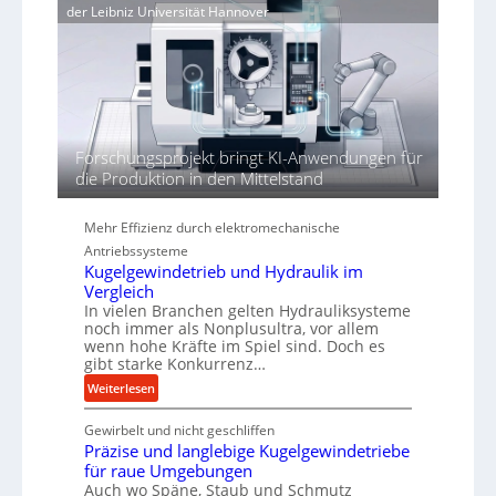
e
e
der Leibniz Universität Hannover
j
r
r
a
t
h
h
ö
r
h
e
n
Forschungsprojekt bringt KI-Anwendungen für
d
die Produktion in den Mittelstand
i
e
P
Mehr Effizienz durch elektromechanische
e
Antriebssysteme
r
Kugelgewindetrieb und Hydraulik im
f
Vergleich
o
In vielen Branchen gelten Hydrauliksysteme
r
noch immer als Nonplusultra, vor allem
wenn hohe Kräfte im Spiel sind. Doch es
m
gibt starke Konkurrenz…
a
:
n
Weiterlesen
K
c
Gewirbelt und nicht geschliffen
u
e
Präzise und langlebige Kugelgewindetriebe
g
b
für raue Umgebungen
e
e
Auch wo Späne, Staub und Schmutz
l
i