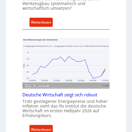
t
Werkzeugbau systematisch und
wirtschaftlich umsetzen?
A
n
k
:
Weiterlesen
a
M
u
e
f
t
v
h
o
o
n
d
I
e
n
n
d
f
u
ü
Bild: Ifo Institut
s
r
Deutsche Wirtschaft zeigt sich robust
t
n
Trotz gestiegener Energiepreise und hoher
r
a
Inflation sieht das Ifo Institut die deutsche
i
c
Wirtschaft im ersten Halbjahr 2026 auf
e
h
Erholungskurs.
-
h
E
a
:
Weiterlesen