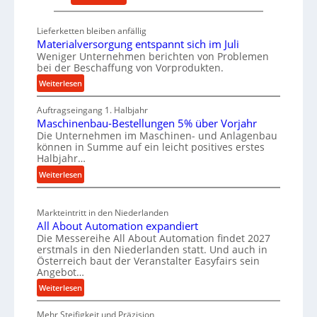
r
l
D
s
t
e
Lieferketten bleiben anfällig
a
i
u
Materialversorgung entspannt sich im Juli
t
g
t
Weniger Unternehmen berichten von Problemen
z
e
bei der Beschaffung von Vorprodukten.
s
t
W
c
:
Weiterlesen
e
e
M
h
i
r
Auftragseingang 1. Halbjahr
a
e
l
k
Maschinenbau-Bestellungen 5% über Vorjahr
t
W
Die Unternehmen im Maschinen- und Anlagenbau
e
z
e
i
können in Summe auf ein leicht positives erstes
r
n
e
r
Halbjahr…
i
e
u
t
:
Weiterlesen
a
i
g
s
M
l
n
b
a
c
v
a
Markteintritt in den Niederlanden
s
h
e
All About Automation expandiert
u
c
a
r
Die Messereihe All About Automation findet 2027
p
h
s
f
erstmals in den Niederlanden statt. Und auch in
i
r
o
Österreich baut der Veranstalter Easyfairs sein
t
n
o
Angebot…
r
z
e
g
z
:
Weiterlesen
e
n
u
e
A
i
b
n
Mehr Steifigkeit und Präzision
l
s