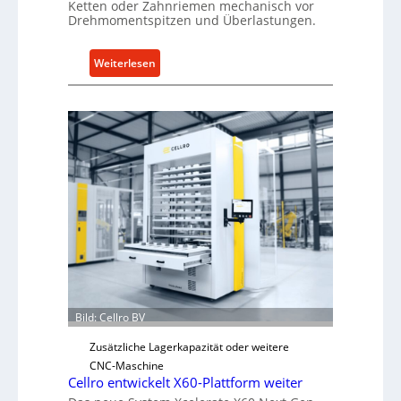
Ketten oder Zahnriemen mechanisch vor
Drehmomentspitzen und Überlastungen.
:
Weiterlesen
M
e
c
h
a
n
i
s
c
h
e
r
Ü
Bild: Cellro BV
b
e
Zusätzliche Lagerkapazität oder weitere
r
CNC-Maschine
l
Cellro entwickelt X60-Plattform weiter
a