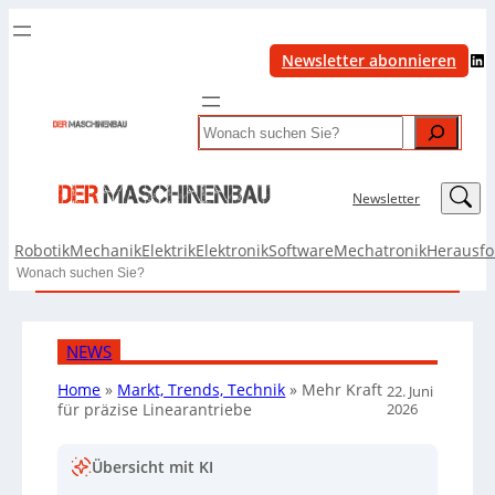
LinkedIn
Newsletter abonnieren
Search
LinkedIn
Newsletter
Robotik
Mechanik
Elektrik
Elektronik
Software
Mechatronik
Herausf
Search
NEWS
Home
»
Markt, Trends, Technik
»
Mehr Kraft
22. Juni
2026
für präzise Linearantriebe
Übersicht mit KI