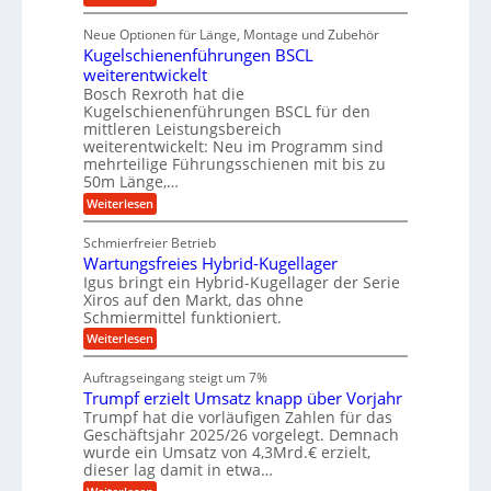
e
a
r
D
f
a
l
u
p
i
ü
Neue Optionen für Länge, Montage und Zubehör
n
r
g
l
e
r
ä
Kugelschienenführungen BSCL
i
g
A
e
U
z
t
weiterentwickelt
u
i
n
m
a
t
Bosch Rexroth hat die
s
l
o
g
Kugelschienenführungen BSCL für den
e
e
m
e
mittleren Leistungsbereich
H
r
o
weiterentwickelt: Neu im Programm sind
u
b
W
t
b
mehrteilige Führungsschienen mit bis zu
e
i
u
b
r
50m Länge,…
v
n
e
k
e
:
Weiterlesen
w
z
g
u
K
e
e
n
e
u
g
u
Schmierfreier Betrieb
d
g
n
u
g
M
Wartungsfreies Hybrid-Kugellager
e
n
k
a
l
Igus bringt ein Hybrid-Kugellager der Serie
g
r
s
s
Xiros auf den Markt, das ohne
e
e
c
c
n
Schmiermittel funktioniert.
i
h
h
s
i
:
Weiterlesen
i
l
n
W
e
a
e
a
n
Auftragseingang steigt um 7%
u
n
r
e
f
Trumpf erzielt Umsatz knapp über Vorjahr
b
t
n
a
u
Trumpf hat die vorläufigen Zahlen für das
f
u
n
ü
Geschäftsjahr 2025/26 vorgelegt. Demnach
g
h
wurde ein Umsatz von 4,3Mrd.€ erzielt,
s
r
dieser lag damit in etwa…
f
u
:
r