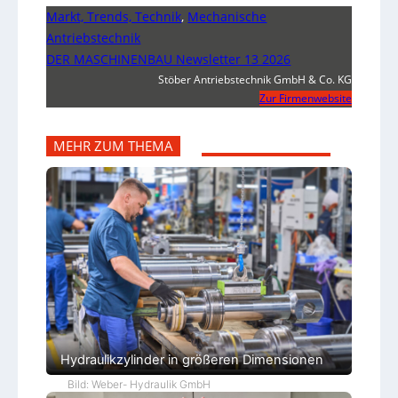
Markt, Trends, Technik
,
Mechanische
Antriebstechnik
DER MASCHINENBAU Newsletter 13 2026
Stöber Antriebstechnik GmbH & Co. KG
Zur Firmenwebsite
MEHR ZUM THEMA
Hydraulikzylinder in größeren Dimensionen
Bild: Weber- Hydraulik GmbH