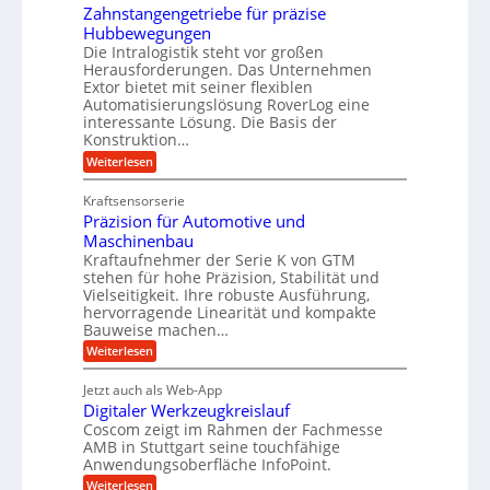
k
e
Zahnstangengetriebe für präzise
h
e
i
r
Hubbewegungen
r
K
m
t
Die Intralogistik steht vor großen
A
u
Herausforderungen. Das Unternehmen
V
U
r
g
Extor bietet mit seiner flexiblen
e
m
b
e
Automatisierungslösung RoverLog eine
r
s
e
l
interessante Lösung. Die Basis der
g
a
Konstruktion…
i
g
l
t
t
e
:
Weiterlesen
e
z
Z
s
w
a
i
u
Kraftsensorserie
l
i
h
c
n
Präzision für Automotive und
o
n
n
h
d
s
Maschinenbau
s
d
t
A
Kraftaufnehmer der Serie K von GTM
e
e
a
stehen für hohe Präzision, Stabilität und
u
n
,
t
Vielseitigkeit. Ihre robuste Ausführung,
g
f
w
r
hervorragende Linearität und kompakte
e
t
e
i
Bauweise machen…
n
r
g
n
e
:
Weiterlesen
e
a
P
i
b
t
r
g
g
e
Jetzt auch als Web-App
r
ä
s
i
e
f
Digitaler Werkzeugkreislauf
z
e
e
i
Coscom zeigt im Rahmen der Fachmesse
r
ü
b
s
i
AMB in Stuttgart seine touchfähige
S
r
e
i
Anwendungsoberfläche InfoPoint.
n
f
t
r
o
ü
:
g
Weiterlesen
n