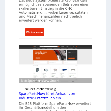
Das neue System Xcelerate X60 Next Gen
ermöglicht zerspanenden Betrieben einen
s
skalierbaren Einstieg in die CNC-
t
Automatisierung, wobei Lagerkapazitäten
s
und Maschinenanzahlen nachträglich
erweitert werden können.
c
h
u
:
Weiterlesen
t
C
z
e
f
l
ü
l
r
r
i
o
n
e
d
n
i
t
Bild: SparePartsNow GmbH
r
w
e
Neuer Geschäftszweig
i
SparePartsNow führt Ankauf von
k
c
Industrie-Ersatzteilen ein
t
k
Die B2B-Plattform SparePartsNow erweitert
e
e
ihr Geschäftsmodell um den
A
l