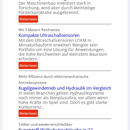
Der Maschinenbau investiert stark in
i
n
m
Forschung, wird aber durch kleinteilige
g
d
p
Förderbürokratie ausgebremst.
&
f
:
Weiterlesen
B
e
M
a
r
Mit 3 Metern Reichweite
a
u
z
Kompakte Ultraschallsensoren
s
e
i
Mit den Ultraschallsensoren U1KM in
c
r
e
Miniaturbauform erweitert Wenglor sein
h
l
Portfolio um eine Lösung für Anwendungen,
i
die hohe Reichweiten auf kleinstem Bauraum
t
n
erfordern.
U
e
m
:
Weiterlesen
n
s
K
b
a
Mehr Effizienz durch elektromechanische
o
a
t
m
Antriebssysteme
u
z
p
Kugelgewindetrieb und Hydraulik im Vergleich
:
In vielen Branchen gelten Hydrauliksysteme
k
a
F
noch immer als Nonplusultra, vor allem wenn
n
k
o
hohe Kräfte im Spiel sind. Doch es gibt starke
a
t
Konkurrenz…
r
p
e
s
:
Weiterlesen
p
U
c
K
ü
l
h
Teilbar und wiederverschließbar
u
b
t
u
Kunststoff-Wellschutzschläuche in 22
g