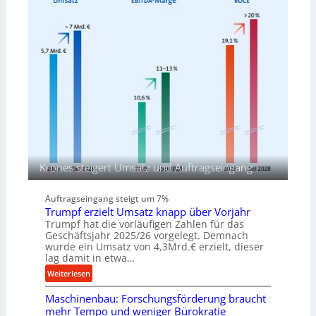
r
P
n
R
r
a
o
p
d
i
u
d
k
a
t
-
i
M
o
a
n
s
i
c
n
h
d
Krones steigert Umsatz und Auftragseingang
i
e
n
n
Auftragseingang steigt um 7%
e
M
Trumpf erzielt Umsatz knapp über Vorjahr
n
i
Trumpf hat die vorläufigen Zahlen für das
v
t
Geschäftsjahr 2025/26 vorgelegt. Demnach
o
t
wurde ein Umsatz von 4,3Mrd.€ erzielt, dieser
lag damit in etwa…
n
e
K
l
:
Weiterlesen
o
s
T
e
Maschinenbau: Forschungsförderung braucht
t
r
n
mehr Tempo und weniger Bürokratie
a
u