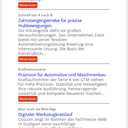
T
l
c
o
:
Weiterlesen
h
e
l
i
M
l
o
m
e
k
ä
Schnell von A nach B
g
n
p
u
i
i
Zahnstangengetriebe für präzise
s
c
o
e
m
c
Hubbewegungen
h
s
u
h
V
Die Intralogistik steht vor großen
e
b
e
n
i
Herausforderungen. Das Unternehmen Extor
e
e
n
n
z
bietet mit seiner flexiblen
d
r
a
2
i
Automatisierungslösung RoverLog eine
u
w
g
2
e
interessante Lösung. Die Basis der
c
e
V
l
h
h
Konstruktion…
a
t
n
e
i
r
:
Weiterlesen
n
n
i
i
i
Z
e
Z
a
g
a
u
c
e
Kraftsensorserie
n
h
e
e
h
i
Präzision für Automotive und Maschinenbau
t
n
n
t
r
e
s
Kraftaufnehmer der Serie K von GTM stehen
S
e
n
B
t
t
für hohe Präzision, Stabilität und Vielseitigkeit.
n
a
a
ü
Ihre robuste Ausführung, hervorragende
v
n
n
o
Linearität und kompakte Bauweise machen…
r
g
d
n
:
e
Weiterlesen
o
o
K
P
n
r
k
I
r
g
t
w
Jetzt auch als Web-App
r
ä
e
i
i
Digitaler Werkzeugkreislauf
z
t
n
a
c
i
r
Coscom zeigt im Rahmen der Fachmesse AMB
R
h
t
s
i
ü
in Stuttgart seine touchfähige
t
i
i
e
s