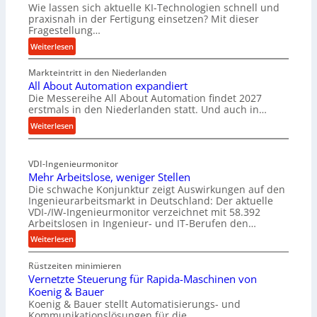
Wie lassen sich aktuelle KI-Technologien schnell und
praxisnah in der Fertigung einsetzen? Mit dieser
Fragestellung…
:
Weiterlesen
F
Markteintritt in den Niederlanden
o
All About Automation expandiert
r
Die Messereihe All About Automation findet 2027
s
erstmals in den Niederlanden statt. Und auch in…
c
:
Weiterlesen
h
A
u
l
n
VDI-Ingenieurmonitor
l
g
Mehr Arbeitslose, weniger Stellen
A
s
Die schwache Konjunktur zeigt Auswirkungen auf den
b
p
Ingenieurarbeitsmarkt in Deutschland: Der aktuelle
o
r
VDI-/IW-Ingenieurmonitor verzeichnet mit 58.392
u
o
Arbeitslosen in Ingenieur- und IT-Berufen den…
t
j
:
Weiterlesen
A
e
M
u
k
Rüstzeiten minimieren
e
t
t
Vernetzte Steuerung für Rapida-Maschinen von
h
o
b
Koenig & Bauer
r
m
r
Koenig & Bauer stellt Automatisierungs- und
A
a
Kommunikationslösungen für die
i