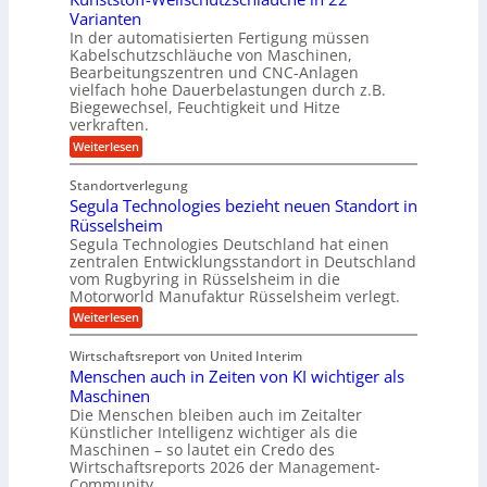
e
r
n
Varianten
e
r
a
In der automatisierten Fertigung müssen
g
l
V
s
Kabelschutzschläuche von Maschinen,
s
g
o
c
Bearbeitungszentren und CNC-Anlagen
f
e
r
h
vielfach hohe Dauerbelastungen durch z.B.
ö
w
Biegewechsel, Feuchtigkeit und Hitze
j
a
r
verkraften.
i
a
l
d
n
:
Weiterlesen
h
l
K
e
d
r
s
u
r
Standortverlegung
e
n
e
u
Segula Technologies bezieht neuen Standort in
t
s
n
t
Rüsselsheim
n
r
s
s
Segula Technologies Deutschland hat einen
g
i
t
o
zentralen Entwicklungsstandort in Deutschland
b
o
e
r
vom Rugbyring in Rüsselsheim in die
f
r
b
Motorworld Manufaktur Rüsselsheim verlegt.
e
f
a
u
-
n
:
Weiterlesen
u
W
n
S
e
e
c
d
Wirtschaftsreport von United Interim
l
g
h
H
l
Menschen auch in Zeiten von KI wichtiger als
u
t
s
y
l
Maschinen
c
a
m
d
Die Menschen bleiben auch im Zeitalter
h
T
e
Künstlicher Intelligenz wichtiger als die
r
u
e
Maschinen – so lautet ein Credo des
t
h
c
a
z
Wirtschaftsreports 2026 der Management-
h
r
u
s
Community…
n