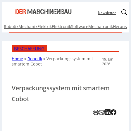
Linked
Newsletter
Robotik
Mechanik
Elektrik
Elektronik
Software
Mechatronik
Herausf
BESCHAFFUNG
Home
»
Robotik
»
Verpackungssystem mit
19. Juni
2026
smartem Cobot
Verpackungssystem mit smartem
Cobot