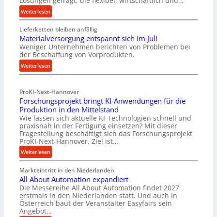
Lösungen gefragt, die flexibel, wirtschaftlich und…
:
Weiterlesen
R
Lieferketten bleiben anfällig
o
Materialversorgung entspannt sich im Juli
l
Weniger Unternehmen berichten von Problemen bei
l
der Beschaffung von Vorprodukten.
e
:
Weiterlesen
n
M
f
a
ü
ProKI-Next-Hannover
t
h
Forschungsprojekt bringt KI-Anwendungen für die
e
r
Produktion in den Mittelstand
r
u
Wie lassen sich aktuelle KI-Technologien schnell und
i
n
praxisnah in der Fertigung einsetzen? Mit dieser
a
g
Fragestellung beschäftigt sich das Forschungsprojekt
l
e
ProKI-Next-Hannover. Ziel ist…
v
n
:
Weiterlesen
e
e
F
r
r
Markteintritt in den Niederlanden
o
s
h
All About Automation expandiert
r
o
ö
Die Messereihe All About Automation findet 2027
s
r
erstmals in den Niederlanden statt. Und auch in
h
c
Österreich baut der Veranstalter Easyfairs sein
g
e
h
Angebot…
u
n
u