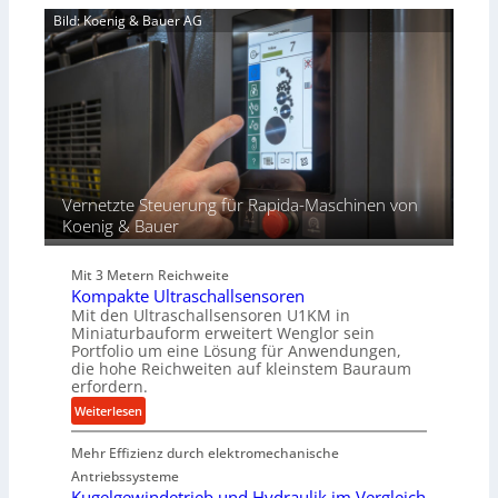
p
n
d
Bild: Koenig & Bauer AG
r
d
i
o
u
e
z
n
r
e
g
t
s
e
s
n
f
ü
r
Vernetzte Steuerung für Rapida-Maschinen von
d
Koenig & Bauer
i
e
Mit 3 Metern Reichweite
P
Kompakte Ultraschallsensoren
r
Mit den Ultraschallsensoren U1KM in
o
Miniaturbauform erweitert Wenglor sein
d
Portfolio um eine Lösung für Anwendungen,
u
die hohe Reichweiten auf kleinstem Bauraum
erfordern.
k
t
:
Weiterlesen
i
K
o
Mehr Effizienz durch elektromechanische
o
n
m
Antriebssysteme
i
p
Kugelgewindetrieb und Hydraulik im Vergleich