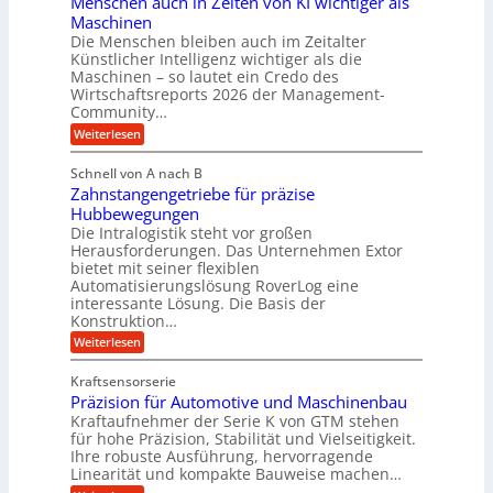
Menschen auch in Zeiten von KI wichtiger als
o
d
d
Maschinen
n
l
Die Menschen bleiben auch im Zeitalter
H
e
a
Künstlicher Intelligenz wichtiger als die
y
s
n
Maschinen – so lautet ein Credo des
d
s
g
Wirtschaftsreports 2026 der Management-
r
t
Community…
l
a
e
:
e
Weiterlesen
u
M
i
b
e
l
g
Schnell von A nach B
i
n
i
e
Zahnstangengetriebe für präzise
s
g
k
c
r
Hubbewegungen
e
h
i
Die Intralogistik steht vor großen
t
K
e
Herausforderungen. Das Unternehmen Extor
m
U
n
u
bietet mit seiner flexiblen
V
a
m
g
Automatisierungslösung RoverLog eine
u
e
s
e
interessante Lösung. Die Basis der
c
r
a
h
Konstruktion…
l
i
g
t
:
g
Weiterlesen
n
l
Z
z
e
Z
a
e
u
e
Kraftsensorserie
w
h
i
i
n
Präzision für Automotive und Maschinenbau
n
i
t
c
s
Kraftaufnehmer der Serie K von GTM stehen
d
e
n
t
für hohe Präzision, Stabilität und Vielseitigkeit.
h
n
A
d
a
Ihre robuste Ausführung, hervorragende
v
u
n
e
o
Linearität und kompakte Bauweise machen…
g
f
n
t