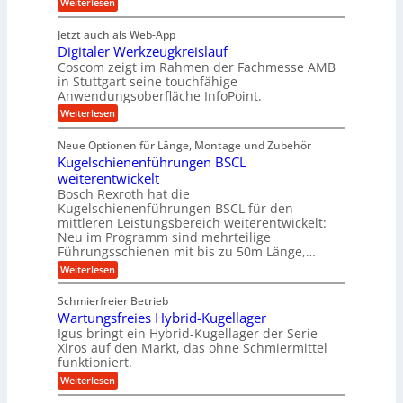
:
e
Weiterlesen
K
t
r
P
n
I
r
r
g
i
w
Jetzt auch als Web-App
ä
e
a
i
e
Digitaler Werkzeugkreislauf
z
t
c
g
i
b
r
Coscom zeigt im Rahmen der Fachmesse AMB
h
s
i
s
in Stuttgart seine touchfähige
e
t
i
e
Anwendungsoberfläche InfoPoint.
e
i
f
o
b
g
i
:
Weiterlesen
n
e
ü
e
D
f
f
n
r
r
i
ü
ü
Neue Optionen für Länge, Montage und Zubehör
g
a
g
r
r
r
l
Kugelschienenführungen BSCL
i
a
A
p
a
s
t
weiterentwickelt
u
r
n
M
u
a
t
ä
Bosch Rexroth hat die
a
g
l
e
o
z
Kugelschienenführungen BSCL für den
s
e
m
i
U
mittleren Leistungsbereich weiterentwickelt:
c
r
o
s
h
Neu im Programm sind mehrteilige
m
W
t
e
i
Führungsschienen mit bis zu 50m Länge,…
e
g
i
H
n
r
v
u
:
Weiterlesen
e
e
k
e
b
K
n
b
z
u
b
u
Schmierfreier Betrieb
e
n
u
e
g
u
d
Wartungsfreies Hybrid-Kugellager
w
e
n
g
M
e
l
Igus bringt ein Hybrid-Kugellager der Serie
g
k
a
g
s
Xiros auf den Markt, das ohne Schmiermittel
r
s
u
e
c
funktioniert.
e
c
n
h
n
i
h
:
g
Weiterlesen
i
s
i
W
e
e
l