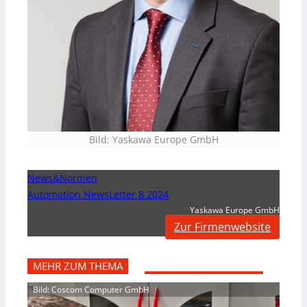
Bild: Yaskawa Europe GmbH
News&Normen
Automation NewsLetter 8 2024
Yaskawa Europe GmbH
Zur Firmenwebsite
MEHR ZUM THEMA
Bild: Coscom Computer GmbH