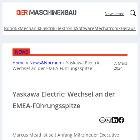
Linked
Newsletter
Robotik
Mechanik
Elektrik
Elektronik
Software
Mechatronik
Herausf
NEWS
Home
»
News&Normen
»
Yaskawa Electric:
7. März
2024
Wechsel an der EMEA-Führungsspitze
Yaskawa Electric: Wechsel an der
EMEA-Führungsspitze
Marcus Mead ist seit Anfang März neuer Executive