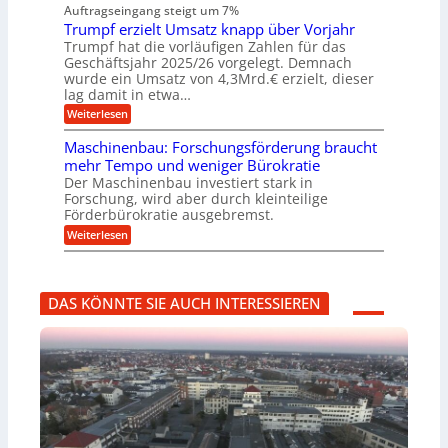
n
a
n
n
Auftragseingang steigt um 7%
a
e
r
e
u
Trumpf erzielt Umsatz knapp über Vorjahr
n
t
n
f
b
u
Trumpf hat die vorläufigen Zahlen für das
f
a
n
ü
Geschäftsjahr 2025/26 vorgelegt. Demnach
u
g
h
wurde ein Umsatz von 4,3Mrd.€ erzielt, dieser
s
r
lag damit in etwa…
f
u
:
r
Weiterlesen
n
T
e
g
r
i
e
Maschinenbau: Forschungsförderung braucht
u
e
n
mehr Tempo und weniger Bürokratie
m
s
B
Der Maschinenbau investiert stark in
p
H
S
Forschung, wird aber durch kleinteilige
f
y
C
e
b
Förderbürokratie ausgebremst.
L
r
r
w
:
Weiterlesen
z
i
e
M
i
d
i
a
e
-
t
s
l
K
e
c
t
u
r
DAS KÖNNTE SIE AUCH INTERESSIEREN
h
U
g
e
i
m
e
n
n
s
l
t
e
a
l
w
n
t
a
i
b
z
g
c
a
k
e
k
u
n
r
e
:
a
l
F
p
t
o