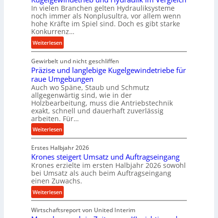
n
In vielen Branchen gelten Hydrauliksysteme
a
noch immer als Nonplusultra, vor allem wenn
d
k
hohe Kräfte im Spiel sind. Doch es gibt starke
e
t
Konkurrenz…
n
e
:
Weiterlesen
M
U
K
i
l
Gewirbelt und nicht geschliffen
u
t
t
Präzise und langlebige Kugelgewindetriebe für
g
t
r
raue Umgebungen
e
e
a
Auch wo Späne, Staub und Schmutz
l
l
s
allgegenwärtig sind, wie in der
g
s
c
Holzbearbeitung, muss die Antriebstechnik
e
t
h
exakt, schnell und dauerhaft zuverlässig
w
arbeiten. Für…
a
a
i
n
l
:
Weiterlesen
n
d
l
P
d
s
Erstes Halbjahr 2026
r
e
e
Krones steigert Umsatz und Auftragseingang
ä
t
Krones erzielte im ersten Halbjahr 2026 sowohl
n
z
r
bei Umsatz als auch beim Auftragseingang
s
i
einen Zuwachs.
i
o
s
e
:
Weiterlesen
r
e
b
K
e
u
u
Wirtschaftsreport von United Interim
r
n
n
n