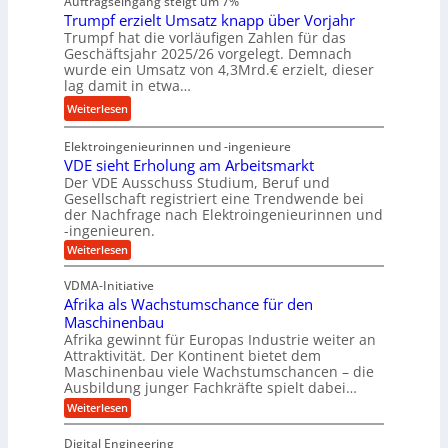
Auftragseingang steigt um 7%
a
i
n
r
Trumpf erzielt Umsatz knapp über Vorjahr
r
e
Trumpf hat die vorläufigen Zahlen für das
e
t
n
Geschäftsjahr 2025/26 vorgelegt. Demnach
i
u
e
wurde ein Umsatz von 4,3Mrd.€ erzielt, dieser
s
n
n
lag damit in etwa…
l
g
f
:
Weiterlesen
a
s
ü
T
u
f
h
Elektroingenieurinnen und -ingenieure
r
f
r
r
VDE sieht Erholung am Arbeitsmarkt
u
e
u
Der VDE Ausschuss Studium, Beruf und
m
i
n
Gesellschaft registriert eine Trendwende bei
p
e
der Nachfrage nach Elektroingenieurinnen und
g
f
-ingenieuren.
s
e
e
H
:
Weiterlesen
n
r
V
y
B
D
z
VDMA-Initiative
b
S
E
i
Afrika als Wachstumschance für den
s
r
C
e
i
Maschinenbau
i
L
e
l
Afrika gewinnt für Europas Industrie weiter an
d
h
w
Attraktivität. Der Kontinent bietet dem
t
t
-
e
Maschinenbau viele Wachstumschancen – die
U
E
K
Ausbildung junger Fachkräfte spielt dabei…
i
r
m
u
h
t
:
Weiterlesen
s
o
g
A
e
a
l
f
e
Digital Engineering
r
u