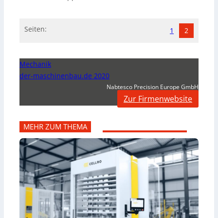
Seiten:
1
2
Mechanik
der-maschinenbau.de 2020
Nabtesco Precision Europe GmbH
Zur Firmenwebsite
MEHR ZUM THEMA