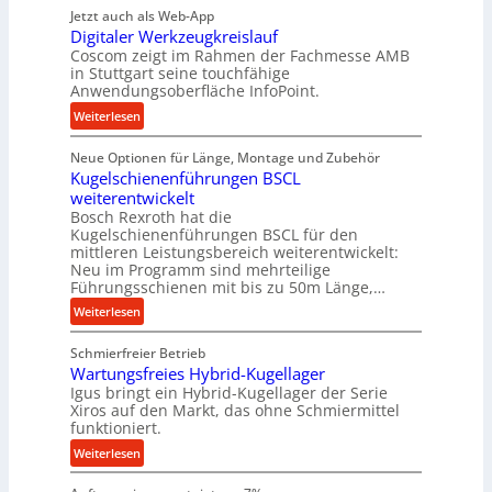
h
Jetzt auch als Web-App
e
Digitaler Werkzeugkreislauf
t
Coscom zeigt im Rahmen der Fachmesse AMB
r
in Stuttgart seine touchfähige
i
Anwendungsoberfläche InfoPoint.
e
:
Weiterlesen
b
D
e
Neue Optionen für Länge, Montage und Zubehör
i
f
Kugelschienenführungen BSCL
g
ü
weiterentwickelt
i
r
Bosch Rexroth hat die
t
r
Kugelschienenführungen BSCL für den
a
mittleren Leistungsbereich weiterentwickelt:
a
l
Neu im Programm sind mehrteilige
u
e
Führungsschienen mit bis zu 50m Länge,…
e
r
:
Weiterlesen
U
W
K
m
e
Schmierfreier Betrieb
u
g
r
Wartungsfreies Hybrid-Kugellager
g
e
k
Igus bringt ein Hybrid-Kugellager der Serie
e
b
z
Xiros auf den Markt, das ohne Schmiermittel
l
u
funktioniert.
e
s
n
u
:
Weiterlesen
c
g
g
W
h
e
k