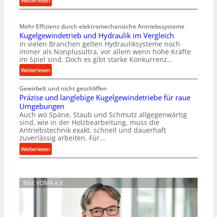
Weiterlesen
s
M
t
e
e
Mehr Effizienz durch elektromechanische Antriebssysteme
h
i
Kugelgewindetrieb und Hydraulik im Vergleich
r
g
In vielen Branchen gelten Hydrauliksysteme noch
A
e
immer als Nonplusultra, vor allem wenn hohe Kräfte
r
r
im Spiel sind. Doch es gibt starke Konkurrenz…
b
t
:
Weiterlesen
e
U
K
i
m
Gewirbelt und nicht geschliffen
u
t
s
Präzise und langlebige Kugelgewindetriebe für raue
g
s
a
Umgebungen
e
l
t
Auch wo Späne, Staub und Schmutz allgegenwärtig
l
o
sind, wie in der Holzbearbeitung, muss die
z
g
s
Antriebstechnik exakt, schnell und dauerhaft
u
e
zuverlässig arbeiten. Für…
e
n
w
,
:
Weiterlesen
d
i
w
P
A
n
e
r
u
d
n
ä
f
e
Bild: VDMA e.V.
i
z
t
t
g
i
r
r
e
s
a
i
r
e
g
e