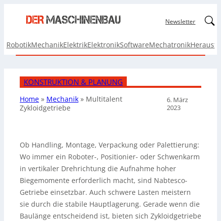
Linked
Newsletter
Robotik
Mechanik
Elektrik
Elektronik
Software
Mechatronik
Herausf
KONSTRUKTION & PLANUNG
Home
»
Mechanik
»
Multitalent
6. März
2023
Zykloidgetriebe
Ob Handling, Montage, Verpackung oder Palettierung:
Wo immer ein Roboter-, Positionier- oder Schwenkarm
in vertikaler Drehrichtung die Aufnahme hoher
Biegemomente erforderlich macht, sind Nabtesco-
Getriebe einsetzbar. Auch schwere Lasten meistern
sie durch die stabile Hauptlagerung. Gerade wenn die
Baulänge entscheidend ist, bieten sich Zykloidgetriebe