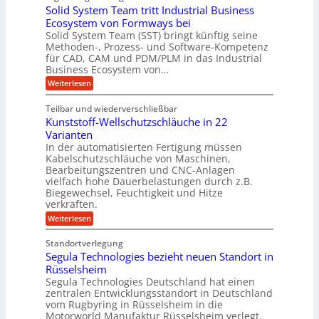
r
t
l
n
Solid System Team tritt Industrial Business
e
i
z
g
l
k
Ecosystem von Formways bei
n
a
k
a
Solid System Team (SST) bringt künftig seine
a
t
m
a
n
Methoden-, Prozess- und Software-Kompetenz
g
A
l
w
a
für CAD, CAM und PDM/PLM in das Industrial
r
s
e
i
b
Business Ecosystem von…
p
W
r
c
e
a
p
:
Weiterlesen
i
c
k
S
ü
t
h
o
e
s
Teilbar und wiederverschließbar
b
s
l
m
l
t
Kunststoff-Wellschutzschläuche in 22
i
e
a
u
t
d
Varianten
r
r
m
S
In der automatisierten Fertigung müssen
k
s
V
y
Kabelschutzschläuche von Maschinen,
t
c
s
o
Bearbeitungszentren und CNC-Anlagen
h
t
r
a
vielfach hohe Dauerbelastungen durch z.B.
e
n
j
Biegewechsel, Feuchtigkeit und Hitze
m
c
T
verkraften.
a
e
e
:
h
Weiterlesen
f
a
K
ü
r
m
u
r
t
Standortverlegung
n
d
r
Segula Technologies bezieht neuen Standort in
s
e
i
t
Rüsselsheim
n
t
s
M
Segula Technologies Deutschland hat einen
t
t
a
I
zentralen Entwicklungsstandort in Deutschland
o
s
n
vom Rugbyring in Rüsselsheim in die
f
c
d
Motorworld Manufaktur Rüsselsheim verlegt.
f