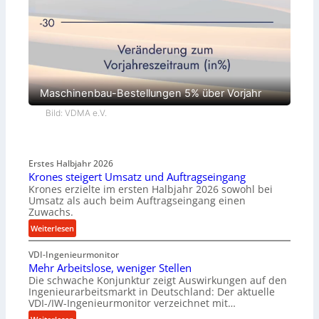
Maschinenbau-Bestellungen 5% über Vorjahr
Bild: VDMA e.V.
Erstes Halbjahr 2026
Krones steigert Umsatz und Auftragseingang
Krones erzielte im ersten Halbjahr 2026 sowohl bei
Umsatz als auch beim Auftragseingang einen
Zuwachs.
:
Weiterlesen
K
VDI-Ingenieurmonitor
r
Mehr Arbeitslose, weniger Stellen
o
Die schwache Konjunktur zeigt Auswirkungen auf den
n
Ingenieurarbeitsmarkt in Deutschland: Der aktuelle
e
VDI-/IW-Ingenieurmonitor verzeichnet mit…
s
: