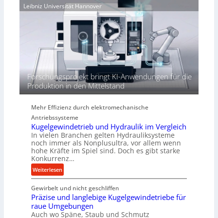
e
Leibniz Universität Hannover
r
j
r
h
a
t
ö
h
h
r
e
n
d
i
Forschungsprojekt bringt KI-Anwendungen für die
e
Produktion in den Mittelstand
P
e
Mehr Effizienz durch elektromechanische
r
Antriebssysteme
f
Kugelgewindetrieb und Hydraulik im Vergleich
o
In vielen Branchen gelten Hydrauliksysteme
r
noch immer als Nonplusultra, vor allem wenn
m
hohe Kräfte im Spiel sind. Doch es gibt starke
a
Konkurrenz…
n
:
Weiterlesen
c
K
e
Gewirbelt und nicht geschliffen
u
b
Präzise und langlebige Kugelgewindetriebe für
g
e
raue Umgebungen
e
i
Auch wo Späne, Staub und Schmutz
l