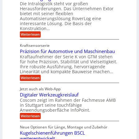
k
r
Die Intralogistik steht vor großen
e
A
i
t
Herausforderungen. Das Unternehmen Extor
K
r
m
bietet mit seiner flexiblen
U
u
b
Automatisierungslösung RoverLog eine
V
m
g
e
interessante Lösung. Die Basis der
e
s
e
Konstruktion…
i
r
a
l
t
:
Weiterlesen
g
t
g
Z
s
l
a
z
e
Kraftsensorserie
l
h
e
u
w
Präzision für Automotive und Maschinenbau
o
n
i
n
s
Kraftaufnehmer der Serie K von GTM stehen
i
s
c
t
d
für hohe Präzision, Stabilität und Vielseitigkeit.
n
e
a
h
Ihre robuste Ausführung, hervorragende
A
d
n
,
Linearität und kompakte Bauweise machen…
u
g
e
w
:
e
Weiterlesen
f
t
e
P
n
t
r
r
g
n
Jetzt auch als Web-App
r
ä
e
i
i
Digitaler Werkzeugkreislauf
z
t
a
e
g
i
r
Coscom zeigt im Rahmen der Fachmesse AMB
g
b
s
i
in Stuttgart seine touchfähige
e
s
i
e
e
Anwendungsoberfläche InfoPoint.
r
o
b
e
f
:
Weiterlesen
S
n
e
i
D
f
ü
f
t
i
ü
ü
n
Neue Optionen für Länge, Montage und Zubehör
r
e
g
r
r
g
Kugelschienenführungen BSCL
r
i
A
l
p
a
t
weiterentwickelt
u
r
a