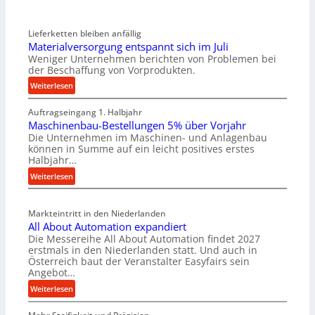
Lieferketten bleiben anfällig
Materialversorgung entspannt sich im Juli
Weniger Unternehmen berichten von Problemen bei
der Beschaffung von Vorprodukten.
:
Weiterlesen
M
Auftragseingang 1. Halbjahr
a
Maschinenbau-Bestellungen 5% über Vorjahr
t
Die Unternehmen im Maschinen- und Anlagenbau
e
können in Summe auf ein leicht positives erstes
r
Halbjahr…
i
:
Weiterlesen
a
M
l
a
v
Markteintritt in den Niederlanden
s
e
All About Automation expandiert
c
r
Die Messereihe All About Automation findet 2027
h
s
erstmals in den Niederlanden statt. Und auch in
i
o
Österreich baut der Veranstalter Easyfairs sein
n
Angebot…
r
e
g
:
Weiterlesen
n
u
A
b
n
l