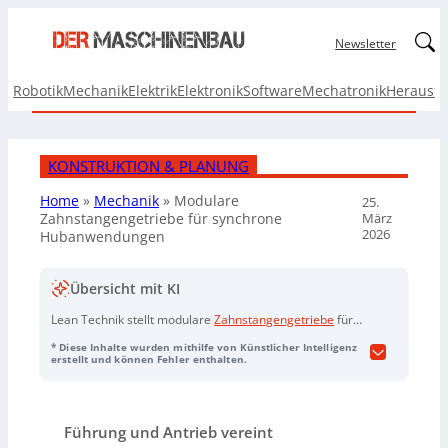
Linked
Newsletter
Robotik
Mechanik
Elektrik
Elektronik
Software
Mechatronik
Herausf
KONSTRUKTION & PLANUNG
Home
»
Mechanik
»
Modulare
25.
März
Zahnstangengetriebe für synchrone
2026
Hubanwendungen
Übersicht mit KI
Lean Technik stellt modulare
Zahnstangengetriebe
für
synchrone Hubanwendungen vor, bei denen Führung
* Diese Inhalte wurden mithilfe von Künstlicher Intelligenz
und Antrieb in einer Komponente vereint sind (
Lifgo
mit
erstellt und können Fehler enthalten.
vierfacher Rollenführung). Dadurch sind seit 1996 sehr
hohe Genauigkeit (bis 0,05 mm) und
Wiederholgenauigkeit (0,02–0,1 mm) bei gleichzeitig
Führung und Antrieb vereint
kompaktem Aufbau ohne externe Führung möglich. Je