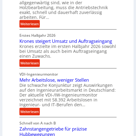
m
allgegenwärtig sind, wie in der
g
Holzbearbeitung, muss die Antriebstechnik
D
e
exakt, schnell und dauerhaft zuverlässig
r
w
arbeiten. Für…
ü
i
:
Weiterlesen
c
n
P
k
d
Erstes Halbjahr 2026
r
p
e
Krones steigert Umsatz und Auftragseingang
ä
r
t
Krones erzielte im ersten Halbjahr 2026 sowohl
z
o
r
bei Umsatz als auch beim Auftragseingang
i
z
einen Zuwachs.
i
s
e
e
:
Weiterlesen
e
s
b
K
u
s
u
VDI-Ingenieurmonitor
r
n
n
Mehr Arbeitslose, weniger Stellen
o
d
Die schwache Konjunktur zeigt Auswirkungen
d
n
l
auf den Ingenieurarbeitsmarkt in Deutschland:
H
e
a
Der aktuelle VDI-/IW-Ingenieurmonitor
y
s
n
verzeichnet mit 58.392 Arbeitslosen in
d
s
Ingenieur- und IT-Berufen den…
g
r
t
l
:
Weiterlesen
a
e
e
M
u
i
b
Schnell von A nach B
e
l
g
i
Zahnstangengetriebe für präzise
h
i
e
g
Hubbewegungen
r