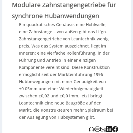
nach Baugröße erreichen
Lifgo-Getriebe
Hubkräfte von
Modulare Zahnstangengetriebe für
2.000 bis 25.000 N und Geschwindigkeiten bis 3 m/s; für
Anwendungen mit vorhandener externer Führung gibt
synchrone Hubanwendungen
es die Baureihe
Lean SL
(800–25.000 N, bis 0,6 m/s),
zudem Varianten für Greif-/Zentrierbewegungen sowie
Ein quadratisches Gehäuse, eine Hohlwelle,
lange Hübe. Zentrales Merkmal beider Serien ist die
eine Zahnstange – von außen gibt das Lifgo-
Modulbauweise mit identischen Gehäuseabmessungen
Zahnstangengetriebe von Leantechnik wenig
über alle Größen, wodurch sich Getriebe flexibel
preis. Was das System auszeichnet, liegt im
kombinieren lassen – bis hin zu mehrachsigen
Synchronhubsystemen
. Neu ist die
Baugröße 5.2
für
Inneren: eine vierfache Rollenführung, in der
Lifgo
und
Lean SL
: Sie ist bis 1.030 kg ausgelegt und
Führung und Antrieb in einer einzigen
schließt die Lücke zwischen 5.1 (ca. 400 kg) und 5.3 (ca.
Komponente vereint sind. Diese Konstruktion
1.600 kg); zugleich sollen im Bereich bis 1.000 kg
ermöglicht seit der Markteinführung 1996
Fertigungskosten sinken. Anwendungsbeispiele reichen
von präzisen
Positioniersystemen
(u. a.
Hubbewegungen mit einer Genauigkeit von
Formel‑1‑Messtechnik mit Positionierfehler < 100 µm)
±0,05mm und einer Wiederholgenauigkeit
über Metallverarbeitung (Hubtisch im 6‑Sekunden‑Takt)
zwischen ±0,02 und ±0,01mm. Jetzt bringt
bis zur Intralogistik (Hochregallager mit exakter
Leantechnik eine neue Baugröße auf den
Verriegelungsposition) und Lebensmittelindustrie (hohe
Taktzahlen bei Mehlstaub/Öl, geschützt durch
Markt, die Konstrukteuren mehr Spielraum bei
geschlossenes Gehäuse). Die Getriebe sind einzeln
der Auslegung von Hubsystemen gibt.
oder als komplett ausgelegte, einsatzfertige
Hub- und
Positioniersysteme
inklusive Antrieb, Stahlbau und
Steuerung erhältlich.