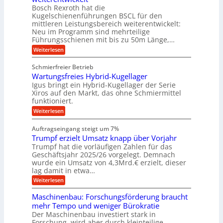
l
a
t
ä
n
Bosch Rexroth hat die
u
e
l
o
z
Kugelschienenführungen BSCL für den
g
e
e
m
i
n
mittleren Leistungsbereich weiterentwickelt:
r
o
s
U
Neu im Programm sind mehrteilige
W
t
e
m
Führungsschienen mit bis zu 50m Länge,…
e
i
H
r
g
v
u
:
Weiterlesen
k
e
b
K
e
z
u
b
u
b
Schmierfreier Betrieb
e
n
e
g
u
u
d
Wartungsfreies Hybrid-Kugellager
w
e
g
M
e
l
Igus bringt ein Hybrid-Kugellager der Serie
n
k
a
g
s
Xiros auf den Markt, das ohne Schmiermittel
g
r
s
u
c
funktioniert.
e
c
e
n
h
i
h
:
g
Weiterlesen
i
n
s
i
W
e
e
l
n
a
n
n
Auftragseingang steigt um 7%
a
e
r
e
u
Trumpf erzielt Umsatz knapp über Vorjahr
n
t
n
f
b
u
Trumpf hat die vorläufigen Zahlen für das
f
a
n
ü
Geschäftsjahr 2025/26 vorgelegt. Demnach
u
g
h
wurde ein Umsatz von 4,3Mrd.€ erzielt, dieser
s
r
lag damit in etwa…
f
u
:
r
Weiterlesen
n
T
e
g
r
i
e
Maschinenbau: Forschungsförderung braucht
u
e
n
mehr Tempo und weniger Bürokratie
m
s
B
Der Maschinenbau investiert stark in
p
H
S
Forschung, wird aber durch kleinteilige
f
y