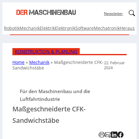
Linked
Newsletter
Robotik
Mechanik
Elektrik
Elektronik
Software
Mechatronik
Herausf
KONSTRUKTION & PLANUNG
Home
»
Mechanik
»
Maßgeschneiderte CFK-
22. Februar
2024
Sandwichstäbe
Für den Maschinenbau und die
Luftfahrtindustrie
Maßgeschneiderte CFK-
Sandwichstäbe