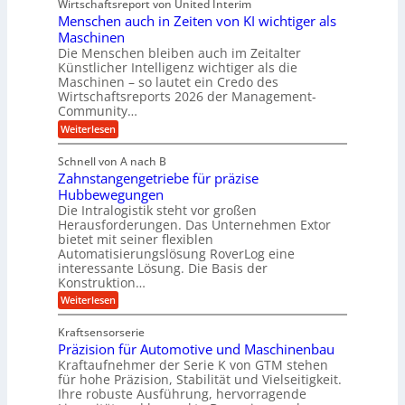
u
Wirtschaftsreport von United Interim
r
n
n
n
Menschen auch in Zeiten von KI wichtiger als
o
d
d
Maschinen
n
l
Die Menschen bleiben auch im Zeitalter
H
e
a
Künstlicher Intelligenz wichtiger als die
y
s
n
Maschinen – so lautet ein Credo des
d
s
g
Wirtschaftsreports 2026 der Management-
r
t
Community…
l
a
e
:
e
Weiterlesen
u
M
i
b
e
l
g
Schnell von A nach B
i
n
i
e
Zahnstangengetriebe für präzise
s
g
k
c
r
Hubbewegungen
e
h
i
Die Intralogistik steht vor großen
t
K
e
Herausforderungen. Das Unternehmen Extor
m
U
n
u
bietet mit seiner flexiblen
V
a
m
g
Automatisierungslösung RoverLog eine
u
e
s
e
interessante Lösung. Die Basis der
c
r
a
h
Konstruktion…
l
i
g
t
:
g
Weiterlesen
n
l
Z
z
e
Z
a
e
u
e
Kraftsensorserie
w
h
i
i
n
Präzision für Automotive und Maschinenbau
n
i
t
c
s
Kraftaufnehmer der Serie K von GTM stehen
d
e
n
t
für hohe Präzision, Stabilität und Vielseitigkeit.
h
n
A
d
a
Ihre robuste Ausführung, hervorragende
v
u
n
e