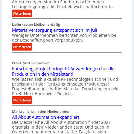
Anforderungen sind im Sondermaschinenbau
Lösungen gefragt, die flexibel, wirtschaftlich und…
:
Weiterlesen
R
Lieferketten bleiben anfällig
o
Materialversorgung entspannt sich im Juli
l
Weniger Unternehmen berichten von Problemen bei
l
der Beschaffung von Vorprodukten.
e
:
Weiterlesen
n
M
f
a
ü
ProKI-Next-Hannover
t
h
Forschungsprojekt bringt KI-Anwendungen für die
e
r
Produktion in den Mittelstand
r
u
Wie lassen sich aktuelle KI-Technologien schnell und
i
n
praxisnah in der Fertigung einsetzen? Mit dieser
a
g
Fragestellung beschäftigt sich das Forschungsprojekt
l
e
ProKI-Next-Hannover. Ziel ist…
v
n
:
Weiterlesen
e
e
F
r
r
Markteintritt in den Niederlanden
o
s
h
All About Automation expandiert
r
o
ö
Die Messereihe All About Automation findet 2027
s
r
erstmals in den Niederlanden statt. Und auch in
h
c
Österreich baut der Veranstalter Easyfairs sein
g
e
h