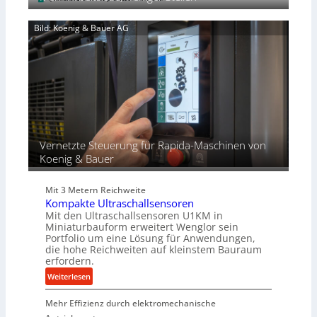
a
k
e
n
p
n
d
Bild: Koenig & Bauer AG
r
d
i
o
u
e
z
n
r
e
g
t
s
e
s
n
f
ü
r
Vernetzte Steuerung für Rapida-Maschinen von
d
Koenig & Bauer
i
e
Mit 3 Metern Reichweite
P
Kompakte Ultraschallsensoren
r
Mit den Ultraschallsensoren U1KM in
o
Miniaturbauform erweitert Wenglor sein
d
Portfolio um eine Lösung für Anwendungen,
u
die hohe Reichweiten auf kleinstem Bauraum
erfordern.
k
t
:
Weiterlesen
i
K
o
Mehr Effizienz durch elektromechanische
o
n
m