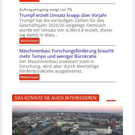
s
i
W
e
e
l
n
a
n
n
Auftragseingang steigt um 7%
a
e
r
e
u
Trumpf erzielt Umsatz knapp über Vorjahr
n
t
n
f
b
u
Trumpf hat die vorläufigen Zahlen für das
f
a
n
ü
Geschäftsjahr 2025/26 vorgelegt. Demnach
u
g
h
wurde ein Umsatz von 4,3Mrd.€ erzielt, dieser
s
r
lag damit in etwa…
f
u
:
r
Weiterlesen
n
T
e
g
r
i
e
Maschinenbau: Forschungsförderung braucht
u
e
n
mehr Tempo und weniger Bürokratie
m
s
B
Der Maschinenbau investiert stark in
p
H
S
Forschung, wird aber durch kleinteilige
f
y
C
e
b
Förderbürokratie ausgebremst.
L
r
r
w
:
Weiterlesen
z
i
e
M
i
d
i
a
e
-
t
s
l
K
e
c
t
u
r
DAS KÖNNTE SIE AUCH INTERESSIEREN
h
U
g
e
i
m
e
n
n
s
l
t
e
a
l
w
n
t
a
i
b
z
g
c
a
k
e
k
u
n
r
e
:
a
l