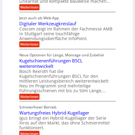
o
Linearität und kompakte Bauweise machen…
g
f
n
t
:
e
Weiterlesen
K
t
r
P
n
I
r
r
g
i
w
Jetzt auch als Web-App
ä
e
a
i
e
Digitaler Werkzeugkreislauf
z
t
c
g
i
b
r
Coscom zeigt im Rahmen der Fachmesse AMB
h
s
i
s
in Stuttgart seine touchfähige
e
t
i
e
Anwendungsoberfläche InfoPoint.
e
i
f
o
b
g
i
:
Weiterlesen
n
e
ü
e
D
f
f
n
r
r
i
ü
ü
Neue Optionen für Länge, Montage und Zubehör
g
a
g
r
r
r
l
Kugelschienenführungen BSCL
i
a
A
p
a
s
t
weiterentwickelt
u
r
n
M
u
a
t
ä
Bosch Rexroth hat die
a
g
l
e
o
z
Kugelschienenführungen BSCL für den
s
e
m
i
U
mittleren Leistungsbereich weiterentwickelt:
c
r
o
s
h
Neu im Programm sind mehrteilige
m
W
t
e
i
Führungsschienen mit bis zu 50m Länge,…
e
g
i
H
n
r
v
u
:
Weiterlesen
e
e
k
e
b
K
n
b
z
u
b
u
Schmierfreier Betrieb
e
n
u
e
g
u
d
Wartungsfreies Hybrid-Kugellager
w
e
n
g
M
e
l
Igus bringt ein Hybrid-Kugellager der Serie
g
k
a
g
s
Xiros auf den Markt, das ohne Schmiermittel
r
s
u
e
c
funktioniert.
e
c
n
h
n
i
h
:
g
Weiterlesen
i