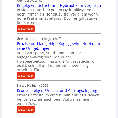
Antriebssysteme
i
p
Kugelgewindetrieb und Hydraulik im Vergleich
n
In vielen Branchen gelten Hydrauliksysteme
a
noch immer als Nonplusultra, vor allem wenn
d
k
hohe Kräfte im Spiel sind. Doch es gibt starke
e
t
Konkurrenz…
n
e
:
Weiterlesen
M
U
K
i
l
Gewirbelt und nicht geschliffen
u
t
t
Präzise und langlebige Kugelgewindetriebe für
g
t
r
raue Umgebungen
e
e
a
Auch wo Späne, Staub und Schmutz
l
l
s
allgegenwärtig sind, wie in der
g
s
c
Holzbearbeitung, muss die Antriebstechnik
e
t
h
exakt, schnell und dauerhaft zuverlässig
w
arbeiten. Für…
a
a
i
n
l
:
Weiterlesen
n
d
l
P
d
s
Erstes Halbjahr 2026
r
e
e
Krones steigert Umsatz und Auftragseingang
ä
t
Krones erzielte im ersten Halbjahr 2026 sowohl
n
z
r
bei Umsatz als auch beim Auftragseingang
s
i
einen Zuwachs.
i
o
s
e
:
Weiterlesen
r
e
b
K
e
u