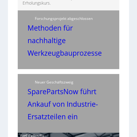
Erholungskurs.
Forschungsprojekt abgeschlossen
Methoden für
nachhaltige
Werkzeugbauprozesse
Neuer Geschäftszweig
SparePartsNow führt
Ankauf von Industrie-
Ersatzteilen ein
Bild: Cellro BV