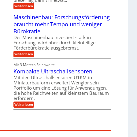
e
e
i
:
Weiterlesen
n
e
T
B
s
r
Maschinenbau: Forschungsförderung
S
H
u
C
y
braucht mehr Tempo und weniger
m
L
b
p
w
Bürokratie
r
f
e
i
e
Der Maschinenbau investiert stark in
i
d
r
t
Forschung, wird aber durch kleinteilige
-
z
e
Förderbürokratie ausgebremst.
K
i
r
u
e
:
Weiterlesen
e
g
l
M
n
e
t
a
t
Mit 3 Metern Reichweite
l
U
s
w
l
m
Kompakte Ultraschallsensoren
c
i
a
s
h
c
Mit den Ultraschallsensoren U1KM in
g
a
i
k
e
Miniaturbauform erweitert Wenglor sein
t
n
e
r
z
Portfolio um eine Lösung für Anwendungen,
e
l
k
n
die hohe Reichweiten auf kleinstem Bauraum
t
n
b
erfordern.
a
a
:
p
Weiterlesen
u
K
p
:
o
ü
F
m
b
o
p
e
r
a
r
s
k
V
c
t
o
h