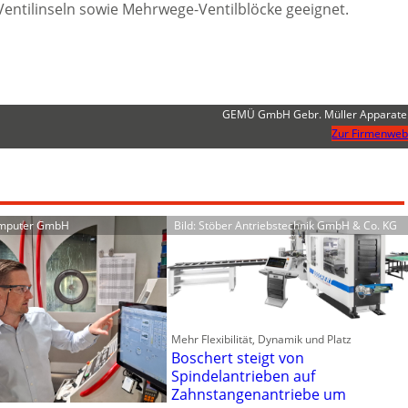
Ventilinseln sowie Mehrwege-Ventilblöcke geeignet.
GEMÜ GmbH Gebr. Müller Apparat
Zur Firmenweb
omputer GmbH
Bild: Stöber Antriebstechnik GmbH & Co. KG
Mehr Flexibilität, Dynamik und Platz
Boschert steigt von
Spindelantrieben auf
Zahnstangenantriebe um