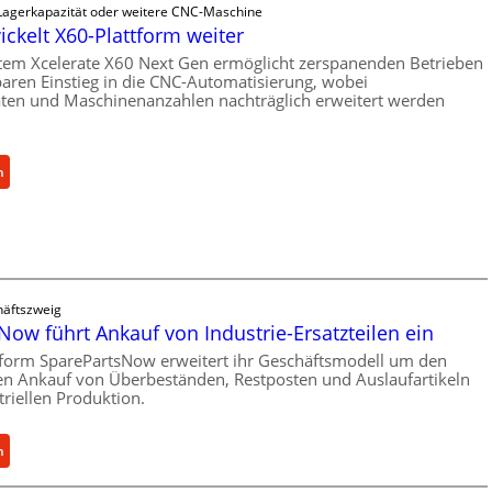
s
 Lagerkapazität oder weitere CNC-Maschine
c
ickelt X60-Plattform weiter
h
tem Xcelerate X60 Next Gen ermöglicht zerspanenden Betrieben
e
baren Einstieg in die CNC-Automatisierung, wobei
r
äten und Maschinenanzahlen nachträglich erweitert werden
Ü
b
e
:
n
r
C
l
e
a
l
s
l
t
r
s
o
äftszweig
c
Now führt Ankauf von Industrie-Ersatzteilen ein
e
h
n
tform SparePartsNow erweitert ihr Geschäftsmodell um den
u
len Ankauf von Überbeständen, Restposten und Auslaufartikeln
t
t
triellen Produktion.
w
z
i
f
c
:
n
ü
k
S
r