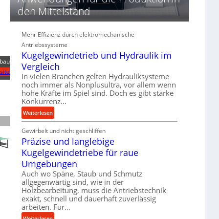
d
den Mittelstand
i
e
P
Mehr Effizienz durch elektromechanische
e
Antriebssysteme
r
Kugelgewindetrieb und Hydraulik im
f
ebau
Vergleich
o
site
In vielen Branchen gelten Hydrauliksysteme
r
noch immer als Nonplusultra, vor allem wenn
m
hohe Kräfte im Spiel sind. Doch es gibt starke
a
Konkurrenz…
n
:
Weiterlesen
c
K
e
Gewirbelt und nicht geschliffen
u
b
Präzise und langlebige
g
e
e
Kugelgewindetriebe für raue
i
l
m
Umgebungen
g
D
Auch wo Späne, Staub und Schmutz
e
r
allgegenwärtig sind, wie in der
w
ü
Holzbearbeitung, muss die Antriebstechnik
i
c
exakt, schnell und dauerhaft zuverlässig
n
arbeiten. Für…
k
d
p
:
Weiterlesen