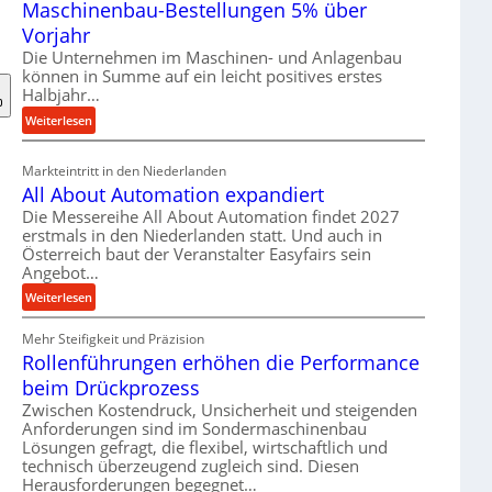
Maschinenbau-Bestellungen 5% über
t
e
Vorjahr
r
Die Unternehmen im Maschinen- und Anlagenbau
i
können in Summe auf ein leicht positives erstes
a
Halbjahr…
l
:
Weiterlesen
v
M
e
a
Markteintritt in den Niederlanden
r
s
All About Automation expandiert
s
c
Die Messereihe All About Automation findet 2027
o
h
erstmals in den Niederlanden statt. Und auch in
r
i
Österreich baut der Veranstalter Easyfairs sein
g
n
Angebot…
u
e
:
Weiterlesen
n
n
A
g
b
Mehr Steifigkeit und Präzision
l
e
a
Rollenführungen erhöhen die Performance
l
n
u
A
t
beim Drückprozess
-
b
s
Zwischen Kostendruck, Unsicherheit und steigenden
B
o
p
Anforderungen sind im Sondermaschinenbau
e
u
Lösungen gefragt, die flexibel, wirtschaftlich und
a
s
technisch überzeugend zugleich sind. Diesen
t
n
t
Herausforderungen begegnet…
A
n