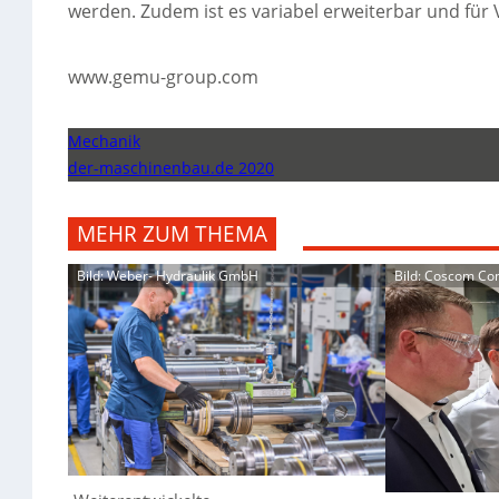
werden. Zudem ist es variabel erweiterbar und für 
www.gemu-group.com
Mechanik
der-maschinenbau.de 2020
MEHR ZUM THEMA
Bild: Weber- Hydraulik GmbH
Bild: Coscom C