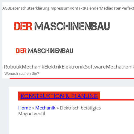
AGB
Datenschutzerklärung
Impressum
Kontakt
Kalender
Mediadaten
Perfek
Robotik
Mechanik
Elektrik
Elektronik
Software
Mechatroni
Search
KONSTRUKTION & PLANUNG
Home
»
Mechanik
»
Elektrisch betätigtes
Magnetventil