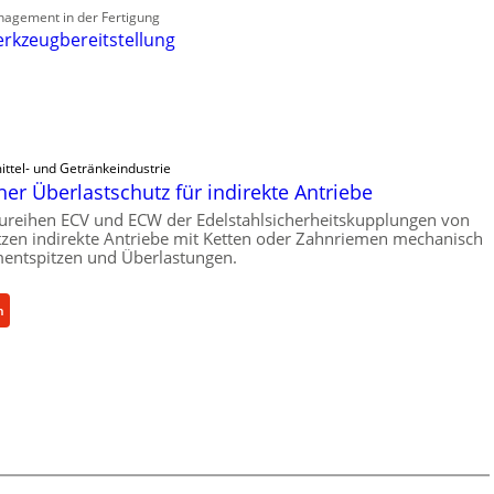
nagement in der Fertigung
rkzeugbereitstellung
ttel- und Getränkeindustrie
er Überlastschutz für indirekte Antriebe
ureihen ECV und ECW der Edelstahlsicherheitskupplungen von
zen indirekte Antriebe mit Ketten oder Zahnriemen mechanisch
ntspitzen und Überlastungen.
:
n
M
e
c
h
a
n
i