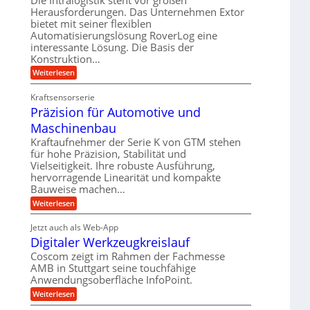
e
r
m
Herausforderungen. Das Unternehmen Extor
l
l
b
bietet mit seiner flexiblen
s
e
g
Automatisierungslösung RoverLog eine
e
a
i
e
interessante Lösung. Die Basis der
i
t
c
w
Konstruktion…
t
z
h
i
:
Weiterlesen
s
u
Z
n
l
n
a
d
Kraftsensorserie
o
h
d
Präzision für Automotive und
e
n
s
A
s
t
Maschinenbau
e
u
t
r
,
a
Kraftaufnehmer der Serie K von GTM stehen
f
i
n
w
für hohe Präzision, Stabilität und
t
g
e
Vielseitigkeit. Ihre robuste Ausführung,
e
r
e
b
hervorragende Linearität und kompakte
n
n
a
Bauweise machen…
e
g
i
g
e
f
:
Weiterlesen
g
s
t
P
ü
r
e
e
r
i
Jetzt auch als Web-App
r
r
ä
i
e
Digitaler Werkzeugkreislauf
r
z
S
n
b
i
a
Coscom zeigt im Rahmen der Fachmesse
e
t
g
s
f
AMB in Stuttgart seine touchfähige
u
i
e
a
ü
Anwendungsoberfläche InfoPoint.
o
e
l
r
n
n
:
U
Weiterlesen
p
l
g
f
D
r
m
ü
e