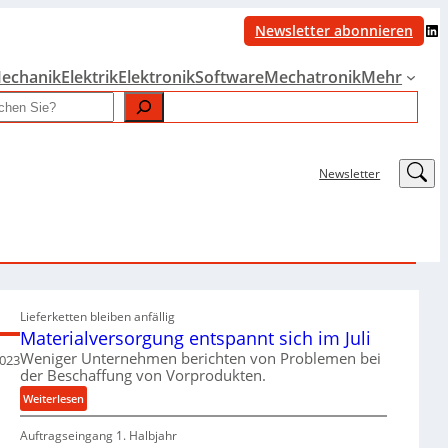
LinkedIn
Newsletter abonnieren
echanik
Elektrik
Elektronik
Software
Mechatronik
Mehr
LinkedIn
Newsletter
Lieferketten bleiben anfällig
Materialversorgung entspannt sich im Juli
Weniger Unternehmen berichten von Problemen bei
2023
der Beschaffung von Vorprodukten.
:
Weiterlesen
M
Auftragseingang 1. Halbjahr
a