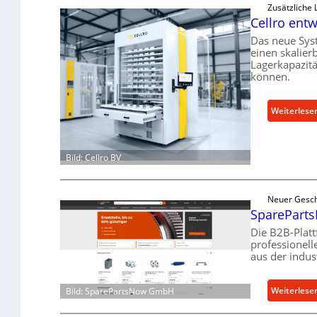
Zusätzliche
Cellro entw
Das neue Sys
einen skalier
Lagerkapazit
können.
Weiterlese
Bild: Cellro BV
Neuer Gesch
SpareParts
Die B2B-Plat
professionel
aus der indus
Weiterlese
Bild: SparePartsNow GmbH