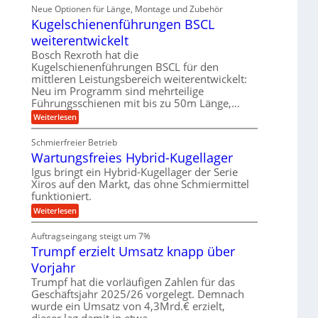
i
ä
Neue Optionen für Länge, Montage und Zubehör
r
g
g
n
z
A
Kugelschienenführungen BSCL
i
e
i
u
t
s
b
weiterentwickelt
t
a
e
o
u
l
Bosch Rexroth hat die
H
m
e
n
u
Kugelschienenführungen BSCL für den
o
r
b
mittleren Leistungsbereich weiterentwickelt:
g
t
W
b
i
Neu im Programm sind mehrteilige
e
e
e
v
Führungsschienen mit bis zu 50m Länge,…
r
w
n
e
k
e
:
Weiterlesen
u
z
g
K
n
e
u
u
d
u
Schmierfreier Betrieb
n
g
M
g
g
Wartungsfreies Hybrid-Kugellager
e
a
k
e
l
s
Igus bringt ein Hybrid-Kugellager der Serie
r
n
s
c
e
Xiros auf den Markt, das ohne Schmiermittel
c
h
i
funktioniert.
h
i
s
i
n
:
Weiterlesen
l
e
e
W
a
n
n
a
u
Auftragseingang steigt um 7%
e
b
r
f
n
a
Trumpf erzielt Umsatz knapp über
t
f
u
u
Vorjahr
ü
n
h
g
Trumpf hat die vorläufigen Zahlen für das
r
s
Geschäftsjahr 2025/26 vorgelegt. Demnach
u
f
wurde ein Umsatz von 4,3Mrd.€ erzielt,
n
r
g
dieser lag damit in etwa…