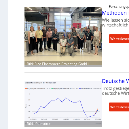
Forschungsp
Methoden f
Wie lassen si
wirtschaftlic
Weiterlese
Bild: Rico Elastomere Projecting GmbH
Deutsche Wi
Trotz gestiege
deutsche Wirt
Weiterlese
Bild: Ifo Institut