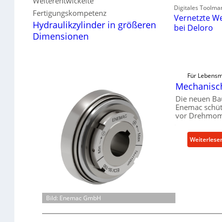
Weiterentwickelte
Digitales Toolma
Fertigungskompetenz
Vernetzte We
Hydraulikzylinder in größeren
bei Deloro
Dimensionen
Für Lebensmi
Mechanisch
Die neuen Ba
Enemac schüt
vor Drehmome
Weiterlese
Bild: Enemac GmbH