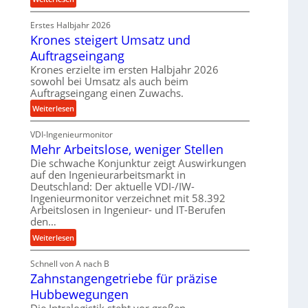
e
r
P
t
o
Erstes Halbjahr 2026
r
r
z
Krones steigert Umsatz und
ä
i
e
z
Auftragseingang
e
s
i
Krones erzielte im ersten Halbjahr 2026
b
s
s
sowohl bei Umsatz als auch beim
u
e
Auftragseingang einen Zuwachs.
n
u
:
Weiterlesen
d
n
K
H
d
VDI-Ingenieurmonitor
r
y
l
Mehr Arbeitslose, weniger Stellen
o
d
a
n
Die schwache Konjunktur zeigt Auswirkungen
r
n
auf den Ingenieurarbeitsmarkt in
e
a
g
Deutschland: Der aktuelle VDI-/IW-
s
u
l
Ingenieurmonitor verzeichnet mit 58.392
s
l
e
Arbeitslosen in Ingenieur- und IT-Berufen
t
i
den…
b
e
k
i
:
Weiterlesen
i
i
g
M
g
m
e
Schnell von A nach B
e
e
V
K
Zahnstangengetriebe für präzise
h
r
e
u
r
t
Hubbewegungen
r
g
A
U
Die Intralogistik steht vor großen
g