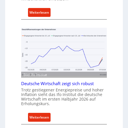
n
k
:
Weiterlesen
a
M
u
e
f
t
v
h
o
o
n
d
I
e
n
n
d
f
u
ü
Bild: Ifo Institut
s
r
t
Deutsche Wirtschaft zeigt sich robust
n
r
Trotz gestiegener Energiepreise und hoher
a
Inflation sieht das Ifo Institut die deutsche
i
c
Wirtschaft im ersten Halbjahr 2026 auf
e
h
Erholungskurs.
-
h
E
a
:
Weiterlesen
r
l
D
s
t