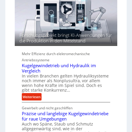
a
t
h
h
ö
r
h
e
n
d
Forschungsprojekt bringt KI-Anwendungen für
i
die Produktion in den Mittelstand
e
P
Mehr Effizienz durch elektromechanische
e
Antriebssysteme
r
Kugelgewindetrieb und Hydraulik im
f
Vergleich
o
In vielen Branchen gelten Hydrauliksysteme
r
noch immer als Nonplusultra, vor allem
m
wenn hohe Kräfte im Spiel sind. Doch es
a
gibt starke Konkurrenz…
n
:
Weiterlesen
c
K
e
Gewirbelt und nicht geschliffen
u
b
Präzise und langlebige Kugelgewindetriebe
g
e
für raue Umgebungen
e
i
Auch wo Späne, Staub und Schmutz
l
allgegenwärtig sind, wie in der
m
g