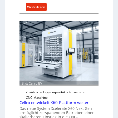
:
Weiterlesen
M
e
c
h
a
n
i
s
c
h
e
r
Ü
Bild: Cellro BV
b
e
Zusätzliche Lagerkapazität oder weitere
r
CNC-Maschine
l
Cellro entwickelt X60-Plattform weiter
a
Das neue System Xcelerate X60 Next Gen
s
ermöglicht zerspanenden Betrieben einen
skalierbaren Einstieg in die CNC-
t