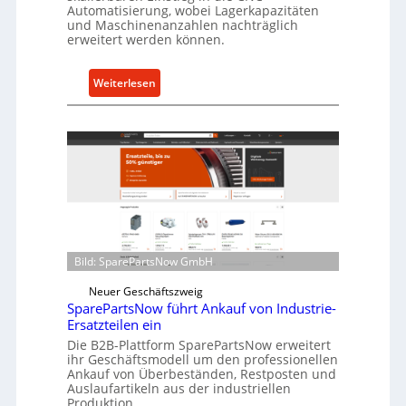
Automatisierung, wobei Lagerkapazitäten
s
und Maschinenanzahlen nachträglich
c
erweitert werden können.
h
u
:
Weiterlesen
t
C
z
e
f
l
ü
l
r
r
i
o
n
e
d
n
i
t
Bild: SparePartsNow GmbH
r
w
e
i
Neuer Geschäftszweig
k
SparePartsNow führt Ankauf von Industrie-
c
t
Ersatzteilen ein
k
e
Die B2B-Plattform SparePartsNow erweitert
e
ihr Geschäftsmodell um den professionellen
A
l
Ankauf von Überbeständen, Restposten und
n
t
Auslaufartikeln aus der industriellen
t
Produktion.
X