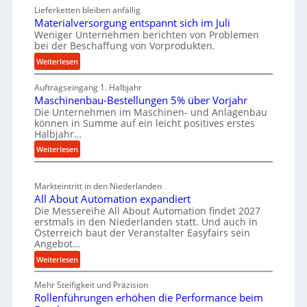
e
a
i
Lieferketten bleiben anfällig
u
t
Materialversorgung entspannt sich im Juli
g
t
Weniger Unternehmen berichten von Problemen
z
e
bei der Beschaffung von Vorprodukten.
s
t
W
c
:
Weiterlesen
e
e
M
h
i
r
Auftragseingang 1. Halbjahr
a
e
l
k
Maschinenbau-Bestellungen 5% über Vorjahr
t
W
e
z
Die Unternehmen im Maschinen- und Anlagenbau
e
i
n
können in Summe auf ein leicht positives erstes
e
r
r
Halbjahr…
e
i
u
t
:
Weiterlesen
i
a
g
s
M
n
l
b
a
c
v
a
Markteintritt in den Niederlanden
s
h
e
u
All About Automation expandiert
c
a
r
Die Messereihe All About Automation findet 2027
p
h
s
f
erstmals in den Niederlanden statt. Und auch in
r
i
o
Österreich baut der Veranstalter Easyfairs sein
t
o
n
Angebot…
r
z
e
z
g
:
Weiterlesen
e
n
e
u
A
i
b
n
s
Mehr Steifigkeit und Präzision
l
g
a
g
Rollenführungen erhöhen die Performance beim
s
l
t
u