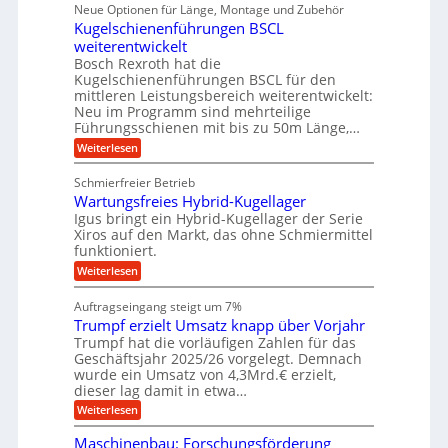
i
ü
Neue Optionen für Länge, Montage und Zubehör
n
r
g
l
e
r
ä
Kugelschienenführungen BSCL
i
g
A
e
U
z
t
weiterentwickelt
u
i
n
m
a
t
Bosch Rexroth hat die
s
l
o
g
Kugelschienenführungen BSCL für den
e
e
m
e
mittleren Leistungsbereich weiterentwickelt:
H
r
o
Neu im Programm sind mehrteilige
u
b
W
t
b
Führungsschienen mit bis zu 50m Länge,…
e
i
u
b
r
v
:
Weiterlesen
n
e
k
e
K
w
z
g
u
u
e
Schmierfreier Betrieb
e
n
e
g
g
u
d
Wartungsfreies Hybrid-Kugellager
e
n
u
g
M
l
Igus bringt ein Hybrid-Kugellager der Serie
n
k
a
s
Xiros auf den Markt, das ohne Schmiermittel
g
r
s
c
funktioniert.
e
e
c
h
n
i
h
:
Weiterlesen
i
s
i
W
e
l
n
a
n
Auftragseingang steigt um 7%
a
e
r
e
u
Trumpf erzielt Umsatz knapp über Vorjahr
n
t
n
f
b
u
Trumpf hat die vorläufigen Zahlen für das
f
a
n
ü
Geschäftsjahr 2025/26 vorgelegt. Demnach
u
g
h
wurde ein Umsatz von 4,3Mrd.€ erzielt,
s
r
dieser lag damit in etwa…
f
u
:
r
Weiterlesen
n
T
e
g
r
i
e
Maschinenbau: Forschungsförderung