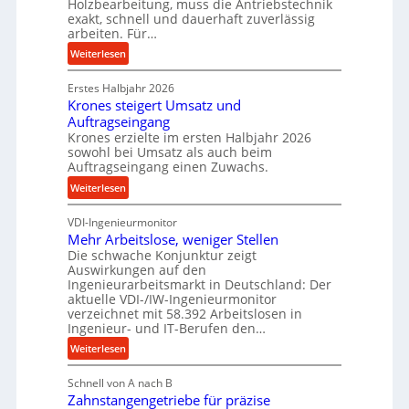
Holzbearbeitung, muss die Antriebstechnik
D
e
exakt, schnell und dauerhaft zuverlässig
r
w
arbeiten. Für…
ü
i
:
Weiterlesen
c
n
P
k
d
Erstes Halbjahr 2026
r
p
e
Krones steigert Umsatz und
ä
r
t
Auftragseingang
z
o
r
Krones erzielte im ersten Halbjahr 2026
i
z
i
sowohl bei Umsatz als auch beim
s
e
Auftragseingang einen Zuwachs.
e
e
s
b
:
Weiterlesen
u
s
u
K
n
n
VDI-Ingenieurmonitor
r
d
d
Mehr Arbeitslose, weniger Stellen
o
l
Die schwache Konjunktur zeigt
H
n
a
Auswirkungen auf den
y
e
n
Ingenieurarbeitsmarkt in Deutschland: Der
d
s
g
aktuelle VDI-/IW-Ingenieurmonitor
r
s
verzeichnet mit 58.392 Arbeitslosen in
l
a
t
Ingenieur- und IT-Berufen den…
e
u
e
:
b
Weiterlesen
l
i
M
i
i
g
Schnell von A nach B
e
g
k
e
Zahnstangengetriebe für präzise
h
e