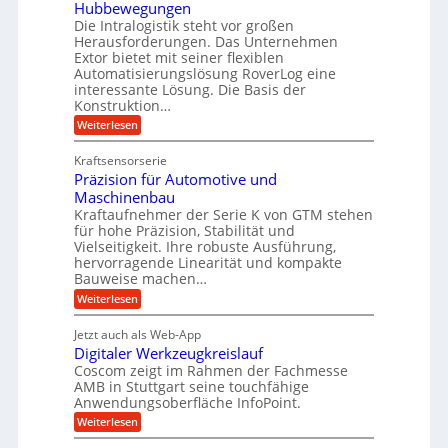
i
r
Hubbewegungen
r
K
m
t
Die Intralogistik steht vor großen
A
u
Herausforderungen. Das Unternehmen
V
U
r
g
Extor bietet mit seiner flexiblen
e
m
b
e
Automatisierungslösung RoverLog eine
r
s
e
l
interessante Lösung. Die Basis der
g
a
Konstruktion…
i
g
l
t
t
e
:
Weiterlesen
e
z
Z
s
w
a
i
u
Kraftsensorserie
l
i
h
c
n
Präzision für Automotive und
o
n
n
h
d
s
Maschinenbau
s
d
t
A
Kraftaufnehmer der Serie K von GTM stehen
e
e
a
für hohe Präzision, Stabilität und
u
n
,
t
Vielseitigkeit. Ihre robuste Ausführung,
g
f
w
r
hervorragende Linearität und kompakte
e
t
e
i
Bauweise machen…
n
r
g
n
e
:
Weiterlesen
e
a
P
i
b
t
r
g
g
e
Jetzt auch als Web-App
r
ä
s
i
e
f
Digitaler Werkzeugkreislauf
z
e
e
i
Coscom zeigt im Rahmen der Fachmesse
r
ü
b
s
i
AMB in Stuttgart seine touchfähige
S
r
e
i
Anwendungsoberfläche InfoPoint.
n
f
t
r
o
ü
:
g
Weiterlesen
n
e
a
r
D
f
a
l
u
p