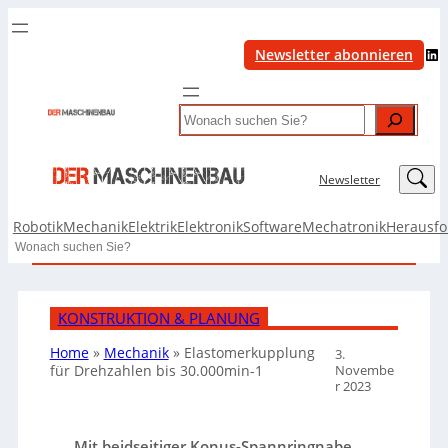
LinkedIn
Newsletter abonnieren
Search
LinkedIn
Newsletter
Robotik
Mechanik
Elektrik
Elektronik
Software
Mechatronik
Herausf
Search
KONSTRUKTION & PLANUNG
Home
»
Mechanik
»
Elastomerkupplung
3.
Novembe
für Drehzahlen bis 30.000min-1
r 2023
Mit beidseitiger Konus-Spannringnabe