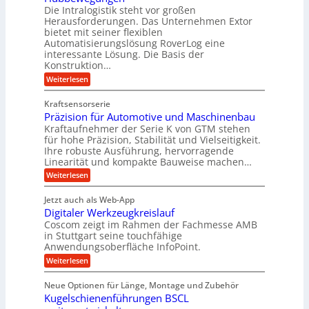
k
r
Die Intralogistik steht vor großen
e
A
i
t
Herausforderungen. Das Unternehmen Extor
K
r
m
bietet mit seiner flexiblen
U
u
b
Automatisierungslösung RoverLog eine
V
m
g
e
interessante Lösung. Die Basis der
e
s
e
Konstruktion…
i
r
a
l
t
:
Weiterlesen
g
t
g
Z
s
l
a
z
e
Kraftsensorserie
l
h
e
u
w
Präzision für Automotive und Maschinenbau
o
n
i
n
s
Kraftaufnehmer der Serie K von GTM stehen
i
s
c
t
d
für hohe Präzision, Stabilität und Vielseitigkeit.
n
e
a
h
Ihre robuste Ausführung, hervorragende
A
d
n
,
Linearität und kompakte Bauweise machen…
u
g
e
w
:
e
Weiterlesen
f
t
e
P
n
t
r
r
g
n
Jetzt auch als Web-App
r
ä
e
i
i
Digitaler Werkzeugkreislauf
z
t
a
e
g
i
r
Coscom zeigt im Rahmen der Fachmesse AMB
g
b
s
i
in Stuttgart seine touchfähige
e
s
i
e
e
Anwendungsoberfläche InfoPoint.
r
o
b
e
f
:
Weiterlesen
S
n
e
i
D
f
ü
f
t
i
ü
ü
n
Neue Optionen für Länge, Montage und Zubehör
r
e
g
r
r
g
Kugelschienenführungen BSCL
r
i
A
l
p
a
t