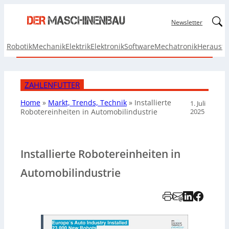
Linked
Newsletter
Robotik
Mechanik
Elektrik
Elektronik
Software
Mechatronik
Herausf
ZAHLENFUTTER
Home
»
Markt, Trends, Technik
»
Installierte
1. Juli
2025
Robotereinheiten in Automobilindustrie
Installierte Robotereinheiten in
Automobilindustrie