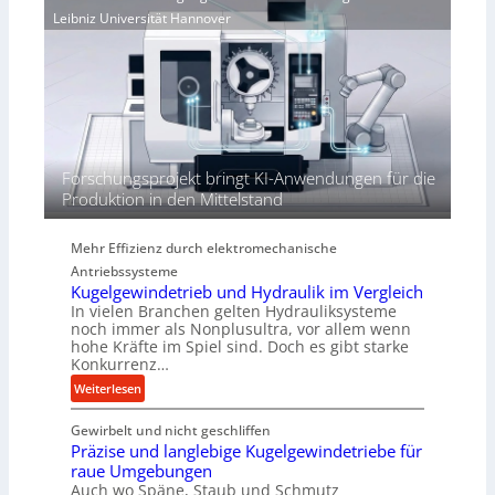
r
e
Leibniz Universität Hannover
r
j
r
h
a
t
ö
h
h
r
e
n
d
i
Forschungsprojekt bringt KI-Anwendungen für die
e
Produktion in den Mittelstand
P
e
Mehr Effizienz durch elektromechanische
r
Antriebssysteme
f
Kugelgewindetrieb und Hydraulik im Vergleich
o
In vielen Branchen gelten Hydrauliksysteme
r
noch immer als Nonplusultra, vor allem wenn
m
hohe Kräfte im Spiel sind. Doch es gibt starke
a
Konkurrenz…
n
:
Weiterlesen
c
K
e
Gewirbelt und nicht geschliffen
u
b
Präzise und langlebige Kugelgewindetriebe für
g
e
raue Umgebungen
e
i
Auch wo Späne, Staub und Schmutz
l