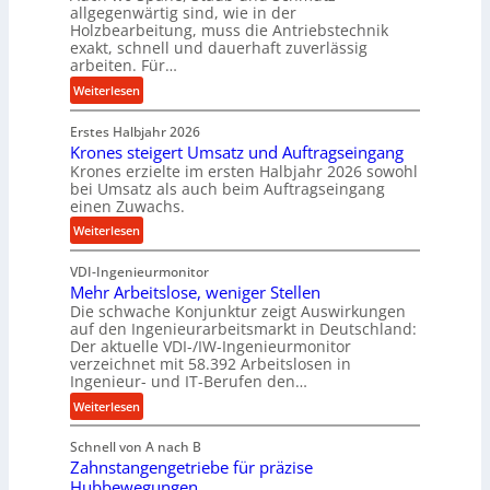
m
allgegenwärtig sind, wie in der
g
Holzbearbeitung, muss die Antriebstechnik
D
e
exakt, schnell und dauerhaft zuverlässig
r
w
arbeiten. Für…
ü
i
:
Weiterlesen
c
n
P
k
d
Erstes Halbjahr 2026
r
p
e
Krones steigert Umsatz und Auftragseingang
ä
r
t
Krones erzielte im ersten Halbjahr 2026 sowohl
z
o
r
bei Umsatz als auch beim Auftragseingang
i
z
einen Zuwachs.
i
s
e
e
:
Weiterlesen
e
s
b
K
u
s
u
VDI-Ingenieurmonitor
r
n
n
Mehr Arbeitslose, weniger Stellen
o
d
Die schwache Konjunktur zeigt Auswirkungen
d
n
l
auf den Ingenieurarbeitsmarkt in Deutschland:
H
e
a
Der aktuelle VDI-/IW-Ingenieurmonitor
y
s
n
verzeichnet mit 58.392 Arbeitslosen in
d
s
Ingenieur- und IT-Berufen den…
g
r
t
l
:
Weiterlesen
a
e
e
M
u
i
b
Schnell von A nach B
e
l
g
i
Zahnstangengetriebe für präzise
h
i
e
g
Hubbewegungen
r