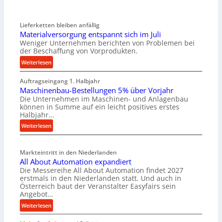
Lieferketten bleiben anfällig
Materialversorgung entspannt sich im Juli
Weniger Unternehmen berichten von Problemen bei
der Beschaffung von Vorprodukten.
:
Weiterlesen
M
Auftragseingang 1. Halbjahr
a
Maschinenbau-Bestellungen 5% über Vorjahr
t
Die Unternehmen im Maschinen- und Anlagenbau
e
können in Summe auf ein leicht positives erstes
r
Halbjahr…
i
:
Weiterlesen
a
M
l
a
v
Markteintritt in den Niederlanden
s
e
All About Automation expandiert
c
r
Die Messereihe All About Automation findet 2027
h
s
erstmals in den Niederlanden statt. Und auch in
i
o
Österreich baut der Veranstalter Easyfairs sein
n
Angebot…
r
e
g
:
Weiterlesen
n
u
A
b
n