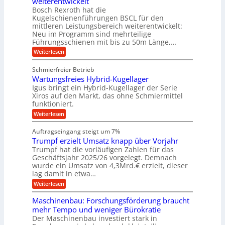
weiterentwickelt
u
r
a
l
a
t
ä
n
Bosch Rexroth hat die
u
e
l
o
z
Kugelschienenführungen BSCL für den
g
e
e
m
i
n
mittleren Leistungsbereich weiterentwickelt:
r
o
s
U
Neu im Programm sind mehrteilige
W
t
e
m
Führungsschienen mit bis zu 50m Länge,…
e
i
H
r
g
v
u
:
Weiterlesen
k
e
b
K
e
z
u
b
u
b
Schmierfreier Betrieb
e
n
e
g
u
u
d
Wartungsfreies Hybrid-Kugellager
w
e
g
M
e
l
Igus bringt ein Hybrid-Kugellager der Serie
n
k
a
g
s
Xiros auf den Markt, das ohne Schmiermittel
g
r
s
u
c
funktioniert.
e
c
e
n
h
i
h
:
g
Weiterlesen
i
n
s
i
W
e
e
l
n
a
n
n
Auftragseingang steigt um 7%
a
e
r
e
u
Trumpf erzielt Umsatz knapp über Vorjahr
n
t
n
f
b
u
Trumpf hat die vorläufigen Zahlen für das
f
a
n
ü
Geschäftsjahr 2025/26 vorgelegt. Demnach
u
g
h
wurde ein Umsatz von 4,3Mrd.€ erzielt, dieser
s
r
lag damit in etwa…
f
u
:
r
Weiterlesen
n
T
e
g
r
i
e
Maschinenbau: Forschungsförderung braucht
u
e
n
mehr Tempo und weniger Bürokratie
m
s
B
Der Maschinenbau investiert stark in
p
H
S