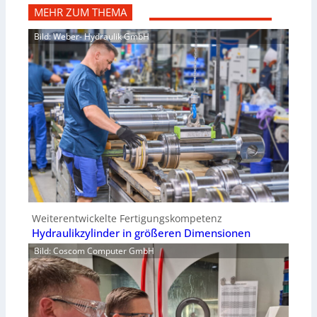
MEHR ZUM THEMA
Bild: Weber- Hydraulik GmbH
Weiterentwickelte Fertigungskompetenz
Hydraulikzylinder in größeren Dimensionen
Bild: Coscom Computer GmbH