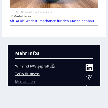
Bild: ©fotomek/stock.adobe.com
VDMA-Initiative
Afrika als Wachstumschance für den Maschinenbau
Mehr Infos
Wir sind IVW geprüft!
TeDo Business
Mediadaten
Abo-Service