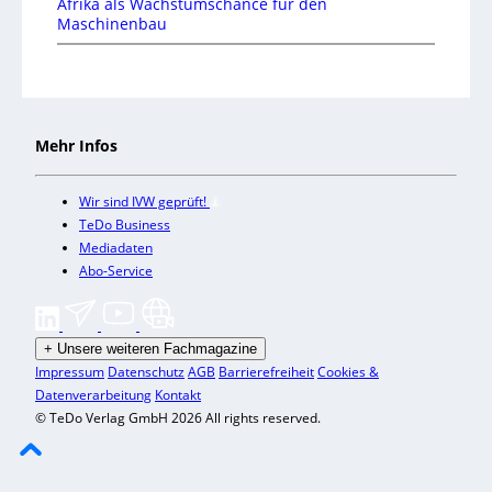
Afrika als Wachstumschance für den
Maschinenbau
Mehr Infos
Wir sind IVW geprüft!
TeDo Business
Mediadaten
Abo-Service
+
Unsere weiteren Fachmagazine
Impressum
Datenschutz
AGB
Barrierefreiheit
Cookies &
Datenverarbeitung
Kontakt
© TeDo Verlag GmbH 2026 All rights reserved.