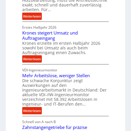
Holzbearbeitung, muss die Antriebstechnik
D
e
exakt, schnell und dauerhaft zuverlässig
r
w
arbeiten. Für…
ü
i
:
Weiterlesen
c
n
P
k
d
Erstes Halbjahr 2026
r
p
e
Krones steigert Umsatz und
ä
r
t
Auftragseingang
z
o
r
Krones erzielte im ersten Halbjahr 2026
i
z
i
sowohl bei Umsatz als auch beim
s
Auftragseingang einen Zuwachs.
e
e
e
s
b
:
Weiterlesen
u
s
u
K
n
n
VDI-Ingenieurmonitor
r
d
d
Mehr Arbeitslose, weniger Stellen
o
l
Die schwache Konjunktur zeigt
H
n
a
Auswirkungen auf den
y
e
n
Ingenieurarbeitsmarkt in Deutschland: Der
d
s
g
aktuelle VDI-/IW-Ingenieurmonitor
r
s
verzeichnet mit 58.392 Arbeitslosen in
l
a
t
Ingenieur- und IT-Berufen den…
e
u
e
:
b
Weiterlesen
l
i
M
i
i
g
Schnell von A nach B
e
g
k
e
Zahnstangengetriebe für präzise
h
e
i
r