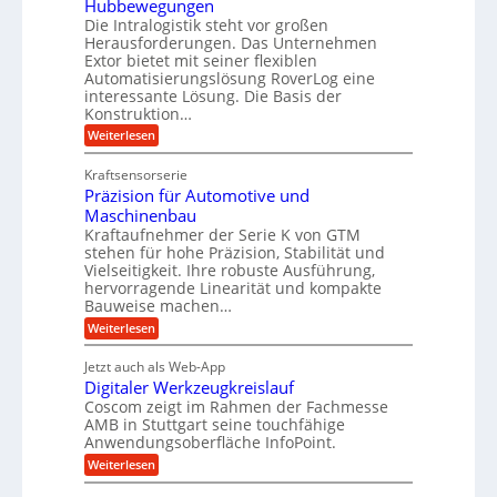
Hubbewegungen
r
K
m
t
Die Intralogistik steht vor großen
A
u
Herausforderungen. Das Unternehmen
V
U
r
g
Extor bietet mit seiner flexiblen
e
m
b
e
Automatisierungslösung RoverLog eine
r
s
e
l
interessante Lösung. Die Basis der
g
a
Konstruktion…
i
g
l
t
t
e
:
Weiterlesen
e
z
Z
s
w
a
i
u
Kraftsensorserie
l
i
h
c
n
Präzision für Automotive und
o
n
n
h
d
s
Maschinenbau
s
d
t
A
Kraftaufnehmer der Serie K von GTM
e
e
a
stehen für hohe Präzision, Stabilität und
u
n
,
t
Vielseitigkeit. Ihre robuste Ausführung,
g
f
w
r
hervorragende Linearität und kompakte
e
t
e
i
Bauweise machen…
n
r
g
n
e
:
Weiterlesen
e
a
P
i
b
t
r
g
g
e
Jetzt auch als Web-App
r
ä
s
i
e
f
Digitaler Werkzeugkreislauf
z
e
e
i
Coscom zeigt im Rahmen der Fachmesse
r
ü
b
s
i
AMB in Stuttgart seine touchfähige
S
r
e
i
Anwendungsoberfläche InfoPoint.
n
f
t
r
o
ü
:
g
Weiterlesen
n
e
a
r
D
f
a
l
u
p
i