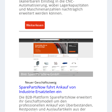
skalierbaren Einstieg in die CNC-
t
Automatisierung, wobei Lagerkapazitäten
s
und Maschinenanzahlen nachträglich
erweitert werden können.
c
h
u
:
Weiterlesen
t
C
z
e
f
l
ü
l
r
r
i
o
n
e
d
n
i
t
Bild: SparePartsNow GmbH
r
w
e
Neuer Geschäftszweig
i
k
SparePartsNow führt Ankauf von
c
Industrie-Ersatzteilen ein
t
k
Die B2B-Plattform SparePartsNow erweitert
e
e
ihr Geschäftsmodell um den
A
l
professionellen Ankauf von Überbeständen,
n
Restposten und Auslaufartikeln aus der
t