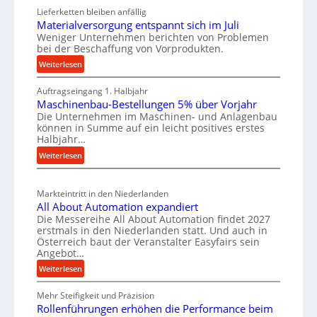
e
a
Lieferketten bleiben anfällig
i
u
Materialversorgung entspannt sich im Juli
t
g
t
Weniger Unternehmen berichten von Problemen
z
e
bei der Beschaffung von Vorprodukten.
s
t
W
c
:
Weiterlesen
e
e
M
h
i
r
Auftragseingang 1. Halbjahr
a
e
l
k
Maschinenbau-Bestellungen 5% über Vorjahr
t
W
e
Die Unternehmen im Maschinen- und Anlagenbau
z
e
i
können in Summe auf ein leicht positives erstes
n
r
e
r
Halbjahr…
i
e
u
t
:
Weiterlesen
a
i
g
s
M
l
n
b
a
c
v
a
Markteintritt in den Niederlanden
s
h
e
All About Automation expandiert
u
c
a
r
Die Messereihe All About Automation findet 2027
p
h
s
f
erstmals in den Niederlanden statt. Und auch in
i
r
o
Österreich baut der Veranstalter Easyfairs sein
t
n
o
Angebot…
r
z
e
z
g
:
Weiterlesen
e
n
u
e
A
i
b
n
Mehr Steifigkeit und Präzision
s
l
g
a
g
Rollenführungen erhöhen die Performance beim
l
s
t
u