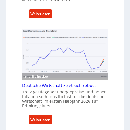
A
n
k
:
Weiterlesen
a
M
u
e
f
t
v
h
o
o
n
d
I
e
n
n
d
f
u
ü
Bild: Ifo Institut
s
r
Deutsche Wirtschaft zeigt sich robust
t
n
Trotz gestiegener Energiepreise und hoher
r
a
Inflation sieht das Ifo Institut die deutsche
i
c
Wirtschaft im ersten Halbjahr 2026 auf
e
h
Erholungskurs.
-
h
E
a
:
Weiterlesen
r
l
D
s
t