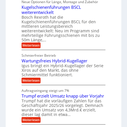
ü
Neue Optionen für Länge, Montage und Zubehör
n
r
g
l
e
r
ä
Kugelschienenführungen BSCL
i
g
A
e
U
z
t
weiterentwickelt
u
i
n
m
a
t
Bosch Rexroth hat die
s
l
o
g
Kugelschienenführungen BSCL für den
e
e
m
e
mittleren Leistungsbereich
H
r
o
weiterentwickelt: Neu im Programm sind
u
b
W
t
b
mehrteilige Führungsschienen mit bis zu
e
i
u
b
r
50m Länge,…
v
n
e
k
e
:
Weiterlesen
w
z
g
u
K
e
e
n
e
u
g
u
Schmierfreier Betrieb
d
g
n
u
g
M
Wartungsfreies Hybrid-Kugellager
e
n
k
a
l
Igus bringt ein Hybrid-Kugellager der Serie
g
r
s
s
Xiros auf den Markt, das ohne
e
e
c
c
n
Schmiermittel funktioniert.
i
h
h
s
i
:
Weiterlesen
i
l
n
W
e
a
e
a
n
Auftragseingang steigt um 7%
u
n
r
e
f
Trumpf erzielt Umsatz knapp über Vorjahr
b
t
n
a
u
Trumpf hat die vorläufigen Zahlen für das
f
u
n
ü
Geschäftsjahr 2025/26 vorgelegt. Demnach
g
h
wurde ein Umsatz von 4,3Mrd.€ erzielt,
s
r
dieser lag damit in etwa…
f
u
:
r
Weiterlesen
n
T
e
g