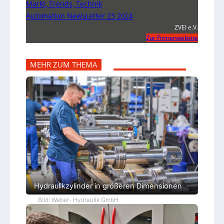
Markt, Trends, Technik
Automation NewsLetter 23 2024
ZVEI e.V.
Zur Firmenwebsite
MEHR ZUM THEMA
Hydraulikzylinder in größeren Dimensionen
Bild: Weber- Hydraulik GmbH