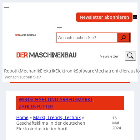
LinkedIn
Newsletter abonnieren
Search
LinkedIn
Newsletter
Robotik
Mechanik
Elektrik
Elektronik
Software
Mechatronik
Herausf
Search
WIRTSCHAFT UND ARBEITSMARKT
, 
ZAHLENFUTTER
Home
»
Markt, Trends, Technik
»
16.
Mai
Geschäftsklima in der deutschen
2024
Elektroindustrie im April