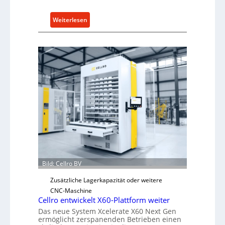
:
Weiterlesen
M
e
c
h
a
n
i
s
c
h
e
r
Ü
Bild: Cellro BV
b
e
Zusätzliche Lagerkapazität oder weitere
r
CNC-Maschine
l
Cellro entwickelt X60-Plattform weiter
a
Das neue System Xcelerate X60 Next Gen
ermöglicht zerspanenden Betrieben einen
s