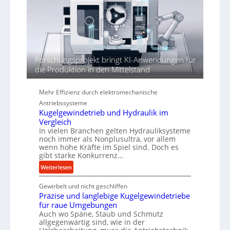
r
a
t
h
h
ö
r
h
e
n
Forschungsprojekt bringt KI-Anwendungen für
d
die Produktion in den Mittelstand
i
e
P
Mehr Effizienz durch elektromechanische
e
Antriebssysteme
r
Kugelgewindetrieb und Hydraulik im
f
Vergleich
o
In vielen Branchen gelten Hydrauliksysteme
r
noch immer als Nonplusultra, vor allem
wenn hohe Kräfte im Spiel sind. Doch es
m
gibt starke Konkurrenz…
a
n
:
Weiterlesen
c
K
e
Gewirbelt und nicht geschliffen
u
Präzise und langlebige Kugelgewindetriebe
b
g
für raue Umgebungen
e
e
Auch wo Späne, Staub und Schmutz
i
l
allgegenwärtig sind, wie in der
m
g