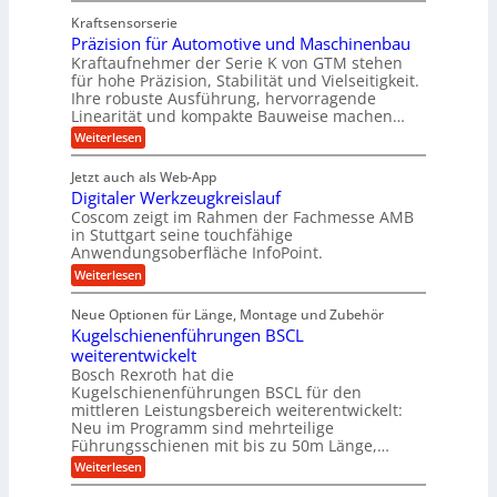
s
l
a
z
e
Kraftsensorserie
l
h
e
u
w
Präzision für Automotive und Maschinenbau
o
n
i
n
s
Kraftaufnehmer der Serie K von GTM stehen
i
s
c
t
d
für hohe Präzision, Stabilität und Vielseitigkeit.
n
e
a
h
Ihre robuste Ausführung, hervorragende
A
d
n
,
Linearität und kompakte Bauweise machen…
u
g
e
w
:
e
Weiterlesen
f
t
e
P
n
t
r
r
g
n
Jetzt auch als Web-App
r
ä
e
i
i
Digitaler Werkzeugkreislauf
z
t
a
e
g
i
r
Coscom zeigt im Rahmen der Fachmesse AMB
g
b
s
i
in Stuttgart seine touchfähige
e
s
i
e
e
Anwendungsoberfläche InfoPoint.
r
o
b
e
f
:
Weiterlesen
S
n
e
i
D
f
ü
f
t
i
ü
ü
n
Neue Optionen für Länge, Montage und Zubehör
r
e
g
r
r
g
Kugelschienenführungen BSCL
r
i
A
l
p
a
t
weiterentwickelt
u
r
a
l
a
t
ä
n
Bosch Rexroth hat die
u
e
l
o
z
Kugelschienenführungen BSCL für den
g
e
e
m
i
n
mittleren Leistungsbereich weiterentwickelt:
r
o
s
U
Neu im Programm sind mehrteilige
W
t
e
m
Führungsschienen mit bis zu 50m Länge,…
e
i
H
r
g
v
u
:
Weiterlesen
k
e
b
K
e
z
u
b
u