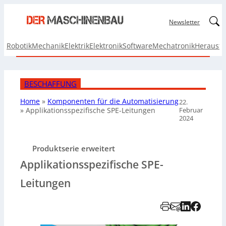
Linked
Newsletter
Robotik
Mechanik
Elektrik
Elektronik
Software
Mechatronik
Herausf
BESCHAFFUNG
Home
»
Komponenten für die Automatisierung
22.
Februar
»
Applikationsspezifische SPE-Leitungen
2024
Produktserie erweitert
Applikationsspezifische SPE-
Leitungen