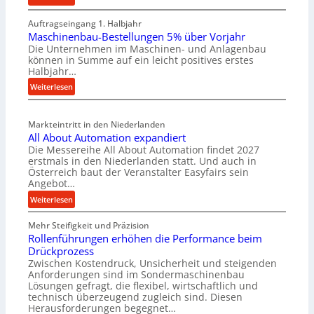
M
Auftragseingang 1. Halbjahr
a
Maschinenbau-Bestellungen 5% über Vorjahr
t
Die Unternehmen im Maschinen- und Anlagenbau
e
können in Summe auf ein leicht positives erstes
r
Halbjahr…
i
:
Weiterlesen
a
M
l
a
v
Markteintritt in den Niederlanden
s
e
All About Automation expandiert
c
r
Die Messereihe All About Automation findet 2027
h
s
erstmals in den Niederlanden statt. Und auch in
i
o
Österreich baut der Veranstalter Easyfairs sein
n
Angebot…
r
e
g
:
Weiterlesen
n
u
A
b
n
Mehr Steifigkeit und Präzision
l
a
g
Rollenführungen erhöhen die Performance beim
l
u
e
Drückprozess
A
-
Zwischen Kostendruck, Unsicherheit und steigenden
n
b
B
Anforderungen sind im Sondermaschinenbau
t
o
Lösungen gefragt, die flexibel, wirtschaftlich und
e
s
u
technisch überzeugend zugleich sind. Diesen
s
p
t
Herausforderungen begegnet…
t