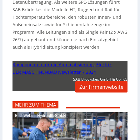
Datenübertragung. Als weitere SPE-Lösungen führt
SAB Bröckskes die Modelle HT, Rugged und Rail für
Hochtemperaturbereiche, den robusten Innen- und
Außeneinsatz sowie für Schienenfahrzeuge im
Programm. Alle Leitungen sind als Single Pair (2 x AWG
26/7) aufgebaut und können je nach Einsatzgebiet
auch als Hybridleitung konzipiert werden.
Komponenten für die Automatisierung
,
Elektrik
DER MASCHINENBAU Newsletter 7 2024
SAB Bröckskes GmbH & Co. KG
Zur Firmenwebsite
MEHR ZUM THEMA
Bild: Weber- Hydraulik GmbH