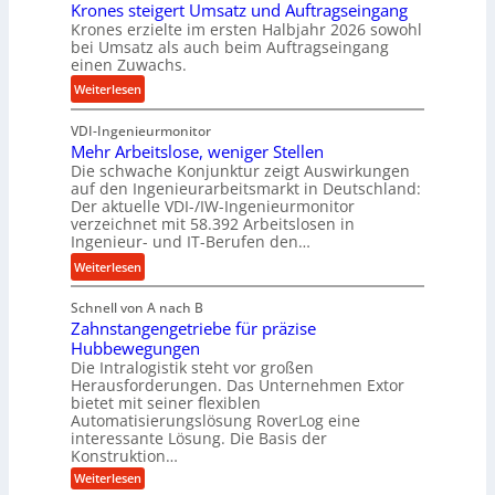
e
Krones steigert Umsatz und Auftragseingang
ä
r
t
Krones erzielte im ersten Halbjahr 2026 sowohl
z
o
r
bei Umsatz als auch beim Auftragseingang
i
z
einen Zuwachs.
i
s
e
e
:
Weiterlesen
e
s
b
K
u
s
u
VDI-Ingenieurmonitor
r
n
n
Mehr Arbeitslose, weniger Stellen
o
d
Die schwache Konjunktur zeigt Auswirkungen
d
n
l
auf den Ingenieurarbeitsmarkt in Deutschland:
H
e
a
Der aktuelle VDI-/IW-Ingenieurmonitor
y
s
n
verzeichnet mit 58.392 Arbeitslosen in
d
s
Ingenieur- und IT-Berufen den…
g
r
t
l
:
Weiterlesen
a
e
e
M
u
i
b
Schnell von A nach B
e
l
g
i
Zahnstangengetriebe für präzise
h
i
e
g
Hubbewegungen
r
k
r
Die Intralogistik steht vor großen
e
A
i
t
Herausforderungen. Das Unternehmen Extor
K
r
m
bietet mit seiner flexiblen
U
u
b
Automatisierungslösung RoverLog eine
V
m
g
e
interessante Lösung. Die Basis der
e
s
e
Konstruktion…
i
r
a
l
t
:
Weiterlesen
g
t
g
Z