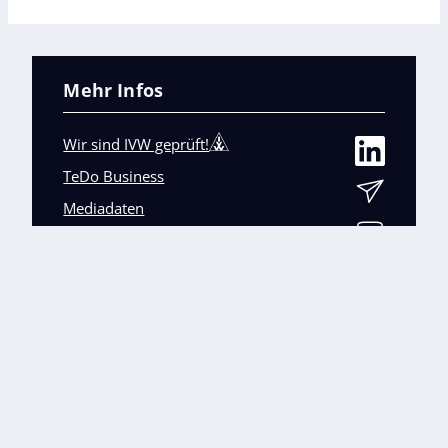
Mehr Infos
Wir sind IVW geprüft!
TeDo Business
Mediadaten
Abo-Service
Unsere weiteren Fachmagazine
+
Impressum
Datenschutz
AGB
Barrierefreiheit
Cookies & Datenverarbeitung
Kontakt