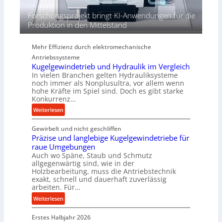
d
i
Forschungsprojekt bringt KI-Anwendungen für die
e
Produktion in den Mittelstand
P
e
Mehr Effizienz durch elektromechanische
r
Antriebssysteme
f
Kugelgewindetrieb und Hydraulik im Vergleich
o
In vielen Branchen gelten Hydrauliksysteme
r
noch immer als Nonplusultra, vor allem wenn
m
hohe Kräfte im Spiel sind. Doch es gibt starke
a
Konkurrenz…
n
:
Weiterlesen
c
K
e
Gewirbelt und nicht geschliffen
u
b
Präzise und langlebige Kugelgewindetriebe für
g
e
raue Umgebungen
e
i
Auch wo Späne, Staub und Schmutz
l
m
allgegenwärtig sind, wie in der
g
Holzbearbeitung, muss die Antriebstechnik
D
e
exakt, schnell und dauerhaft zuverlässig
r
w
arbeiten. Für…
ü
i
:
Weiterlesen
c
n
P
k
d
Erstes Halbjahr 2026
r
p