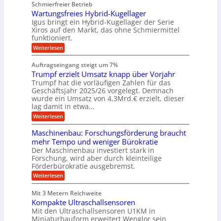
b
Schmierfreier Betrieb
e
n
e
g
u
u
d
Wartungsfreies Hybrid-Kugellager
w
e
g
M
e
l
Igus bringt ein Hybrid-Kugellager der Serie
n
k
a
g
s
Xiros auf den Markt, das ohne Schmiermittel
g
r
s
u
c
funktioniert.
e
c
e
n
h
i
h
:
g
Weiterlesen
i
n
s
i
W
e
e
l
n
a
n
n
Auftragseingang steigt um 7%
a
e
r
e
u
Trumpf erzielt Umsatz knapp über Vorjahr
n
t
n
f
b
u
Trumpf hat die vorläufigen Zahlen für das
f
a
n
ü
Geschäftsjahr 2025/26 vorgelegt. Demnach
u
g
h
wurde ein Umsatz von 4,3Mrd.€ erzielt, dieser
s
r
lag damit in etwa…
f
u
:
r
Weiterlesen
n
T
e
g
r
i
e
Maschinenbau: Forschungsförderung braucht
u
e
n
mehr Tempo und weniger Bürokratie
m
s
B
Der Maschinenbau investiert stark in
p
H
S
Forschung, wird aber durch kleinteilige
f
y
C
e
b
Förderbürokratie ausgebremst.
L
r
r
w
:
Weiterlesen
z
i
e
M
i
d
i
a
e
-
Mit 3 Metern Reichweite
t
s
l
K
e
Kompakte Ultraschallsensoren
c
t
u
r
h
Mit den Ultraschallsensoren U1KM in
U
g
e
i
Miniaturbauform erweitert Wenglor sein
m
e
n