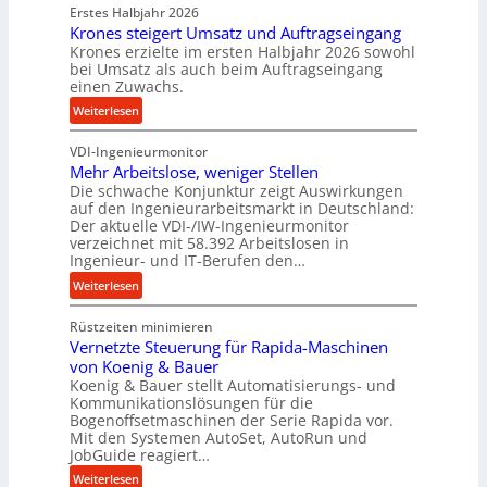
k
Erstes Halbjahr 2026
r
p
Krones steigert Umsatz und Auftragseingang
ä
Krones erzielte im ersten Halbjahr 2026 sowohl
r
z
bei Umsatz als auch beim Auftragseingang
o
i
einen Zuwachs.
z
s
:
Weiterlesen
e
e
K
s
u
VDI-Ingenieurmonitor
r
s
n
Mehr Arbeitslose, weniger Stellen
o
d
Die schwache Konjunktur zeigt Auswirkungen
n
l
auf den Ingenieurarbeitsmarkt in Deutschland:
e
a
Der aktuelle VDI-/IW-Ingenieurmonitor
s
n
verzeichnet mit 58.392 Arbeitslosen in
s
Ingenieur- und IT-Berufen den…
g
t
l
:
Weiterlesen
e
e
M
i
b
Rüstzeiten minimieren
e
g
i
Vernetzte Steuerung für Rapida-Maschinen
h
e
g
von Koenig & Bauer
r
r
Koenig & Bauer stellt Automatisierungs- und
e
A
t
Kommunikationslösungen für die
K
r
Bogenoffsetmaschinen der Serie Rapida vor.
U
u
b
Mit den Systemen AutoSet, AutoRun und
m
g
e
JobGuide reagiert…
s
e
i
:
Weiterlesen
a
l