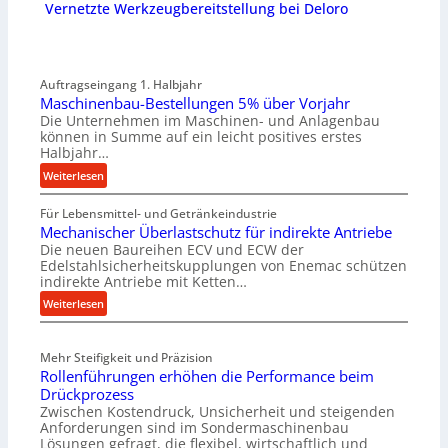
Vernetzte Werkzeugbereitstellung bei Deloro
Auftragseingang 1. Halbjahr
Maschinenbau-Bestellungen 5% über Vorjahr
Die Unternehmen im Maschinen- und Anlagenbau
können in Summe auf ein leicht positives erstes
Halbjahr…
:
Weiterlesen
M
Für Lebensmittel- und Getränkeindustrie
a
Mechanischer Überlastschutz für indirekte Antriebe
s
Die neuen Baureihen ECV und ECW der
c
Edelstahlsicherheitskupplungen von Enemac schützen
h
indirekte Antriebe mit Ketten…
i
:
Weiterlesen
n
M
e
e
n
Mehr Steifigkeit und Präzision
c
b
Rollenführungen erhöhen die Performance beim
h
a
Drückprozess
a
u
Zwischen Kostendruck, Unsicherheit und steigenden
n
-
Anforderungen sind im Sondermaschinenbau
i
B
Lösungen gefragt, die flexibel, wirtschaftlich und