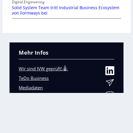
Digital Engineering
Solid System Team tritt Industrial Business Ecosystem
von Formways bei
Mehr Infos
Wir sind IVW geprüft!
TeDo Business
Mediadaten
Abo-Service
Unsere weiteren Fachmagazine
+