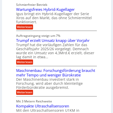
z
u
e
u
Schmierfreier Betrieb
e
i
n
g
b
u
d
Wartungsfreies Hybrid-Kugellager
d
e
u
g
M
l
Igus bringt ein Hybrid-Kugellager der Serie
a
k
a
n
s
Xiros auf den Markt, das ohne Schmiermittel
r
-
s
c
g
funktioniert.
e
c
h
M
i
e
h
:
Weiterlesen
i
a
s
i
W
n
e
l
s
n
a
n
Auftragseingang steigt um 7%
a
e
r
e
c
u
Trumpf erzielt Umsatz knapp über Vorjahr
n
t
n
h
f
b
u
Trumpf hat die vorläufigen Zahlen für das
f
a
n
i
ü
Geschäftsjahr 2025/26 vorgelegt. Demnach
u
g
h
wurde ein Umsatz von 4,3Mrd.€ erzielt, dieser
n
s
r
lag damit in etwa…
e
f
u
:
r
Weiterlesen
n
n
T
e
g
v
r
i
e
Maschinenbau: Forschungsförderung braucht
o
u
e
n
mehr Tempo und weniger Bürokratie
m
s
n
B
Der Maschinenbau investiert stark in
p
H
S
K
Forschung, wird aber durch kleinteilige
f
y
C
o
e
b
Förderbürokratie ausgebremst.
L
r
r
w
e
:
Weiterlesen
z
i
e
M
n
i
d
i
a
e
i
-
Mit 3 Metern Reichweite
t
s
l
K
e
g
Kompakte Ultraschallsensoren
c
t
u
r
h
Mit den Ultraschallsensoren U1KM in
&
U
g
e