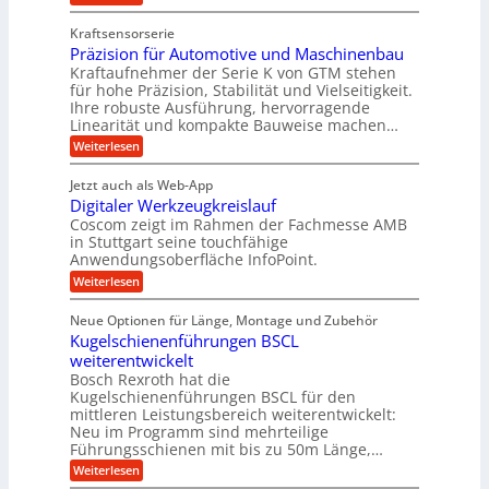
t
V
t
g
s
Kraftsensorserie
e
z
e
l
Präzision für Automotive und Maschinenbau
r
u
w
o
Kraftaufnehmer der Serie K von GTM stehen
n
n
i
s
für hohe Präzision, Stabilität und Vielseitigkeit.
e
d
n
Ihre robuste Ausführung, hervorragende
e
t
A
Linearität und kompakte Bauweise machen…
d
,
z
u
e
:
Weiterlesen
w
t
f
P
t
e
r
e
t
Jetzt auch als Web-App
r
n
ä
S
r
Digitaler Werkzeugkreislauf
z
i
i
t
i
Coscom zeigt im Rahmen der Fachmesse AMB
a
e
g
s
e
in Stuttgart seine touchfähige
g
b
i
e
Anwendungsoberfläche InfoPoint.
u
s
o
e
r
:
Weiterlesen
e
n
e
f
S
D
f
r
i
i
ü
ü
t
Neue Optionen für Länge, Montage und Zubehör
u
g
n
r
r
e
Kugelschienenführungen BSCL
i
n
A
g
r
l
t
weiterentwickelt
u
g
a
a
a
t
Bosch Rexroth hat die
l
f
l
n
o
u
Kugelschienenführungen BSCL für den
e
e
m
ü
g
mittleren Leistungsbereich weiterentwickelt:
e
r
n
o
r
Neu im Programm sind mehrteilige
W
U
t
Führungsschienen mit bis zu 50m Länge,…
R
e
i
m
r
v
a
:
Weiterlesen
g
k
e
K
p