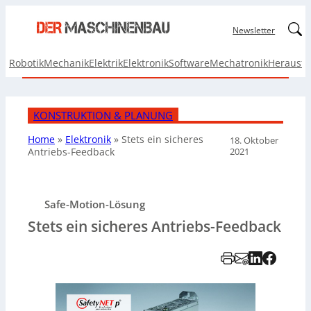
Linked
Newsletter
Robotik
Mechanik
Elektrik
Elektronik
Software
Mechatronik
Herausf
KONSTRUKTION & PLANUNG
Home
»
Elektronik
»
Stets ein sicheres
18. Oktober
2021
Antriebs-Feedback
Safe-Motion-Lösung
Stets ein sicheres Antriebs-Feedback