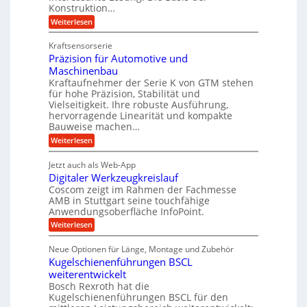
g
a
Konstruktion…
i
g
l
t
t
e
:
Weiterlesen
e
z
Z
s
w
a
i
u
Kraftsensorserie
l
i
h
c
n
Präzision für Automotive und
o
n
n
h
d
s
Maschinenbau
s
d
t
A
Kraftaufnehmer der Serie K von GTM stehen
e
e
a
für hohe Präzision, Stabilität und
u
n
,
t
Vielseitigkeit. Ihre robuste Ausführung,
g
f
w
r
hervorragende Linearität und kompakte
e
t
e
i
Bauweise machen…
n
r
g
n
e
:
Weiterlesen
e
a
P
i
b
t
r
g
g
e
Jetzt auch als Web-App
r
ä
s
i
e
f
Digitaler Werkzeugkreislauf
z
e
e
i
Coscom zeigt im Rahmen der Fachmesse
r
ü
b
s
i
AMB in Stuttgart seine touchfähige
S
r
e
i
Anwendungsoberfläche InfoPoint.
n
f
t
r
o
ü
:
g
Weiterlesen
n
e
a
r
D
f
a
l
u
p
i
ü
Neue Optionen für Länge, Montage und Zubehör
n
r
g
l
e
r
ä
Kugelschienenführungen BSCL
i
g
A
e
U
z
t
weiterentwickelt
u
i
n
m
a
t
Bosch Rexroth hat die
s
l
o
g
Kugelschienenführungen BSCL für den
e
e
m
e