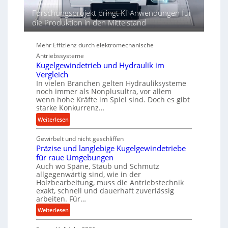
d
Forschungsprojekt bringt KI-Anwendungen für
i
die Produktion in den Mittelstand
e
P
Mehr Effizienz durch elektromechanische
e
r
Antriebssysteme
Kugelgewindetrieb und Hydraulik im
f
Vergleich
o
In vielen Branchen gelten Hydrauliksysteme
r
noch immer als Nonplusultra, vor allem
m
wenn hohe Kräfte im Spiel sind. Doch es gibt
a
starke Konkurrenz…
n
:
Weiterlesen
c
K
e
Gewirbelt und nicht geschliffen
u
b
Präzise und langlebige Kugelgewindetriebe
g
e
für raue Umgebungen
e
i
Auch wo Späne, Staub und Schmutz
l
m
allgegenwärtig sind, wie in der
g
D
Holzbearbeitung, muss die Antriebstechnik
e
exakt, schnell und dauerhaft zuverlässig
r
w
arbeiten. Für…
ü
i
:
c
Weiterlesen
n
P
k
d