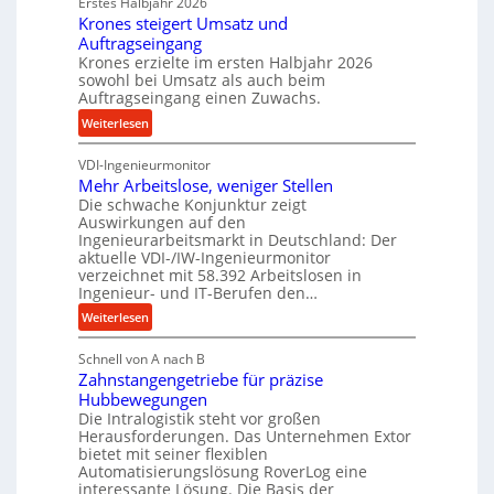
Erstes Halbjahr 2026
r
p
e
Krones steigert Umsatz und
ä
r
t
Auftragseingang
z
o
r
Krones erzielte im ersten Halbjahr 2026
i
z
i
sowohl bei Umsatz als auch beim
s
e
Auftragseingang einen Zuwachs.
e
e
s
b
:
Weiterlesen
u
s
u
K
n
n
VDI-Ingenieurmonitor
r
d
d
Mehr Arbeitslose, weniger Stellen
o
l
Die schwache Konjunktur zeigt
H
n
a
Auswirkungen auf den
y
e
n
Ingenieurarbeitsmarkt in Deutschland: Der
d
s
g
aktuelle VDI-/IW-Ingenieurmonitor
r
s
verzeichnet mit 58.392 Arbeitslosen in
l
a
t
Ingenieur- und IT-Berufen den…
e
u
e
:
b
Weiterlesen
l
i
M
i
i
g
Schnell von A nach B
e
g
k
e
Zahnstangengetriebe für präzise
h
e
i
r
Hubbewegungen
r
K
m
t
Die Intralogistik steht vor großen
A
u
Herausforderungen. Das Unternehmen Extor
V
U
r
g
bietet mit seiner flexiblen
e
m
b
e
Automatisierungslösung RoverLog eine
r
s
e
l
interessante Lösung. Die Basis der