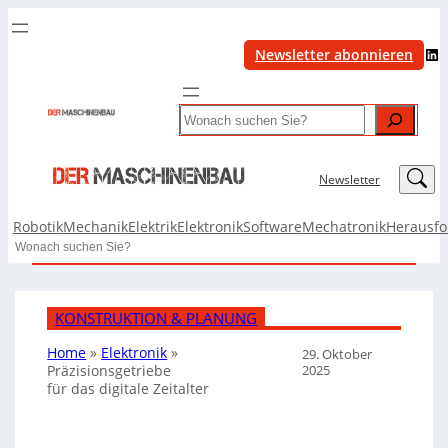
LinkedIn
Newsletter abonnieren
Search
LinkedIn
Newsletter
Robotik
Mechanik
Elektrik
Elektronik
Software
Mechatronik
Herausf
Search
KONSTRUKTION & PLANUNG
Home
»
Elektronik
»
29. Oktober
2025
Präzisionsgetriebe
für das digitale Zeitalter