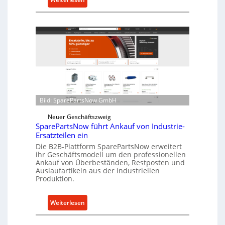
t
C
z
e
f
l
ü
l
r
r
i
o
n
e
d
n
i
t
r
Bild: SparePartsNow GmbH
w
e
i
Neuer Geschäftszweig
k
c
SparePartsNow führt Ankauf von Industrie-
t
Ersatzteilen ein
k
e
Die B2B-Plattform SparePartsNow erweitert
e
A
ihr Geschäftsmodell um den professionellen
l
n
Ankauf von Überbeständen, Restposten und
t
Auslaufartikeln aus der industriellen
t
Produktion.
X
r
6
i
0
:
Weiterlesen
e
-
S
b
P
p