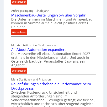
e
c
:
Weiterlesen
e
i
M
h
r
Auftragseingang 1. Halbjahr
a
l
e
k
Maschinenbau-Bestellungen 5% über Vorjahr
t
e
W
z
Die Unternehmen im Maschinen- und Anlagenbau
e
n
i
können in Summe auf ein leicht positives erstes
e
r
e
r
Halbjahr…
u
i
i
t
:
Weiterlesen
g
a
n
s
M
l
b
a
c
v
a
Markteintritt in den Niederlanden
s
h
e
u
All About Automation expandiert
c
a
r
p
Die Messereihe All About Automation findet 2027
h
s
f
erstmals in den Niederlanden statt. Und auch in
r
i
o
Österreich baut der Veranstalter Easyfairs sein
t
o
n
Angebot…
r
z
z
e
g
:
Weiterlesen
e
n
e
u
A
i
b
s
n
Mehr Steifigkeit und Präzision
l
g
a
g
s
Rollenführungen erhöhen die Performance beim
l
t
u
e
Drückprozess
e
A
-
s
Zwischen Kostendruck, Unsicherheit und
n
b
B
steigenden Anforderungen sind im
i
t
o
Sondermaschinenbau Lösungen gefragt, die flexibel,
e
s
c
u
wirtschaftlich und technisch überzeugend zugleich
s
p
h
t