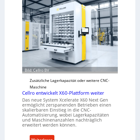
h
a
n
i
s
c
h
e
r
Ü
b
Bild: Cellro BV
e
Zusätzliche Lagerkapazität oder weitere CNC-
r
Maschine
l
Cellro entwickelt X60-Plattform weiter
a
Das neue System Xcelerate X60 Next Gen
s
ermöglicht zerspanenden Betrieben einen
t
skalierbaren Einstieg in die CNC-
Automatisierung, wobei Lagerkapazitäten
s
und Maschinenanzahlen nachträglich
c
erweitert werden können.
h
u
:
Weiterlesen