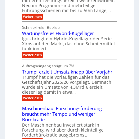
mittleren Leistungsbereich weiterentwickelt:
H
r
o
Neu im Programm sind mehrteilige
u
b
W
t
b
Führungsschienen mit bis zu 50m Länge,…
e
i
u
b
r
v
:
Weiterlesen
n
e
k
e
K
w
z
g
u
u
e
Schmierfreier Betrieb
e
n
e
g
g
u
d
Wartungsfreies Hybrid-Kugellager
e
n
u
g
M
l
Igus bringt ein Hybrid-Kugellager der Serie
n
k
a
s
Xiros auf den Markt, das ohne Schmiermittel
g
r
s
c
funktioniert.
e
e
c
h
n
i
h
:
Weiterlesen
i
s
i
W
e
l
n
a
n
Auftragseingang steigt um 7%
a
e
r
e
u
Trumpf erzielt Umsatz knapp über Vorjahr
n
t
n
f
b
u
Trumpf hat die vorläufigen Zahlen für das
f
a
n
ü
Geschäftsjahr 2025/26 vorgelegt. Demnach
u
g
h
wurde ein Umsatz von 4,3Mrd.€ erzielt,
s
r
dieser lag damit in etwa…
f
u
:
r
Weiterlesen
n
T
e
g
r
i
e
Maschinenbau: Forschungsförderung
u
e
n
braucht mehr Tempo und weniger
m
s
B
Bürokratie
p
H
S
f
y
Der Maschinenbau investiert stark in
C
e
b
L
Forschung, wird aber durch kleinteilige
r
r
w
Förderbürokratie ausgebremst.
z
i
e