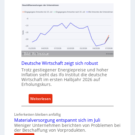
f
t
v
h
o
o
n
d
I
e
n
n
d
f
u
ü
Bild: Ifo Institut
s
r
t
Deutsche Wirtschaft zeigt sich robust
n
r
a
Trotz gestiegener Energiepreise und hoher
i
Inflation sieht das Ifo Institut die deutsche
c
Wirtschaft im ersten Halbjahr 2026 auf
e
h
Erholungskurs.
-
h
E
a
r
:
Weiterlesen
l
s
D
t
a
e
i
Lieferketten bleiben anfällig
t
u
Materialversorgung entspannt sich im Juli
g
z
t
Weniger Unternehmen berichten von Problemen bei
e
der Beschaffung von Vorprodukten.
t
s
W