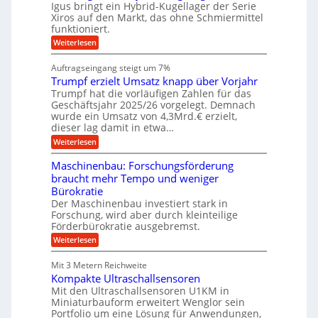
g
M
l
Igus bringt ein Hybrid-Kugellager der Serie
n
k
a
s
Xiros auf den Markt, das ohne Schmiermittel
g
r
s
c
funktioniert.
e
e
c
h
n
i
h
:
Weiterlesen
i
s
i
W
e
l
n
a
n
Auftragseingang steigt um 7%
a
e
r
e
u
Trumpf erzielt Umsatz knapp über Vorjahr
n
t
n
f
b
u
Trumpf hat die vorläufigen Zahlen für das
f
a
n
ü
Geschäftsjahr 2025/26 vorgelegt. Demnach
u
g
h
wurde ein Umsatz von 4,3Mrd.€ erzielt,
s
r
dieser lag damit in etwa…
f
u
:
r
Weiterlesen
n
T
e
g
r
i
e
Maschinenbau: Forschungsförderung
u
e
n
braucht mehr Tempo und weniger
m
s
B
Bürokratie
p
H
S
f
y
Der Maschinenbau investiert stark in
C
e
b
L
Forschung, wird aber durch kleinteilige
r
r
w
Förderbürokratie ausgebremst.
z
i
e
:
Weiterlesen
i
d
i
M
e
-
t
a
l
K
e
Mit 3 Metern Reichweite
s
t
u
r
Kompakte Ultraschallsensoren
c
U
g
e
h
Mit den Ultraschallsensoren U1KM in
m
e
n
i
s
l
Miniaturbauform erweitert Wenglor sein
t
n
a
l
Portfolio um eine Lösung für Anwendungen,
w