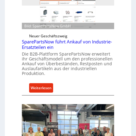
o
n
e
d
n
i
t
r
Bild: SparePartsNow GmbH
w
e
i
Neuer Geschäftszweig
k
SparePartsNow führt Ankauf von Industrie-
c
t
Ersatzteilen ein
k
e
Die B2B-Plattform SparePartsNow erweitert
e
A
ihr Geschäftsmodell um den professionellen
l
Ankauf von Überbeständen, Restposten und
n
t
Auslaufartikeln aus der industriellen
t
Produktion.
X
r
6
i
0
:
Weiterlesen
e
-
S
b
P
p
e
l
a
a
r
t
e
t
P
f
a