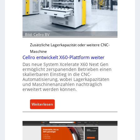
c
h
e
r
Ü
Bild: Cellro BV
b
e
Zusätzliche Lagerkapazität oder weitere CNC-
r
Maschine
l
Cellro entwickelt X60-Plattform weiter
a
Das neue System Xcelerate X60 Next Gen
s
ermöglicht zerspanenden Betrieben einen
skalierbaren Einstieg in die CNC-
t
Automatisierung, wobei Lagerkapazitäten
s
und Maschinenanzahlen nachträglich
c
erweitert werden können.
h
u
:
Weiterlesen
t
C
z
e
f
l
ü
l
r
r
i