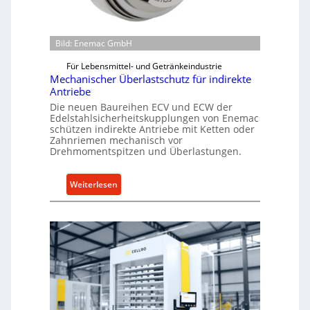
Bild: Enemac GmbH
Für Lebensmittel- und Getränkeindustrie
Mechanischer Überlastschutz für indirekte
Antriebe
Die neuen Baureihen ECV und ECW der
Edelstahlsicherheitskupplungen von Enemac
schützen indirekte Antriebe mit Ketten oder
Zahnriemen mechanisch vor
Drehmomentspitzen und Überlastungen.
:
Weiterlesen
M
e
c
h
a
n
i
s