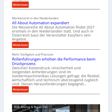
u
i
t
i
:
Weiterlesen
a
g
s
n
M
l
b
a
c
v
a
Markteintritt in den Niederlanden
s
h
e
u
All About Automation expandiert
c
a
r
p
Die Messereihe All About Automation findet 2027
h
s
f
erstmals in den Niederlanden statt. Und auch in
r
i
o
Österreich baut der Veranstalter Easyfairs sein
t
o
n
Angebot…
r
z
z
e
g
:
Weiterlesen
e
n
e
u
A
i
b
s
n
Mehr Steifigkeit und Präzision
l
g
a
g
s
Rollenführungen erhöhen die Performance beim
l
t
u
e
Drückprozess
e
A
-
s
Zwischen Kostendruck, Unsicherheit und
n
b
B
steigenden Anforderungen sind im
i
t
o
Sondermaschinenbau Lösungen gefragt, die flexibel,
e
s
c
u
wirtschaftlich und technisch überzeugend zugleich
s
p
h
t
sind. Diesen Herausforderungen begegnet…
t
a
A
r
:
Weiterlesen
e
n
u
o
R
l
n
t
b
o
l
t
o
u
l
u
s
m
Bild: Koenig & Bauer AG
l
s
n
i
a