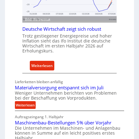
n
n
d
f
u
ü
Bild: Ifo Institut
s
r
t
Deutsche Wirtschaft zeigt sich robust
n
r
a
Trotz gestiegener Energiepreise und hoher
i
Inflation sieht das Ifo Institut die deutsche
c
Wirtschaft im ersten Halbjahr 2026 auf
e
h
Erholungskurs.
-
h
E
a
:
r
Weiterlesen
l
D
s
t
e
a
i
Lieferketten bleiben anfällig
u
t
Materialversorgung entspannt sich im Juli
g
t
z
Weniger Unternehmen berichten von Problemen
e
bei der Beschaffung von Vorprodukten.
s
t
W
c
e
:
Weiterlesen
e
M
h
i
r
Auftragseingang 1. Halbjahr
a
e
l
k
Maschinenbau-Bestellungen 5% über Vorjahr
t
W
e
z
Die Unternehmen im Maschinen- und Anlagenbau
e
i
n
können in Summe auf ein leicht positives erstes
e
r
r
e
Halbjahr…