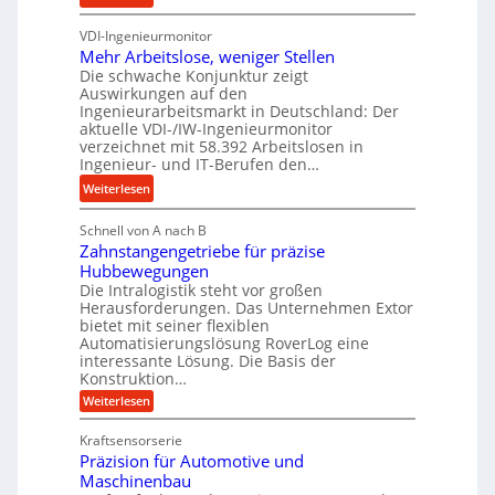
s
u
K
n
n
VDI-Ingenieurmonitor
r
d
d
Mehr Arbeitslose, weniger Stellen
o
l
Die schwache Konjunktur zeigt
H
n
a
Auswirkungen auf den
y
e
n
Ingenieurarbeitsmarkt in Deutschland: Der
d
s
g
aktuelle VDI-/IW-Ingenieurmonitor
r
s
verzeichnet mit 58.392 Arbeitslosen in
l
a
t
Ingenieur- und IT-Berufen den…
e
u
e
:
b
Weiterlesen
l
i
M
i
i
g
Schnell von A nach B
e
g
k
e
Zahnstangengetriebe für präzise
h
e
i
r
Hubbewegungen
r
K
m
t
Die Intralogistik steht vor großen
A
u
Herausforderungen. Das Unternehmen Extor
V
U
r
g
bietet mit seiner flexiblen
e
m
b
e
Automatisierungslösung RoverLog eine
r
s
e
l
interessante Lösung. Die Basis der
g
a
Konstruktion…
i
g
l
t
t
e
:
Weiterlesen
e
z
Z
s
w
a
i
u
Kraftsensorserie
l
i
h
c
n
Präzision für Automotive und
o
n
n
h
d
s
Maschinenbau
s
d
t