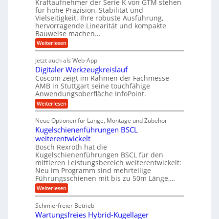
A
Kraftaufnehmer der Serie K von GTM stehen
e
e
a
für hohe Präzision, Stabilität und
u
n
,
t
Vielseitigkeit. Ihre robuste Ausführung,
g
f
w
r
hervorragende Linearität und kompakte
e
t
e
i
Bauweise machen…
n
r
g
n
e
:
Weiterlesen
e
a
P
i
b
t
r
g
g
e
Jetzt auch als Web-App
r
ä
s
i
e
f
Digitaler Werkzeugkreislauf
z
e
e
i
Coscom zeigt im Rahmen der Fachmesse
r
ü
b
s
i
AMB in Stuttgart seine touchfähige
S
r
e
i
Anwendungsoberfläche InfoPoint.
n
f
t
r
o
ü
:
g
Weiterlesen
n
e
a
r
D
f
a
l
u
p
i
ü
Neue Optionen für Länge, Montage und Zubehör
n
r
g
l
e
r
ä
Kugelschienenführungen BSCL
i
g
A
e
U
z
t
weiterentwickelt
u
i
n
m
a
t
Bosch Rexroth hat die
s
l
o
g
Kugelschienenführungen BSCL für den
e
e
m
e
mittleren Leistungsbereich weiterentwickelt:
H
r
o
Neu im Programm sind mehrteilige
u
b
W
t
b
Führungsschienen mit bis zu 50m Länge,…
e
i
u
b
r
v
:
Weiterlesen
n
e
k
e
K
w
z
g
u
u
e
Schmierfreier Betrieb
e
n
e
g
g
u
d
Wartungsfreies Hybrid-Kugellager
e
n
u