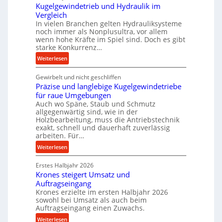
Kugelgewindetrieb und Hydraulik im
f
Vergleich
o
In vielen Branchen gelten Hydrauliksysteme
r
noch immer als Nonplusultra, vor allem
m
wenn hohe Kräfte im Spiel sind. Doch es gibt
a
starke Konkurrenz…
n
:
Weiterlesen
c
K
e
Gewirbelt und nicht geschliffen
u
b
Präzise und langlebige Kugelgewindetriebe
g
e
für raue Umgebungen
e
i
Auch wo Späne, Staub und Schmutz
l
m
allgegenwärtig sind, wie in der
g
Holzbearbeitung, muss die Antriebstechnik
D
e
exakt, schnell und dauerhaft zuverlässig
r
w
arbeiten. Für…
ü
i
:
Weiterlesen
c
n
P
k
d
Erstes Halbjahr 2026
r
p
e
Krones steigert Umsatz und
ä
r
t
Auftragseingang
z
o
r
Krones erzielte im ersten Halbjahr 2026
i
z
i
sowohl bei Umsatz als auch beim
s
e
Auftragseingang einen Zuwachs.
e
e
s
b
:
Weiterlesen
u