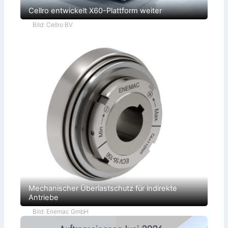
Cellro entwickelt X60-Plattform weiter
Bild: Cellro BV
Mechanischer Überlastschutz für indirekte
Antriebe
Bild: Enemac GmbH