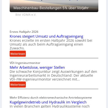
Maschinenbau-Bestellungen 5% über Vorjahr
Bild: VDMA e.V.
Erstes Halbjahr 2026
Krones steigert Umsatz und Auftragseingang
Krones erzielte im ersten Halbjahr 2026 sowohl bei
Umsatz als auch beim Auftragseingang einen
Zuwachs.
:
Weiterlesen
K
VDI-Ingenieurmonitor
r
Mehr Arbeitslose, weniger Stellen
o
Die schwache Konjunktur zeigt Auswirkungen auf den
n
Ingenieurarbeitsmarkt in Deutschland: Der aktuelle
e
VDI-/IW-Ingenieurmonitor verzeichnet mit…
s
:
Weiterlesen
s
M
t
e
e
Mehr Effizienz durch elektromechanische Antriebssysteme
h
i
Kugelgewindetrieb und Hydraulik im Vergleich
r
g
In vielen Branchen gelten Hydrauliksysteme noch
A