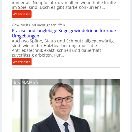
e
immer als Nonplusultra, vor allem wenn hohe Kräfte
r
r
im Spiel sind. Doch es gibt starke Konkurrenz…
b
t
:
Weiterlesen
e
U
K
i
m
Gewirbelt und nicht geschliffen
u
t
s
Präzise und langlebige Kugelgewindetriebe für raue
g
s
a
Umgebungen
e
l
t
Auch wo Späne, Staub und Schmutz allgegenwärtig
l
o
sind, wie in der Holzbearbeitung, muss die
z
g
s
Antriebstechnik exakt, schnell und dauerhaft
u
e
zuverlässig arbeiten. Für…
e
n
w
,
:
Weiterlesen
d
i
w
P
A
n
e
r
u
d
n
ä
f
e
Bild: VDMA e.V.
i
z
t
t
g
i
r
r
e
s
a
i
r
e
g
e
S
u
s
b
t
n
e
u
e
d
i
n
l
l
n
d
l
a
g
H