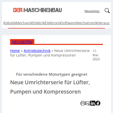
Linked
Newsletter
Robotik
Mechanik
Elektrik
Elektronik
Software
Mechatronik
Herausf
NEUHEITEN
Home
»
Antriebstechnik
»
Neue Umrichterserie
17.
Mai
für Lüfter, Pumpen und Kompressoren
2023
Für verschiedene Motortypen geeignet
Neue Umrichterserie für Lüfter,
Pumpen und Kompressoren