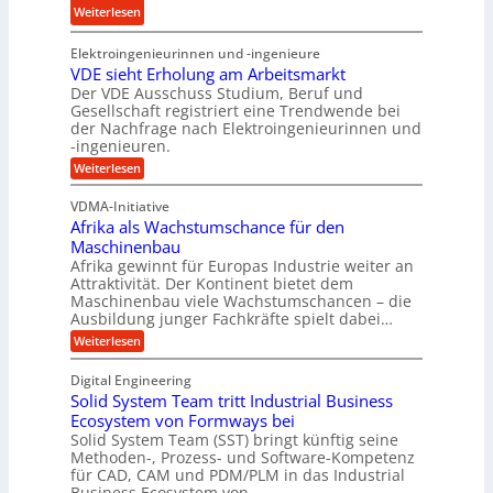
f
:
Weiterlesen
a
s
ü
T
u
f
h
Elektroingenieurinnen und -ingenieure
r
f
r
r
VDE sieht Erholung am Arbeitsmarkt
u
e
u
Der VDE Ausschuss Studium, Beruf und
m
i
n
Gesellschaft registriert eine Trendwende bei
p
e
der Nachfrage nach Elektroingenieurinnen und
g
f
-ingenieuren.
s
e
e
H
:
Weiterlesen
n
r
V
y
B
D
z
VDMA-Initiative
b
S
E
i
Afrika als Wachstumschance für den
s
r
C
e
i
Maschinenbau
i
L
e
l
Afrika gewinnt für Europas Industrie weiter an
d
h
w
Attraktivität. Der Kontinent bietet dem
t
t
-
e
Maschinenbau viele Wachstumschancen – die
U
E
K
Ausbildung junger Fachkräfte spielt dabei…
i
r
m
u
h
t
:
Weiterlesen
s
o
g
A
e
a
l
f
e
Digital Engineering
r
u
r
t
l
n
Solid System Team tritt Industrial Business
e
i
z
g
l
k
Ecosystem von Formways bei
n
a
k
a
Solid System Team (SST) bringt künftig seine
a
t
m
a
n
Methoden-, Prozess- und Software-Kompetenz
g
A
l
w
a
für CAD, CAM und PDM/PLM in das Industrial
r
s
e
i
b
Business Ecosystem von…
p