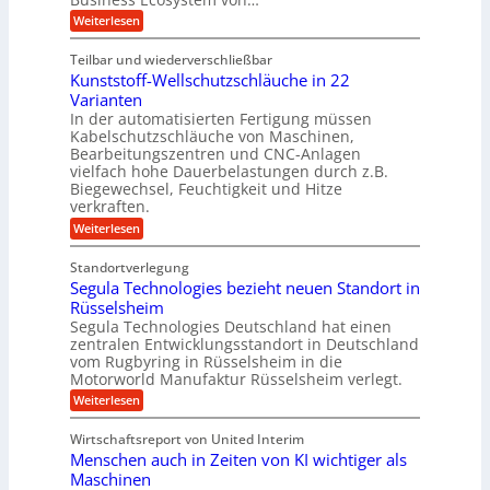
W
r
c
e
a
p
:
Weiterlesen
i
c
k
S
ü
t
h
o
e
s
Teilbar und wiederverschließbar
b
s
l
m
l
t
Kunststoff-Wellschutzschläuche in 22
i
e
a
u
t
d
Varianten
r
r
m
S
In der automatisierten Fertigung müssen
k
s
V
y
Kabelschutzschläuche von Maschinen,
t
c
s
o
Bearbeitungszentren und CNC-Anlagen
h
t
r
a
vielfach hohe Dauerbelastungen durch z.B.
e
n
j
Biegewechsel, Feuchtigkeit und Hitze
m
c
T
verkraften.
a
e
e
:
h
Weiterlesen
f
a
K
ü
r
m
u
r
t
Standortverlegung
n
d
r
Segula Technologies bezieht neuen Standort in
s
e
i
t
Rüsselsheim
n
t
s
M
Segula Technologies Deutschland hat einen
t
t
a
I
zentralen Entwicklungsstandort in Deutschland
o
s
n
vom Rugbyring in Rüsselsheim in die
f
c
d
Motorworld Manufaktur Rüsselsheim verlegt.
f
h
u
-
i
:
Weiterlesen
s
W
n
S
t
e
e
e
r
Wirtschaftsreport von United Interim
l
n
g
i
l
Menschen auch in Zeiten von KI wichtiger als
b
u
a
s
a
l
Maschinen
l
c