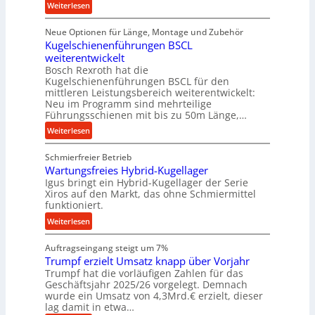
:
Weiterlesen
b
D
e
Neue Optionen für Länge, Montage und Zubehör
i
f
Kugelschienenführungen BSCL
g
ü
weiterentwickelt
i
r
Bosch Rexroth hat die
t
r
Kugelschienenführungen BSCL für den
a
mittleren Leistungsbereich weiterentwickelt:
a
l
Neu im Programm sind mehrteilige
u
e
Führungsschienen mit bis zu 50m Länge,…
e
r
:
Weiterlesen
U
W
K
m
e
Schmierfreier Betrieb
u
g
r
Wartungsfreies Hybrid-Kugellager
g
e
k
Igus bringt ein Hybrid-Kugellager der Serie
e
b
z
Xiros auf den Markt, das ohne Schmiermittel
l
u
funktioniert.
e
s
n
u
:
Weiterlesen
c
g
g
W
h
e
k
Auftragseingang steigt um 7%
a
i
n
r
Trumpf erzielt Umsatz knapp über Vorjahr
r
e
Trumpf hat die vorläufigen Zahlen für das
e
t
n
Geschäftsjahr 2025/26 vorgelegt. Demnach
i
u
e
wurde ein Umsatz von 4,3Mrd.€ erzielt, dieser
s
n
n
lag damit in etwa…
l
g