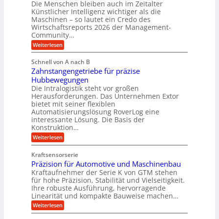
u
a
B
Die Menschen bleiben auch im Zeitalter
h
T
u
Künstlicher Intelligenz wichtiger als die
u
e
s
Maschinen – so lautet ein Credo des
t
c
i
z
Wirtschaftsreports 2026 der Management-
h
n
s
Community…
n
e
c
o
s
:
Weiterlesen
h
l
s
M
l
o
E
e
ä
Schnell von A nach B
g
c
n
u
i
Zahnstangengetriebe für präzise
o
s
c
e
s
c
Hubbewegungen
h
s
y
h
Die Intralogistik steht vor großen
e
b
s
e
i
Herausforderungen. Das Unternehmen Extor
e
t
n
n
z
bietet mit seiner flexiblen
e
a
2
i
Automatisierungslösung RoverLog eine
m
u
2
e
v
interessante Lösung. Die Basis der
c
V
h
o
h
Konstruktion…
a
t
n
i
r
:
Weiterlesen
n
F
n
i
Z
e
o
Z
a
a
u
r
e
Kraftsensorserie
n
h
e
m
i
Präzision für Automotive und Maschinenbau
t
n
n
w
t
e
s
Kraftaufnehmer der Serie K von GTM stehen
S
a
e
n
t
t
für hohe Präzision, Stabilität und Vielseitigkeit.
y
n
a
a
s
Ihre robuste Ausführung, hervorragende
v
n
n
b
o
Linearität und kompakte Bauweise machen…
g
d
e
n
:
e
Weiterlesen
o
i
K
P
n
r
I
r
g