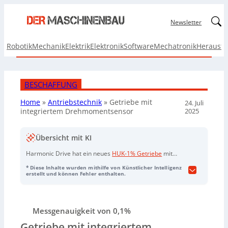
Linked
Newsletter
Robotik
Mechanik
Elektrik
Elektronik
Software
Mechatronik
Herausf
BESCHAFFUNG
Home
»
Antriebstechnik
»
Getriebe mit
24. Juli
2025
integriertem Drehmomentsensor
Übersicht mit KI
Harmonic Drive hat ein neues
HUK-1% Getriebe
mit
integriertem Drehmomentsensor entwickelt, das eine
* Diese Inhalte wurden mithilfe von Künstlicher Intelligenz
spielfreie Bewegung mit präziser Lasterfassung
erstellt und können Fehler enthalten.
ermöglicht. Der Sensor erfasst ausschließlich
Drehmoment, was eine kompakte Bauweise ohne
Beeinflussung der Signalqualität sicherstellt. Das
Messgenauigkeit von 0,1%
System bietet eine Messgenauigkeit von 0,1% und eine
Systemgenauigkeit von 1%, ideal für präzise
Getriebe mit integriertem