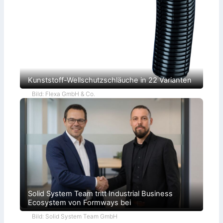
k
r
a
t
i
e
Kunststoff-Wellschutzschläuche in 22 Varianten
Bild: Flexa GmbH & Co.
Solid System Team tritt Industrial Business
Ecosystem von Formways bei
Bild: Solid System Team GmbH