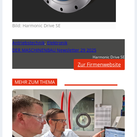
Bild: Harmonic Drive SE
Antriebstechnik
,
Elektronik
DER MASCHINENBAU Newsletter 29 2025
Harmonic Drive SE
Zur Firmenwebsite
MEHR ZUM THEMA