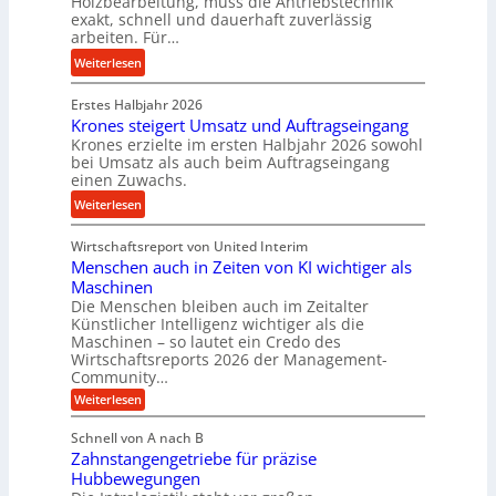
Holzbearbeitung, muss die Antriebstechnik
e
t
h
exakt, schnell und dauerhaft zuverlässig
w
arbeiten. Für…
a
a
i
n
l
:
Weiterlesen
n
d
l
P
d
s
Erstes Halbjahr 2026
r
e
e
Krones steigert Umsatz und Auftragseingang
ä
t
Krones erzielte im ersten Halbjahr 2026 sowohl
n
z
r
bei Umsatz als auch beim Auftragseingang
s
i
einen Zuwachs.
i
o
s
e
:
Weiterlesen
r
e
b
K
e
u
u
Wirtschaftsreport von United Interim
r
n
n
n
Menschen auch in Zeiten von KI wichtiger als
o
d
d
Maschinen
n
l
Die Menschen bleiben auch im Zeitalter
H
e
a
Künstlicher Intelligenz wichtiger als die
y
s
n
Maschinen – so lautet ein Credo des
d
s
g
Wirtschaftsreports 2026 der Management-
r
t
Community…
l
a
e
:
e
Weiterlesen
u
M
i
b
e
l
g
Schnell von A nach B
i
n
i
e
Zahnstangengetriebe für präzise
s
g
k
c
r
Hubbewegungen
e
h
i