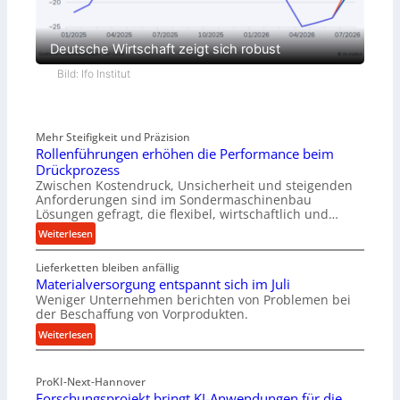
Deutsche Wirtschaft zeigt sich robust
Bild: Ifo Institut
Mehr Steifigkeit und Präzision
Rollenführungen erhöhen die Performance beim
Drückprozess
Zwischen Kostendruck, Unsicherheit und steigenden
Anforderungen sind im Sondermaschinenbau
Lösungen gefragt, die flexibel, wirtschaftlich und…
:
Weiterlesen
R
Lieferketten bleiben anfällig
o
Materialversorgung entspannt sich im Juli
l
Weniger Unternehmen berichten von Problemen bei
l
der Beschaffung von Vorprodukten.
e
:
Weiterlesen
n
M
f
a
ü
ProKI-Next-Hannover
t
h
Forschungsprojekt bringt KI-Anwendungen für die