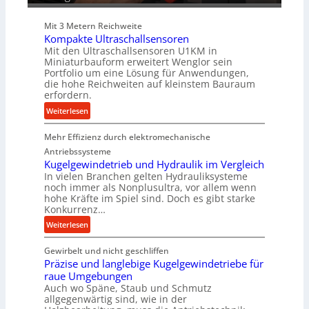
i
e
Mit 3 Metern Reichweite
P
Kompakte Ultraschallsensoren
r
Mit den Ultraschallsensoren U1KM in
o
Miniaturbauform erweitert Wenglor sein
d
Portfolio um eine Lösung für Anwendungen,
u
die hohe Reichweiten auf kleinstem Bauraum
erfordern.
k
t
:
Weiterlesen
i
K
o
Mehr Effizienz durch elektromechanische
o
n
m
Antriebssysteme
i
p
Kugelgewindetrieb und Hydraulik im Vergleich
n
In vielen Branchen gelten Hydrauliksysteme
a
noch immer als Nonplusultra, vor allem wenn
d
k
hohe Kräfte im Spiel sind. Doch es gibt starke
e
t
Konkurrenz…
n
e
:
Weiterlesen
M
U
K
i
l
Gewirbelt und nicht geschliffen
u
t
t
Präzise und langlebige Kugelgewindetriebe für
g
t
r
raue Umgebungen
e
e
a
Auch wo Späne, Staub und Schmutz
l
l
s
allgegenwärtig sind, wie in der
g
s
c