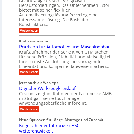
Die Intralogistik steht vor großen
t
K
e
Herausforderungen. Das Unternehmen Extor
m
U
n
u
bietet mit seiner flexiblen
V
a
m
g
Automatisierungslösung RoverLog eine
u
e
s
e
interessante Lösung. Die Basis der
c
r
a
h
Konstruktion…
l
i
g
t
:
g
Weiterlesen
n
l
Z
z
e
Z
a
e
u
e
Kraftsensorserie
w
h
i
i
n
Präzision für Automotive und Maschinenbau
n
i
t
c
s
Kraftaufnehmer der Serie K von GTM stehen
d
e
n
t
für hohe Präzision, Stabilität und Vielseitigkeit.
h
n
A
d
a
Ihre robuste Ausführung, hervorragende
v
u
n
e
o
Linearität und kompakte Bauweise machen…
g
f
n
t
:
e
Weiterlesen
K
t
r
P
n
I
r
r
g
i
w
Jetzt auch als Web-App
ä
e
a
i
e
Digitaler Werkzeugkreislauf
z
t
c
g
i
b
r
Coscom zeigt im Rahmen der Fachmesse AMB
h
s
i
s
in Stuttgart seine touchfähige
e
t
i
e
Anwendungsoberfläche InfoPoint.
e
i
f
o
b
g
i
:
Weiterlesen
n
e
ü
e
D
f
f
n
r
r
i
ü
ü
Neue Optionen für Länge, Montage und Zubehör
g
a
g
r
r
r
l
Kugelschienenführungen BSCL
i
a
A
p
a
s
t
weiterentwickelt
u
r
n
M
u
a