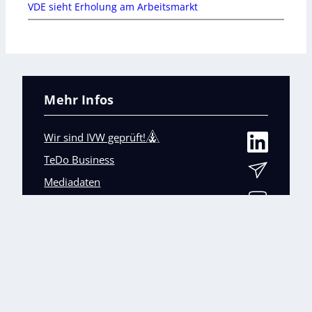
VDE sieht Erholung am Arbeitsmarkt
Mehr Infos
Wir sind IVW geprüft!
TeDo Business
Mediadaten
Abo-Service
Unsere weiteren Fachmagazine
+