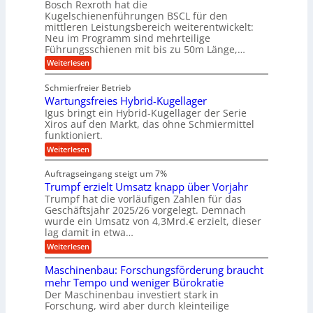
t
ä
Bosch Rexroth hat die
a
g
l
e
o
z
Kugelschienenführungen BSCL für den
s
e
m
i
U
mittleren Leistungsbereich weiterentwickelt:
c
r
o
s
h
Neu im Programm sind mehrteilige
m
W
t
e
i
Führungsschienen mit bis zu 50m Länge,…
e
g
i
H
n
r
v
u
:
Weiterlesen
e
e
k
e
b
K
n
b
z
u
b
u
Schmierfreier Betrieb
e
n
u
e
g
u
d
Wartungsfreies Hybrid-Kugellager
w
e
n
g
M
e
l
Igus bringt ein Hybrid-Kugellager der Serie
g
k
a
g
s
Xiros auf den Markt, das ohne Schmiermittel
r
s
u
e
c
funktioniert.
e
c
n
h
n
i
h
:
g
Weiterlesen
i
s
i
W
e
e
l
n
a
n
n
Auftragseingang steigt um 7%
a
e
r
e
u
Trumpf erzielt Umsatz knapp über Vorjahr
n
t
n
f
b
u
Trumpf hat die vorläufigen Zahlen für das
f
a
n
ü
Geschäftsjahr 2025/26 vorgelegt. Demnach
u
g
h
wurde ein Umsatz von 4,3Mrd.€ erzielt, dieser
s
r
lag damit in etwa…
f
u
:
r
Weiterlesen
n
T
e
g
r
i
e
Maschinenbau: Forschungsförderung braucht
u
e
n
mehr Tempo und weniger Bürokratie
m
s
B
Der Maschinenbau investiert stark in
p
H
S
Forschung, wird aber durch kleinteilige
f
y
C