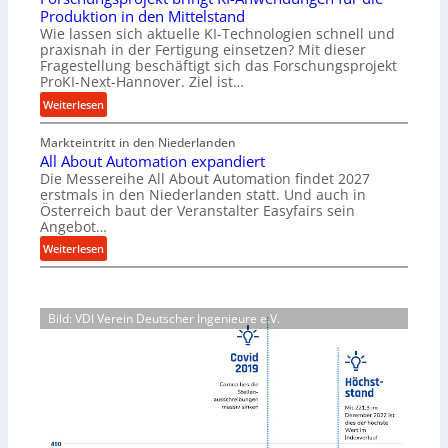
e
r
Produktion in den Mittelstand
r
u
Wie lassen sich aktuelle KI-Technologien schnell und
i
n
praxisnah in der Fertigung einsetzen? Mit dieser
a
g
Fragestellung beschäftigt sich das Forschungsprojekt
l
e
ProKI-Next-Hannover. Ziel ist…
v
n
:
Weiterlesen
e
e
F
r
r
Markteintritt in den Niederlanden
o
s
h
All About Automation expandiert
r
o
ö
Die Messereihe All About Automation findet 2027
s
r
erstmals in den Niederlanden statt. Und auch in
h
c
Österreich baut der Veranstalter Easyfairs sein
g
e
h
Angebot…
u
n
u
:
n
Weiterlesen
d
n
A
g
i
g
l
e
e
s
l
n
P
p
Bild: VDI Verein Deutscher Ingenieure e.V.
A
t
e
r
b
s
r
o
o
p
f
j
u
a
o
e
t
n
r
k
A
n
m
t
u
t
a
b