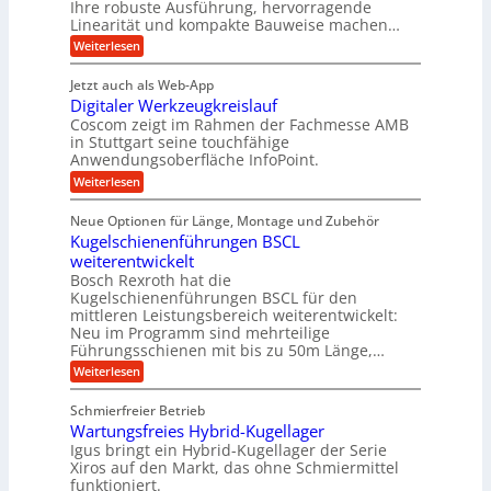
Ihre robuste Ausführung, hervorragende
v
u
n
e
o
Linearität und kompakte Bauweise machen…
g
f
n
t
:
e
Weiterlesen
K
t
r
P
n
I
r
r
g
i
w
Jetzt auch als Web-App
ä
e
a
i
e
Digitaler Werkzeugkreislauf
z
t
c
g
i
b
r
Coscom zeigt im Rahmen der Fachmesse AMB
h
s
i
s
in Stuttgart seine touchfähige
e
t
i
e
Anwendungsoberfläche InfoPoint.
e
i
f
o
b
g
i
:
Weiterlesen
n
e
ü
e
D
f
f
n
r
r
i
ü
ü
Neue Optionen für Länge, Montage und Zubehör
g
a
g
r
r
r
l
Kugelschienenführungen BSCL
i
a
A
p
a
s
t
weiterentwickelt
u
r
n
M
u
a
t
ä
Bosch Rexroth hat die
a
g
l
e
o
z
Kugelschienenführungen BSCL für den
s
e
m
i
U
mittleren Leistungsbereich weiterentwickelt:
c
r
o
s
h
Neu im Programm sind mehrteilige
m
W
t
e
i
Führungsschienen mit bis zu 50m Länge,…
e
g
i
H
n
r
v
u
:
Weiterlesen
e
e
k
e
b
K
n
b
z
u
b
u
Schmierfreier Betrieb
e
n
u
e
g
u
d
Wartungsfreies Hybrid-Kugellager
w
e
n
g
M
e
l
Igus bringt ein Hybrid-Kugellager der Serie
g
k
a
g
s
Xiros auf den Markt, das ohne Schmiermittel
r
s
u
e
c
funktioniert.
e
c
n