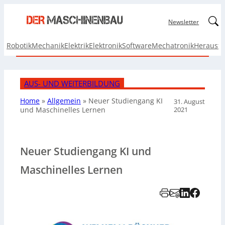
Linked
Newsletter
Robotik
Mechanik
Elektrik
Elektronik
Software
Mechatronik
Herausf
AUS- UND WEITERBILDUNG
Home
»
Allgemein
»
Neuer Studiengang KI
31. August
2021
und Maschinelles Lernen
Neuer Studiengang KI und
Maschinelles Lernen