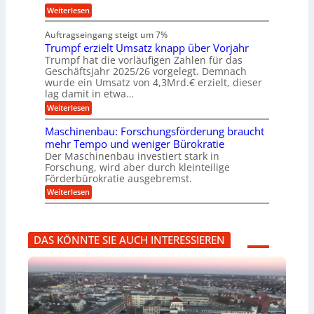
h
n
i
h
:
g
Weiterlesen
i
s
i
W
e
e
l
n
a
n
n
Auftragseingang steigt um 7%
a
e
r
e
u
Trumpf erzielt Umsatz knapp über Vorjahr
n
t
n
f
b
u
Trumpf hat die vorläufigen Zahlen für das
f
a
n
ü
Geschäftsjahr 2025/26 vorgelegt. Demnach
u
g
h
wurde ein Umsatz von 4,3Mrd.€ erzielt, dieser
s
r
lag damit in etwa…
f
u
:
r
Weiterlesen
n
T
e
g
r
i
e
Maschinenbau: Forschungsförderung braucht
u
e
n
mehr Tempo und weniger Bürokratie
m
s
B
Der Maschinenbau investiert stark in
p
H
S
Forschung, wird aber durch kleinteilige
f
y
C
e
b
Förderbürokratie ausgebremst.
L
r
r
w
:
Weiterlesen
z
i
e
M
i
d
i
a
e
-
t
s
l
K
e
c
t
u
r
DAS KÖNNTE SIE AUCH INTERESSIEREN
h
U
g
e
i
m
e
n
n
s
l
t
e
a
l
w
n
t
a
i
b
z
g
c
a
k
e
k
u
n
r