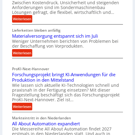
Zwischen Kostendruck, Unsicherheit und steigenden
Anforderungen sind im Sondermaschinenbau
Lösungen gefragt, die flexibel, wirtschaftlich und…
:
Weiterlesen
R
Lieferketten bleiben anfällig
o
Materialversorgung entspannt sich im Juli
l
Weniger Unternehmen berichten von Problemen bei
l
der Beschaffung von Vorprodukten.
e
:
Weiterlesen
n
M
f
a
ü
ProKI-Next-Hannover
t
h
Forschungsprojekt bringt KI-Anwendungen für die
e
r
Produktion in den Mittelstand
r
u
Wie lassen sich aktuelle KI-Technologien schnell und
i
n
praxisnah in der Fertigung einsetzen? Mit dieser
a
g
Fragestellung beschäftigt sich das Forschungsprojekt
l
e
ProKI-Next-Hannover. Ziel ist…
v
n
:
Weiterlesen
e
e
F
r
r
Markteintritt in den Niederlanden
o
s
h
All About Automation expandiert
r
o
ö
Die Messereihe All About Automation findet 2027
s
r
erstmals in den Niederlanden statt. Und auch in
h
c