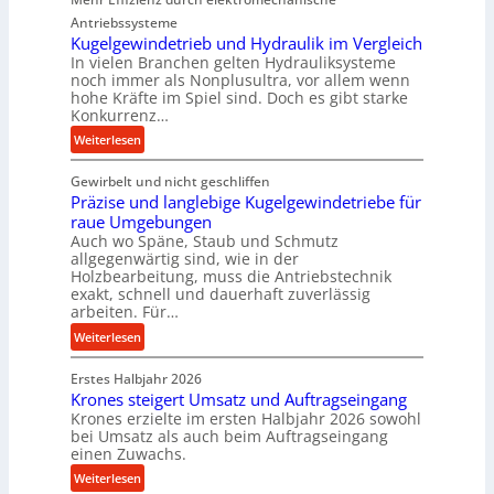
n
m
Antriebssysteme
i
p
Kugelgewindetrieb und Hydraulik im Vergleich
n
In vielen Branchen gelten Hydrauliksysteme
a
noch immer als Nonplusultra, vor allem wenn
d
k
hohe Kräfte im Spiel sind. Doch es gibt starke
e
t
Konkurrenz…
n
e
:
Weiterlesen
M
U
K
i
l
Gewirbelt und nicht geschliffen
u
t
t
Präzise und langlebige Kugelgewindetriebe für
g
t
r
raue Umgebungen
e
e
a
Auch wo Späne, Staub und Schmutz
l
l
s
allgegenwärtig sind, wie in der
g
s
c
Holzbearbeitung, muss die Antriebstechnik
e
t
h
exakt, schnell und dauerhaft zuverlässig
w
arbeiten. Für…
a
a
i
n
l
:
Weiterlesen
n
d
l
P
d
s
Erstes Halbjahr 2026
r
e
e
Krones steigert Umsatz und Auftragseingang
ä
t
Krones erzielte im ersten Halbjahr 2026 sowohl
n
z
r
bei Umsatz als auch beim Auftragseingang
s
i
einen Zuwachs.
i
o
s
e
:
Weiterlesen
r
e