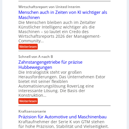
b
K
e
u
u
Wirtschaftsreport von United Interim
r
n
n
n
Menschen auch in Zeiten von KI wichtiger als
o
d
d
Maschinen
n
l
Die Menschen bleiben auch im Zeitalter
H
e
a
Künstlicher Intelligenz wichtiger als die
y
s
n
Maschinen – so lautet ein Credo des
d
s
g
Wirtschaftsreports 2026 der Management-
r
t
Community…
l
a
e
:
e
Weiterlesen
u
M
i
b
e
l
g
Schnell von A nach B
i
n
i
e
Zahnstangengetriebe für präzise
s
g
k
c
r
Hubbewegungen
e
h
i
Die Intralogistik steht vor großen
t
K
e
Herausforderungen. Das Unternehmen Extor
m
U
n
u
bietet mit seiner flexiblen
V
a
m
g
Automatisierungslösung RoverLog eine
u
e
s
e
interessante Lösung. Die Basis der
c
r
a
h
Konstruktion…
l
i
g
t
:
g
Weiterlesen
n
l
Z
z
e
Z
a
e
u
e
Kraftsensorserie
w
h
i
i
n
Präzision für Automotive und Maschinenbau
n
i
t
c
s
Kraftaufnehmer der Serie K von GTM stehen
d
e
n
t
für hohe Präzision, Stabilität und Vielseitigkeit.
h
n
A
d
a