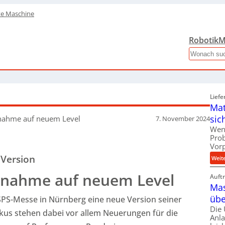
te Maschine
Robotik
M
Search
Liefe
Mat
sic
ebnahme auf neuem Level
7. November 2024
Wen
Pro
Vor
 Version
Weit
ebnahme auf neuem Level
Auft
Mas
übe
n SPS-Messe in Nürnberg eine neue Version seiner
Die
kus stehen dabei vor allem Neuerungen für die
Anl