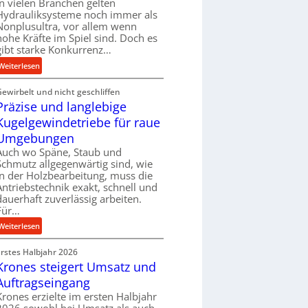
In vielen Branchen gelten
e
Hydrauliksysteme noch immer als
r
Nonplusultra, vor allem wenn
f
hohe Kräfte im Spiel sind. Doch es
gibt starke Konkurrenz…
o
r
:
Weiterlesen
m
K
a
Gewirbelt und nicht geschliffen
u
n
Präzise und langlebige
g
c
e
Kugelgewindetriebe für raue
e
l
Umgebungen
b
g
Auch wo Späne, Staub und
e
e
Schmutz allgegenwärtig sind, wie
i
w
in der Holzbearbeitung, muss die
m
i
Antriebstechnik exakt, schnell und
D
n
dauerhaft zuverlässig arbeiten.
r
Für…
d
ü
e
:
Weiterlesen
c
t
P
k
r
Erstes Halbjahr 2026
r
p
i
Krones steigert Umsatz und
ä
r
e
z
Auftragseingang
o
b
i
Krones erzielte im ersten Halbjahr
z
u
s