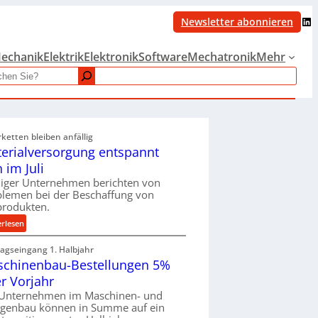
LinkedIn
Newsletter abonnieren
echanik
Elektrik
Elektronik
Software
Mechatronik
Mehr
rketten bleiben anfällig
erialversorgung entspannt
h im Juli
iger Unternehmen berichten von
blemen bei der Beschaffung von
produkten.
:
erlesen
M
ragseingang 1. Halbjahr
a
chinenbau-Bestellungen 5%
t
e
r Vorjahr
r
 Unternehmen im Maschinen- und
i
agenbau können in Summe auf ein
a