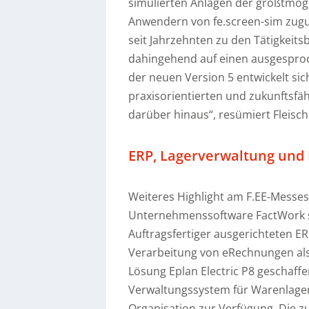
simulierten Anlagen der größtmögl
Anwendern von fe.screen-sim zug
seit Jahrzehnten zu den Tätigkeit
dahingehend auf einen ausgesproc
der neuen Version 5 entwickelt si
praxisorientierten und zukunftsfä
darüber hinaus“, resümiert Fleisc
ERP, Lagerverwaltung und
Weiteres Highlight am F.EE-Messes
Unternehmenssoftware FactWork sei
Auftragsfertiger ausgerichteten E
Verarbeitung von eRechnungen als
Lösung Eplan Electric P8 geschaff
Verwaltungssystem für Warenlage
Organisation zur Verfügung. Die z