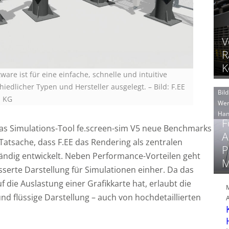
V
R
K
ware ist für eine einfache, schnelle und intuitive
iedlicher Typen und Hersteller ausgelegt. – Bild: F.EE
Bild
. KG
Wer
Han
F
das Simulations-Tool fe.screen-sim V5 neue Benchmarks
A
e Tatsache, dass F.EE das Rendering als zentralen
P
tändig entwickelt. Neben Performance-Vorteilen geht
M
sserte Darstellung für Simulationen einher. Da das
f die Auslastung einer Grafikkarte hat, erlaubt die
nd flüssige Darstellung – auch von hochdetaillierten