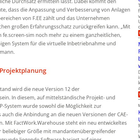
iche Durchsatz ermitteln lässt. Dabei kommt den
ute, dass die Anpassung und Verbesserung von Anlagen
sbereichen von F.EE zählt und das Unternehmen
hen großen Erfahrungsschatz zurückgreifen kann. „Mit
ch fe.screen-sim noch mehr zu einem ganzheitlichen,
higen System für die virtuelle Inbetriebnahme und
hmann.
 Projektplanung
tand wird die neue Version 12 der
n. In diesem, auf mittelständische Projekt- und
RP-System wurde sowohl die Möglichkeit zur
 auch die Anbindung an die neuen Versionen der CAE-
en. Mit FactWork.Warehouse steht ein neu entwickeltes
r beliebiger Größe mit mandantenübergreifender
ugrunde liegende Software basiert auf einer