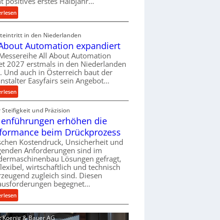
ht positives erstes Halbjahr…
l
:
erlesen
v
M
e
a
eintritt in den Niederlanden
r
s
 About Automation expandiert
s
c
Messereihe All About Automation
o
h
et 2027 erstmals in den Niederlanden
r
i
t. Und auch in Österreich baut der
g
n
nstalter Easyfairs sein Angebot…
u
e
:
erlesen
n
n
A
g
b
Steifigkeit und Präzision
l
e
a
lenführungen erhöhen die
l
n
u
A
t
formance beim Drückprozess
-
b
s
chen Kostendruck, Unsicherheit und
B
o
p
igenden Anforderungen sind im
e
u
dermaschinenbau Lösungen gefragt,
a
s
flexibel, wirtschaftlich und technisch
t
n
t
zeugend zugleich sind. Diesen
A
n
e
ausforderungen begegnet…
u
t
l
t
:
s
erlesen
l
o
R
i
u
m
o
c
d: Koenig & Bauer AG
n