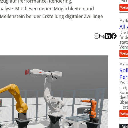
Bezug auf Performance, Rendering,
leic
Weit
alyse. Mit diesen neuen Möglichkeiten und
eilenstein bei der Erstellung digitaler Zwillinge
Markt
All
Die 
find
stat
Vera
Weit
Mehr 
Rol
Per
Zwis
ste
Son
die 
über
Her
Weit
Bil