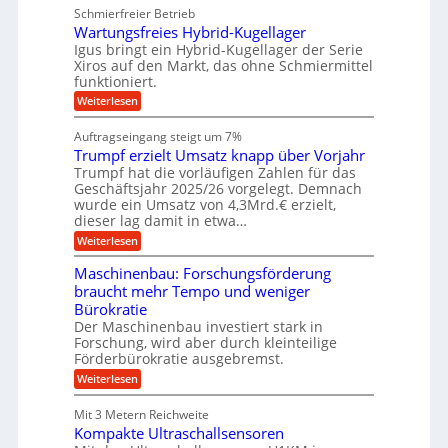
u
u
e
Schmierfreier Betrieb
e
n
e
g
g
u
d
Wartungsfreies Hybrid-Kugellager
e
n
u
g
M
l
Igus bringt ein Hybrid-Kugellager der Serie
n
k
a
s
Xiros auf den Markt, das ohne Schmiermittel
g
r
s
c
funktioniert.
e
e
c
h
n
i
h
:
Weiterlesen
i
s
i
W
e
l
n
a
n
Auftragseingang steigt um 7%
a
e
r
e
u
Trumpf erzielt Umsatz knapp über Vorjahr
n
t
n
f
b
u
Trumpf hat die vorläufigen Zahlen für das
f
a
n
ü
Geschäftsjahr 2025/26 vorgelegt. Demnach
u
g
h
wurde ein Umsatz von 4,3Mrd.€ erzielt,
s
r
dieser lag damit in etwa…
f
u
:
r
Weiterlesen
n
T
e
g
r
i
e
Maschinenbau: Forschungsförderung
u
e
n
braucht mehr Tempo und weniger
m
s
B
Bürokratie
p
H
S
f
y
Der Maschinenbau investiert stark in
C
e
b
L
Forschung, wird aber durch kleinteilige
r
r
w
Förderbürokratie ausgebremst.
z
i
e
:
Weiterlesen
i
d
i
M
e
-
t
a
l
K
e
Mit 3 Metern Reichweite
s
t
u
r
Kompakte Ultraschallsensoren
c
U
g
e
h