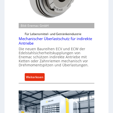
Bild: Enemac GmbH
Für Lebensmittel- und Getränkeindustrie
Mechanischer Überlastschutz für indirekte
Antriebe
Die neuen Baureihen ECV und ECW der
Edelstahlsicherheitskupplungen von
Enemac schützen indirekte Antriebe mit
Ketten oder Zahnriemen mechanisch vor
Drehmomentspitzen und Überlastungen.
:
Weiterlesen
M
e
c
h
a
n