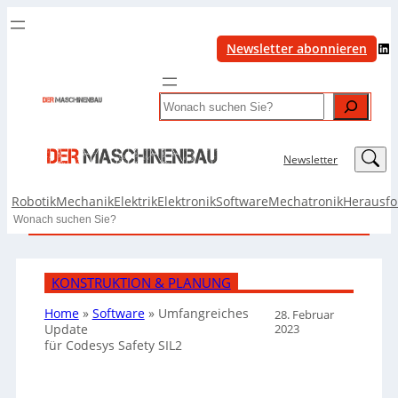
LinkedIn
Newsletter abonnieren
Search
LinkedIn
Newsletter
Robotik
Mechanik
Elektrik
Elektronik
Software
Mechatronik
Herausf
Search
KONSTRUKTION & PLANUNG
Home
»
Software
»
Umfangreiches
28. Februar
2023
Update
für Codesys Safety SIL2