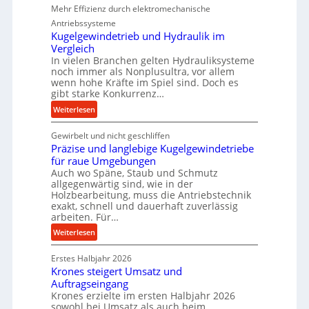
Mehr Effizienz durch elektromechanische
e
Antriebssysteme
r
Kugelgewindetrieb und Hydraulik im
f
Vergleich
o
In vielen Branchen gelten Hydrauliksysteme
r
noch immer als Nonplusultra, vor allem
m
wenn hohe Kräfte im Spiel sind. Doch es
a
gibt starke Konkurrenz…
n
:
Weiterlesen
c
K
e
Gewirbelt und nicht geschliffen
u
b
Präzise und langlebige Kugelgewindetriebe
g
e
für raue Umgebungen
e
i
Auch wo Späne, Staub und Schmutz
l
allgegenwärtig sind, wie in der
m
g
Holzbearbeitung, muss die Antriebstechnik
D
e
exakt, schnell und dauerhaft zuverlässig
r
w
arbeiten. Für…
ü
i
:
Weiterlesen
c
n
P
k
d
Erstes Halbjahr 2026
r
p
e
Krones steigert Umsatz und
ä
r
t
Auftragseingang
z
o
r
Krones erzielte im ersten Halbjahr 2026
i
z
i
sowohl bei Umsatz als auch beim