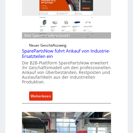
l
r
r
i
o
n
e
d
n
i
t
Bild: SparePartsNow GmbH
r
w
e
i
Neuer Geschäftszweig
k
SparePartsNow führt Ankauf von Industrie-
c
t
Ersatzteilen ein
k
e
Die B2B-Plattform SparePartsNow erweitert
e
ihr Geschäftsmodell um den professionellen
A
l
Ankauf von Überbeständen, Restposten und
n
t
Auslaufartikeln aus der industriellen
t
Produktion.
X
r
6
i
0
:
Weiterlesen
e
-
S
b
P
p
e
l
a
a
r
t
e
t