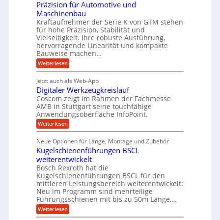
c
n
Präzision für Automotive und
o
n
n
h
d
s
Maschinenbau
s
d
t
A
Kraftaufnehmer der Serie K von GTM stehen
e
e
a
für hohe Präzision, Stabilität und
u
n
,
t
Vielseitigkeit. Ihre robuste Ausführung,
g
f
w
r
hervorragende Linearität und kompakte
e
t
e
i
Bauweise machen…
n
r
g
n
e
:
Weiterlesen
e
a
P
i
b
t
r
g
g
e
Jetzt auch als Web-App
r
ä
s
i
e
f
Digitaler Werkzeugkreislauf
z
e
e
i
Coscom zeigt im Rahmen der Fachmesse
r
ü
b
s
i
AMB in Stuttgart seine touchfähige
S
r
e
i
Anwendungsoberfläche InfoPoint.
n
f
t
r
o
ü
:
g
Weiterlesen
n
e
a
r
D
f
a
l
u
p
i
ü
Neue Optionen für Länge, Montage und Zubehör
n
r
g
l
e
r
ä
Kugelschienenführungen BSCL
i
g
A
e
U
z
t
weiterentwickelt
u
i
n
m
a
t
Bosch Rexroth hat die
s
l
o
g
Kugelschienenführungen BSCL für den
e
e
m
e
mittleren Leistungsbereich weiterentwickelt:
H
r
o
Neu im Programm sind mehrteilige
u
b
W
t
b
Führungsschienen mit bis zu 50m Länge,…
e
i
u
b
r
v
:
Weiterlesen
n
e
k
e
K
w
z
g