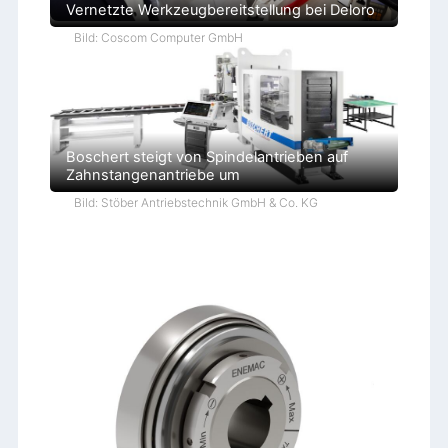
Vernetzte Werkzeugbereitstellung bei Deloro
Bild: Coscom Computer GmbH
Boschert steigt von Spindelantrieben auf
Zahnstangenantriebe um
Bild: Stöber Antriebstechnik GmbH & Co. KG