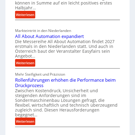
i
n
können in Summe auf ein leicht positives erstes
e
r
r
Halbjahr…
e
i
u
t
:
Weiterlesen
i
a
g
s
M
n
l
b
a
c
v
a
Markteintritt in den Niederlanden
s
h
e
u
All About Automation expandiert
c
a
r
Die Messereihe All About Automation findet 2027
p
h
s
f
erstmals in den Niederlanden statt. Und auch in
r
i
o
Österreich baut der Veranstalter Easyfairs sein
t
o
n
Angebot…
r
z
e
z
g
:
Weiterlesen
e
n
e
u
A
i
b
n
s
Mehr Steifigkeit und Präzision
l
g
a
g
Rollenführungen erhöhen die Performance beim
s
l
t
u
e
Drückprozess
A
e
-
s
Zwischen Kostendruck, Unsicherheit und
n
b
B
steigenden Anforderungen sind im
i
t
o
Sondermaschinenbau Lösungen gefragt, die
e
s
c
u
flexibel, wirtschaftlich und technisch überzeugend
s
p
h
t
zugleich sind. Diesen Herausforderungen
t
a
begegnet…
A
r
e
n
u
o
:
Weiterlesen
l
n
t
R
b
l
t
o
o
u
u