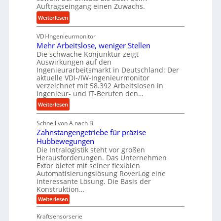
s
e
Auftragseingang einen Zuwachs.
e
e
s
b
:
Weiterlesen
u
s
u
K
n
n
VDI-Ingenieurmonitor
r
d
d
Mehr Arbeitslose, weniger Stellen
o
l
Die schwache Konjunktur zeigt
H
n
a
Auswirkungen auf den
y
e
n
Ingenieurarbeitsmarkt in Deutschland: Der
d
s
g
aktuelle VDI-/IW-Ingenieurmonitor
r
s
verzeichnet mit 58.392 Arbeitslosen in
l
a
t
Ingenieur- und IT-Berufen den…
e
u
e
:
b
Weiterlesen
l
i
M
i
i
g
Schnell von A nach B
e
g
k
e
Zahnstangengetriebe für präzise
h
e
i
r
Hubbewegungen
r
K
m
t
Die Intralogistik steht vor großen
A
u
Herausforderungen. Das Unternehmen
V
U
r
g
Extor bietet mit seiner flexiblen
e
m
b
e
Automatisierungslösung RoverLog eine
r
s
e
l
interessante Lösung. Die Basis der
g
a
Konstruktion…
i
g
l
t
t
e
:
Weiterlesen
e
z
Z
s
w
a
i
u
Kraftsensorserie
l
i
h