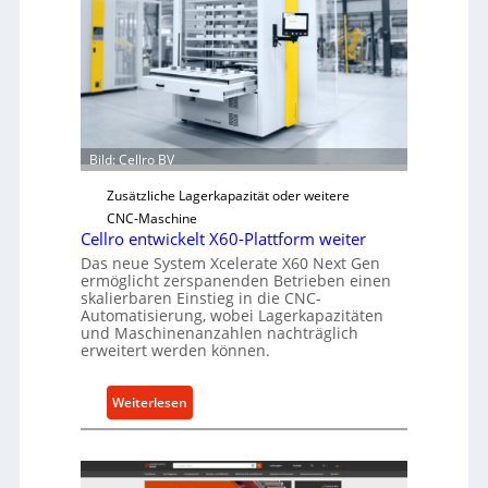
i
s
c
h
e
r
Ü
Bild: Cellro BV
b
e
Zusätzliche Lagerkapazität oder weitere
r
CNC-Maschine
l
Cellro entwickelt X60-Plattform weiter
a
Das neue System Xcelerate X60 Next Gen
s
ermöglicht zerspanenden Betrieben einen
skalierbaren Einstieg in die CNC-
t
Automatisierung, wobei Lagerkapazitäten
s
und Maschinenanzahlen nachträglich
c
erweitert werden können.
h
u
:
Weiterlesen
t
C
z
e
f
l
ü