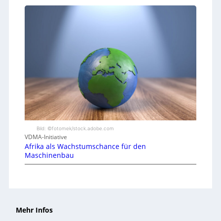
Bild: ©fotomek/stock.adobe.com
VDMA-Initiative
Afrika als Wachstumschance für den
Maschinenbau
Mehr Infos