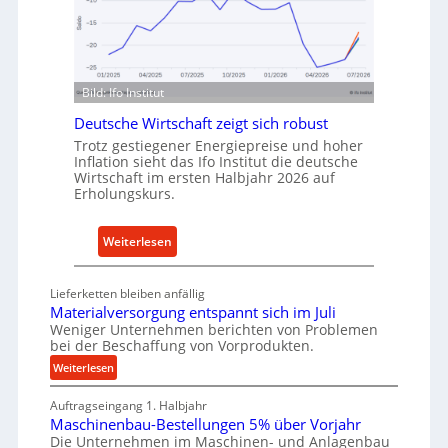
I
e
n
n
d
f
u
ü
Bild: Ifo Institut
s
r
t
Deutsche Wirtschaft zeigt sich robust
n
r
Trotz gestiegener Energiepreise und hoher
a
Inflation sieht das Ifo Institut die deutsche
i
c
Wirtschaft im ersten Halbjahr 2026 auf
e
h
Erholungskurs.
-
h
E
a
:
Weiterlesen
r
l
D
s
t
e
a
i
Lieferketten bleiben anfällig
u
t
Materialversorgung entspannt sich im Juli
g
t
Weniger Unternehmen berichten von Problemen
z
e
bei der Beschaffung von Vorprodukten.
s
t
W
c
:
Weiterlesen
e
e
M
h
i
r
Auftragseingang 1. Halbjahr
a
e
l
k
Maschinenbau-Bestellungen 5% über Vorjahr
t
W
e
z
Die Unternehmen im Maschinen- und Anlagenbau
e