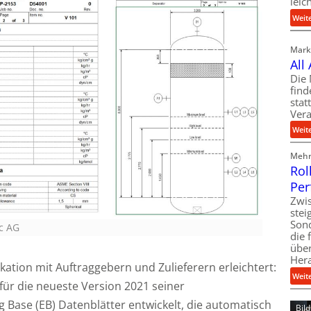
leic
Weit
Markt
All
Die 
find
stat
Vera
Weit
Mehr 
Rol
Per
Zwis
ste
Son
ec AG
die 
über
Her
tion mit Auftraggebern und Zulieferern erleichtert:
Weit
für die neueste Version 2021 seiner
 Base (EB) Datenblätter entwickelt, die automatisch
Bil