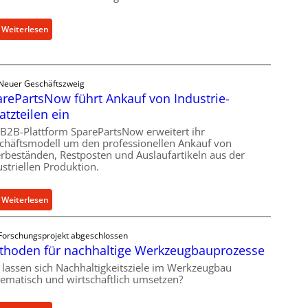
c
h
:
Weiterlesen
e
C
r
e
Ü
l
b
Neuer Geschäftszweig
l
e
rePartsNow führt Ankauf von Industrie-
r
r
atzteilen ein
o
l
e
 B2B-Plattform SparePartsNow erweitert ihr
a
chäftsmodell um den professionellen Ankauf von
n
s
rbeständen, Restposten und Auslaufartikeln aus der
t
t
ustriellen Produktion.
w
s
i
c
:
Weiterlesen
c
h
S
k
u
p
e
t
Forschungsprojekt abgeschlossen
a
l
z
thoden für nachhaltige Werkzeugbauprozesse
r
t
f
 lassen sich Nachhaltigkeitsziele im Werkzeugbau
e
X
ü
tematisch und wirtschaftlich umsetzen?
P
6
r
a
0
i