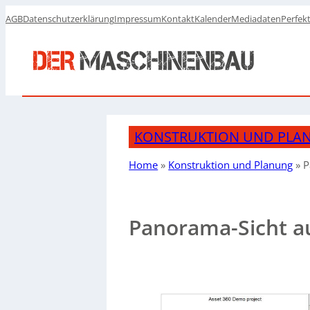
AGB
Datenschutzerklärung
Impressum
Kontakt
Kalender
Mediadaten
Perfek
KONSTRUKTION UND PLA
Home
»
Konstruktion und Planung
»
P
Panorama-Sicht auf