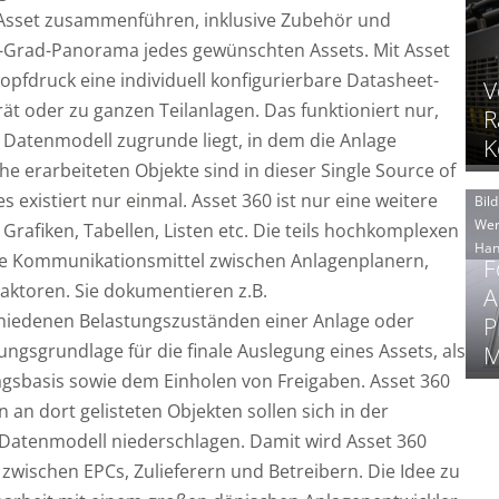
 Asset zusammenführen, inklusive Zubehör und
0-Grad-Panorama jedes gewünschten Assets. Mit Asset
opfdruck eine individuell konfigurierbare Datasheet-
V
rät oder zu ganzen Teilanlagen. Das funktioniert nur,
R
s Datenmodell zugrunde liegt, in dem die Anlage
K
he erarbeiteten Objekte sind in dieser Single Source of
s existiert nur einmal. Asset 360 ist nur eine weitere
Bild
Wer
rafiken, Tabellen, Listen etc. Die teils hochkomplexen
Han
de Kommunikationsmittel zwischen Anlagenplanern,
F
aktoren. Sie dokumentieren z.B.
A
hiedenen Belastungszuständen einer Anlage oder
P
ungsgrundlage für die finale Auslegung eines Assets, als
M
gsbasis sowie dem Einholen von Freigaben. Asset 360
an dort gelisteten Objekten sollen sich in der
 Datenmodell niederschlagen. Damit wird Asset 360
zwischen EPCs, Zulieferern und Betreibern. Die Idee zu