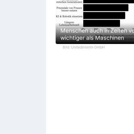
Menschen auch in Zeiten vo
wichtiger als Maschinen
Bild: UnitedInterim GmbH