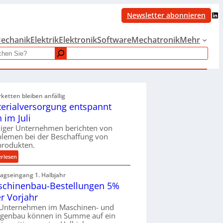
LinkedIn
Newsletter abonnieren
echanik
Elektrik
Elektronik
Software
Mechatronik
Mehr
rketten bleiben anfällig
erialversorgung entspannt
h im Juli
iger Unternehmen berichten von
blemen bei der Beschaffung von
produkten.
:
erlesen
M
ragseingang 1. Halbjahr
a
chinenbau-Bestellungen 5%
t
e
r Vorjahr
r
 Unternehmen im Maschinen- und
i
agenbau können in Summe auf ein
a