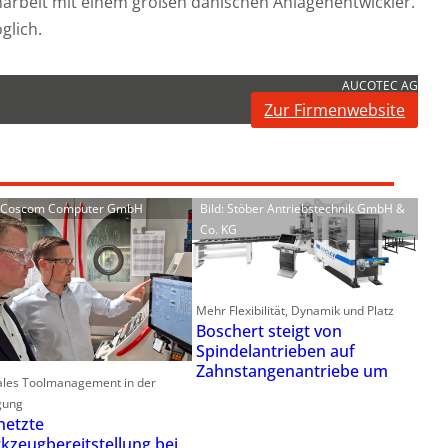
rbeit mit einem großen dänischen Anlagenentwickler.
glich.
AUCOTEC AG
Zur Firmenwebsite
: Coscom Computer GmbH
Bild: Stöber Antriebstechnik GmbH &
Co. KG
Mehr Flexibilität, Dynamik und Platz
Boschert steigt von
Spindelantrieben auf
Zahnstangenantriebe um
ales Toolmanagement in der
gung
netzte
kzeugbereitstellung bei