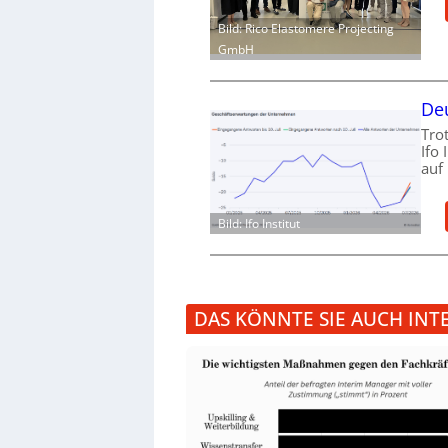
Bild: Rico Elastomere Projecting
GmbH
Deu
Tro
Ifo
auf
Bild: Ifo Institut
DAS KÖNNTE SIE AUCH INT