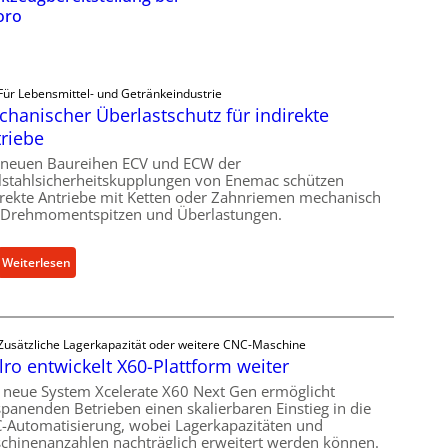
oro
Für Lebensmittel- und Getränkeindustrie
hanischer Überlastschutz für indirekte
riebe
 neuen Baureihen ECV und ECW der
lstahlsicherheitskupplungen von Enemac schützen
irekte Antriebe mit Ketten oder Zahnriemen mechanisch
 Drehmomentspitzen und Überlastungen.
:
Weiterlesen
M
e
c
Zusätzliche Lagerkapazität oder weitere CNC-Maschine
h
lro entwickelt X60-Plattform weiter
a
n
 neue System Xcelerate X60 Next Gen ermöglicht
spanenden Betrieben einen skalierbaren Einstieg in die
i
-Automatisierung, wobei Lagerkapazitäten und
s
chinenanzahlen nachträglich erweitert werden können.