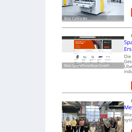
Bild: Cellro BV
Spa
Ers
Die
Ges
Bild: SparePartsNow GmbH
Übe
ind
Me
Wie
sys