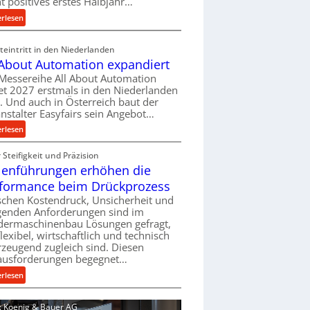
ht positives erstes Halbjahr…
l
:
erlesen
v
M
e
a
eintritt in den Niederlanden
r
s
 About Automation expandiert
s
c
Messereihe All About Automation
o
h
et 2027 erstmals in den Niederlanden
r
i
t. Und auch in Österreich baut der
g
n
nstalter Easyfairs sein Angebot…
u
e
:
erlesen
n
n
A
g
b
Steifigkeit und Präzision
l
e
a
lenführungen erhöhen die
l
n
u
A
t
formance beim Drückprozess
-
b
s
chen Kostendruck, Unsicherheit und
B
o
p
igenden Anforderungen sind im
e
u
dermaschinenbau Lösungen gefragt,
a
s
flexibel, wirtschaftlich und technisch
t
n
t
zeugend zugleich sind. Diesen
A
n
e
ausforderungen begegnet…
u
t
l
t
:
s
erlesen
l
o
R
i
u
m
o
c
d: Koenig & Bauer AG
n