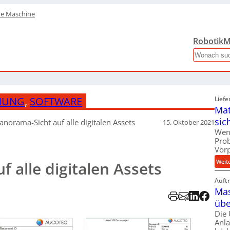
te Maschine
Robotik
M
Search
NUNG
,
SOFTWARE
Liefe
Mat
sic
anorama-Sicht auf alle digitalen Assets
15. Oktober 2021
Wen
Pro
Vor
Weit
 alle digitalen Assets
Auft
Mas
übe
Die
Anl