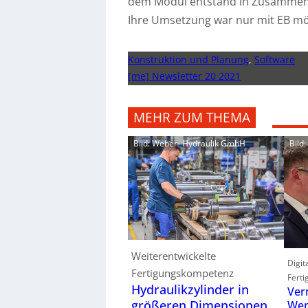
dem Modul entstand in Zusammena
Ihre Umsetzung war nur mit EB mö
Konstruktion und Planung
,
Software
[me] Newsletter 20 2021
MEHR ZUM THEMA
Bild: Weber- Hydraulik GmbH
Bild
Weiterentwickelte
Digit
Fertigungskompetenz
Ferti
Hydraulikzylinder in
Ver
größeren Dimensionen
Wer