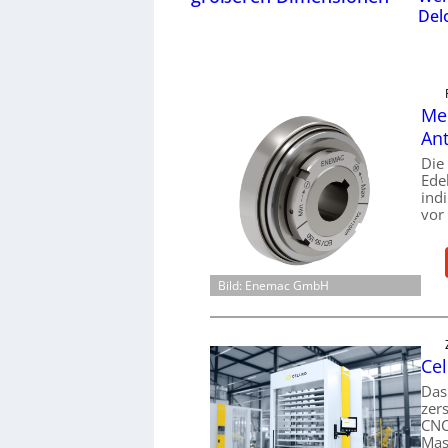
Del
Mec
Ant
Die
Ede
ind
vor
Bild: Enemac GmbH
Cel
Das
zer
CNC
Mas