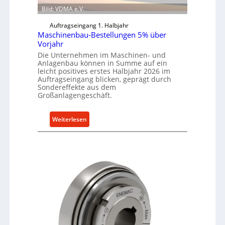
Bild: VDMA e.V.
Auftragseingang 1. Halbjahr
Maschinenbau-Bestellungen 5% über
Vorjahr
Die Unternehmen im Maschinen- und
Anlagenbau können in Summe auf ein
leicht positives erstes Halbjahr 2026 im
Auftragseingang blicken, geprägt durch
Sondereffekte aus dem
Großanlagengeschäft.
:
Weiterlesen
M
a
s
c
h
i
n
e
n
b