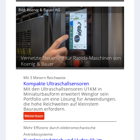
w
a
k
e
Bild: Koenig & Bauer AG
n
p
n
d
r
d
i
o
u
e
z
n
r
e
g
t
s
e
s
n
f
Vernetzte Steuerung für Rapida-Maschinen von
ü
Koenig & Bauer
r
d
Mit 3 Metern Reichweite
i
Kompakte Ultraschallsensoren
e
Mit den Ultraschallsensoren U1KM in
P
Miniaturbauform erweitert Wenglor sein
r
Portfolio um eine Lösung für Anwendungen,
o
die hohe Reichweiten auf kleinstem
d
Bauraum erfordern.
u
:
Weiterlesen
k
K
t
Mehr Effizienz durch elektromechanische
o
i
m
Antriebssysteme
o
p