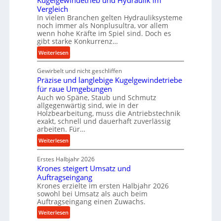
Kugelgewindetrieb und Hydraulik im
n
Vergleich
a
i
In vielen Branchen gelten Hydrauliksysteme
k
n
noch immer als Nonplusultra, vor allem
t
wenn hohe Kräfte im Spiel sind. Doch es
d
e
gibt starke Konkurrenz…
e
U
:
Weiterlesen
n
l
K
M
t
Gewirbelt und nicht geschliffen
u
i
r
Präzise und langlebige Kugelgewindetriebe
g
t
a
für raue Umgebungen
e
t
s
Auch wo Späne, Staub und Schmutz
l
e
c
allgegenwärtig sind, wie in der
g
l
h
Holzbearbeitung, muss die Antriebstechnik
e
s
exakt, schnell und dauerhaft zuverlässig
a
w
t
arbeiten. Für…
l
i
a
l
:
Weiterlesen
n
n
s
P
d
d
e
Erstes Halbjahr 2026
r
e
Krones steigert Umsatz und
n
ä
t
Auftragseingang
s
z
r
Krones erzielte im ersten Halbjahr 2026
o
i
i
sowohl bei Umsatz als auch beim
r
s
Auftragseingang einen Zuwachs.
e
e
e
b
:
Weiterlesen
n
u
u