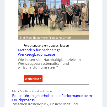
t
P
f
a
o
r
r
t
m
s
w
N
e
o
i
w
Bild: Rico Elastomere Projecting GmbH
t
f
Forschungsprojekt abgeschlossen
e
ü
Methoden für nachhaltige
r
h
Werkzeugbauprozesse
r
Wie lassen sich Nachhaltigkeitsziele im
t
Werkzeugbau systematisch und
wirtschaftlich umsetzen?
A
n
k
:
Weiterlesen
a
M
u
e
Mehr Steifigkeit und Präzision
f
t
Rollenführungen erhöhen die Performance beim
v
h
Drückprozess
o
o
Zwischen Kostendruck, Unsicherheit und