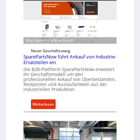
ü
l
r
r
i
o
n
e
d
n
i
t
Bild: SparePartsNow GmbH
r
w
e
Neuer Geschäftszweig
i
k
SparePartsNow führt Ankauf von Industrie-
c
Ersatzteilen ein
t
k
e
Die B2B-Plattform SparePartsNow erweitert
e
ihr Geschäftsmodell um den
A
l
professionellen Ankauf von Überbeständen,
n
t
Restposten und Auslaufartikeln aus der
t
industriellen Produktion.
X
r
6
i
0
:
Weiterlesen
e
-
S
b
P
p
e
l
a
a
r
t
e