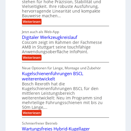
v
stehen für hohe Präzision, Stabilität und
u
n
t
o
Vielseitigkeit. Ihre robuste Ausführung,
g
f
n
r
hervorragende Linearität und kompakte
e
K
t
Bauweise machen…
i
n
I
r
g
e
:
Weiterlesen
w
e
a
P
i
b
t
r
c
g
Jetzt auch als Web-App
r
e
ä
h
i
s
Digitaler Werkzeugkreislauf
z
f
t
e
e
i
Coscom zeigt im Rahmen der Fachmesse
i
ü
b
s
g
AMB in Stuttgart seine touchfähige
i
e
r
i
e
Anwendungsoberfläche InfoPoint.
f
n
o
r
r
ü
:
Weiterlesen
n
g
a
a
r
D
f
l
a
p
i
u
ü
s
Neue Optionen für Länge, Montage und Zubehör
r
n
g
r
M
e
ä
Kugelschienenführungen BSCL
i
A
a
g
U
z
t
weiterentwickelt
u
s
i
a
m
t
c
Bosch Rexroth hat die
s
l
o
h
g
Kugelschienenführungen BSCL für den
e
e
m
i
mittleren Leistungsbereich
e
H
r
o
n
weiterentwickelt: Neu im Programm sind
u
W
b
t
e
b
mehrteilige Führungsschienen mit bis zu
e
i
n
u
b
r
50m Länge,…
v
e
n
k
e
:
Weiterlesen
w
z
u
g
K
e
e
n
u
e
g
u
Schmierfreier Betrieb
d
g
u
n
g
M
Wartungsfreies Hybrid-Kugellager
e
n
k