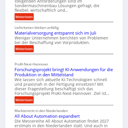
steigenden Anforderungen sind im
n
d
Sondermaschinenbau Lösungen gefragt, die
I
e
flexibel, wirtschaftlich und…
n
n
:
Weiterlesen
d
f
R
u
ü
Lieferketten bleiben anfällig
o
s
r
Materialversorgung entspannt sich im Juli
l
t
Weniger Unternehmen berichten von Problemen
n
l
bei der Beschaffung von Vorprodukten.
r
e
a
:
i
Weiterlesen
n
c
M
f
e
h
a
ü
-
h
ProKI-Next-Hannover
t
h
E
a
Forschungsprojekt bringt KI-Anwendungen für die
e
r
r
l
Produktion in den Mittelstand
r
u
s
Wie lassen sich aktuelle KI-Technologien schnell
t
i
n
und praxisnah in der Fertigung einsetzen? Mit
a
i
a
g
dieser Fragestellung beschäftigt sich das
t
g
l
e
Forschungsprojekt ProKI-Next-Hannover. Ziel ist…
z
v
e
n
:
Weiterlesen
t
e
e
W
F
r
r
e
e
Markteintritt in den Niederlanden
o
s
h
i
All About Automation expandiert
r
r
o
ö
Die Messereihe All About Automation findet 2027
l
s
k
r
erstmals in den Niederlanden statt. Und auch in
h
c
e
z