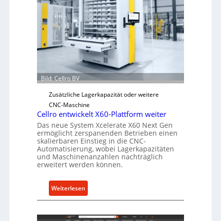
V
i
o
s
r
c
j
h
a
e
h
r
r
Ü
Bild: Cellro BV
b
e
Zusätzliche Lagerkapazität oder weitere
r
CNC-Maschine
l
Cellro entwickelt X60-Plattform weiter
a
Das neue System Xcelerate X60 Next Gen
ermöglicht zerspanenden Betrieben einen
s
skalierbaren Einstieg in die CNC-
t
Automatisierung, wobei Lagerkapazitäten
s
und Maschinenanzahlen nachträglich
erweitert werden können.
c
h
u
:
Weiterlesen
t
C
z
e
f
l