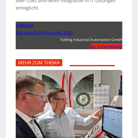
oder cURL und deren Integration in IT-Lösungen
ermöglicht.
Software
der-maschinenbau.de 2020
Softing Industrial Automation GmbH
Zur Firmenwebsite
MEHR ZUM THEMA