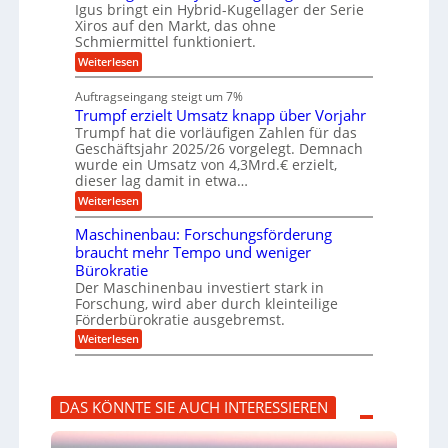
a
l
Igus bringt ein Hybrid-Kugellager der Serie
g
r
s
s
Xiros auf den Markt, das ohne
e
e
c
c
n
Schmiermittel funktioniert.
i
h
h
s
i
:
Weiterlesen
i
l
n
W
e
a
e
a
n
Auftragseingang steigt um 7%
u
n
r
e
f
Trumpf erzielt Umsatz knapp über Vorjahr
b
t
n
a
u
Trumpf hat die vorläufigen Zahlen für das
f
u
n
ü
Geschäftsjahr 2025/26 vorgelegt. Demnach
g
h
wurde ein Umsatz von 4,3Mrd.€ erzielt,
s
r
dieser lag damit in etwa…
f
u
:
r
Weiterlesen
n
T
e
g
r
i
e
Maschinenbau: Forschungsförderung
u
e
n
braucht mehr Tempo und weniger
m
s
B
Bürokratie
p
H
S
f
y
Der Maschinenbau investiert stark in
C
e
b
L
Forschung, wird aber durch kleinteilige
r
r
w
Förderbürokratie ausgebremst.
z
i
e
:
Weiterlesen
i
d
i
M
e
-
t
a
l
K
e
s
t
u
r
c
U
g
e
DAS KÖNNTE SIE AUCH INTERESSIEREN
h
m
e
n
i
s
l
t
n
a
l
w