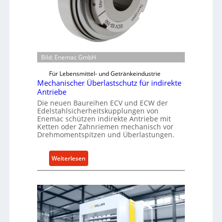
a
u
-
B
e
Bild: Enemac GmbH
s
t
Für Lebensmittel- und Getränkeindustrie
Mechanischer Überlastschutz für indirekte
e
Antriebe
l
Die neuen Baureihen ECV und ECW der
l
Edelstahlsicherheitskupplungen von
u
Enemac schützen indirekte Antriebe mit
n
Ketten oder Zahnriemen mechanisch vor
Drehmomentspitzen und Überlastungen.
g
e
n
:
Weiterlesen
5
M
%
e
ü
c
b
h
e
a
r
n