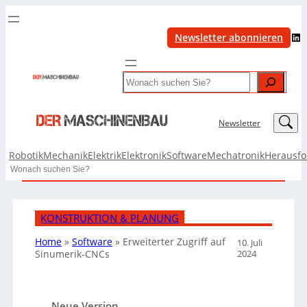
LinkedIn
Newsletter abonnieren
Search
LinkedIn
Newsletter
Robotik
Mechanik
Elektrik
Elektronik
Software
Mechatronik
Herausf
Search
KONSTRUKTION & PLANUNG
Home
»
Software
»
Erweiterter Zugriff auf
10. Juli
2024
Sinumerik-CNCs
Neue Version