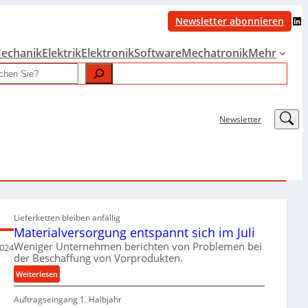
LinkedIn
Newsletter abonnieren
echanik
Elektrik
Elektronik
Software
Mechatronik
Mehr
LinkedIn
Newsletter
Lieferketten bleiben anfällig
Materialversorgung entspannt sich im Juli
Weniger Unternehmen berichten von Problemen bei
024
der Beschaffung von Vorprodukten.
:
Weiterlesen
M
Auftragseingang 1. Halbjahr
a