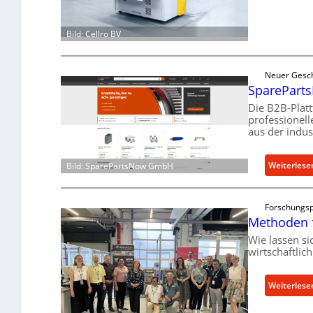
Bild: Cellro BV
Neuer Gesc
SpareParts
Die B2B-Plat
professionel
aus der indus
Weiterlese
Bild: SparePartsNow GmbH
Forschungsp
Methoden 
Wie lassen s
wirtschaftlic
Weiterlese