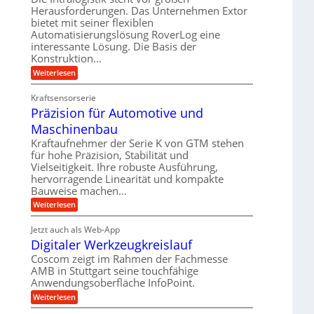
e
r
m
Herausforderungen. Das Unternehmen Extor
l
l
b
bietet mit seiner flexiblen
s
e
g
Automatisierungslösung RoverLog eine
e
a
i
e
interessante Lösung. Die Basis der
i
t
c
w
Konstruktion…
t
z
h
i
:
Weiterlesen
s
u
Z
n
l
n
a
d
Kraftsensorserie
o
h
d
Präzision für Automotive und
e
n
s
A
s
t
Maschinenbau
e
u
t
r
,
a
Kraftaufnehmer der Serie K von GTM stehen
f
i
n
w
für hohe Präzision, Stabilität und
t
g
e
Vielseitigkeit. Ihre robuste Ausführung,
e
r
e
b
hervorragende Linearität und kompakte
n
n
a
Bauweise machen…
e
g
i
g
e
f
:
Weiterlesen
g
s
t
P
ü
r
e
e
r
i
Jetzt auch als Web-App
r
r
ä
i
e
Digitaler Werkzeugkreislauf
r
z
S
n
b
i
a
Coscom zeigt im Rahmen der Fachmesse
e
t
g
s
f
AMB in Stuttgart seine touchfähige
u
i
e
a
ü
Anwendungsoberfläche InfoPoint.
o
e
l
r
n
n
:
U
Weiterlesen
p
l
g
f
D
r
m
ü
e