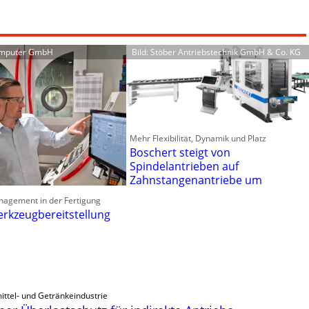
omputer GmbH
Bild: Stöber Antriebstechnik GmbH & Co. KG
Mehr Flexibilität, Dynamik und Platz
Boschert steigt von
Spindelantrieben auf
Zahnstangenantriebe um
nagement in der Fertigung
erkzeugbereitstellung
ittel- und Getränkeindustrie