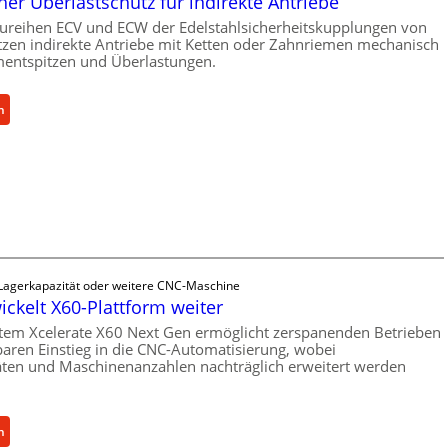
er Überlastschutz für indirekte Antriebe
ureihen ECV und ECW der Edelstahlsicherheitskupplungen von
zen indirekte Antriebe mit Ketten oder Zahnriemen mechanisch
ntspitzen und Überlastungen.
:
n
M
e
c
h
a
n
i
s
 Lagerkapazität oder weitere CNC-Maschine
c
ickelt X60-Plattform weiter
h
tem Xcelerate X60 Next Gen ermöglicht zerspanenden Betrieben
e
baren Einstieg in die CNC-Automatisierung, wobei
r
äten und Maschinenanzahlen nachträglich erweitert werden
Ü
b
e
:
n
r