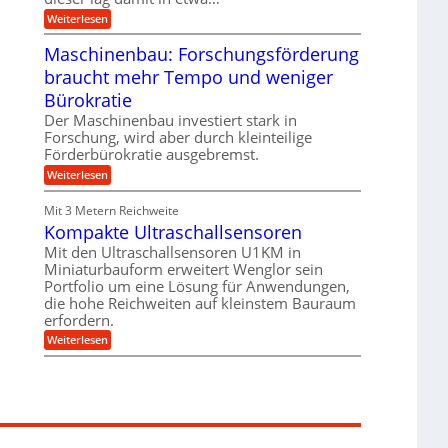
e
i
:
Weiterlesen
n
e
T
B
s
r
Maschinenbau: Forschungsförderung
S
H
u
C
y
braucht mehr Tempo und weniger
m
L
b
p
w
Bürokratie
r
f
e
i
e
Der Maschinenbau investiert stark in
i
d
r
t
Forschung, wird aber durch kleinteilige
-
z
e
Förderbürokratie ausgebremst.
K
i
r
u
e
:
Weiterlesen
e
g
l
M
n
e
t
a
t
Mit 3 Metern Reichweite
l
U
s
w
l
m
Kompakte Ultraschallsensoren
c
i
a
s
h
c
Mit den Ultraschallsensoren U1KM in
g
a
i
k
e
Miniaturbauform erweitert Wenglor sein
t
n
e
r
z
Portfolio um eine Lösung für Anwendungen,
e
l
k
n
die hohe Reichweiten auf kleinstem Bauraum
t
n
b
erfordern.
a
a
:
p
Weiterlesen
u
K
p
:
o
ü
F
m
b
o
p
e
r
a
r
s
k
V
c
t
o
h