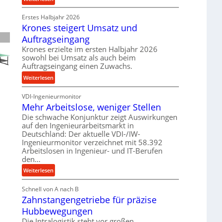
e
r
P
t
o
Erstes Halbjahr 2026
r
r
z
Krones steigert Umsatz und
ä
i
e
z
Auftragseingang
e
s
i
Krones erzielte im ersten Halbjahr 2026
b
s
s
sowohl bei Umsatz als auch beim
u
e
Auftragseingang einen Zuwachs.
n
u
:
Weiterlesen
d
n
K
H
d
VDI-Ingenieurmonitor
r
y
l
Mehr Arbeitslose, weniger Stellen
o
d
a
n
Die schwache Konjunktur zeigt Auswirkungen
r
n
auf den Ingenieurarbeitsmarkt in
e
a
g
Deutschland: Der aktuelle VDI-/IW-
s
u
l
Ingenieurmonitor verzeichnet mit 58.392
s
l
e
Arbeitslosen in Ingenieur- und IT-Berufen
t
i
den…
b
e
k
i
:
Weiterlesen
i
i
g
M
g
m
e
Schnell von A nach B
e
e
V
K
Zahnstangengetriebe für präzise
h
r
e
u
r
t
Hubbewegungen
r
g
A
U
Die Intralogistik steht vor großen
g