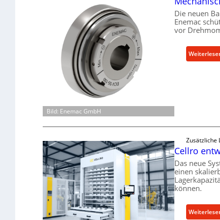
Mechanisch
Die neuen Ba
Enemac schüt
vor Drehmome
Weiterlese
Bild: Enemac GmbH
Zusätzliche
Cellro entw
Das neue Sys
einen skalier
Lagerkapazit
können.
Weiterlese