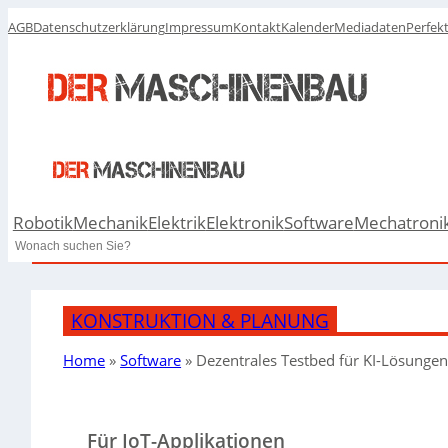
AGB
Datenschutzerklärung
Impressum
Kontakt
Kalender
Mediadaten
Perfek
Robotik
Mechanik
Elektrik
Elektronik
Software
Mechatroni
Search
KONSTRUKTION & PLANUNG
Home
»
Software
»
Dezentrales Testbed für KI-Lösunge
Für IoT-Applikationen