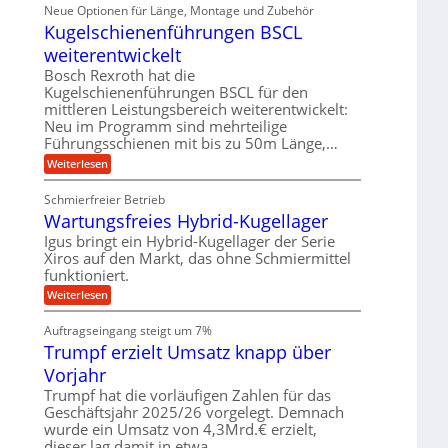
i
ä
Neue Optionen für Länge, Montage und Zubehör
r
g
g
n
z
A
Kugelschienenführungen BSCL
i
e
i
u
t
s
b
weiterentwickelt
t
a
e
o
u
l
Bosch Rexroth hat die
H
m
e
n
u
Kugelschienenführungen BSCL für den
o
r
b
mittleren Leistungsbereich weiterentwickelt:
g
t
W
b
i
Neu im Programm sind mehrteilige
e
e
e
v
Führungsschienen mit bis zu 50m Länge,…
r
w
n
e
k
e
:
Weiterlesen
u
z
g
K
n
e
u
u
d
u
Schmierfreier Betrieb
n
g
M
g
g
Wartungsfreies Hybrid-Kugellager
e
a
k
e
l
s
Igus bringt ein Hybrid-Kugellager der Serie
r
n
s
c
e
Xiros auf den Markt, das ohne Schmiermittel
c
h
i
funktioniert.
h
i
s
i
n
:
Weiterlesen
l
e
e
W
a
n
n
a
u
Auftragseingang steigt um 7%
e
b
r
f
n
a
Trumpf erzielt Umsatz knapp über
t
f
u
u
Vorjahr
ü
n
h
g
Trumpf hat die vorläufigen Zahlen für das
r
s
Geschäftsjahr 2025/26 vorgelegt. Demnach
u
f
wurde ein Umsatz von 4,3Mrd.€ erzielt,
n
r
g
dieser lag damit in etwa…
e