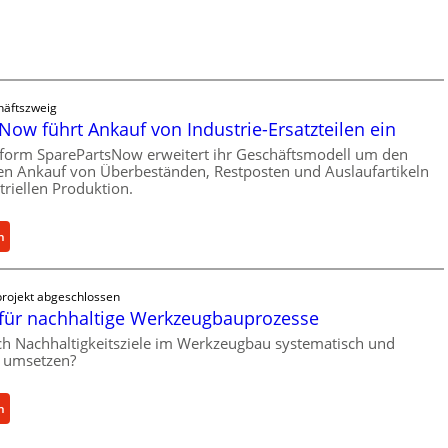
C
l
e
a
l
s
l
t
r
s
häftszweig
o
c
Now führt Ankauf von Industrie-Ersatzteilen ein
e
h
n
tform SparePartsNow erweitert ihr Geschäftsmodell um den
u
len Ankauf von Überbeständen, Restposten und Auslaufartikeln
t
t
triellen Produktion.
w
z
i
f
c
:
n
ü
k
S
r
e
p
i
rojekt abgeschlossen
l
a
n
für nachhaltige Werkzeugbauprozesse
t
r
d
X
e
ich Nachhaltigkeitsziele im Werkzeugbau systematisch und
i
h umsetzen?
6
P
r
0
a
e
-
r
:
n
k
P
t
M
t
l
s