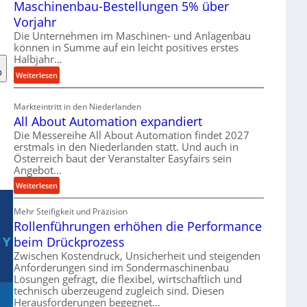
Maschinenbau-Bestellungen 5% über
t
e
Vorjahr
r
Die Unternehmen im Maschinen- und Anlagenbau
i
können in Summe auf ein leicht positives erstes
a
Halbjahr…
l
:
Weiterlesen
v
M
e
a
Markteintritt in den Niederlanden
r
s
All About Automation expandiert
s
c
Die Messereihe All About Automation findet 2027
o
h
erstmals in den Niederlanden statt. Und auch in
r
i
Österreich baut der Veranstalter Easyfairs sein
g
n
Angebot…
u
e
:
Weiterlesen
n
n
A
g
b
Mehr Steifigkeit und Präzision
l
e
a
Rollenführungen erhöhen die Performance
l
n
u
A
t
beim Drückprozess
-
b
s
Zwischen Kostendruck, Unsicherheit und steigenden
B
o
p
Anforderungen sind im Sondermaschinenbau
e
u
Lösungen gefragt, die flexibel, wirtschaftlich und
a
s
technisch überzeugend zugleich sind. Diesen
t
n
t
Herausforderungen begegnet…
A
n