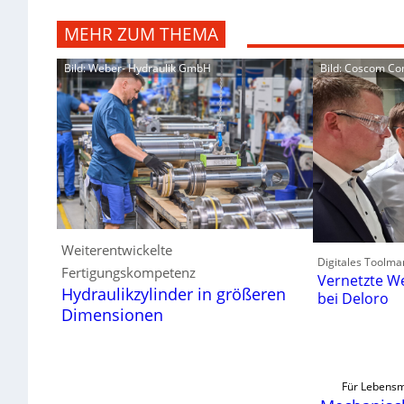
MEHR ZUM THEMA
Bild: Weber- Hydraulik GmbH
Bild: Coscom C
Weiterentwickelte
Digitales Toolma
Fertigungskompetenz
Vernetzte W
Hydraulikzylinder in größeren
bei Deloro
Dimensionen
Für Lebensm