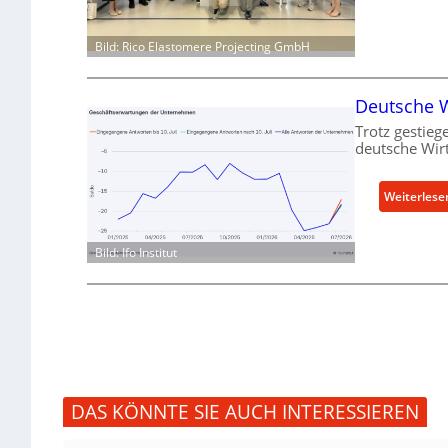
Bild: Rico Elastomere Projecting GmbH
Deutsche W
Trotz gestiege
deutsche Wirt
Weiterlese
Bild: Ifo Institut
DAS KÖNNTE SIE AUCH INTERESSIEREN