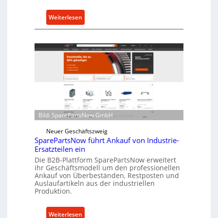
h
u
:
Weiterlesen
t
C
z
e
f
l
ü
l
r
r
i
o
n
e
d
n
i
t
r
Bild: SparePartsNow GmbH
w
e
i
Neuer Geschäftszweig
k
c
SparePartsNow führt Ankauf von Industrie-
t
Ersatzteilen ein
k
e
Die B2B-Plattform SparePartsNow erweitert
e
A
ihr Geschäftsmodell um den professionellen
l
n
Ankauf von Überbeständen, Restposten und
t
Auslaufartikeln aus der industriellen
t
Produktion.
X
r
6
i
0
:
Weiterlesen
e