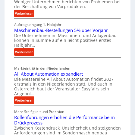
t
Weniger Unternehmen berichten von Problemen bei
e
t
der Beschaffung von Vorprodukten.
s
W
e
c
:
Weiterlesen
e
i
M
h
r
Auftragseingang 1. Halbjahr
a
l
e
k
Maschinenbau-Bestellungen 5% über Vorjahr
t
e
W
z
Die Unternehmen im Maschinen- und Anlagenbau
e
n
i
können in Summe auf ein leicht positives erstes
e
r
e
r
Halbjahr…
u
i
i
t
:
Weiterlesen
g
a
n
s
M
l
b
a
c
v
a
Markteintritt in den Niederlanden
s
h
e
u
All About Automation expandiert
c
a
r
p
Die Messereihe All About Automation findet 2027
h
s
f
erstmals in den Niederlanden statt. Und auch in
r
i
o
Österreich baut der Veranstalter Easyfairs sein
t
o
n
Angebot…
r
z
z
e
g
:
Weiterlesen
e
n
e
u
A
i
b
s
n
Mehr Steifigkeit und Präzision
l
g
a
g
s
Rollenführungen erhöhen die Performance beim
l
t
u
e
Drückprozess
e
A
-
s
Zwischen Kostendruck, Unsicherheit und steigenden
n
b
B
Anforderungen sind im Sondermaschinenbau
i
t
o