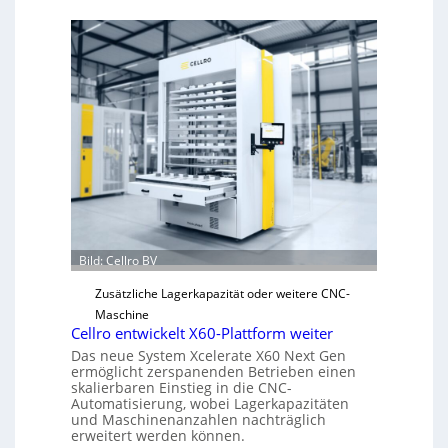
e
c
h
a
n
i
s
c
h
e
r
Ü
b
Bild: Cellro BV
e
Zusätzliche Lagerkapazität oder weitere CNC-
r
Maschine
l
Cellro entwickelt X60-Plattform weiter
a
Das neue System Xcelerate X60 Next Gen
s
ermöglicht zerspanenden Betrieben einen
t
skalierbaren Einstieg in die CNC-
Automatisierung, wobei Lagerkapazitäten
s
und Maschinenanzahlen nachträglich
c
erweitert werden können.