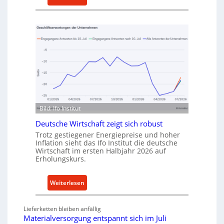
a
M
u
e
f
t
v
h
o
o
n
d
I
e
n
n
d
f
u
ü
s
Bild: Ifo Institut
r
t
n
Deutsche Wirtschaft zeigt sich robust
r
a
Trotz gestiegener Energiepreise und hoher
i
Inflation sieht das Ifo Institut die deutsche
c
e
Wirtschaft im ersten Halbjahr 2026 auf
h
Erholungskurs.
-
h
E
a
r
:
Weiterlesen
l
s
D
t
a
e
i
Lieferketten bleiben anfällig
t
u
g
Materialversorgung entspannt sich im Juli
z