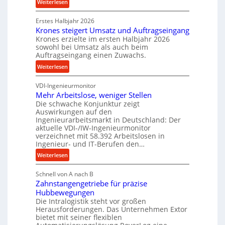
c
:
Weiterlesen
n
k
P
d
p
Erstes Halbjahr 2026
r
e
Krones steigert Umsatz und Auftragseingang
r
ä
t
Krones erzielte im ersten Halbjahr 2026
o
z
r
sowohl bei Umsatz als auch beim
z
i
Auftragseingang einen Zuwachs.
i
e
s
e
:
Weiterlesen
s
e
b
K
s
u
u
VDI-Ingenieurmonitor
r
n
n
Mehr Arbeitslose, weniger Stellen
o
d
Die schwache Konjunktur zeigt
d
n
l
Auswirkungen auf den
H
e
a
Ingenieurarbeitsmarkt in Deutschland: Der
y
s
n
aktuelle VDI-/IW-Ingenieurmonitor
d
s
verzeichnet mit 58.392 Arbeitslosen in
g
r
t
Ingenieur- und IT-Berufen den…
l
a
e
e
:
Weiterlesen
u
i
b
M
l
g
i
Schnell von A nach B
e
i
e
Zahnstangengetriebe für präzise
g
h
k
r
Hubbewegungen
e
r
i
t
Die Intralogistik steht vor großen
K
A
m
Herausforderungen. Das Unternehmen Extor
U
u
r
bietet mit seiner flexiblen
V
m
g
b