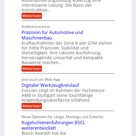
Automatisierungslösung RoverLog eine
e
s
e
e
interessante Lösung. Die Basis der
r
a
l
Konstruktion…
i
g
t
g
t
:
Weiterlesen
l
z
Z
e
s
a
e
u
Kraftsensorserie
w
l
h
i
n
Präzision für Automotive und
i
o
n
c
d
s
Maschinenbau
n
s
t
h
A
Kraftaufnehmer der Serie K von GTM stehen
d
e
a
für hohe Präzision, Stabilität und
u
e
n
,
Vielseitigkeit. Ihre robuste Ausführung,
g
f
t
w
hervorragende Linearität und kompakte
e
t
r
e
Bauweise machen…
n
r
g
i
n
:
Weiterlesen
e
a
P
e
i
t
r
g
b
g
Jetzt auch als Web-App
r
ä
s
i
e
e
Digitaler Werkzeugkreislauf
z
e
e
i
Coscom zeigt im Rahmen der Fachmesse
f
r
b
s
i
AMB in Stuttgart seine touchfähige
ü
S
e
i
Anwendungsoberfläche InfoPoint.
n
f
r
t
o
ü
:
g
Weiterlesen
n
r
e
r
D
f
a
a
l
p
i
ü
Neue Optionen für Länge, Montage und Zubehör
n
r
g
u
l
r
ä
Kugelschienenführungen BSCL
i
g
A
e
e
z
t
weiterentwickelt
u
U
i
n
a
t
Bosch Rexroth hat die
s
l
m