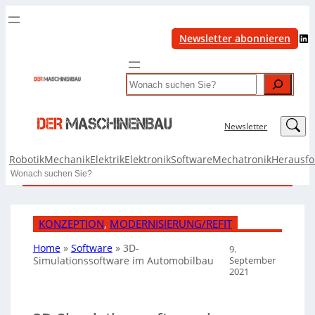
LinkedIn
Newsletter abonnieren
Search
LinkedIn
Newsletter
Robotik
Mechanik
Elektrik
Elektronik
Software
Mechatronik
Herausf
Search
KONZEPTION
, 
MODERNISIERUNG/REFIT
Home
»
Software
»
3D-
9.
September
Simulationssoftware im Automobilbau
2021