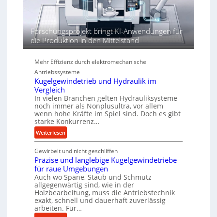
e
n
d
Forschungsprojekt bringt KI-Anwendungen für
i
die Produktion in den Mittelstand
e
P
Mehr Effizienz durch elektromechanische
e
r
Antriebssysteme
f
Kugelgewindetrieb und Hydraulik im
Vergleich
o
In vielen Branchen gelten Hydrauliksysteme
r
noch immer als Nonplusultra, vor allem
m
wenn hohe Kräfte im Spiel sind. Doch es gibt
a
starke Konkurrenz…
n
:
Weiterlesen
c
K
e
Gewirbelt und nicht geschliffen
u
b
Präzise und langlebige Kugelgewindetriebe
g
e
für raue Umgebungen
e
i
Auch wo Späne, Staub und Schmutz
l
m
allgegenwärtig sind, wie in der
g
D
Holzbearbeitung, muss die Antriebstechnik
e
exakt, schnell und dauerhaft zuverlässig
r
w
arbeiten. Für…
ü
i