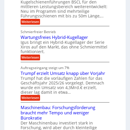
o
Kugelschienenführungen BSCL für den
e
e
m
g
mittleren Leistungsbereich weiterentwickelt:
H
r
o
Neu im Programm sind mehrteilige
u
e
W
t
b
Führungsschienen mit bis zu 50m Länge,…
e
i
b
b
r
v
:
Weiterlesen
u
e
k
e
K
w
n
z
u
u
e
Schmierfreier Betrieb
e
n
g
g
g
u
d
Wartungsfreies Hybrid-Kugellager
e
e
u
g
M
l
Igus bringt ein Hybrid-Kugellager der Serie
n
k
n
a
s
Xiros auf den Markt, das ohne Schmiermittel
g
r
s
c
funktioniert.
e
e
c
h
n
i
h
:
Weiterlesen
i
s
i
W
e
l
n
a
n
Auftragseingang steigt um 7%
a
e
r
e
u
Trumpf erzielt Umsatz knapp über Vorjahr
n
t
n
f
b
u
Trumpf hat die vorläufigen Zahlen für das
f
a
n
ü
Geschäftsjahr 2025/26 vorgelegt. Demnach
u
g
h
wurde ein Umsatz von 4,3Mrd.€ erzielt,
s
r
dieser lag damit in etwa…
f
u
:
r
Weiterlesen
n
T
e
g
r
i
e
Maschinenbau: Forschungsförderung
u
e
n
braucht mehr Tempo und weniger
m
s
B
Bürokratie
p
H
S
f
y
Der Maschinenbau investiert stark in
C
e
b
L
Forschung, wird aber durch kleinteilige
r