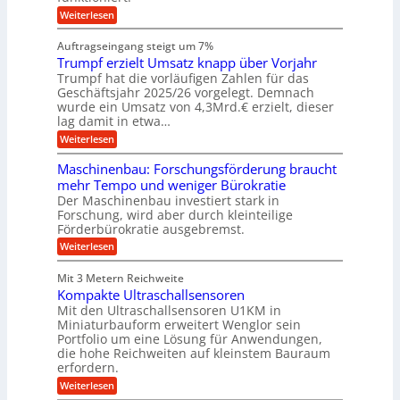
c
e
n
h
i
h
:
g
Weiterlesen
i
n
s
i
W
e
e
l
n
a
n
n
Auftragseingang steigt um 7%
a
e
r
e
u
Trumpf erzielt Umsatz knapp über Vorjahr
n
t
n
f
b
u
Trumpf hat die vorläufigen Zahlen für das
f
a
n
ü
Geschäftsjahr 2025/26 vorgelegt. Demnach
u
g
h
wurde ein Umsatz von 4,3Mrd.€ erzielt, dieser
s
r
lag damit in etwa…
f
u
:
r
Weiterlesen
n
T
e
g
r
i
e
Maschinenbau: Forschungsförderung braucht
u
e
n
mehr Tempo und weniger Bürokratie
m
s
B
Der Maschinenbau investiert stark in
p
H
S
Forschung, wird aber durch kleinteilige
f
y
C
e
b
Förderbürokratie ausgebremst.
L
r
r
w
:
Weiterlesen
z
i
e
M
i
d
i
a
e
-
Mit 3 Metern Reichweite
t
s
l
K
e
Kompakte Ultraschallsensoren
c
t
u
r
h
Mit den Ultraschallsensoren U1KM in
U
g
e
i
Miniaturbauform erweitert Wenglor sein
m
e
n
n
Portfolio um eine Lösung für Anwendungen,
s
l
t
e
a
l
die hohe Reichweiten auf kleinstem Bauraum
w
n
t
a
erfordern.
i
b
z
g
c
a
:
Weiterlesen
k
e
k
u
K