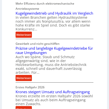
Mehr Effizienz durch elektromechanische
r
Antriebssysteme
f
Kugelgewindetrieb und Hydraulik im Vergleich
o
In vielen Branchen gelten Hydrauliksysteme
r
noch immer als Nonplusultra, vor allem wenn
m
hohe Kräfte im Spiel sind. Doch es gibt starke
a
Konkurrenz…
n
:
Weiterlesen
c
K
e
Gewirbelt und nicht geschliffen
u
b
Präzise und langlebige Kugelgewindetriebe für
g
e
raue Umgebungen
e
i
Auch wo Späne, Staub und Schmutz
l
m
allgegenwärtig sind, wie in der
g
Holzbearbeitung, muss die Antriebstechnik
D
e
exakt, schnell und dauerhaft zuverlässig
r
w
arbeiten. Für…
ü
i
:
Weiterlesen
c
n
P
k
d
Erstes Halbjahr 2026
r
p
e
Krones steigert Umsatz und Auftragseingang
ä
r
t
Krones erzielte im ersten Halbjahr 2026 sowohl
z
o
r
bei Umsatz als auch beim Auftragseingang
i
z
einen Zuwachs.
i
s
e
e
: