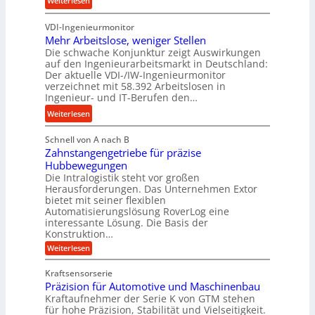
Weiterlesen
e
s
b
K
u
s
u
VDI-Ingenieurmonitor
r
n
n
Mehr Arbeitslose, weniger Stellen
o
d
Die schwache Konjunktur zeigt Auswirkungen
d
n
l
auf den Ingenieurarbeitsmarkt in Deutschland:
H
e
a
Der aktuelle VDI-/IW-Ingenieurmonitor
y
s
n
verzeichnet mit 58.392 Arbeitslosen in
d
s
Ingenieur- und IT-Berufen den…
g
r
t
l
:
Weiterlesen
a
e
e
M
u
i
b
Schnell von A nach B
e
l
g
i
Zahnstangengetriebe für präzise
h
i
e
g
Hubbewegungen
r
k
r
Die Intralogistik steht vor großen
e
A
i
t
Herausforderungen. Das Unternehmen Extor
K
r
m
bietet mit seiner flexiblen
U
u
b
Automatisierungslösung RoverLog eine
V
m
g
e
interessante Lösung. Die Basis der
e
s
e
Konstruktion…
i
r
a
l
t
:
Weiterlesen
g
t
g
Z
s
l
a
z
e
Kraftsensorserie
l
h
e
u
w
Präzision für Automotive und Maschinenbau
o
n
i
n
s
Kraftaufnehmer der Serie K von GTM stehen
i
s
c
t
d
für hohe Präzision, Stabilität und Vielseitigkeit.
n
e