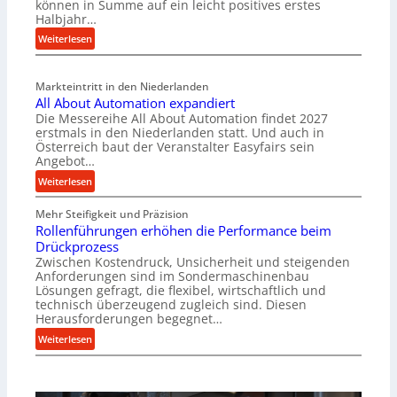
können in Summe auf ein leicht positives erstes
r
Halbjahr…
i
:
Weiterlesen
a
M
l
a
v
Markteintritt in den Niederlanden
s
e
All About Automation expandiert
c
r
Die Messereihe All About Automation findet 2027
h
s
erstmals in den Niederlanden statt. Und auch in
i
o
Österreich baut der Veranstalter Easyfairs sein
n
Angebot…
r
e
g
:
Weiterlesen
n
u
A
b
n
Mehr Steifigkeit und Präzision
l
a
g
Rollenführungen erhöhen die Performance beim
l
u
e
Drückprozess
A
-
Zwischen Kostendruck, Unsicherheit und steigenden
n
b
B
Anforderungen sind im Sondermaschinenbau
t
o
Lösungen gefragt, die flexibel, wirtschaftlich und
e
s
u
technisch überzeugend zugleich sind. Diesen
s
p
t
Herausforderungen begegnet…
t
a
A
:
Weiterlesen
e
n
u
R
l
n
t
o
l
t
o
l
u
s