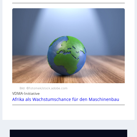
Bild: ©fotomek/stock.adobe.com
VDMA-Initiative
Afrika als Wachstumschance für den Maschinenbau