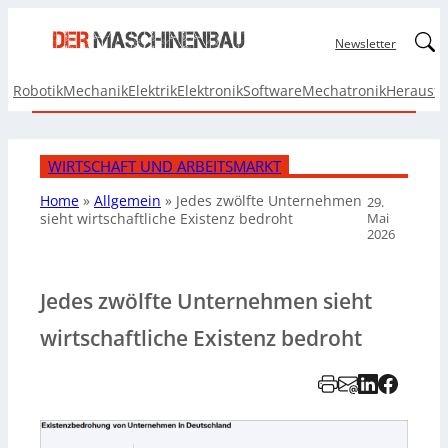
Linked
Newsletter
Robotik
Mechanik
Elektrik
Elektronik
Software
Mechatronik
Herausf
WIRTSCHAFT UND ARBEITSMARKT
Home
»
Allgemein
»
Jedes zwölfte Unternehmen
29.
Mai
sieht wirtschaftliche Existenz bedroht
2026
Jedes zwölfte Unternehmen sieht
wirtschaftliche Existenz bedroht