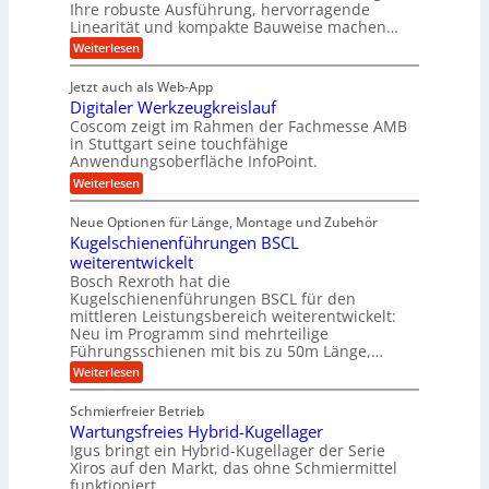
a
h
Ihre robuste Ausführung, hervorragende
A
d
n
,
Linearität und kompakte Bauweise machen…
u
g
e
w
:
e
Weiterlesen
f
t
e
P
n
t
r
r
g
n
Jetzt auch als Web-App
r
ä
e
i
i
Digitaler Werkzeugkreislauf
z
t
a
e
g
i
r
Coscom zeigt im Rahmen der Fachmesse AMB
g
b
s
i
in Stuttgart seine touchfähige
e
s
i
e
e
Anwendungsoberfläche InfoPoint.
r
o
b
e
f
:
Weiterlesen
S
n
e
i
D
f
ü
f
t
i
ü
ü
n
Neue Optionen für Länge, Montage und Zubehör
r
e
g
r
r
g
Kugelschienenführungen BSCL
r
i
A
l
p
a
t
weiterentwickelt
u
r
a
l
a
t
ä
n
Bosch Rexroth hat die
u
e
l
o
z
Kugelschienenführungen BSCL für den
g
e
e
m
i
n
mittleren Leistungsbereich weiterentwickelt:
r
o
s
U
Neu im Programm sind mehrteilige
W
t
e
m
Führungsschienen mit bis zu 50m Länge,…
e
i
H
r
g
v
u
:
Weiterlesen
k
e
b
K
e
z
u
b
u
b
Schmierfreier Betrieb
e
n
e
g
u
u
d
Wartungsfreies Hybrid-Kugellager
w
e
g
M
e
l
Igus bringt ein Hybrid-Kugellager der Serie
n
k
a
g
s
Xiros auf den Markt, das ohne Schmiermittel
g
r
s
u
c
funktioniert.
e