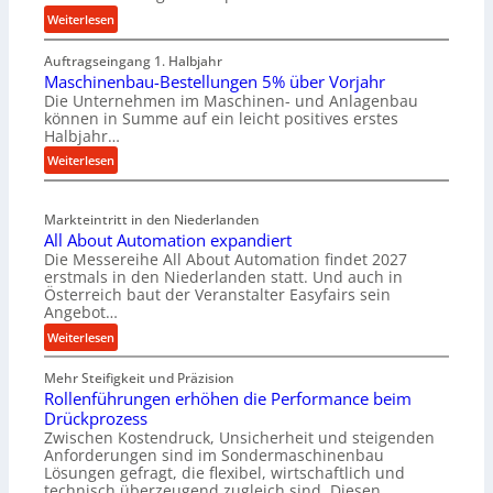
:
Weiterlesen
M
Auftragseingang 1. Halbjahr
a
Maschinenbau-Bestellungen 5% über Vorjahr
t
Die Unternehmen im Maschinen- und Anlagenbau
e
können in Summe auf ein leicht positives erstes
r
Halbjahr…
i
:
Weiterlesen
a
M
l
a
v
Markteintritt in den Niederlanden
s
e
All About Automation expandiert
c
r
Die Messereihe All About Automation findet 2027
h
s
erstmals in den Niederlanden statt. Und auch in
i
o
Österreich baut der Veranstalter Easyfairs sein
n
Angebot…
r
e
g
:
Weiterlesen
n
u
A
b
n
Mehr Steifigkeit und Präzision
l
a
g
Rollenführungen erhöhen die Performance beim
l
u
e
Drückprozess
A
-
Zwischen Kostendruck, Unsicherheit und steigenden
n
b
B
Anforderungen sind im Sondermaschinenbau
t
o
Lösungen gefragt, die flexibel, wirtschaftlich und
e
s
u
technisch überzeugend zugleich sind. Diesen