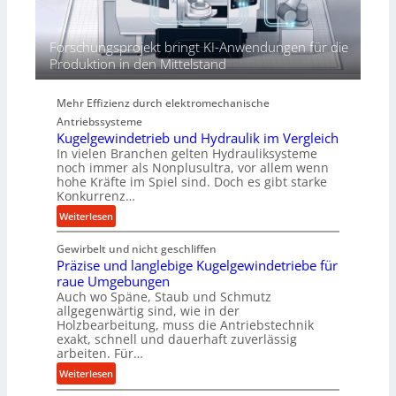
n
d
i
Forschungsprojekt bringt KI-Anwendungen für die
e
Produktion in den Mittelstand
P
e
Mehr Effizienz durch elektromechanische
r
Antriebssysteme
f
Kugelgewindetrieb und Hydraulik im Vergleich
o
In vielen Branchen gelten Hydrauliksysteme
r
noch immer als Nonplusultra, vor allem wenn
m
hohe Kräfte im Spiel sind. Doch es gibt starke
a
Konkurrenz…
n
:
Weiterlesen
c
K
e
Gewirbelt und nicht geschliffen
u
b
Präzise und langlebige Kugelgewindetriebe für
g
e
raue Umgebungen
e
i
Auch wo Späne, Staub und Schmutz
l
m
allgegenwärtig sind, wie in der
g
Holzbearbeitung, muss die Antriebstechnik
D
e
exakt, schnell und dauerhaft zuverlässig
r
w
arbeiten. Für…
ü
i
:
Weiterlesen
c
n
P
k