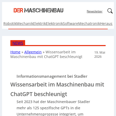
Linked
Newsletter
Robotik
Mechanik
Elektrik
Elektronik
Software
Mechatronik
Herausf
NEWS
Home
»
Allgemein
»
Wissensarbeit im
19. Mai
2026
Maschinenbau mit ChatGPT beschleunigt
Informationsmanagement bei Stadler
Wissensarbeit im Maschinenbau mit
ChatGPT beschleunigt
Seit 2023 hat der Maschinenbauer Stadler
mehr als 125 spezifische GPTs in die
Unternehmensprozesse integriert, um