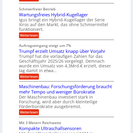
k
e
b
K
e
z
u
b
u
b
Schmierfreier Betrieb
e
n
e
g
u
u
d
Wartungsfreies Hybrid-Kugellager
w
e
g
M
e
l
Igus bringt ein Hybrid-Kugellager der Serie
n
k
a
g
s
Xiros auf den Markt, das ohne Schmiermittel
g
r
s
u
c
funktioniert.
e
c
e
n
h
i
h
:
g
Weiterlesen
i
n
s
i
W
e
e
l
n
a
n
n
Auftragseingang steigt um 7%
a
e
r
e
u
Trumpf erzielt Umsatz knapp über Vorjahr
n
t
n
f
b
u
Trumpf hat die vorläufigen Zahlen für das
f
a
n
ü
Geschäftsjahr 2025/26 vorgelegt. Demnach
u
g
h
wurde ein Umsatz von 4,3Mrd.€ erzielt, dieser
s
r
lag damit in etwa…
f
u
:
r
Weiterlesen
n
T
e
g
r
i
e
Maschinenbau: Forschungsförderung braucht
u
e
n
mehr Tempo und weniger Bürokratie
m
s
B
Der Maschinenbau investiert stark in
p
H
S
Forschung, wird aber durch kleinteilige
f
y
C
e
b
Förderbürokratie ausgebremst.
L
r
r
w
:
Weiterlesen
z
i
e
M
i
d
i
a
e
-
Mit 3 Metern Reichweite
t
s
l
K
e
Kompakte Ultraschallsensoren
c
t
u
r
h