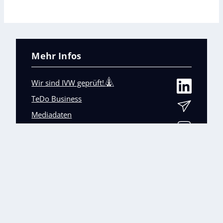
Mehr Infos
Wir sind IVW geprüft!
TeDo Business
Mediadaten
Abo-Service
Unsere weiteren Fachmagazine
+
Impressum
Datenschutz
AGB
Barrierefreiheit