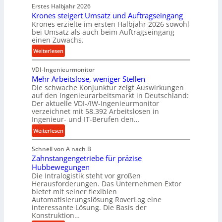
d
Erstes Halbjahr 2026
r
p
e
Krones steigert Umsatz und Auftragseingang
ä
r
t
Krones erzielte im ersten Halbjahr 2026 sowohl
z
o
r
bei Umsatz als auch beim Auftragseingang
i
z
einen Zuwachs.
i
s
e
e
:
Weiterlesen
e
s
b
K
u
s
u
VDI-Ingenieurmonitor
r
n
n
Mehr Arbeitslose, weniger Stellen
o
d
Die schwache Konjunktur zeigt Auswirkungen
d
n
l
auf den Ingenieurarbeitsmarkt in Deutschland:
H
e
a
Der aktuelle VDI-/IW-Ingenieurmonitor
y
s
n
verzeichnet mit 58.392 Arbeitslosen in
d
s
Ingenieur- und IT-Berufen den…
g
r
t
l
:
Weiterlesen
a
e
e
M
u
i
b
Schnell von A nach B
e
l
g
i
Zahnstangengetriebe für präzise
h
i
e
g
Hubbewegungen
r
k
r
Die Intralogistik steht vor großen
e
A
i
t
Herausforderungen. Das Unternehmen Extor
K
r
m
bietet mit seiner flexiblen
U
u
b
Automatisierungslösung RoverLog eine
V
m
g
e
interessante Lösung. Die Basis der
e
s
e
Konstruktion…
i
r
a