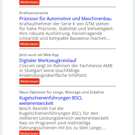
l
t
:
Weiterlesen
g
t
g
Z
s
l
a
z
e
Kraftsensorserie
l
h
e
u
w
Präzision für Automotive und Maschinenbau
o
n
i
n
s
Kraftaufnehmer der Serie K von GTM stehen
i
s
c
t
d
für hohe Präzision, Stabilität und Vielseitigkeit.
n
e
a
h
Ihre robuste Ausführung, hervorragende
A
d
n
,
Linearität und kompakte Bauweise machen…
u
g
e
w
:
e
Weiterlesen
f
t
e
P
n
t
r
r
g
n
Jetzt auch als Web-App
r
ä
e
i
i
Digitaler Werkzeugkreislauf
z
t
a
e
g
i
r
Coscom zeigt im Rahmen der Fachmesse AMB
g
b
s
i
in Stuttgart seine touchfähige
e
s
i
e
e
Anwendungsoberfläche InfoPoint.
r
o
b
e
f
:
Weiterlesen
S
n
e
i
D
f
ü
f
t
i
ü
ü
n
Neue Optionen für Länge, Montage und Zubehör
r
e
g
r
r
g
Kugelschienenführungen BSCL
r
i
A
l
p
a
t
weiterentwickelt
u
r
a
l
a
t
ä
n
Bosch Rexroth hat die
u
e
l
o
z
Kugelschienenführungen BSCL für den
g
e
e
m
i
n
mittleren Leistungsbereich weiterentwickelt:
r
o
s
U
Neu im Programm sind mehrteilige
W
t
e
m
Führungsschienen mit bis zu 50m Länge,…
e
i
H
r
g
v
u
:
Weiterlesen