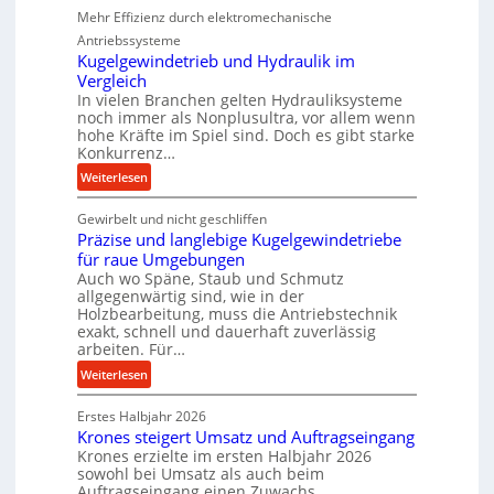
e
Mehr Effizienz durch elektromechanische
r
Antriebssysteme
f
Kugelgewindetrieb und Hydraulik im
o
Vergleich
In vielen Branchen gelten Hydrauliksysteme
r
noch immer als Nonplusultra, vor allem wenn
m
hohe Kräfte im Spiel sind. Doch es gibt starke
a
Konkurrenz…
n
:
Weiterlesen
c
K
e
Gewirbelt und nicht geschliffen
u
b
Präzise und langlebige Kugelgewindetriebe
g
e
für raue Umgebungen
e
i
Auch wo Späne, Staub und Schmutz
l
m
allgegenwärtig sind, wie in der
g
D
Holzbearbeitung, muss die Antriebstechnik
e
exakt, schnell und dauerhaft zuverlässig
r
w
arbeiten. Für…
ü
i
c
:
Weiterlesen
n
k
P
d
p
Erstes Halbjahr 2026
r
e
r
Krones steigert Umsatz und Auftragseingang
ä
t
Krones erzielte im ersten Halbjahr 2026
o
z
r
sowohl bei Umsatz als auch beim
z
i
Auftragseingang einen Zuwachs.
i