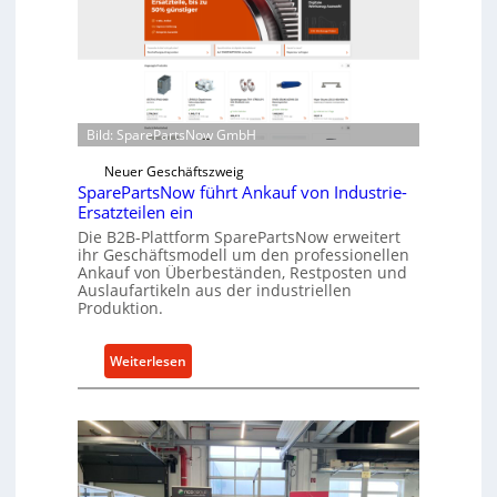
l
r
r
i
o
n
e
d
n
i
t
r
Bild: SparePartsNow GmbH
w
e
i
Neuer Geschäftszweig
k
c
SparePartsNow führt Ankauf von Industrie-
t
Ersatzteilen ein
k
e
Die B2B-Plattform SparePartsNow erweitert
e
A
ihr Geschäftsmodell um den professionellen
l
n
Ankauf von Überbeständen, Restposten und
t
Auslaufartikeln aus der industriellen
t
X
Produktion.
r
6
i
0
:
Weiterlesen
e
-
S
b
P
p
e
l
a
a
r
t
e
t