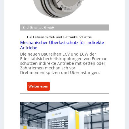
Bild: Enemac GmbH
Für Lebensmittel- und Getränkeindustrie
Mechanischer Überlastschutz für indirekte
Antriebe
Die neuen Baureihen ECV und ECW der
Edelstahlsicherheitskupplungen von Enemac
schützen indirekte Antriebe mit Ketten oder
Zahnriemen mechanisch vor
Drehmomentspitzen und Überlastungen.
:
Weiterlesen
M
e
c
h
a
n
i