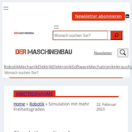
LinkedIn
Newsletter abonnieren
Search
LinkedIn
Newsletter
Robotik
Mechanik
Elektrik
Elektronik
Software
Mechatronik
Herausf
Search
INBETRIEBNAHME
Home
»
Robotik
»
Simulation mit mehr
22. Februar
2023
Freiheitsgraden