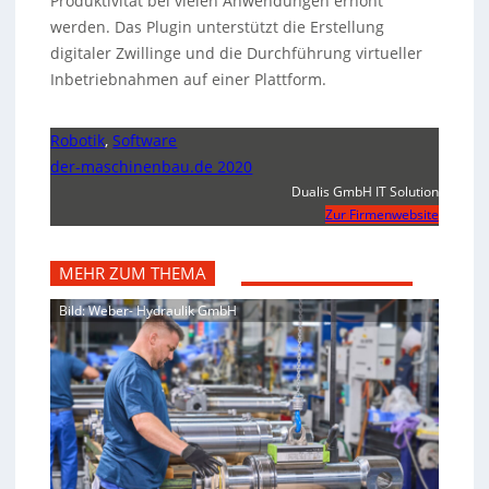
Produktivität bei vielen Anwendungen erhöht
werden. Das Plugin unterstützt die Erstellung
digitaler Zwillinge und die Durchführung virtueller
Inbetriebnahmen auf einer Plattform.
Robotik
,
Software
der-maschinenbau.de 2020
Dualis GmbH IT Solution
Zur Firmenwebsite
MEHR ZUM THEMA
Bild: Weber- Hydraulik GmbH