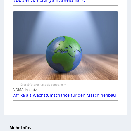
VDE sieht Erholung am Arbeitsmarkt
Bild: ©fotomek/stock.adobe.com
VDMA-Initiative
Afrika als Wachstumschance für den Maschinenbau
Mehr Infos