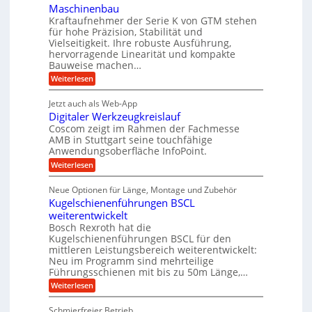
c
d
s
Maschinenbau
n
s
t
h
A
Kraftaufnehmer der Serie K von GTM stehen
d
e
a
für hohe Präzision, Stabilität und
u
e
n
,
Vielseitigkeit. Ihre robuste Ausführung,
g
f
t
w
hervorragende Linearität und kompakte
e
t
r
e
Bauweise machen…
n
r
g
i
n
:
Weiterlesen
e
a
P
e
i
t
r
g
b
g
Jetzt auch als Web-App
r
ä
s
i
e
e
Digitaler Werkzeugkreislauf
z
e
e
i
Coscom zeigt im Rahmen der Fachmesse
f
r
b
s
i
AMB in Stuttgart seine touchfähige
ü
S
e
i
Anwendungsoberfläche InfoPoint.
n
f
r
t
o
ü
:
g
Weiterlesen
n
r
e
r
D
f
a
a
l
p
i
ü
Neue Optionen für Länge, Montage und Zubehör
n
r
g
u
l
r
ä
Kugelschienenführungen BSCL
i
g
A
e
e
z
t
weiterentwickelt
u
U
i
n
a
t
Bosch Rexroth hat die
s
l
m
o
Kugelschienenführungen BSCL für den
e
e
m
g
mittleren Leistungsbereich weiterentwickelt:
H
r
o
Neu im Programm sind mehrteilige
u
e
W
t
b
Führungsschienen mit bis zu 50m Länge,…
e
i
b
b
r
v
:
Weiterlesen
u
e
k
e
K
w
n
z
u
u
e
Schmierfreier Betrieb
e
n