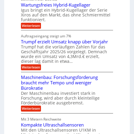
g
g
g
u
d
Wartungsfreies Hybrid-Kugellager
e
e
u
g
M
l
Igus bringt ein Hybrid-Kugellager der Serie
n
k
n
a
s
Xiros auf den Markt, das ohne Schmiermittel
g
r
s
c
funktioniert.
e
e
c
h
n
i
h
:
Weiterlesen
i
s
i
W
e
l
n
a
n
Auftragseingang steigt um 7%
a
e
r
e
u
Trumpf erzielt Umsatz knapp über Vorjahr
n
t
n
f
b
u
Trumpf hat die vorläufigen Zahlen für das
f
a
n
ü
Geschäftsjahr 2025/26 vorgelegt. Demnach
u
g
h
wurde ein Umsatz von 4,3Mrd.€ erzielt,
s
r
dieser lag damit in etwa…
f
u
:
r
Weiterlesen
n
T
e
g
r
i
e
Maschinenbau: Forschungsförderung
u
e
n
braucht mehr Tempo und weniger
m
s
B
Bürokratie
p
H
S
f
y
Der Maschinenbau investiert stark in
C
e
b
L
Forschung, wird aber durch kleinteilige
r
r
w
Förderbürokratie ausgebremst.
z
i
e
:
Weiterlesen
i
d
i
M
e
-
t
a
l
K
e
Mit 3 Metern Reichweite
s
t
u
r
Kompakte Ultraschallsensoren
c
U
g
e
h
Mit den Ultraschallsensoren U1KM in
m
e
n
i
s