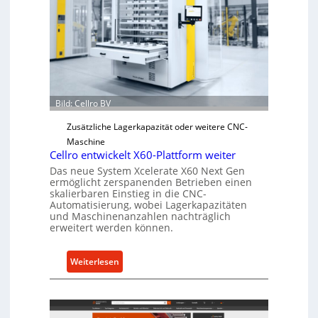
s
c
h
e
r
Ü
b
Bild: Cellro BV
e
Zusätzliche Lagerkapazität oder weitere CNC-
r
Maschine
l
Cellro entwickelt X60-Plattform weiter
a
Das neue System Xcelerate X60 Next Gen
s
ermöglicht zerspanenden Betrieben einen
t
skalierbaren Einstieg in die CNC-
Automatisierung, wobei Lagerkapazitäten
s
und Maschinenanzahlen nachträglich
c
erweitert werden können.
h
u
:
Weiterlesen
t
C
z
e
f
l
ü