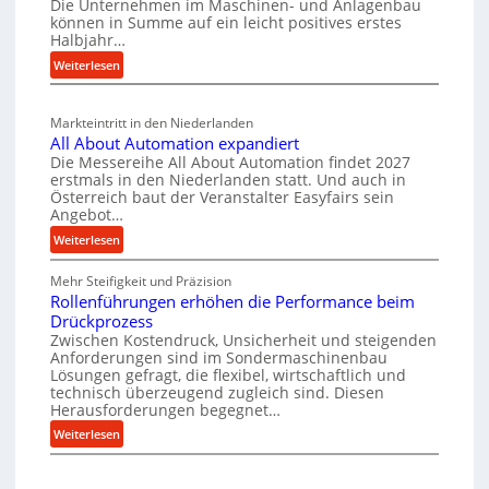
Die Unternehmen im Maschinen- und Anlagenbau
e
n
i
können in Summe auf ein leicht positives erstes
e
r
e
r
Halbjahr…
u
i
i
t
:
Weiterlesen
g
a
n
s
M
l
b
a
c
v
a
Markteintritt in den Niederlanden
s
h
e
u
All About Automation expandiert
c
a
r
p
Die Messereihe All About Automation findet 2027
h
s
f
erstmals in den Niederlanden statt. Und auch in
r
i
o
Österreich baut der Veranstalter Easyfairs sein
t
o
n
Angebot…
r
z
z
e
g
:
Weiterlesen
e
n
e
u
A
i
b
s
n
Mehr Steifigkeit und Präzision
l
g
a
s
g
Rollenführungen erhöhen die Performance beim
l
t
u
e
Drückprozess
e
A
-
s
Zwischen Kostendruck, Unsicherheit und steigenden
n
b
B
Anforderungen sind im Sondermaschinenbau
i
t
o
Lösungen gefragt, die flexibel, wirtschaftlich und
e
s
c
u
technisch überzeugend zugleich sind. Diesen
s
p
h
t
Herausforderungen begegnet…
t
a
A
r
:
Weiterlesen
e
n
u
o
R
l
n
t
b
o
l
t
o