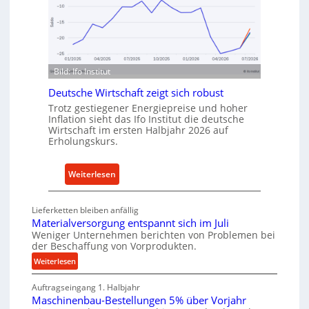
d
I
e
n
n
d
f
u
ü
s
Bild: Ifo Institut
r
t
n
Deutsche Wirtschaft zeigt sich robust
r
a
Trotz gestiegener Energiepreise und hoher
i
Inflation sieht das Ifo Institut die deutsche
c
e
Wirtschaft im ersten Halbjahr 2026 auf
h
Erholungskurs.
-
h
E
a
r
:
Weiterlesen
l
s
D
t
a
e
i
Lieferketten bleiben anfällig
t
u
g
Materialversorgung entspannt sich im Juli
z
t
Weniger Unternehmen berichten von Problemen bei
e
t
der Beschaffung von Vorprodukten.
s
W
e
c
:
Weiterlesen
e
i
M
h
r
l
Auftragseingang 1. Halbjahr
a
e
k
Maschinenbau-Bestellungen 5% über Vorjahr
t
e
W
z