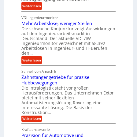
e
s
e
:
Weiterlesen
s
e
b
K
s
u
u
VDI-Ingenieurmonitor
r
n
n
Mehr Arbeitslose, weniger Stellen
o
d
Die schwache Konjunktur zeigt Auswirkungen
d
n
l
auf den Ingenieurarbeitsmarkt in
H
e
a
Deutschland: Der aktuelle VDI-/IW-
y
s
n
Ingenieurmonitor verzeichnet mit 58.392
d
s
Arbeitslosen in Ingenieur- und IT-Berufen
g
r
t
den…
l
a
e
e
:
Weiterlesen
u
i
b
M
l
g
i
Schnell von A nach B
e
i
e
Zahnstangengetriebe für präzise
g
h
k
r
Hubbewegungen
e
r
i
t
Die Intralogistik steht vor großen
K
A
m
Herausforderungen. Das Unternehmen Extor
U
u
r
bietet mit seiner flexiblen
V
m
g
b
Automatisierungslösung RoverLog eine
e
s
e
e
interessante Lösung. Die Basis der
r
a
l
Konstruktion…
i
g
t
g
t
:
Weiterlesen
l
z
Z
e
s
a
e
u
Kraftsensorserie
w
l
h
i
n
Präzision für Automotive und
i
o
n