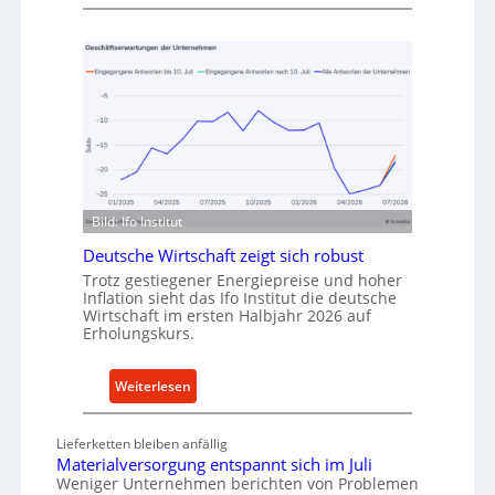
M
u
e
f
t
v
h
o
o
n
d
I
e
n
n
d
f
u
ü
Bild: Ifo Institut
s
r
Deutsche Wirtschaft zeigt sich robust
t
n
r
Trotz gestiegener Energiepreise und hoher
a
Inflation sieht das Ifo Institut die deutsche
i
c
Wirtschaft im ersten Halbjahr 2026 auf
e
h
Erholungskurs.
-
h
E
a
:
Weiterlesen
r
l
D
s
t
e
a
Lieferketten bleiben anfällig
i
u
Materialversorgung entspannt sich im Juli
t
g
t
Weniger Unternehmen berichten von Problemen
z
e