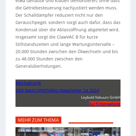
etwa Gehäuse und Klauen demontieren, ohne dass
die Getriebesteuerung nachjustiert werden muss.
Der Schalldämpfer reduziert nicht nur den
Geräuschpegel, sondern sorgt auch dafür, dass das
Kondensat über die Ablassöffnung abgeleitet wird.
Insgesamt sorgt die ClawVAC B für kurze
Stillstandszeiten und lange Wartungsintervalle –
20.000 Stunden zwischen den Ölwechseln und bis
zu 48.000 Stunden zwischen den
Generalüberholungen.
Mechatronik
DER MASCHINENBAU Newsletter 24 2024
Leybold Vakuum GmbH
Zur Firmenwebsite
MEHR ZUM THEMA
Bild: Weber- Hydraulik GmbH