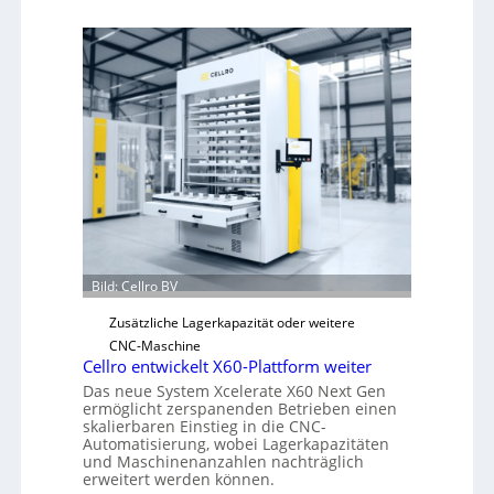
e
c
h
a
n
i
s
c
h
e
r
Ü
Bild: Cellro BV
b
e
Zusätzliche Lagerkapazität oder weitere
r
CNC-Maschine
l
Cellro entwickelt X60-Plattform weiter
a
Das neue System Xcelerate X60 Next Gen
ermöglicht zerspanenden Betrieben einen
s
skalierbaren Einstieg in die CNC-
t
Automatisierung, wobei Lagerkapazitäten
s
und Maschinenanzahlen nachträglich
c
erweitert werden können.