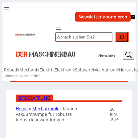
LinkedIn
Newsletter abonnieren
Search
LinkedIn
Newsletter
Robotik
Mechanik
Elektrik
Elektronik
Software
Mechatronik
Herausf
Search
BESCHAFFUNG
Home
»
Mechatronik
»
Klauen-
20.
Juni
Vakuumpumpe für robuste
2024
Industrieanwendungen