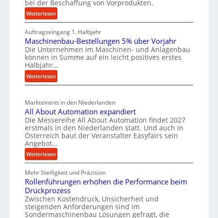
bei der Beschaffung von Vorprodukten.
s
t
W
c
:
Weiterlesen
e
e
M
h
i
r
Auftragseingang 1. Halbjahr
a
e
l
k
Maschinenbau-Bestellungen 5% über Vorjahr
t
W
e
Die Unternehmen im Maschinen- und Anlagenbau
z
e
i
können in Summe auf ein leicht positives erstes
n
e
r
r
Halbjahr…
e
i
u
t
:
Weiterlesen
i
a
g
s
M
l
n
b
a
c
v
a
Markteintritt in den Niederlanden
s
h
e
u
All About Automation expandiert
c
a
r
Die Messereihe All About Automation findet 2027
p
h
s
f
erstmals in den Niederlanden statt. Und auch in
r
i
o
Österreich baut der Veranstalter Easyfairs sein
t
n
o
Angebot…
r
z
e
z
g
:
Weiterlesen
e
n
u
e
A
i
b
n
s
Mehr Steifigkeit und Präzision
l
g
a
g
Rollenführungen erhöhen die Performance beim
l
s
t
u
e
Drückprozess
A
e
-
s
Zwischen Kostendruck, Unsicherheit und
n
b
B
steigenden Anforderungen sind im
i
t
o
Sondermaschinenbau Lösungen gefragt, die
e
s
c