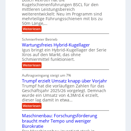
s
l
o
g
Kugelschienenführungen BSCL für den
e
e
m
e
mittleren Leistungsbereich
H
r
o
weiterentwickelt: Neu im Programm sind
u
b
W
t
b
mehrteilige Führungsschienen mit bis zu
e
i
u
b
r
50m Länge,…
v
n
e
k
e
:
Weiterlesen
w
z
g
u
K
e
e
n
e
u
g
u
Schmierfreier Betrieb
d
g
n
u
g
M
Wartungsfreies Hybrid-Kugellager
e
n
k
a
l
Igus bringt ein Hybrid-Kugellager der Serie
g
r
s
s
Xiros auf den Markt, das ohne
e
e
c
c
n
Schmiermittel funktioniert.
i
h
h
s
i
:
Weiterlesen
i
l
n
W
e
a
e
a
n
Auftragseingang steigt um 7%
u
n
r
e
f
Trumpf erzielt Umsatz knapp über Vorjahr
b
t
n
a
u
Trumpf hat die vorläufigen Zahlen für das
f
u
n
ü
Geschäftsjahr 2025/26 vorgelegt. Demnach
g
h
wurde ein Umsatz von 4,3Mrd.€ erzielt,
s
r
dieser lag damit in etwa…
f
u
:
r
Weiterlesen
n
T
e
g
r
i
e
Maschinenbau: Forschungsförderung
u
e
n
braucht mehr Tempo und weniger
m
s
B
Bürokratie
p
H
S
f
y
C