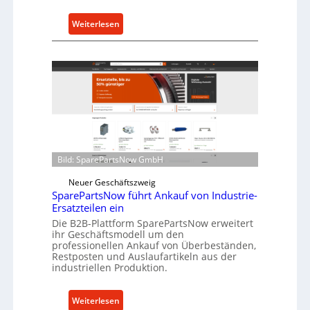
h
u
:
Weiterlesen
t
C
z
e
f
l
ü
l
r
r
i
o
n
e
d
n
i
t
Bild: SparePartsNow GmbH
r
w
e
Neuer Geschäftszweig
i
k
SparePartsNow führt Ankauf von Industrie-
c
Ersatzteilen ein
t
k
e
Die B2B-Plattform SparePartsNow erweitert
e
ihr Geschäftsmodell um den
A
l
professionellen Ankauf von Überbeständen,
n
t
Restposten und Auslaufartikeln aus der
t
industriellen Produktion.
X
r
6
i
0
:
Weiterlesen
e