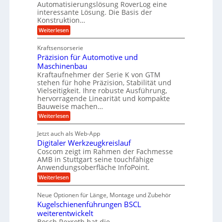
b
e
Automatisierungslösung RoverLog eine
r
s
e
l
interessante Lösung. Die Basis der
g
a
Konstruktion…
i
g
l
t
t
e
:
Weiterlesen
e
z
Z
s
w
a
i
u
Kraftsensorserie
l
i
h
c
n
Präzision für Automotive und
o
n
n
h
d
s
Maschinenbau
s
d
t
A
Kraftaufnehmer der Serie K von GTM
e
e
a
stehen für hohe Präzision, Stabilität und
u
n
,
t
Vielseitigkeit. Ihre robuste Ausführung,
g
f
w
r
hervorragende Linearität und kompakte
e
t
e
i
Bauweise machen…
n
r
g
n
e
:
Weiterlesen
e
a
P
i
b
t
r
g
g
e
Jetzt auch als Web-App
r
ä
s
i
e
f
Digitaler Werkzeugkreislauf
z
e
e
i
Coscom zeigt im Rahmen der Fachmesse
r
ü
b
s
i
AMB in Stuttgart seine touchfähige
S
r
e
i
Anwendungsoberfläche InfoPoint.
n
f
t
r
o
ü
:
g
Weiterlesen
n
e
a
r
D
f
a
l
u
p
i
ü
Neue Optionen für Länge, Montage und Zubehör
n
r
g
l
e
r
ä
Kugelschienenführungen BSCL
i
g
A
e
U
z
t
weiterentwickelt
u
i
n
m
a
t
Bosch Rexroth hat die