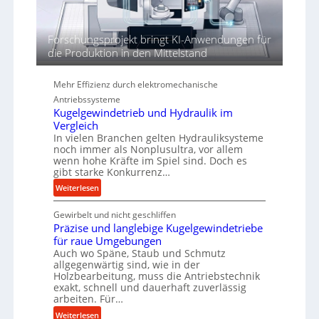
e
n
d
Forschungsprojekt bringt KI-Anwendungen für
i
die Produktion in den Mittelstand
e
P
Mehr Effizienz durch elektromechanische
e
Antriebssysteme
r
Kugelgewindetrieb und Hydraulik im
f
Vergleich
o
In vielen Branchen gelten Hydrauliksysteme
r
noch immer als Nonplusultra, vor allem
m
wenn hohe Kräfte im Spiel sind. Doch es
gibt starke Konkurrenz…
a
n
:
Weiterlesen
c
K
e
Gewirbelt und nicht geschliffen
u
b
Präzise und langlebige Kugelgewindetriebe
g
e
für raue Umgebungen
e
Auch wo Späne, Staub und Schmutz
i
l
allgegenwärtig sind, wie in der
m
g
Holzbearbeitung, muss die Antriebstechnik
D
e
exakt, schnell und dauerhaft zuverlässig
r
w
arbeiten. Für…
ü
i
:
Weiterlesen