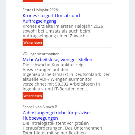
c
n
P
k
d
Erstes Halbjahr 2026
r
p
e
Krones steigert Umsatz und
ä
r
t
Auftragseingang
z
o
r
Krones erzielte im ersten Halbjahr 2026
i
z
i
sowohl bei Umsatz als auch beim
s
e
Auftragseingang einen Zuwachs.
e
e
s
b
:
Weiterlesen
u
s
u
K
n
n
VDI-Ingenieurmonitor
r
d
d
Mehr Arbeitslose, weniger Stellen
o
l
Die schwache Konjunktur zeigt
H
n
a
Auswirkungen auf den
y
e
n
Ingenieurarbeitsmarkt in Deutschland: Der
d
s
g
aktuelle VDI-/IW-Ingenieurmonitor
r
s
verzeichnet mit 58.392 Arbeitslosen in
l
a
t
Ingenieur- und IT-Berufen den…
e
u
e
:
b
Weiterlesen
l
i
M
i
i
g
Schnell von A nach B
e
g
k
e
Zahnstangengetriebe für präzise
h
e
i
r
Hubbewegungen
r
K
m
t
Die Intralogistik steht vor großen
A
u
Herausforderungen. Das Unternehmen
V
U
r
g
Extor bietet mit seiner flexiblen
e
m