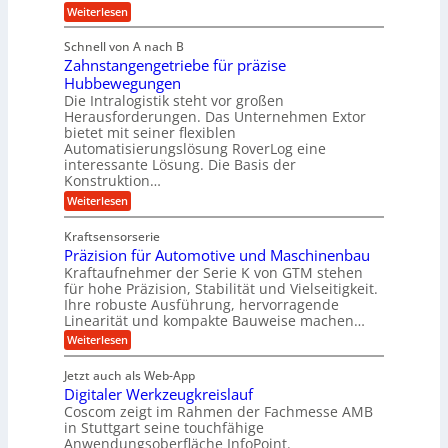
l
c
o
:
Weiterlesen
h
e
l
i
M
l
o
m
e
k
ä
Schnell von A nach B
g
n
p
u
i
i
Zahnstangengetriebe für präzise
s
c
o
e
m
c
Hubbewegungen
h
s
u
h
V
Die Intralogistik steht vor großen
e
b
e
n
i
Herausforderungen. Das Unternehmen Extor
e
e
n
n
z
bietet mit seiner flexiblen
d
r
a
2
i
Automatisierungslösung RoverLog eine
u
w
g
2
e
interessante Lösung. Die Basis der
c
e
V
l
h
h
Konstruktion…
a
t
n
e
i
r
:
Weiterlesen
n
n
i
i
i
Z
e
Z
a
g
a
u
c
e
Kraftsensorserie
n
h
e
e
h
i
Präzision für Automotive und Maschinenbau
t
n
n
t
r
e
s
Kraftaufnehmer der Serie K von GTM stehen
S
e
n
B
t
t
für hohe Präzision, Stabilität und Vielseitigkeit.
n
a
a
ü
Ihre robuste Ausführung, hervorragende
v
n
n
o
Linearität und kompakte Bauweise machen…
r
g
d
n
:
e
Weiterlesen
o
o
K
P
n
r
k
I
r
g
t
w
Jetzt auch als Web-App
r
ä
e
i
i
Digitaler Werkzeugkreislauf
z
t
n
a
c
i
r
Coscom zeigt im Rahmen der Fachmesse AMB
R
h
t
s
i
ü
in Stuttgart seine touchfähige
t
i
i
e
s
Anwendungsoberfläche InfoPoint.
i