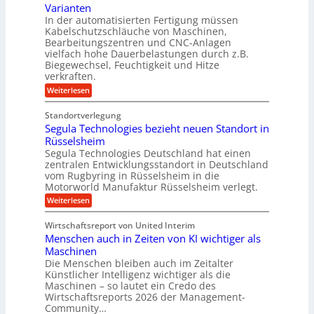
n
Varianten
e
r
a
In der automatisierten Fertigung müssen
g
l
V
s
Kabelschutzschläuche von Maschinen,
s
g
o
c
Bearbeitungszentren und CNC-Anlagen
f
e
r
h
vielfach hohe Dauerbelastungen durch z.B.
ö
w
Biegewechsel, Feuchtigkeit und Hitze
j
a
r
verkraften.
i
a
l
d
n
:
Weiterlesen
h
l
K
e
d
r
s
u
r
Standortverlegung
e
n
e
u
Segula Technologies bezieht neuen Standort in
t
s
n
t
Rüsselsheim
n
r
s
s
Segula Technologies Deutschland hat einen
g
i
t
o
zentralen Entwicklungsstandort in Deutschland
b
o
e
r
vom Rugbyring in Rüsselsheim in die
f
r
b
Motorworld Manufaktur Rüsselsheim verlegt.
e
f
a
u
-
n
:
Weiterlesen
u
W
n
S
e
e
c
d
Wirtschaftsreport von United Interim
l
g
h
H
l
Menschen auch in Zeiten von KI wichtiger als
u
t
s
y
l
Maschinen
c
a
m
d
Die Menschen bleiben auch im Zeitalter
h
T
e
Künstlicher Intelligenz wichtiger als die
r
u
e
Maschinen – so lautet ein Credo des
t
h
c
a
z
Wirtschaftsreports 2026 der Management-
h
r
u
s
Community…
n
T