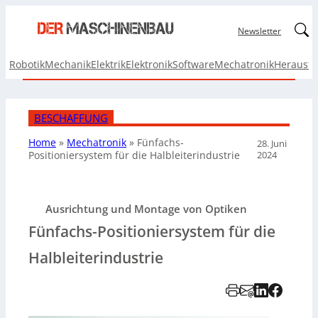
Linked
Newsletter
Robotik
Mechanik
Elektrik
Elektronik
Software
Mechatronik
Herausf
BESCHAFFUNG
Home
»
Mechatronik
»
Fünfachs-
28. Juni
2024
Positioniersystem für die Halbleiterindustrie
Ausrichtung und Montage von Optiken
Fünfachs-Positioniersystem für die
Halbleiterindustrie