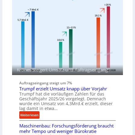
n
R
r
a
o
p
d
i
u
d
k
a
t
-
i
M
o
a
n
s
i
c
n
h
d
Krones steigert Umsatz und Auftragseingang
i
e
n
n
Auftragseingang steigt um 7%
e
M
Trumpf erzielt Umsatz knapp über Vorjahr
n
i
Trumpf hat die vorläufigen Zahlen für das
v
t
Geschäftsjahr 2025/26 vorgelegt. Demnach
o
t
wurde ein Umsatz von 4,3Mrd.€ erzielt, dieser
lag damit in etwa…
n
e
K
l
:
Weiterlesen
o
s
T
e
Maschinenbau: Forschungsförderung braucht
t
r
n
mehr Tempo und weniger Bürokratie
a
u