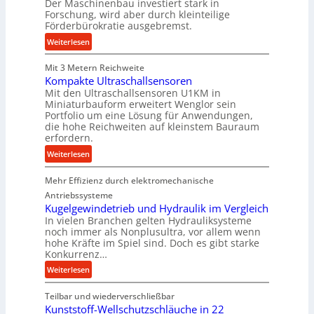
Der Maschinenbau investiert stark in
i
n
m
Forschung, wird aber durch kleinteilige
g
d
p
Förderbürokratie ausgebremst.
&
f
:
Weiterlesen
B
e
M
a
r
Mit 3 Metern Reichweite
a
u
z
Kompakte Ultraschallsensoren
s
e
i
Mit den Ultraschallsensoren U1KM in
c
r
e
Miniaturbauform erweitert Wenglor sein
h
l
Portfolio um eine Lösung für Anwendungen,
i
die hohe Reichweiten auf kleinstem Bauraum
t
n
erfordern.
U
e
m
:
Weiterlesen
n
s
K
b
a
Mehr Effizienz durch elektromechanische
o
a
t
m
Antriebssysteme
u
z
p
Kugelgewindetrieb und Hydraulik im Vergleich
:
In vielen Branchen gelten Hydrauliksysteme
k
a
F
noch immer als Nonplusultra, vor allem wenn
n
k
o
hohe Kräfte im Spiel sind. Doch es gibt starke
a
t
Konkurrenz…
r
p
e
s
:
Weiterlesen
p
U
c
K
ü
l
h
Teilbar und wiederverschließbar
u
b
t
u
Kunststoff-Wellschutzschläuche in 22
g
e
r