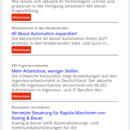
Wie lassen sich aktuelle KI-Technologien schnell und
praxisnah in der Fertigung einsetzen? Mit dieser
Fragestellung…
:
Weiterlesen
F
Markteintritt in den Niederlanden
o
All About Automation expandiert
r
Die Messereihe All About Automation findet 2027
s
erstmals in den Niederlanden statt. Und auch in…
c
:
Weiterlesen
h
A
u
l
n
VDI-Ingenieurmonitor
l
g
Mehr Arbeitslose, weniger Stellen
A
s
Die schwache Konjunktur zeigt Auswirkungen auf den
b
p
Ingenieurarbeitsmarkt in Deutschland: Der aktuelle
o
r
VDI-/IW-Ingenieurmonitor verzeichnet mit 58.392
u
o
Arbeitslosen in Ingenieur- und IT-Berufen den…
t
j
:
Weiterlesen
A
e
M
u
k
Rüstzeiten minimieren
e
t
t
Vernetzte Steuerung für Rapida-Maschinen von
h
o
b
Koenig & Bauer
r
m
r
Koenig & Bauer stellt Automatisierungs- und
A
a
Kommunikationslösungen für die
i
r