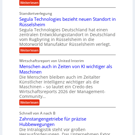
e
:
h
Weiterlesen
f
a
K
ü
r
m
u
r
t
Standortverlegung
n
d
r
Segula Technologies bezieht neuen Standort in
s
e
i
t
Rüsselsheim
n
t
s
M
Segula Technologies Deutschland hat einen
t
t
a
I
zentralen Entwicklungsstandort in Deutschland
o
s
n
vom Rugbyring in Rüsselsheim in die
f
c
d
Motorworld Manufaktur Rüsselsheim verlegt.
f
h
u
-
i
:
Weiterlesen
s
W
n
S
t
e
e
e
r
Wirtschaftsreport von United Interim
l
n
g
i
l
Menschen auch in Zeiten von KI wichtiger als
b
u
a
s
a
l
Maschinen
l
c
u
a
B
Die Menschen bleiben auch im Zeitalter
h
T
u
Künstlicher Intelligenz wichtiger als die
u
e
s
Maschinen – so lautet ein Credo des
t
c
i
z
Wirtschaftsreports 2026 der Management-
h
n
s
Community…
n
e
c
o
s
:
Weiterlesen
h
l
s
M
l
o
E
e
ä
Schnell von A nach B
g
c
n
u
i
Zahnstangengetriebe für präzise
o
s
c
e
s
c
Hubbewegungen
h
s
y
h
Die Intralogistik steht vor großen
e
b
s
e
i
Herausforderungen. Das Unternehmen Extor
e