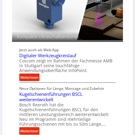
V
e
e
l
r
g
g
e
l
w
e
i
Kompakte Ultraschallsensoren
i
n
c
d
h
Jetzt auch als Web-App
e
Digitaler Werkzeugkreislauf
t
Coscom zeigt im Rahmen der Fachmesse AMB
r
in Stuttgart seine touchfähige
i
Anwendungsoberfläche InfoPoint.
e
:
Weiterlesen
b
D
e
Neue Optionen für Länge, Montage und Zubehör
i
f
Kugelschienenführungen BSCL
g
ü
weiterentwickelt
i
r
Bosch Rexroth hat die
t
r
Kugelschienenführungen BSCL für den
a
mittleren Leistungsbereich weiterentwickelt:
a
l
Neu im Programm sind mehrteilige
u
e
Führungsschienen mit bis zu 50m Länge,…
e
r
:
Weiterlesen
U
W