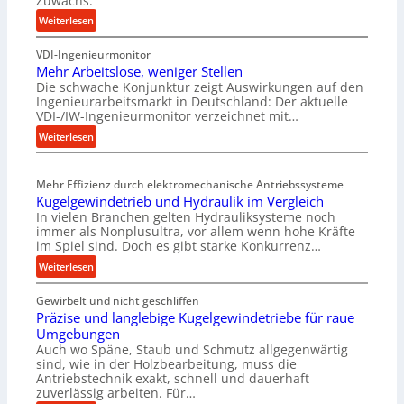
Zuwachs.
:
Weiterlesen
K
VDI-Ingenieurmonitor
r
Mehr Arbeitslose, weniger Stellen
o
Die schwache Konjunktur zeigt Auswirkungen auf den
n
Ingenieurarbeitsmarkt in Deutschland: Der aktuelle
e
VDI-/IW-Ingenieurmonitor verzeichnet mit…
s
:
Weiterlesen
s
M
t
e
e
Mehr Effizienz durch elektromechanische Antriebssysteme
h
i
Kugelgewindetrieb und Hydraulik im Vergleich
r
g
In vielen Branchen gelten Hydrauliksysteme noch
A
e
immer als Nonplusultra, vor allem wenn hohe Kräfte
r
r
im Spiel sind. Doch es gibt starke Konkurrenz…
b
t
:
Weiterlesen
e
U
K
i
m
Gewirbelt und nicht geschliffen
u
t
s
Präzise und langlebige Kugelgewindetriebe für raue
g
s
a
Umgebungen
e
l
t
Auch wo Späne, Staub und Schmutz allgegenwärtig
l
o
sind, wie in der Holzbearbeitung, muss die
z
g
s
Antriebstechnik exakt, schnell und dauerhaft
u
e
zuverlässig arbeiten. Für…
e
n
w