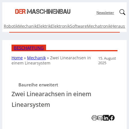
Linked
Newsletter
Robotik
Mechanik
Elektrik
Elektronik
Software
Mechatronik
Herausf
BESCHAFFUNG
Home
»
Mechanik
»
Zwei Linearachsen in
15. August
2025
einem Linearsystem
Baureihe erweitert
Zwei Linearachsen in einem
Linearsystem