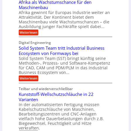
i
Afrika als Wachstumschance für den
s
r
C
e
i
Maschinenbau
i
L
e
l
Afrika gewinnt für Europas Industrie weiter an
d
h
w
Attraktivität. Der Kontinent bietet dem
t
t
-
e
Maschinenbau viele Wachstumschancen – die
U
E
K
Ausbildung junger Fachkräfte spielt dabei…
i
r
m
u
h
t
:
Weiterlesen
s
o
g
A
e
a
l
f
e
Digital Engineering
r
u
r
t
l
n
Solid System Team tritt Industrial Business
e
i
z
g
l
k
Ecosystem von Formways bei
n
a
k
a
Solid System Team (SST) bringt künftig seine
a
t
m
a
n
Methoden-, Prozess- und Software-Kompetenz
g
A
l
w
a
für CAD, CAM und PDM/PLM in das Industrial
r
s
e
i
b
Business Ecosystem von…
p
W
r
c
e
a
p
:
Weiterlesen
i
c
k
S
ü
t
h
o
e
s
Teilbar und wiederverschließbar
b
s
l
m
l
t
Kunststoff-Wellschutzschläuche in 22
i
e
a
u
t
d
Varianten
r
r
m
S
In der automatisierten Fertigung müssen
k
s
V
y
Kabelschutzschläuche von Maschinen,
t
c
s
o
Bearbeitungszentren und CNC-Anlagen
h
t
r
a
vielfach hohe Dauerbelastungen durch z.B.
e
n
j
Biegewechsel, Feuchtigkeit und Hitze
m
c
T
verkraften.
a
e