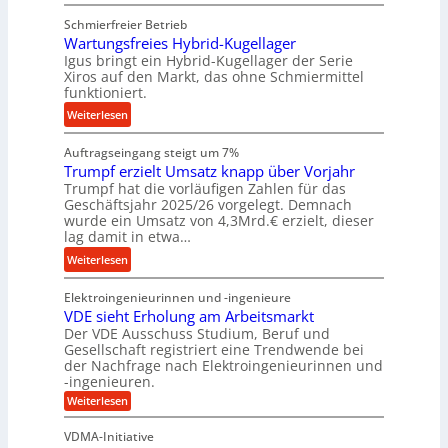
K
m
e
Schmierfreier Betrieb
u
g
r
Wartungsfreies Hybrid-Kugellager
g
e
k
Igus bringt ein Hybrid-Kugellager der Serie
e
b
z
Xiros auf den Markt, das ohne Schmiermittel
l
u
funktioniert.
e
s
n
u
:
Weiterlesen
c
g
g
W
h
e
k
Auftragseingang steigt um 7%
a
i
n
r
Trumpf erzielt Umsatz knapp über Vorjahr
r
e
Trumpf hat die vorläufigen Zahlen für das
e
t
n
Geschäftsjahr 2025/26 vorgelegt. Demnach
i
u
e
wurde ein Umsatz von 4,3Mrd.€ erzielt, dieser
s
n
n
lag damit in etwa…
l
g
f
:
Weiterlesen
a
s
ü
T
u
f
h
Elektroingenieurinnen und -ingenieure
r
f
r
r
VDE sieht Erholung am Arbeitsmarkt
u
e
u
Der VDE Ausschuss Studium, Beruf und
m
i
n
Gesellschaft registriert eine Trendwende bei
p
e
der Nachfrage nach Elektroingenieurinnen und
g
f
-ingenieuren.
s
e
e
H
:
Weiterlesen
n
r
V
y
B
D
z
VDMA-Initiative
b
S
E