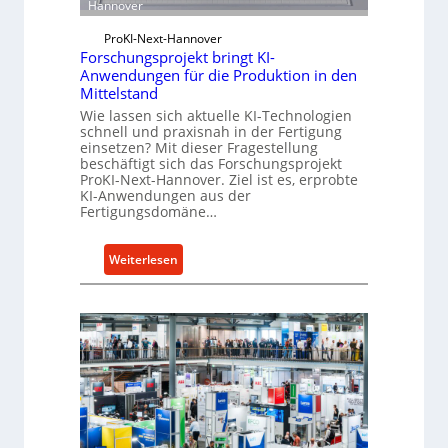
S
Hannover
t
ProKI-Next-Hannover
e
Forschungsprojekt bringt KI-
u
Anwendungen für die Produktion in den
e
Mittelstand
r
Wie lassen sich aktuelle KI-Technologien
u
schnell und praxisnah in der Fertigung
einsetzen? Mit dieser Fragestellung
n
beschäftigt sich das Forschungsprojekt
g
ProKI-Next-Hannover. Ziel ist es, erprobte
f
KI-Anwendungen aus der
Fertigungsdomäne…
ü
r
R
:
Weiterlesen
a
F
p
o
i
r
d
s
a
c
-
h
M
u
a
n
s
g