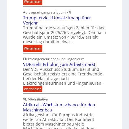
:
g
Weiterlesen
c
n
W
k
h
g
Auftragseingang steigt um 7%
a
r
i
e
Trumpf erzielt Umsatz knapp über
r
e
e
n
Vorjahr
t
i
n
Trumpf hat die vorläufigen Zahlen für das
u
s
e
Geschäftsjahr 2025/26 vorgelegt. Demnach
n
l
n
wurde ein Umsatz von 4,3Mrd.€ erzielt,
g
a
f
dieser lag damit in etwa…
s
u
ü
:
Weiterlesen
f
f
h
T
r
r
Elektroingenieurinnen und -ingenieure
r
e
u
VDE sieht Erholung am Arbeitsmarkt
u
i
n
Der VDE Ausschuss Studium, Beruf und
m
e
Gesellschaft registriert eine Trendwende
g
p
s
bei der Nachfrage nach
e
f
Elektroingenieurinnen und -ingenieuren.
H
n
e
:
y
Weiterlesen
B
r
V
b
S
D
z
VDMA-Initiative
r
E
C
i
Afrika als Wachstumschance für den
s
i
L
e
i
Maschinenbau
d
w
e
l
Afrika gewinnt für Europas Industrie
-
h
e
weiter an Attraktivität. Der Kontinent
t
t
K
i
bietet dem Maschinenbau viele
U
E
u
Wachstumschancen – die Ausbildung
t
r