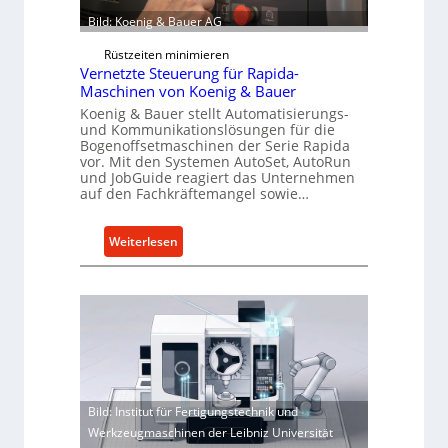
Bild: Koenig & Bauer AG
Rüstzeiten minimieren
Vernetzte Steuerung für Rapida-
Maschinen von Koenig & Bauer
Koenig & Bauer stellt Automatisierungs-
und Kommunikationslösungen für die
Bogenoffsetmaschinen der Serie Rapida
vor. Mit den Systemen AutoSet, AutoRun
und JobGuide reagiert das Unternehmen
auf den Fachkräftemangel sowie…
:
Weiterlesen
V
e
r
n
e
t
z
t
Bild: Institut für Fertigungstechnik und
e
Werkzeugmaschinen der Leibniz Universität