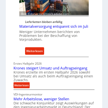
o
h
n
r
i
u
Bild: ©donvictori0/stock.adobe.com
n
n
Lieferketten bleiben anfällig
d
g
Materialversorgung entspannt sich im Juli
e
e
Weniger Unternehmen berichten von
n
n
Problemen bei der Beschaffung von
M
e
Vorprodukten.
i
r
t
h
:
Weiterlesen
t
ö
M
e
h
a
l
e
Erstes Halbjahr 2026
t
s
Krones steigert Umsatz und Auftragseingang
n
e
Krones erzielte im ersten Halbjahr 2026 sowohl
t
d
bei Umsatz als auch beim Auftragseingang einen
r
a
i
Zuwachs.
i
n
e
:
Weiterlesen
a
d
P
K
l
e
VDI-Ingenieurmonitor
r
v
r
Mehr Arbeitslose, weniger Stellen
o
e
Die schwache Konjunktur zeigt Auswirkungen auf
f
n
r
den Ingenieurarbeitsmarkt in Deutschland: Der
e