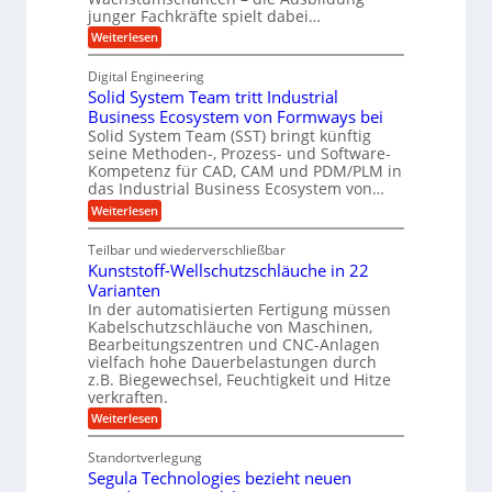
m
g
junger Fachkräfte spielt dabei…
h
e
s
o
e
:
Weiterlesen
r
a
l
A
l
e
u
t
f
Digital Engineering
l
n
n
r
z
g
Solid System Team tritt Industrial
a
i
t
a
k
k
Business Ecosystem von Formways bei
g
w
m
a
n
Solid System Team (SST) bringt künftig
A
e
i
a
a
seine Methoden-, Prozess- und Software-
r
r
l
c
b
Kompetenz für CAD, CAM und PDM/PLM in
p
s
e
k
das Industrial Business Ecosystem von…
W
p
i
a
e
:
Weiterlesen
ü
t
c
S
l
s
b
h
o
m
t
Teilbar und wiederverschließbar
s
e
l
a
t
Kunststoff-Wellschutzschläuche in 22
i
r
r
u
d
Varianten
k
V
m
S
In der automatisierten Fertigung müssen
t
s
o
y
Kabelschutzschläuche von Maschinen,
c
s
r
Bearbeitungszentren und CNC-Anlagen
h
t
j
a
vielfach hohe Dauerbelastungen durch
e
n
z.B. Biegewechsel, Feuchtigkeit und Hitze
m
a
c
T
verkraften.
h
e
e
:
Weiterlesen
f
r
a
K
ü
m
u
r
t
Standortverlegung
n
d
r
Segula Technologies bezieht neuen
s
e
i