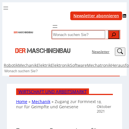
LinkedIn
Newsletter abonnieren
Search
LinkedIn
Newsletter
Robotik
Mechanik
Elektrik
Elektronik
Software
Mechatronik
Herausf
Search
WIRTSCHAFT UND ARBEITSMARKT
Home
»
Mechanik
»
Zugang zur Formnext
18.
Oktober
nur für Geimpfte und Genesene
2021