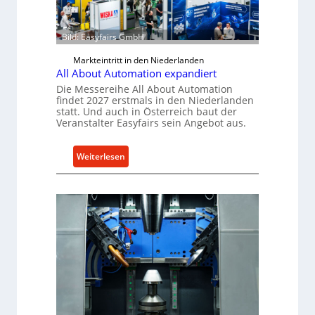
c
s
h
p
Bild: Easyfairs GmbH
i
r
n
o
Markteintritt in den Niederlanden
e
All About Automation expandiert
j
n
e
Die Messereihe All About Automation
findet 2027 erstmals in den Niederlanden
v
k
statt. Und auch in Österreich baut der
o
t
Veranstalter Easyfairs sein Angebot aus.
n
b
K
r
:
Weiterlesen
o
i
A
e
n
l
n
g
l
i
t
A
g
K
b
&
I
o
B
-
u
a
A
t
u
n
A
e
w
u
r
e