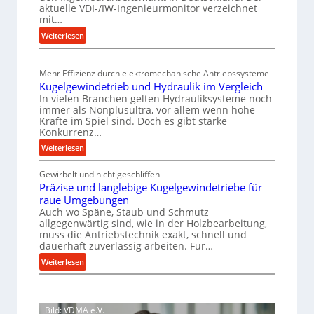
o
aktuelle VDI-/IW-Ingenieurmonitor verzeichnet
s
s
r
mit…
o
s
m
:
Weiterlesen
r
t
a
M
e
g
n
e
i
u
Mehr Effizienz durch elektromechanische Antriebssysteme
c
h
g
n
Kugelgewindetrieb und Hydraulik im Vergleich
r
e
e
In vielen Branchen gelten Hydrauliksysteme noch
g
A
b
r
immer als Nonplusultra, vor allem wenn hohe
e
r
e
Kräfte im Spiel sind. Doch es gibt starke
t
n
b
Konkurrenz…
i
U
e
t
m
:
m
Weiterlesen
i
s
s
K
D
t
p
a
Gewirbelt und nicht geschliffen
u
r
s
a
Präzise und langlebige Kugelgewindetriebe für
t
g
ü
l
raue Umgebungen
z
e
n
c
o
Auch wo Späne, Staub und Schmutz
u
l
n
s
k
allgegenwärtig sind, wie in der Holzbearbeitung,
n
g
t
muss die Antriebstechnik exakt, schnell und
e
p
d
e
dauerhaft zuverlässig arbeiten. Für…
s
,
r
A
w
i
:
w
Weiterlesen
o
u
i
P
e
c
f
z
n
r
n
h
t
d
e
ä
i
i
r
e
s
Bild: VDMA e.V.