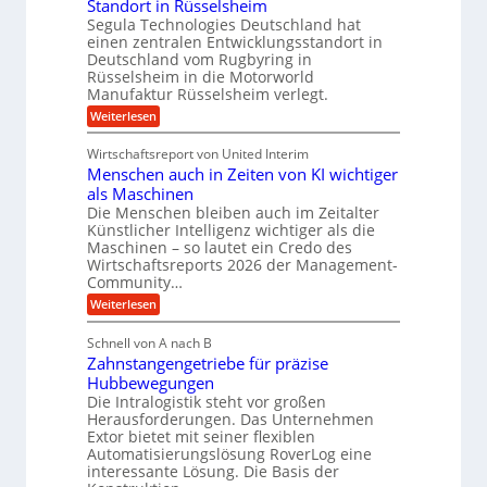
t
Standort in Rüsselsheim
n
t
s
M
Segula Technologies Deutschland hat
t
t
a
I
einen zentralen Entwicklungsstandort in
o
s
n
Deutschland vom Rugbyring in
f
c
d
Rüsselsheim in die Motorworld
f
h
u
Manufaktur Rüsselsheim verlegt.
-
i
s
W
n
:
Weiterlesen
t
e
e
S
r
l
n
e
i
Wirtschaftsreport von United Interim
l
b
g
a
s
Menschen auch in Zeiten von KI wichtiger
a
u
l
c
u
l
B
als Maschinen
h
a
u
Die Menschen bleiben auch im Zeitalter
u
T
s
Künstlicher Intelligenz wichtiger als die
t
e
i
z
Maschinen – so lautet ein Credo des
c
n
s
Wirtschaftsreports 2026 der Management-
h
e
c
Community…
n
s
h
o
s
:
Weiterlesen
l
l
E
M
ä
o
c
e
u
Schnell von A nach B
g
o
n
c
i
s
Zahnstangengetriebe für präzise
s
h
e
y
c
Hubbewegungen
e
s
s
h
i
Die Intralogistik steht vor großen
b
t
e
n
Herausforderungen. Das Unternehmen
e
e
n
2
z
Extor bietet mit seiner flexiblen
m
a
2
i
v
Automatisierungslösung RoverLog eine
u
V
e
o
interessante Lösung. Die Basis der
c
a
h
n
h