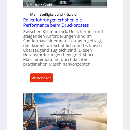
t
n
Bild: Hiwin GmbH
o
d
m
Mehr Steifigkeit und Präzision
u
Rollenführungen erhöhen die
a
n
Performance beim Drückprozess
t
g
Zwischen Kostendruck, Unsicherheit und
i
e
steigenden Anforderungen sind im
o
n
Sondermaschinenbau Lösungen gefragt,
n
die flexibel, wirtschaftlich und technisch
f
überzeugend zugleich sind. Diesen
e
ü
Herausforderungen begegnet Abacus
x
r
Maschinenbau mit durchdachten,
p
praxisnahen Maschinenkonzepten…
d
a
i
n
e
:
Weiterlesen
d
P
R
i
r
o
e
o
l
r
d
l
t
u
e
k
n
t
f
i
ü