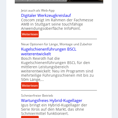
w
e
i
i
Jetzt auch als Web-App
n
c
Digitaler Werkzeugkreislauf
d
Coscom zeigt im Rahmen der Fachmesse
h
e
AMB in Stuttgart seine touchfähige
t
Anwendungsoberfläche InfoPoint.
r
:
Weiterlesen
i
D
e
Neue Optionen für Länge, Montage und Zubehör
i
b
Kugelschienenführungen BSCL
g
e
weiterentwickelt
i
f
Bosch Rexroth hat die
t
Kugelschienenführungen BSCL für den
ü
a
mittleren Leistungsbereich
r
l
weiterentwickelt: Neu im Programm sind
r
e
mehrteilige Führungsschienen mit bis zu
a
50m Länge,…
r
u
W
:
Weiterlesen
e
e
K
U
r
Schmierfreier Betrieb
u
m
k
Wartungsfreies Hybrid-Kugellager
g
g
z
Igus bringt ein Hybrid-Kugellager der
e
e
Serie Xiros auf den Markt, das ohne
e
l
b
Schmiermittel funktioniert.
u
s
u